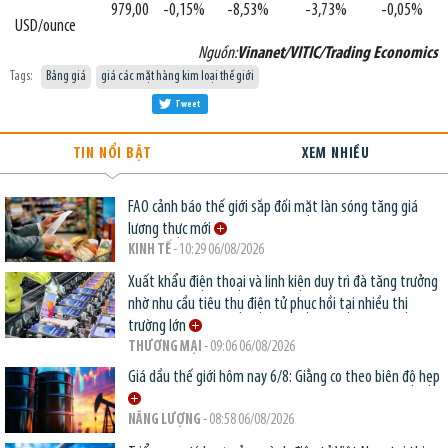
979,00
-0,15%
-8,53%
-3,73%
-0,05%
USD/ounce
Nguồn:
Vinanet/VITIC/Trading Economics
Tags:
Bảng giá
giá các mặt hàng kim loại thế giới
Tweet
TIN NỔI BẬT
XEM NHIỀU
FAO cảnh báo thế giới sắp đối mặt làn sóng tăng giá
lương thực mới
KINH TẾ
- 10:29 06/08/2026
Xuất khẩu điện thoại và linh kiện duy trì đà tăng trưởng
nhờ nhu cầu tiêu thụ điện tử phục hồi tại nhiều thị
trường lớn
THƯƠNG MẠI
- 09:06 06/08/2026
Giá dầu thế giới hôm nay 6/8: Giằng co theo biên độ hẹp
NĂNG LƯỢNG
- 08:58 06/08/2026