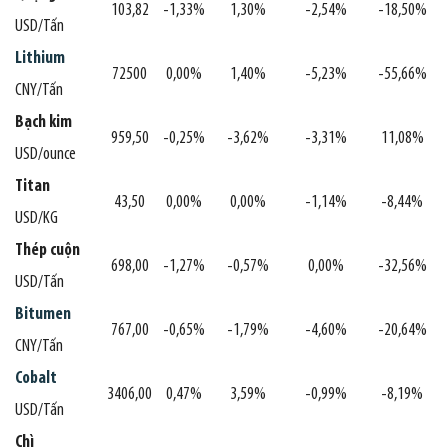
103,82
-1,33%
1,30%
-2,54%
-18,50%
USD/Tấn
Lithium
72500
0,00%
1,40%
-5,23%
-55,66%
CNY/Tấn
Bạch kim
959,50
-0,25%
-3,62%
-3,31%
11,08%
USD/ounce
Titan
43,50
0,00%
0,00%
-1,14%
-8,44%
USD/KG
Thép cuộn
698,00
-1,27%
-0,57%
0,00%
-32,56%
USD/Tấn
Bitumen
767,00
-0,65%
-1,79%
-4,60%
-20,64%
CNY/Tấn
Cobalt
3406,00
0,47%
3,59%
-0,99%
-8,19%
USD/Tấn
Chì