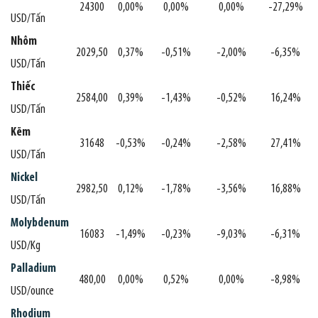
24300
0,00%
0,00%
0,00%
-27,29%
USD/Tấn
Nhôm
2029,50
0,37%
-0,51%
-2,00%
-6,35%
USD/Tấn
Thiếc
2584,00
0,39%
-1,43%
-0,52%
16,24%
USD/Tấn
Kẽm
31648
-0,53%
-0,24%
-2,58%
27,41%
USD/Tấn
Nickel
2982,50
0,12%
-1,78%
-3,56%
16,88%
USD/Tấn
Molybdenum
16083
-1,49%
-0,23%
-9,03%
-6,31%
USD/Kg
Palladium
480,00
0,00%
0,52%
0,00%
-8,98%
USD/ounce
Rhodium