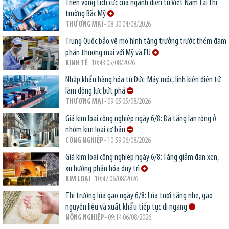
Triển vọng tích cực của ngành điện tử Việt Nam tại thị
trường Bắc Mỹ
THƯƠNG MẠI
- 08:30 04/08/2026
Trung Quốc bảo vệ mô hình tăng trưởng trước thềm đàm
phán thương mại với Mỹ và EU
KINH TẾ
- 10:43 05/08/2026
Nhập khẩu hàng hóa từ Đức: Máy móc, linh kiện điện tử
làm động lực bứt phá
THƯƠNG MẠI
- 09:05 05/08/2026
Giá kim loại công nghiệp ngày 6/8: Đà tăng lan rộng ở
nhóm kim loại cơ bản
CÔNG NGHIỆP
- 10:59 06/08/2026
Giá kim loại công nghiệp ngày 6/8: Tăng giảm đan xen,
xu hướng phân hóa duy trì
KIM LOẠI
- 10:47 06/08/2026
Thị trường lúa gạo ngày 6/8: Lúa tươi tăng nhẹ, gạo
nguyên liệu và xuất khẩu tiếp tục đi ngang
NÔNG NGHIỆP
- 09:14 06/08/2026