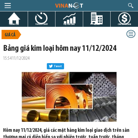
TRANG CHỦ
TIN GIỜ CHÓT
THỊ TRƯỜNG
DỰ ÁN
CHỨNG KHOÁN
GIÁ CẢ
Bảng giá kim loại hôm nay 11/12/2024
15:54 11/12/2024
Tweet
Hôm nay 11/12/2024, giá các mặt hàng kim loại giao dịch trên sàn
thương mại có diễn biến so với phiên trước, tuần trước, tháng