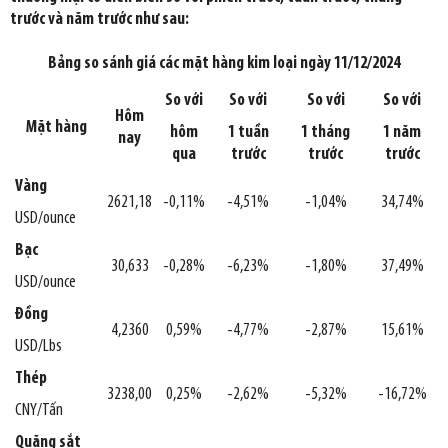
trước và năm trước như sau:
Bảng so sánh giá các mặt hàng kim loại ngày 11/12/2024
So với
So với
So với
So với
Hôm
Mặt hàng
hôm
1 tuần
1 tháng
1 năm
nay
qua
trước
trước
trước
Vàng
2621,18
-0,11%
-4,51%
-1,04%
34,74%
USD/ounce
Bạc
30,633
-0,28%
-6,23%
-1,80%
37,49%
USD/ounce
Đồng
4,2360
0,59%
-4,77%
-2,87%
15,61%
USD/Lbs
Thép
3238,00
0,25%
-2,62%
-5,32%
-16,72%
CNY/Tấn
Quặng sắt