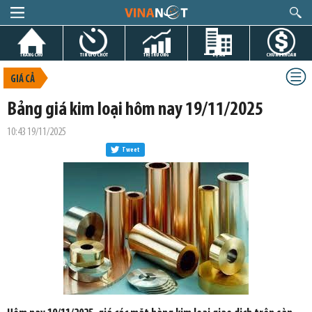
TRANG CHỦ
TIN GIỜ CHÓT
THỊ TRƯỜNG
DỰ ÁN
CHỨNG KHOÁN
GIÁ CẢ
Bảng giá kim loại hôm nay 19/11/2025
10:43 19/11/2025
Tweet