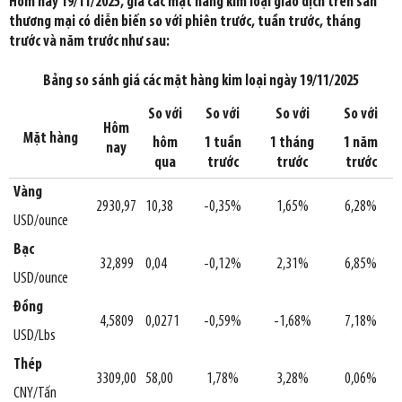
Hôm nay 19/11/2025, giá các mặt hàng kim loại giao dịch trên sàn
thương mại có diễn biến so với phiên trước, tuần trước, tháng
trước và năm trước như sau:
Bảng so sánh giá các mặt hàng kim loại ngày 19/11/2025
So với
So với
So với
So với
Hôm
Mặt hàng
hôm
1 tuần
1 tháng
1 năm
nay
qua
trước
trước
trước
Vàng
2930,97
10,38
-0,35%
1,65%
6,28%
USD/ounce
Bạc
32,899
0,04
-0,12%
2,31%
6,85%
USD/ounce
Đồng
4,5809
0,0271
-0,59%
-1,68%
7,18%
USD/Lbs
Thép
3309,00
58,00
1,78%
3,28%
0,06%
CNY/Tấn