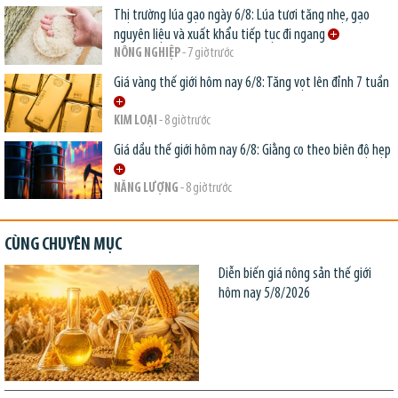
Thị trường lúa gạo ngày 6/8: Lúa tươi tăng nhẹ, gạo
nguyên liệu và xuất khẩu tiếp tục đi ngang
NÔNG NGHIỆP
- 7 giờ trước
Giá vàng thế giới hôm nay 6/8: Tăng vọt lên đỉnh 7 tuần
KIM LOẠI
- 8 giờ trước
Giá dầu thế giới hôm nay 6/8: Giằng co theo biên độ hẹp
NĂNG LƯỢNG
- 8 giờ trước
CÙNG CHUYÊN MỤC
Diễn biến giá nông sản thế giới
hôm nay 5/8/2026