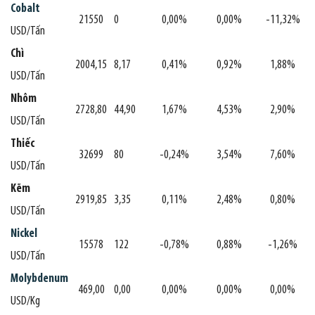
Cobalt
21550
0
0,00%
0,00%
-11,32%
USD/Tấn
Chì
2004,15
8,17
0,41%
0,92%
1,88%
USD/Tấn
Nhôm
2728,80
44,90
1,67%
4,53%
2,90%
USD/Tấn
Thiếc
32699
80
-0,24%
3,54%
7,60%
USD/Tấn
Kẽm
2919,85
3,35
0,11%
2,48%
0,80%
USD/Tấn
Nickel
15578
122
-0,78%
0,88%
-1,26%
USD/Tấn
Molybdenum
469,00
0,00
0,00%
0,00%
0,00%
USD/Kg