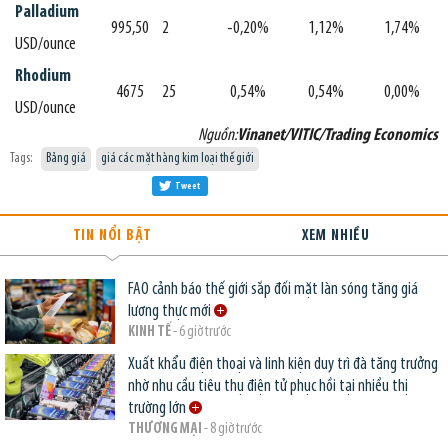
Palladium
995,50
2
-0,20%
1,12%
1,74%
USD/ounce
Rhodium
4675
25
0,54%
0,54%
0,00%
USD/ounce
Nguồn:
Vinanet/VITIC/Trading Economics
Tags:
Bảng giá
giá các mặt hàng kim loại thế giới
Tweet
TIN NỔI BẬT
XEM NHIỀU
FAO cảnh báo thế giới sắp đối mặt làn sóng tăng giá
lương thực mới
KINH TẾ
- 6 giờ trước
Xuất khẩu điện thoại và linh kiện duy trì đà tăng trưởng
nhờ nhu cầu tiêu thụ điện tử phục hồi tại nhiều thị
trường lớn
THƯƠNG MẠI
- 8 giờ trước