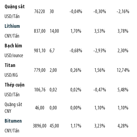
Quặng sắt
76220
30
-0,04%
-0,30%
-2,16%
USD/Tấn
Lithium
837,00
14,00
1,70%
3,53%
3,78%
CNY/Tấn
Bạch kim
981,10
6,7
-0,68%
-2,93%
2,30%
USD/ounce
Titan
779,00
2,00
0,26%
1,56%
12,74%
USD/KG
Thép cuộn
106,76
0,02
0,02%
-0,47%
5,48%
USD/Tấn
Quặng sắt
46,00
0,00
0,00%
1,10%
1,10%
CNY
Bitumen
3896,00
45,00
1,17%
3,23%
4,28%
CNY/Tấn