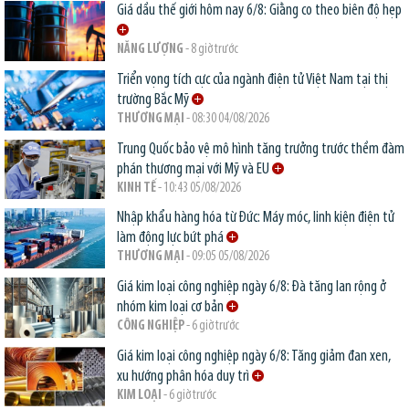
Giá dầu thế giới hôm nay 6/8: Giằng co theo biên độ hẹp
NĂNG LƯỢNG
- 8 giờ trước
Triển vọng tích cực của ngành điện tử Việt Nam tại thị
trường Bắc Mỹ
THƯƠNG MẠI
- 08:30 04/08/2026
Trung Quốc bảo vệ mô hình tăng trưởng trước thềm đàm
phán thương mại với Mỹ và EU
KINH TẾ
- 10:43 05/08/2026
Nhập khẩu hàng hóa từ Đức: Máy móc, linh kiện điện tử
làm động lực bứt phá
THƯƠNG MẠI
- 09:05 05/08/2026
Giá kim loại công nghiệp ngày 6/8: Đà tăng lan rộng ở
nhóm kim loại cơ bản
CÔNG NGHIỆP
- 6 giờ trước
Giá kim loại công nghiệp ngày 6/8: Tăng giảm đan xen,
xu hướng phân hóa duy trì
KIM LOẠI
- 6 giờ trước