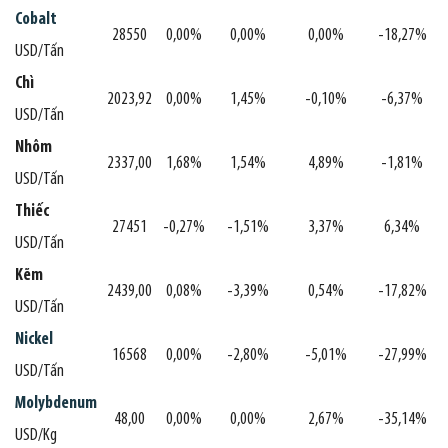
Cobalt
28550
0,00%
0,00%
0,00%
-18,27%
USD/Tấn
Chì
2023,92
0,00%
1,45%
-0,10%
-6,37%
USD/Tấn
Nhôm
2337,00
1,68%
1,54%
4,89%
-1,81%
USD/Tấn
Thiếc
27451
-0,27%
-1,51%
3,37%
6,34%
USD/Tấn
Kẽm
2439,00
0,08%
-3,39%
0,54%
-17,82%
USD/Tấn
Nickel
16568
0,00%
-2,80%
-5,01%
-27,99%
USD/Tấn
Molybdenum
48,00
0,00%
0,00%
2,67%
-35,14%
USD/Kg