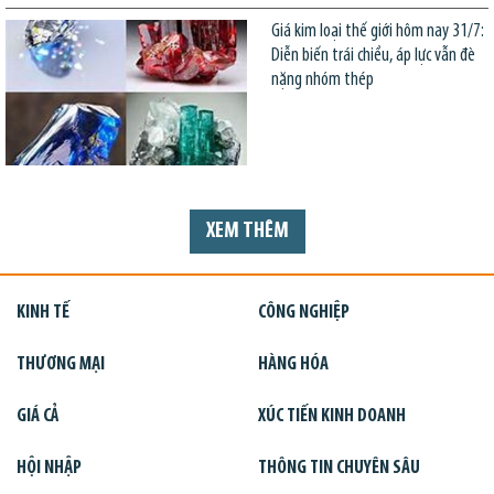
Giá kim loại thế giới hôm nay 31/7:
Diễn biến trái chiều, áp lực vẫn đè
nặng nhóm thép
XEM THÊM
KINH TẾ
CÔNG NGHIỆP
THƯƠNG MẠI
HÀNG HÓA
GIÁ CẢ
XÚC TIẾN KINH DOANH
HỘI NHẬP
THÔNG TIN CHUYÊN SÂU