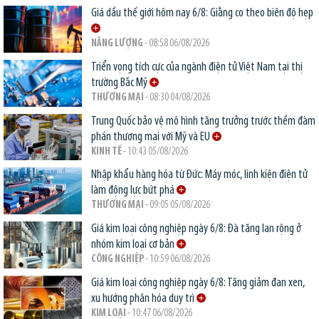
Giá dầu thế giới hôm nay 6/8: Giằng co theo biên độ hẹp
NĂNG LƯỢNG
- 08:58 06/08/2026
Triển vọng tích cực của ngành điện tử Việt Nam tại thị
trường Bắc Mỹ
THƯƠNG MẠI
- 08:30 04/08/2026
Trung Quốc bảo vệ mô hình tăng trưởng trước thềm đàm
phán thương mại với Mỹ và EU
KINH TẾ
- 10:43 05/08/2026
Nhập khẩu hàng hóa từ Đức: Máy móc, linh kiện điện tử
làm động lực bứt phá
THƯƠNG MẠI
- 09:05 05/08/2026
Giá kim loại công nghiệp ngày 6/8: Đà tăng lan rộng ở
nhóm kim loại cơ bản
CÔNG NGHIỆP
- 10:59 06/08/2026
Giá kim loại công nghiệp ngày 6/8: Tăng giảm đan xen,
xu hướng phân hóa duy trì
KIM LOẠI
- 10:47 06/08/2026