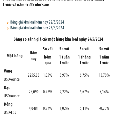
trước và năm trước như sau:
Bảng giá kim loại hôm nay 22/5/2024
Bảng giá kim loại hôm nay 23/5/2024
Bảng so sánh giá các mặt hàng kim loại ngày 24/5/2024
So với
So với
So với
So với
Hôm
Mặt hàng
hôm
1 tuần
1 tháng
1 năm
nay
qua
trước
trước
trước
Vàng
2255,83
1,05%
3,97%
6,75%
13,79%
USD/ounce
Bạc
25,090
0,47%
2,22%
5,67%
5,14%
USD/ounce
Đồng
4,0481
0,84%
1,02%
5,11%
-0,25%
USD/Lbs