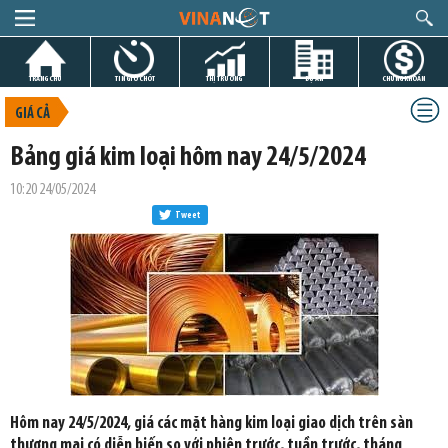
TRANG CHỦ
TIN GIỜ CHÓT
THỊ TRƯỜNG
DỰ ÁN
CHỨNG KHOÁN
GIÁ CẢ
Bảng giá kim loại hôm nay 24/5/2024
10:20 24/05/2024
Tweet
Hôm nay 24/5/2024, giá các mặt hàng kim loại giao dịch trên sàn
thương mại có diễn biến so với phiên trước, tuần trước, tháng