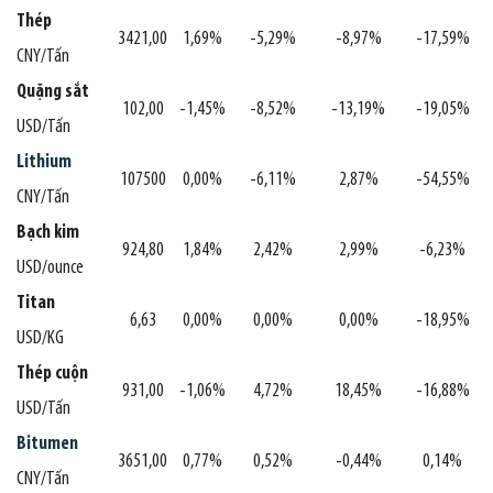
Thép
3421,00
1,69%
-5,29%
-8,97%
-17,59%
CNY/Tấn
Quặng sắt
102,00
-1,45%
-8,52%
-13,19%
-19,05%
USD/Tấn
Lithium
107500
0,00%
-6,11%
2,87%
-54,55%
CNY/Tấn
Bạch kim
924,80
1,84%
2,42%
2,99%
-6,23%
USD/ounce
Titan
6,63
0,00%
0,00%
0,00%
-18,95%
USD/KG
Thép cuộn
931,00
-1,06%
4,72%
18,45%
-16,88%
USD/Tấn
Bitumen
3651,00
0,77%
0,52%
-0,44%
0,14%
CNY/Tấn