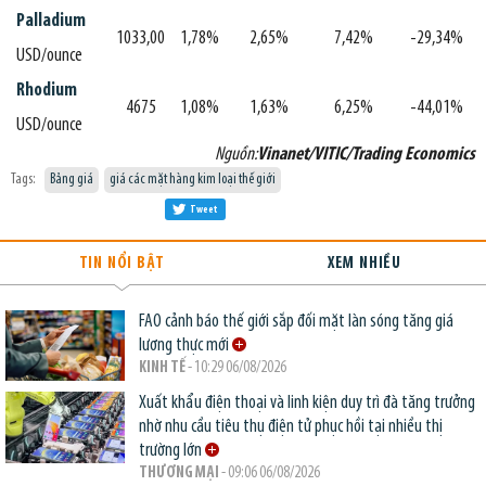
Palladium
1033,00
1,78%
2,65%
7,42%
-29,34%
USD/ounce
Rhodium
4675
1,08%
1,63%
6,25%
-44,01%
USD/ounce
Nguồn:
Vinanet/VITIC/Trading Economics
Tags:
Bảng giá
giá các mặt hàng kim loại thế giới
Tweet
TIN NỔI BẬT
XEM NHIỀU
FAO cảnh báo thế giới sắp đối mặt làn sóng tăng giá
lương thực mới
KINH TẾ
- 10:29 06/08/2026
Xuất khẩu điện thoại và linh kiện duy trì đà tăng trưởng
nhờ nhu cầu tiêu thụ điện tử phục hồi tại nhiều thị
trường lớn
THƯƠNG MẠI
- 09:06 06/08/2026