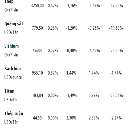
Thép
3250,00
0,62%
-1,16%
-1,49%
-17,55%
CNY/Tấn
Quặng sắt
779,50
0,26%
-1,20%
-0,26%
-19,68%
USD/Tấn
Lithium
75600
0,07%
-0,40%
-4,42%
-21,66%
CNY/Tấn
Bạch kim
955,10
0,87%
1,44%
1,74%
-1,74%
USD/ounce
Titan
103,84
0,00%
-1,49%
1,79%
-23,51%
USD/KG
Thép cuộn
44,50
0,00%
2,30%
2,30%
-2,27%
USD/Tấn