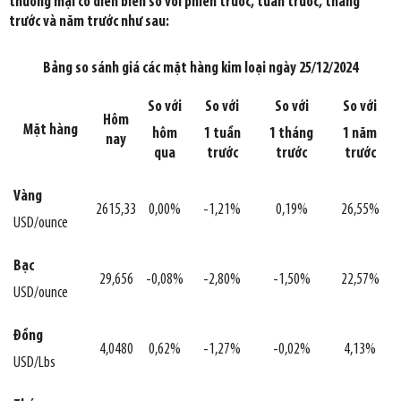
thương mại có diễn biến so với phiên trước, tuần trước, tháng
trước và năm trước như sau:
Bảng so sánh giá các mặt hàng kim loại ngày 25/12/2024
So với
So với
So với
So với
Hôm
Mặt hàng
hôm
1 tuần
1 tháng
1 năm
nay
qua
trước
trước
trước
Vàng
2615,33
0,00%
-1,21%
0,19%
26,55%
USD/ounce
Bạc
29,656
-0,08%
-2,80%
-1,50%
22,57%
USD/ounce
Đồng
4,0480
0,62%
-1,27%
-0,02%
4,13%
USD/Lbs