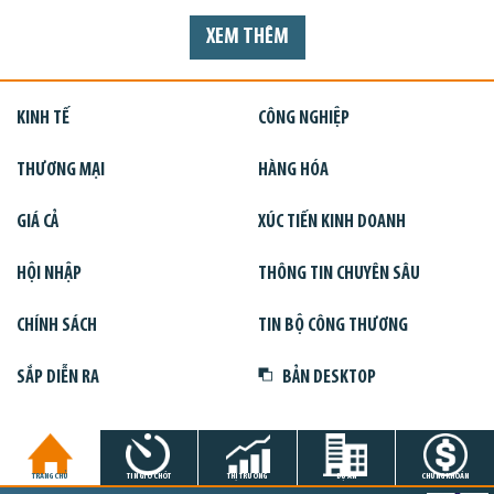
XEM THÊM
KINH TẾ
CÔNG NGHIỆP
THƯƠNG MẠI
HÀNG HÓA
GIÁ CẢ
XÚC TIẾN KINH DOANH
HỘI NHẬP
THÔNG TIN CHUYÊN SÂU
CHÍNH SÁCH
TIN BỘ CÔNG THƯƠNG
SẮP DIỄN RA
BẢN DESKTOP
TRANG CHỦ
TIN GIỜ CHÓT
THỊ TRƯỜNG
DỰ ÁN
CHỨNG KHOÁN