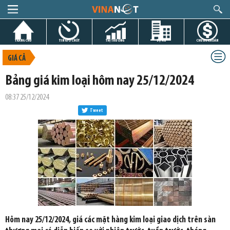
TRANG CHỦ
TIN GIỜ CHÓT
THỊ TRƯỜNG
DỰ ÁN
CHỨNG KHOÁN
GIÁ CẢ
Bảng giá kim loại hôm nay 25/12/2024
08:37 25/12/2024
Tweet
Hôm nay 25/12/2024, giá các mặt hàng kim loại giao dịch trên sàn