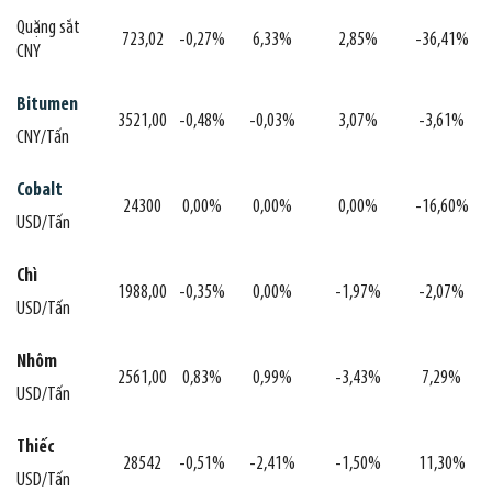
Quặng sắt
723,02
-0,27%
6,33%
2,85%
-36,41%
CNY
Bitumen
3521,00
-0,48%
-0,03%
3,07%
-3,61%
CNY/Tấn
Cobalt
24300
0,00%
0,00%
0,00%
-16,60%
USD/Tấn
Chì
1988,00
-0,35%
0,00%
-1,97%
-2,07%
USD/Tấn
Nhôm
2561,00
0,83%
0,99%
-3,43%
7,29%
USD/Tấn
Thiếc
28542
-0,51%
-2,41%
-1,50%
11,30%
USD/Tấn