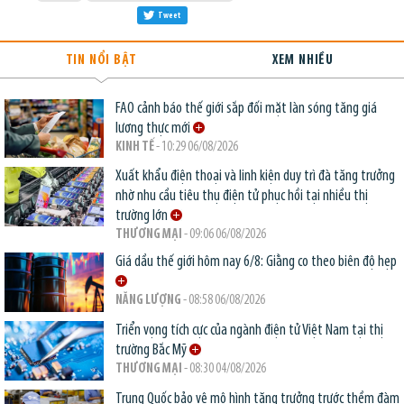
Tweet
TIN NỔI BẬT
XEM NHIỀU
FAO cảnh báo thế giới sắp đối mặt làn sóng tăng giá
lương thực mới
KINH TẾ
- 10:29 06/08/2026
Xuất khẩu điện thoại và linh kiện duy trì đà tăng trưởng
nhờ nhu cầu tiêu thụ điện tử phục hồi tại nhiều thị
trường lớn
THƯƠNG MẠI
- 09:06 06/08/2026
Giá dầu thế giới hôm nay 6/8: Giằng co theo biên độ hẹp
NĂNG LƯỢNG
- 08:58 06/08/2026
Triển vọng tích cực của ngành điện tử Việt Nam tại thị
trường Bắc Mỹ
THƯƠNG MẠI
- 08:30 04/08/2026
Trung Quốc bảo vệ mô hình tăng trưởng trước thềm đàm