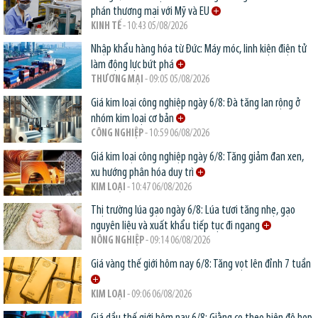
phán thương mại với Mỹ và EU
KINH TẾ
- 10:43 05/08/2026
Nhập khẩu hàng hóa từ Đức: Máy móc, linh kiện điện tử
làm động lực bứt phá
THƯƠNG MẠI
- 09:05 05/08/2026
Giá kim loại công nghiệp ngày 6/8: Đà tăng lan rộng ở
nhóm kim loại cơ bản
CÔNG NGHIỆP
- 10:59 06/08/2026
Giá kim loại công nghiệp ngày 6/8: Tăng giảm đan xen,
xu hướng phân hóa duy trì
KIM LOẠI
- 10:47 06/08/2026
Thị trường lúa gạo ngày 6/8: Lúa tươi tăng nhẹ, gạo
nguyên liệu và xuất khẩu tiếp tục đi ngang
NÔNG NGHIỆP
- 09:14 06/08/2026
Giá vàng thế giới hôm nay 6/8: Tăng vọt lên đỉnh 7 tuần
KIM LOẠI
- 09:06 06/08/2026