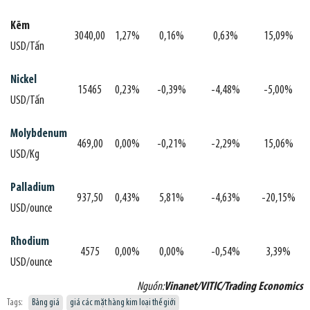
Kẽm
3040,00
1,27%
0,16%
0,63%
15,09%
USD/Tấn
Nickel
15465
0,23%
-0,39%
-4,48%
-5,00%
USD/Tấn
Molybdenum
469,00
0,00%
-0,21%
-2,29%
15,06%
USD/Kg
Palladium
937,50
0,43%
5,81%
-4,63%
-20,15%
USD/ounce
Rhodium
4575
0,00%
0,00%
-0,54%
3,39%
USD/ounce
Nguồn:
Vinanet/VITIC/Trading Economics
Tags:
Bảng giá
giá các mặt hàng kim loại thế giới