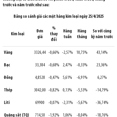
trước và năm trước như sau:
Bảng so sánh giá các mặt hàng kim loại ngày 25/4/2025
%
Đơn
Hàng
Hàng
So với cùng
Kim loại
thay
giá
tuần
tháng
kỳ năm trước
đổi
Vàng
3326,44
-0,66%
-2,57%
10,75%
43,14%
Bạc
33,384
-0,68%
2,47%
-0,33%
23,36%
Đồng
4,8528
-0,47%
5,61%
-6,91%
6,27%
Thép
3042,00
-0,82%
0,13%
-5,53%
-14,79%
Liti
69900
-0,07%
-2,31%
-5,67%
-36,74%
Quặng sắt (TQ)
714,50
-1,92%
1,06%
-8,04%
-18,76%