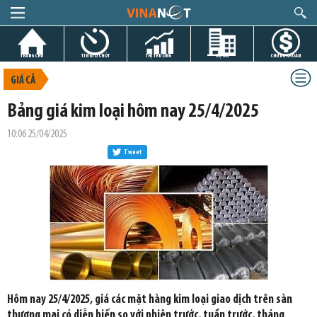
TRANG CHỦ
TIN GIỜ CHÓT
THỊ TRƯỜNG
DỰ ÁN
CHỨNG KHOÁN
GIÁ CẢ
Bảng giá kim loại hôm nay 25/4/2025
10:06 25/04/2025
Tweet
Hôm nay 25/4/2025, giá các mặt hàng kim loại giao dịch trên sàn
thương mại có diễn biến so với phiên trước, tuần trước, tháng