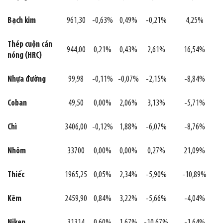
Bạch kim
961,30
-0,63%
0,49%
-0,21%
4,25%
Thép cuộn cán
944,00
0,21%
0,43%
2,61%
16,54%
nóng (HRC)
Nhựa đường
99,98
-0,11%
-0,07%
-2,15%
-8,84%
Coban
49,50
0,00%
2,06%
3,13%
-5,71%
Chì
3406,00
-0,12%
1,88%
-6,07%
-8,76%
Nhôm
33700
0,00%
0,00%
0,27%
21,09%
Thiếc
1965,25
0,05%
2,34%
-5,90%
-10,89%
Kẽm
2459,90
0,84%
3,22%
-5,66%
-4,04%
Niken
31314
0,60%
1,67%
-10,67%
-1,64%