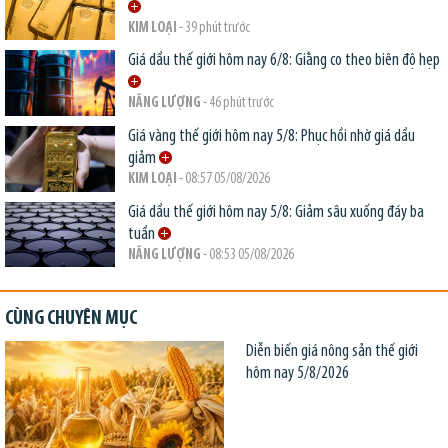
KIM LOẠI
- 39 phút trước
Giá dầu thế giới hôm nay 6/8: Giằng co theo biên độ hẹp
NĂNG LƯỢNG
- 46 phút trước
Giá vàng thế giới hôm nay 5/8: Phục hồi nhờ giá dầu
giảm
KIM LOẠI
- 08:57 05/08/2026
Giá dầu thế giới hôm nay 5/8: Giảm sâu xuống đáy ba
tuần
NĂNG LƯỢNG
- 08:53 05/08/2026
CÙNG CHUYÊN MỤC
Diễn biến giá nông sản thế giới
hôm nay 5/8/2026