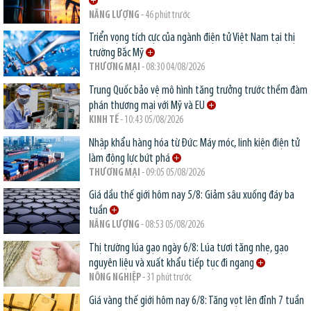
NĂNG LƯỢNG
- 46 phút trước
Triển vọng tích cực của ngành điện tử Việt Nam tại thị
trường Bắc Mỹ
THƯƠNG MẠI
- 08:30 04/08/2026
Trung Quốc bảo vệ mô hình tăng trưởng trước thềm đàm
phán thương mại với Mỹ và EU
KINH TẾ
- 10:43 05/08/2026
Nhập khẩu hàng hóa từ Đức: Máy móc, linh kiện điện tử
làm động lực bứt phá
THƯƠNG MẠI
- 09:05 05/08/2026
Giá dầu thế giới hôm nay 5/8: Giảm sâu xuống đáy ba
tuần
NĂNG LƯỢNG
- 08:53 05/08/2026
Thị trường lúa gạo ngày 6/8: Lúa tươi tăng nhẹ, gạo
nguyên liệu và xuất khẩu tiếp tục đi ngang
NÔNG NGHIỆP
- 31 phút trước
Giá vàng thế giới hôm nay 6/8: Tăng vọt lên đỉnh 7 tuần