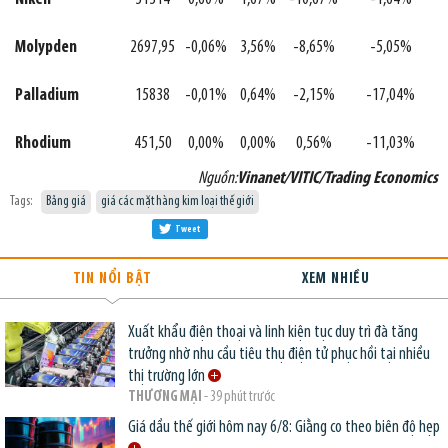
Molypden
2697,95
-0,06%
3,56%
-8,65%
-5,05%
Palladium
15838
-0,01%
0,64%
-2,15%
-17,04%
Rhodium
451,50
0,00%
0,00%
0,56%
-11,03%
Nguồn:
Vinanet/VITIC/Trading Economics
Tags:
Bảng giá
giá các mặt hàng kim loại thế giới
Tweet
TIN NỔI BẬT
XEM NHIỀU
Xuất khẩu điện thoại và linh kiện tục duy trì đà tăng
trưởng nhờ nhu cầu tiêu thụ điện tử phục hồi tại nhiều
thị trường lớn
THƯƠNG MẠI
- 39 phút trước
Giá dầu thế giới hôm nay 6/8: Giằng co theo biên độ hẹp