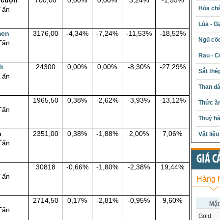
 cuộn
700,00
0,00%
0,00%
3,24%
-1,55%
Hóa chấ
Tấn
Lúa - G
men
3176,00
-4,34%
-7,24%
-11,53%
-18,52%
Ngũ cố
Tấn
Rau - C
t
24300
0,00%
0,00%
-8,30%
-27,29%
Sắt thé
Tấn
Than đ
1965,50
0,38%
-2,62%
-3,93%
-13,12%
Thức ăn
Tấn
Thuỷ hả
m
2351,00
0,38%
-1,88%
2,00%
7,06%
Vật liệ
Tấn
GIÁ C
30818
-0,66%
-1,80%
-2,38%
19,44%
Tấn
Hàng 
2714,50
0,17%
-2,81%
-0,95%
9,60%
Mặt
Tấn
Gold