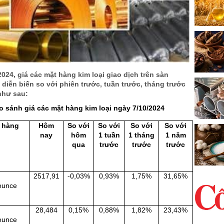
024, giá các mặt hàng kim loại giao dịch trên sàn
diễn biến so với phiên trước, tuần trước, tháng trước
như sau:
 sánh giá các mặt hàng kim loại ngày 7/10/2024
 hàng
Hôm
So với
So với
So với
So với
nay
hôm
1 tuần
1 tháng
1 năm
qua
trước
trước
trước
2517,91
-0,03%
0,93%
1,75%
31,65%
ounce
28,484
0,15%
0,88%
1,82%
23,43%
ounce