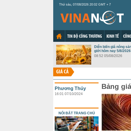
Thứ sáu, 07/08/2026 20:02 GMT + 7
TIN BỘ CÔNG THƯƠNG
KINH TẾ
CÔNG
Diễn biến giá nông sả
giới hôm nay 5/8/2026
08:52 05/08/2026
GIÁ CẢ
Bảng giá
Phương Thúy
16:01 07/10/2024
NỔI BẬT TRANG CHỦ