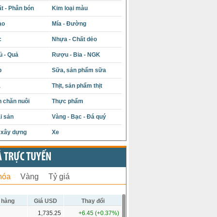
t - Phân bón
Kim loại màu
ạo
Mía - Đường
c
Nhựa - Chất dẻo
ủ - Quả
Rượu - Bia - NGK
p
Sữa, sản phẩm sữa
á
Thịt, sản phẩm thịt
 chăn nuôi
Thực phẩm
i sản
Vàng - Bạc - Đá quý
u xây dựng
Xe
Ả TRỰC TUYẾN
hóa
Vàng
Tỷ giá
 hàng
Giá USD
Thay đổi
1,735.25
+6.45 (+0.37%)