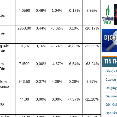
4,0590
0,46%
1,04%
-0,17%
7,95%
Lbs
2953,00
0,44%
-3,02%
0,10%
-20,17%
Tấn
g sắt
91,76
0,16%
-8,74%
-8,85%
-22,39%
Tấn
TIN T
um
71500
0,00%
-4,67%
-6,54%
-63,24%
Tấn
Bông - 
Cao su
 kim
943,50
0,37%
4,36%
0,28%
3,67%
ounce
Da giày
Dầu mỏ 
44,00
0,00%
0,00%
-7,37%
-11,10%
KG
Gỗ - Gi
Hạt điề