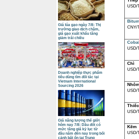
Thép
USD/
Bitu
Giá lúa gạo ngày 7/8: Thị
CNY/
trường giao dịch chậm,
giá gạo xuất khẩu tăng
giảm trái chiều
Cobal
USD/
Chì
USD/
Doanh nghiệp thực phẩm
tiêu dùng tìm đối tác tại
Vietnam International
Nhô
Sourcing 2026
USD/
Thiếc
USD/
Giá năng lượng thế giới
hôm nay 7/8: Dầu đốt có
Kẽm
mức tăng giá kỷ lục từ
USD/
đầu năm đến nay trong bối
cảnh bất ổn tại Trung