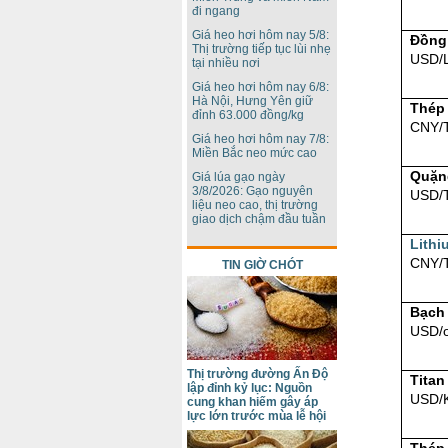
đi ngang
Giá heo hơi hôm nay 5/8:
Đồng
Thị trường tiếp tục lùi nhẹ
USD/
tại nhiều nơi
Giá heo hơi hôm nay 6/8:
Hà Nội, Hưng Yên giữ
Thép
đỉnh 63.000 đồng/kg
CNY/
Giá heo hơi hôm nay 7/8:
Miền Bắc neo mức cao
Quặn
Giá lúa gạo ngày
3/8/2026: Gạo nguyên
USD/
liệu neo cao, thị trường
giao dịch chậm đầu tuần
Lithi
CNY/
TIN GIỜ CHÓT
Bạch
USD/
Thị trường đường Ấn Độ
Titan
lập đỉnh kỷ lục: Nguồn
USD/
cung khan hiếm gây áp
lực lớn trước mùa lễ hội