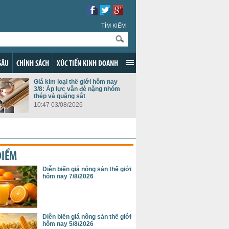
TÌM KIẾM
SÂU
CHÍNH SÁCH
XÚC TIẾN KINH DOANH
Giá kim loại thế giới hôm nay
3/8: Áp lực vẫn đè nặng nhóm
thép và quặng sắt
10:47 03/08/2026
ĐIỂM
Diễn biến giá nông sản thế giới
hôm nay 7/8/2026
Diễn biến giá nông sản thế giới
hôm nay 5/8/2026