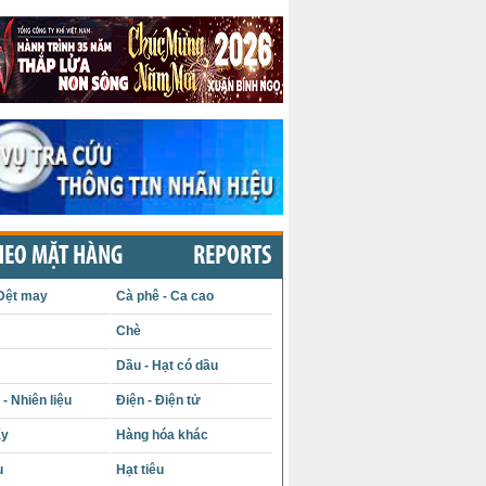
HEO MẶT HÀNG
REPORTS
Dệt may
Cà phê - Ca cao
Chè
Dầu - Hạt có dầu
- Nhiên liệu
Điện - Điện tử
ấy
Hàng hóa khác
u
Hạt tiêu