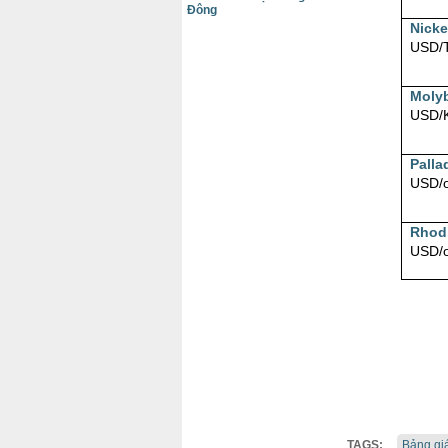
Đông
Nicke
USD/
Moly
USD/
Palla
USD/
Rhod
USD/
TAGS:
Bảng gi