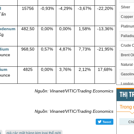
Silver
l
15756
-0,93%
-4,29%
-3,67%
-22,20%
Tấn
Copper
Platinu
bdenum
482,50
0,00%
0,00%
1,58%
-13,36%
Kg
Palladi
Crude O
dium
968,50
0,57%
4,87%
7,73%
-21,95%
ounce
Brent Oi
Natural
ium
4825
0,00%
3,76%
2,12%
17,68%
Gasoli
ounce
London 
Nguồn: Vinanet/VITIC/Trading Economics
US Whe
THỊ 
US Cor
Trong
Nguồn: Vinanet/VITIC/Trading Economics
US Soy
US Coff
Chỉ
Tweet
US Sug
á
giá các mặt hàng kim loại thế giới