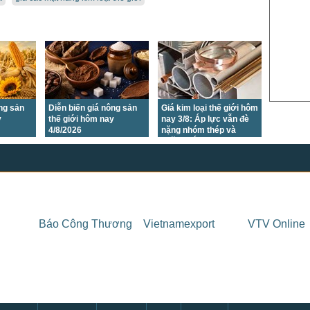
US Cott
London
US Coc
Rough 
Nguồn Fi
ông sản
Diễn biến giá nông sản
Giá kim loại thế giới hôm
y
thế giới hôm nay
nay 3/8: Áp lực vẫn đè
4/8/2026
nặng nhóm thép và
quặng sắt
Báo Công Thương
Vietnamexport
VTV Online