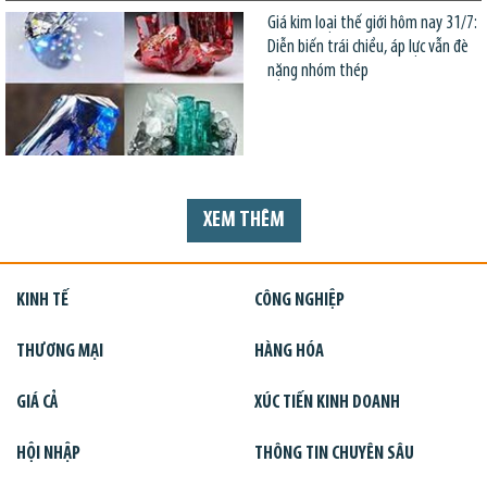
Giá kim loại thế giới hôm nay 31/7:
Diễn biến trái chiều, áp lực vẫn đè
nặng nhóm thép
XEM THÊM
KINH TẾ
CÔNG NGHIỆP
THƯƠNG MẠI
HÀNG HÓA
GIÁ CẢ
XÚC TIẾN KINH DOANH
HỘI NHẬP
THÔNG TIN CHUYÊN SÂU