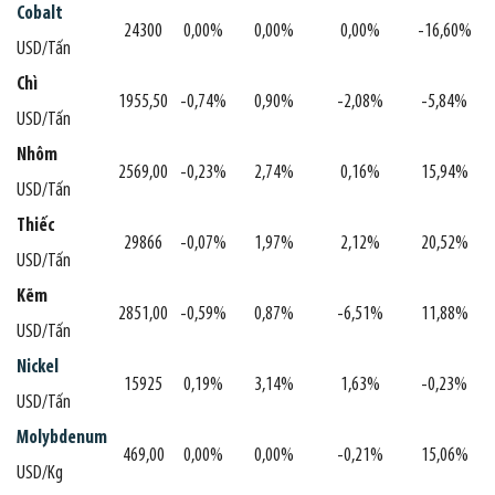
Cobalt
24300
0,00%
0,00%
0,00%
-16,60%
USD/Tấn
Chì
1955,50
-0,74%
0,90%
-2,08%
-5,84%
USD/Tấn
Nhôm
2569,00
-0,23%
2,74%
0,16%
15,94%
USD/Tấn
Thiếc
29866
-0,07%
1,97%
2,12%
20,52%
USD/Tấn
Kẽm
2851,00
-0,59%
0,87%
-6,51%
11,88%
USD/Tấn
Nickel
15925
0,19%
3,14%
1,63%
-0,23%
USD/Tấn
Molybdenum
469,00
0,00%
0,00%
-0,21%
15,06%
USD/Kg