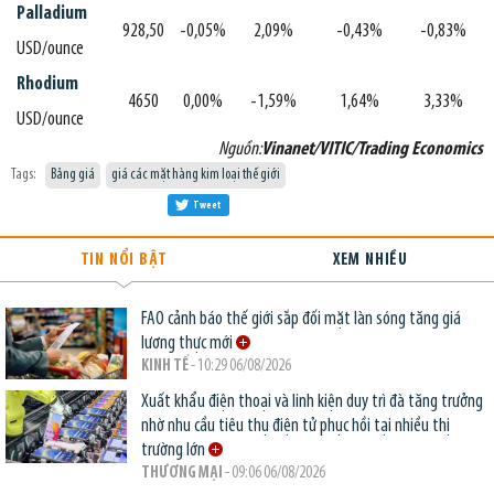
Palladium
928,50
-0,05%
2,09%
-0,43%
-0,83%
USD/ounce
Rhodium
4650
0,00%
-1,59%
1,64%
3,33%
USD/ounce
Nguồn:
Vinanet/VITIC/Trading Economics
Tags:
Bảng giá
giá các mặt hàng kim loại thế giới
Tweet
TIN NỔI BẬT
XEM NHIỀU
FAO cảnh báo thế giới sắp đối mặt làn sóng tăng giá
lương thực mới
KINH TẾ
- 10:29 06/08/2026
Xuất khẩu điện thoại và linh kiện duy trì đà tăng trưởng
nhờ nhu cầu tiêu thụ điện tử phục hồi tại nhiều thị
trường lớn
THƯƠNG MẠI
- 09:06 06/08/2026