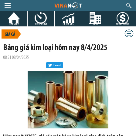
TRANG CHỦ
TIN GIỜ CHÓT
THỊ TRƯỜNG
DỰ ÁN
CHỨNG KHOÁN
GIÁ CẢ
Bảng giá kim loại hôm nay 8/4/2025
08:51 08/04/2025
Tweet