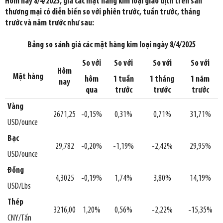
Hôm nay 8/4/2025, giá các mặt hàng kim loại giao dịch trên sàn
thương mại có diễn biến so với phiên trước, tuần trước, tháng
trước và năm trước như sau:
Bảng so sánh giá các mặt hàng kim loại ngày 8/4/2025
So với
So với
So với
So với
Hôm
Mặt hàng
hôm
1 tuần
1 tháng
1 năm
nay
qua
trước
trước
trước
Vàng
2671,25
-0,15%
0,31%
0,71%
31,71%
USD/ounce
Bạc
29,782
-0,20%
-1,19%
-2,42%
29,95%
USD/ounce
Đồng
4,3025
-0,19%
1,74%
3,80%
14,19%
USD/Lbs
Thép
3216,00
1,20%
0,56%
-2,22%
-15,35%
CNY/Tấn