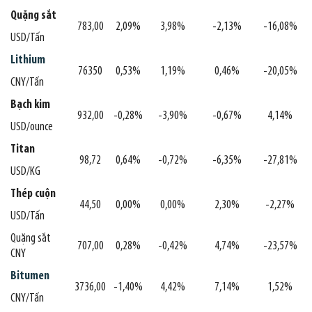
Quặng sắt
783,00
2,09%
3,98%
-2,13%
-16,08%
USD/Tấn
Lithium
76350
0,53%
1,19%
0,46%
-20,05%
CNY/Tấn
Bạch kim
932,00
-0,28%
-3,90%
-0,67%
4,14%
USD/ounce
Titan
98,72
0,64%
-0,72%
-6,35%
-27,81%
USD/KG
Thép cuộn
44,50
0,00%
0,00%
2,30%
-2,27%
USD/Tấn
Quặng sắt
707,00
0,28%
-0,42%
4,74%
-23,57%
CNY
Bitumen
3736,00
-1,40%
4,42%
7,14%
1,52%
CNY/Tấn