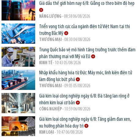
Giá dầu thế giới hôm nay 6/8: Giằng co theo biên độ hẹp
NĂNG LƯỢNG
- 08:58 06/08/2026
Triển vọng tích cực của ngành điện tử Việt Nam tại thị
trường Bắc Mỹ
THƯƠNG MẠI
- 08:30 04/08/2026
Trung Quốc bảo vệ mô hình tăng trưởng trước thềm đàm
phán thương mại với Mỹ và EU
KINH TẾ
- 10:43 05/08/2026
Nhập khẩu hàng hóa từ Đức: Máy móc, linh kiện điện tử
làm động lực bứt phá
THƯƠNG MẠI
- 09:05 05/08/2026
Giá kim loại công nghiệp ngày 6/8: Đà tăng lan rộng ở
nhóm kim loại cơ bản
CÔNG NGHIỆP
- 10:59 06/08/2026
Giá kim loại công nghiệp ngày 6/8: Tăng giảm đan xen,
xu hướng phân hóa duy trì
KIM LOẠI
- 10:47 06/08/2026