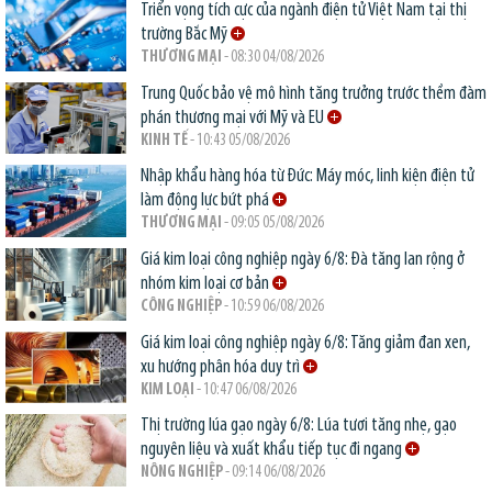
Triển vọng tích cực của ngành điện tử Việt Nam tại thị
trường Bắc Mỹ
THƯƠNG MẠI
- 08:30 04/08/2026
Trung Quốc bảo vệ mô hình tăng trưởng trước thềm đàm
phán thương mại với Mỹ và EU
KINH TẾ
- 10:43 05/08/2026
Nhập khẩu hàng hóa từ Đức: Máy móc, linh kiện điện tử
làm động lực bứt phá
THƯƠNG MẠI
- 09:05 05/08/2026
Giá kim loại công nghiệp ngày 6/8: Đà tăng lan rộng ở
nhóm kim loại cơ bản
CÔNG NGHIỆP
- 10:59 06/08/2026
Giá kim loại công nghiệp ngày 6/8: Tăng giảm đan xen,
xu hướng phân hóa duy trì
KIM LOẠI
- 10:47 06/08/2026
Thị trường lúa gạo ngày 6/8: Lúa tươi tăng nhẹ, gạo
nguyên liệu và xuất khẩu tiếp tục đi ngang
NÔNG NGHIỆP
- 09:14 06/08/2026