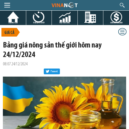
TRANG CHỦ
TIN GIỜ CHÓT
THỊ TRƯỜNG
DỰ ÁN
CHỨNG KHOÁN
GIÁ CẢ
Bảng giá nông sản thế giới hôm nay
24/12/2024
08:07 24/12/2024
Tweet