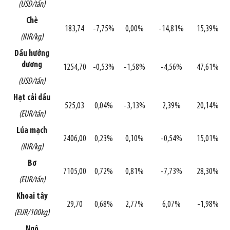
(USD/tấn)
Chè
183,74
-7,75%
0,00%
-14,81%
15,39%
(INR/kg)
Dầu hướng
dương
1254,70
-0,53%
-1,58%
-4,56%
47,61%
(USD/tấn)
Hạt cải dầu
525,03
0,04%
-3,13%
2,39%
20,14%
(EUR/tấn)
Lúa mạch
2406,00
0,23%
0,10%
-0,54%
15,01%
(INR/kg)
Bơ
7105,00
0,72%
0,81%
-7,73%
28,30%
(EUR/tấn)
Khoai tây
29,70
0,68%
2,77%
6,07%
-1,98%
(EUR/100kg)
Ngô