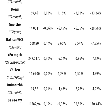
(US cent/lb)
Bông
69,46
0,03%
1,15%
-3,08%
-13,24%
(US cent/lb)
Gạo thô
14,0011
-0,06%
-6,45%
-6,35%
-20,56%
(USD/cwt)
Hạt cải WCE
608,80
0,14%
2,66%
2,54%
-7,85%
(CAD/tấn)
Yến mạch
342,0172
0,30%
-6,04%
-0,86%
-7,12%
(US cent/bushel)
Vải len
1154,00
0,00%
1,23%
1,50%
-4,79%
(AUD/100kg)
Đường thô
19,52
0,04%
-1,46%
-7,78%
-4,92%
(US cent/lb)
Ca cao Mỹ
11582,94
0,19%
-0,97%
32,82%
170,44%