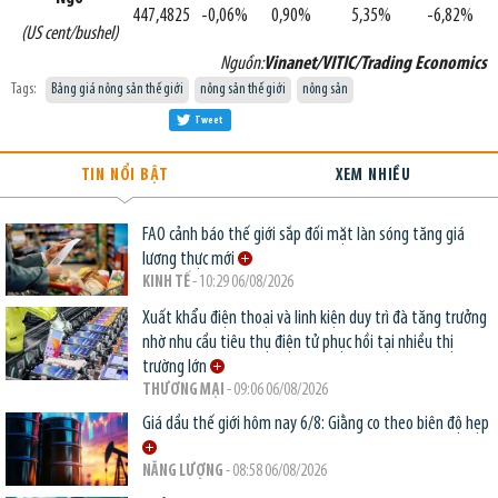
447,4825
-0,06%
0,90%
5,35%
-6,82%
(US cent/bushel)
Nguồn:
Vinanet/VITIC/Trading Economics
Tags:
Bảng giá nông sản thế giới
nông sản thế giới
nông sản
Tweet
TIN NỔI BẬT
XEM NHIỀU
FAO cảnh báo thế giới sắp đối mặt làn sóng tăng giá
lương thực mới
KINH TẾ
- 10:29 06/08/2026
Xuất khẩu điện thoại và linh kiện duy trì đà tăng trưởng
nhờ nhu cầu tiêu thụ điện tử phục hồi tại nhiều thị
trường lớn
THƯƠNG MẠI
- 09:06 06/08/2026
Giá dầu thế giới hôm nay 6/8: Giằng co theo biên độ hẹp
NĂNG LƯỢNG
- 08:58 06/08/2026