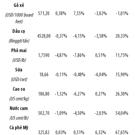
Gỗ xẻ
571,20
0,38%
7,55%
-3,02%
-1,01%
(USD/1000 board
feet)
Dầu cọ
4528,00
-0,37%
-4,15%
-3,58%
20,33%
(Ringgit/tấn)
Phô mai
1,7590
-4,87%
-7,86%
0,51%
11,75%
(USD/lb)
Sữa
18,66
-0,11%
-0,48%
-6,04%
15,90%
(USD/cwt)
Cao su
186,80
-1,32%
-6,27%
0,27%
26,30%
(US cent/kg)
Nước cam
502,70
-1,09%
-4,50%
-2,03%
54,04%
(US cent/lb)
Cà phê Mỹ
325,82
0,03%
0,51%
6,32%
67,65%