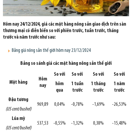
Hôm nay 24/12/2024, giá các mặt hàng nông sản giao dịch trên sàn
thương mại có diễn biến so với phiên trước, tuần trước, tháng
trước và năm trước như sau:
Bảng giá nông sản thế giới hôm nay 23/12/2024
Bảng so sánh giá các mặt hàng nông sản thế giới
So với
So với
So với
So với
Hôm
Mặt hàng
hôm
1 tuần
1 tháng
1 năm
nay
qua
trước
trước
trước
Đậu tương
969,89
0,04%
-0,78%
-1,69%
-26,53%
(US cent/bushel)
Lúa mỳ
537,53
-0,55%
-1,32%
0,38%
-15,48%
(US cent/bushel)