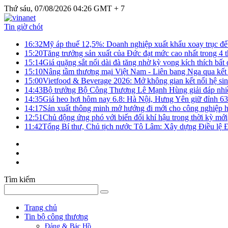
Thứ sáu, 07/08/2026 04:26 GMT + 7
Tin giờ chót
16:32
Mỹ áp thuế 12,5%: Doanh nghiệp xuất khẩu xoay trục để g
15:20
Tăng trưởng sản xuất của Đức đạt mức cao nhất trong 4 
15:14
Giá quặng sắt nối dài đà tăng nhờ kỳ vọng kích thích bấ
15:10
Nâng tầm thương mại Việt Nam - Liên bang Nga qua kết 
15:00
Vietfood & Beverage 2026: Mở không gian kết nối hệ si
14:43
Bộ trưởng Bộ Công Thương Lê Mạnh Hùng giải đáp nhiều 
14:35
Giá heo hơi hôm nay 6.8: Hà Nội, Hưng Yên giữ đỉnh 6
14:17
Sản xuất thông minh mở hướng đi mới cho công nghiệp h
12:51
Chủ động ứng phó với biến đổi khí hậu trong thời kỳ mới
11:42
Tổng Bí thư, Chủ tịch nước Tô Lâm: Xây dựng Điều lệ Đả
Tìm kiếm
Trang chủ
Tin bộ công thương
Đảng & Bác Hồ