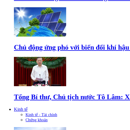
Chủ động ứng phó với biến đổi khí hậu
Tổng Bí thư, Chủ tịch nước Tô Lâm: Xâ
Kinh tế
Kinh tế - Tài chính
Chứng khoán