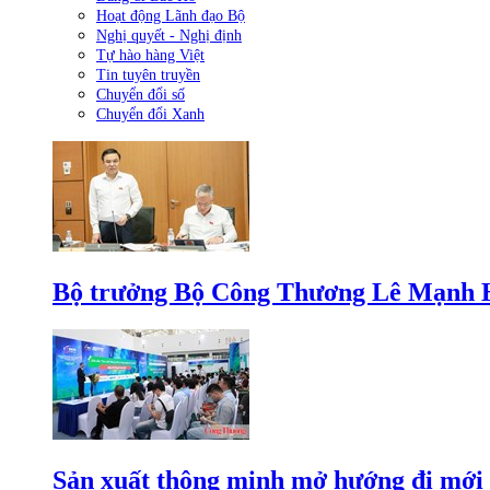
Hoạt động Lãnh đạo Bộ
Nghị quyết - Nghị định
Tự hào hàng Việt
Tin tuyên truyền
Chuyển đổi số
Chuyển đổi Xanh
Bộ trưởng Bộ Công Thương Lê Mạnh Hùn
Sản xuất thông minh mở hướng đi mới 