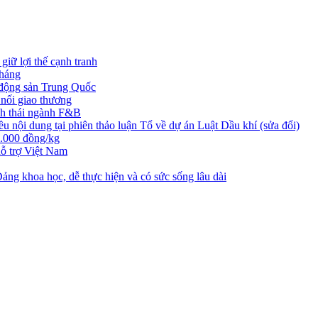
iữ lợi thế cạnh tranh
tháng
t động sản Trung Quốc
nối giao thương
nh thái ngành F&B
nội dung tại phiên thảo luận Tổ về dự án Luật Dầu khí (sửa đổi)
3.000 đồng/kg
ỗ trợ Việt Nam
ng khoa học, dễ thực hiện và có sức sống lâu dài