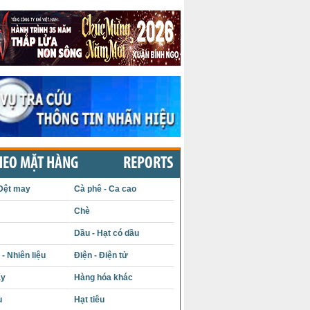
HEO MẶT HÀNG
REPORTS
Dệt may
Cà phê - Ca cao
Chè
Dầu - Hạt có dầu
- Nhiên liệu
Điện - Điện tử
ấy
Hàng hóa khác
u
Hạt tiêu