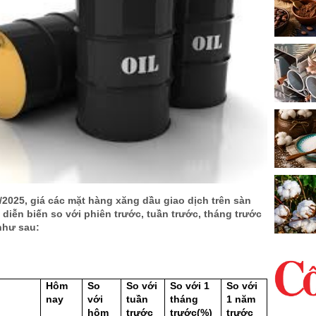
2025, giá các mặt hàng xăng dầu giao dịch trên sàn
diễn biến so với phiên trước, tuần trước, tháng trước
như sau:
Hôm
So
So với
So vớ
i 1
So vớ
i
nay
với
tuầ
n
tháng
1 năm
hôm
trước
trước(%)
trước