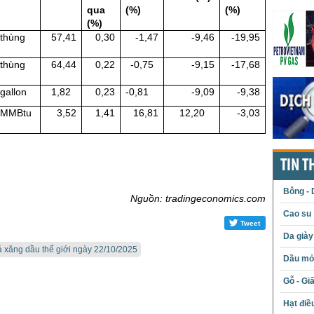
qua
(%)
(%)
(%)
thùng
57,41
0,30
-1,47
-9,46
-19,95
thùng
64,44
0,22
-0,75
-9,15
-17,68
gallon
1,82
0,23
-0,81
-9,09
-9,38
/MMBtu
3,52
1,41
16,81
12,20
-3,03
TIN T
Bông - 
Nguồn: tradingeconomics.com
Cao su
Tweet
Da giày
á xăng dầu thế giới ngày 22/10/2025
Dầu mỏ 
Gỗ - Gi
Hạt điề