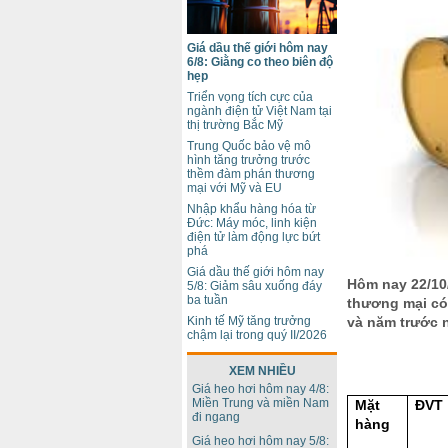
Giá dầu thế giới hôm nay
6/8: Giằng co theo biên độ
hẹp
Triển vọng tích cực của
ngành điện tử Việt Nam tại
thị trường Bắc Mỹ
Trung Quốc bảo vệ mô
hình tăng trưởng trước
thềm đàm phán thương
mại với Mỹ và EU
Nhập khẩu hàng hóa từ
Đức: Máy móc, linh kiện
điện tử làm động lực bứt
phá
Giá dầu thế giới hôm nay
Hôm nay 22/10/
5/8: Giảm sâu xuống đáy
ba tuần
thương mại có 
và năm trước 
Kinh tế Mỹ tăng trưởng
chậm lại trong quý II/2026
XEM NHIỀU
Giá heo hơi hôm nay 4/8:
Miền Trung và miền Nam
Mặt
ĐVT
đi ngang
hàng
Giá heo hơi hôm nay 5/8: