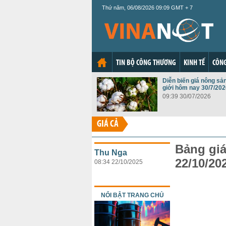
Thứ năm, 06/08/2026 09:09 GMT + 7
TIN BỘ CÔNG THƯƠNG
KINH TẾ
CÔNG
Diễn biến giá nông sả
giới hôm nay 30/7/202
09:39 30/07/2026
GIÁ CẢ
Bảng giá
Thu Nga
22/10/20
08:34 22/10/2025
NỔI BẬT TRANG CHỦ