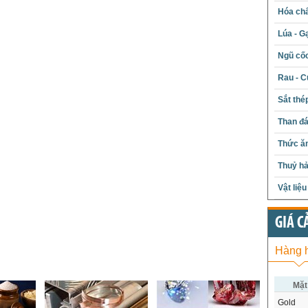
Hóa chấ
Lúa - G
Ngũ cố
Rau - C
Sắt thé
Than đ
Thức ăn
Thuỷ hả
Vật liệ
GIÁ C
Hàng 
Mặt
Gold