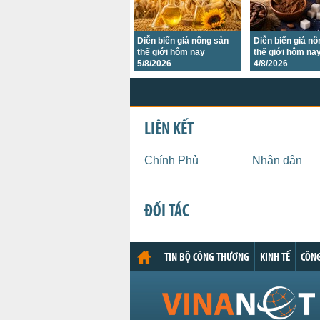
Diễn biến giá nông sản
Diễn biến giá n
thế giới hôm nay
thế giới hôm na
5/8/2026
4/8/2026
LIÊN KẾT
Chính Phủ
Nhân dân
ĐỐI TÁC
TIN BỘ CÔNG THƯƠNG
KINH TẾ
CÔNG