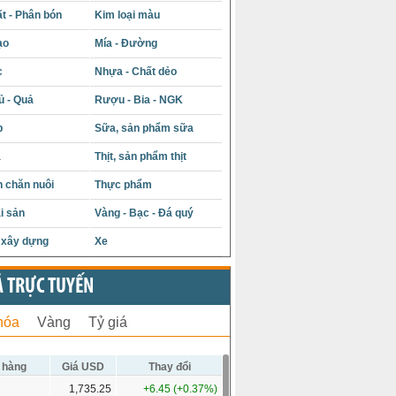
t - Phân bón
Kim loại màu
ạo
Mía - Đường
c
Nhựa - Chất dẻo
ủ - Quả
Rượu - Bia - NGK
p
Sữa, sản phẩm sữa
á
Thịt, sản phẩm thịt
 chăn nuôi
Thực phẩm
i sản
Vàng - Bạc - Đá quý
u xây dựng
Xe
Ả TRỰC TUYẾN
hóa
Vàng
Tỷ giá
 hàng
Giá USD
Thay đổi
1,735.25
+6.45 (+0.37%)