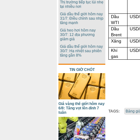
Thị trường tiếp tục lùi nhẹ
tại nhiều nơi
Giá dầu thế giới hôm nay
Dầu
USD/
31/7: Điều chỉnh sau nhịp
WTI
tăng mạnh
Dầu
USD/
Giá heo hơi hôm nay
Brent
30/7: 12 địa phương
giảm giá
Xăng
USD/
Giá dầu thế giới hôm nay
Khí
USD
30/7: Hạ nhiệt sau phiên
tăng gần 8%
gas
TIN GIỜ CHÓT
Giá vàng thế giới hôm nay
6/8: Tăng vọt lên đỉnh 7
TAGS:
Bảng gi
tuần