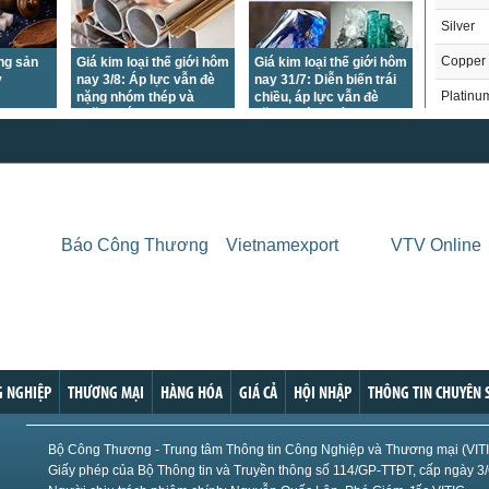
Silver
Copper
ông sản
Giá kim loại thế giới hôm
Giá kim loại thế giới hôm
y
nay 3/8: Áp lực vẫn đè
nay 31/7: Diễn biến trái
Platinu
nặng nhóm thép và
chiều, áp lực vẫn đè
quặng sắt
nặng nhóm thép
Palladi
Crude O
Brent Oi
Natural
Báo Công Thương
Vietnamexport
VTV Online
Gasoli
London 
US Whe
THỊ 
US Cor
Trong
 NGHIỆP
THƯƠNG MẠI
HÀNG HÓA
GIÁ CẢ
HỘI NHẬP
THÔNG TIN CHUYÊN 
US Soy
US Coff
Chỉ
Bộ Công Thương - Trung tâm Thông tin Công Nghiệp và Thương mại (VIT
Giấy phép của Bộ Thông tin và Truyền thông số 114/GP-TTĐT, cấp ngày 3
US Sug