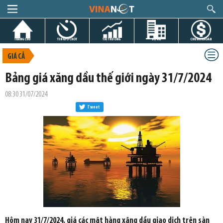
TRANG CHỦ
TIN GIỜ CHÓT
THỊ TRƯỜNG
DỰ ÁN
CHỨNG KHOÁN
GIÁ CẢ
Bảng giá xăng dầu thế giới ngày 31/7/2024
08:30 31/07/2024
Tweet
Hôm nay 31/7/2024, giá các mặt hàng xăng dầu giao dịch trên sàn