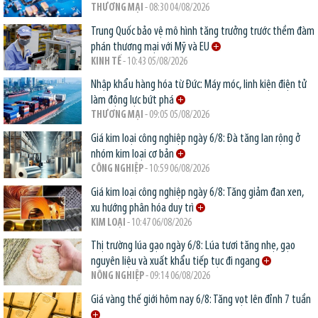
THƯƠNG MẠI
- 08:30 04/08/2026
Trung Quốc bảo vệ mô hình tăng trưởng trước thềm đàm
phán thương mại với Mỹ và EU
KINH TẾ
- 10:43 05/08/2026
Nhập khẩu hàng hóa từ Đức: Máy móc, linh kiện điện tử
làm động lực bứt phá
THƯƠNG MẠI
- 09:05 05/08/2026
Giá kim loại công nghiệp ngày 6/8: Đà tăng lan rộng ở
nhóm kim loại cơ bản
CÔNG NGHIỆP
- 10:59 06/08/2026
Giá kim loại công nghiệp ngày 6/8: Tăng giảm đan xen,
xu hướng phân hóa duy trì
KIM LOẠI
- 10:47 06/08/2026
Thị trường lúa gạo ngày 6/8: Lúa tươi tăng nhẹ, gạo
nguyên liệu và xuất khẩu tiếp tục đi ngang
NÔNG NGHIỆP
- 09:14 06/08/2026
Giá vàng thế giới hôm nay 6/8: Tăng vọt lên đỉnh 7 tuần