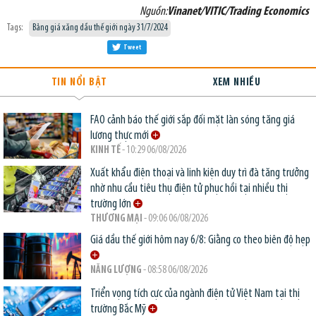
Nguồn:
Vinanet/VITIC/Trading Economics
Tags:
Bảng giá xăng dầu thế giới ngày 31/7/2024
Tweet
TIN NỔI BẬT
XEM NHIỀU
FAO cảnh báo thế giới sắp đối mặt làn sóng tăng giá
lương thực mới
KINH TẾ
- 10:29 06/08/2026
Xuất khẩu điện thoại và linh kiện duy trì đà tăng trưởng
nhờ nhu cầu tiêu thụ điện tử phục hồi tại nhiều thị
trường lớn
THƯƠNG MẠI
- 09:06 06/08/2026
Giá dầu thế giới hôm nay 6/8: Giằng co theo biên độ hẹp
NĂNG LƯỢNG
- 08:58 06/08/2026
Triển vọng tích cực của ngành điện tử Việt Nam tại thị
trường Bắc Mỹ