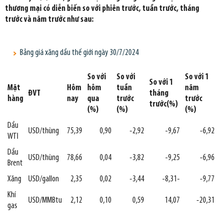
thương mại có diễn biến so với phiên trước, tuần trước, tháng
trước và năm trước như sau:
Bảng giá xăng dầu thế giới ngày 30/7/2024
So với
So với
So vớ
i 1
So vớ
i 1
Mặt
Hôm
hôm
tuầ
n
năm
ĐVT
tháng
hàng
nay
qua
trước
trước
trước(%)
(%)
(%)
(%)
Dầu
USD/thùng
75,39
0,90
-2,92
-9,67
-6,92
WTI
Dầu
USD/thùng
78,66
0,04
-3,82
-9,25
-6,96
Brent
Xăng
USD/gallon
2,35
0,02
-3,44
-8,31-
-9,77
Khí
USD/MMBtu
2,12
0,10
0,59
14,07
-20,31
gas