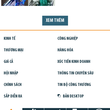
XEM THÊM
KINH TẾ
CÔNG NGHIỆP
THƯƠNG MẠI
HÀNG HÓA
GIÁ CẢ
XÚC TIẾN KINH DOANH
HỘI NHẬP
THÔNG TIN CHUYÊN SÂU
CHÍNH SÁCH
TIN BỘ CÔNG THƯƠNG
SẮP DIỄN RA
BẢN DESKTOP