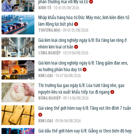
phán thương mại với Mỹ và EU
KINH TẾ
- 10:43 05/08/2026
Nhập khẩu hàng hóa từ Đức: Máy móc, linh kiện điện tử
làm động lực bứt phá
THƯƠNG MẠI
- 09:05 05/08/2026
Giá kim loại công nghiệp ngày 6/8: Đà tăng lan rộng ở
nhóm kim loại cơ bản
CÔNG NGHIỆP
- 10:59 06/08/2026
Giá kim loại công nghiệp ngày 6/8: Tăng giảm đan xen,
xu hướng phân hóa duy trì
KIM LOẠI
- 10:47 06/08/2026
Thị trường lúa gạo ngày 6/8: Lúa tươi tăng nhẹ, gạo
nguyên liệu và xuất khẩu tiếp tục đi ngang
NÔNG NGHIỆP
- 09:14 06/08/2026
Giá vàng thế giới hôm nay 6/8: Tăng vọt lên đỉnh 7 tuần
KIM LOẠI
- 09:06 06/08/2026
Giá dầu thế giới hôm nay 6/8: Giằng co theo biên độ hẹp