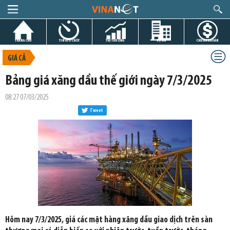
TRANG CHỦ
TIN GIỜ CHÓT
THỊ TRƯỜNG
DỰ ÁN
CHỨNG KHOÁN
GIÁ CẢ
Bảng giá xăng dầu thế giới ngày 7/3/2025
08:27 07/03/2025
Tweet
Hôm nay 7/3/2025, giá các mặt hàng xăng dầu giao dịch trên sàn