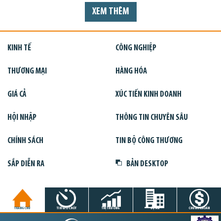
XEM THÊM
KINH TẾ
CÔNG NGHIỆP
THƯƠNG MẠI
HÀNG HÓA
GIÁ CẢ
XÚC TIẾN KINH DOANH
HỘI NHẬP
THÔNG TIN CHUYÊN SÂU
CHÍNH SÁCH
TIN BỘ CÔNG THƯƠNG
SẮP DIỄN RA
BẢN DESKTOP
TRANG CHỦ
TIN GIỜ CHÓT
THỊ TRƯỜNG
DỰ ÁN
CHỨNG KHOÁN