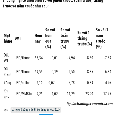
thương mại có diễn biến so với phiên trước, tuần trước, tháng
trước và năm trước như sau:
So với
So với
So vớ
i 1
So vớ
i 1
Mặt
Hôm
hôm
tuầ
n
năm
ĐVT
tháng
hàng
nay
qua
trước
trước
trước(%)
(%)
(%)
(%)
Dầu
USD/thùng
66,34
-0,01
-4,94
-8,30
-7,54
WTI
Dầu
USD/thùng
69,59
0,19
-4,50
-8,35
-6,84
Brent
Xăng
USD/gallon
2,10
0,07
-5,78
-0,39
4,46
Khí
USD/MMBtu
4,25
-1,02
11,29
23,90
17,45
gas
Nguồn:
tradingeconomics.com
Tags:
Bảng giá xăng dầu thế giới ngày 7/3/2025