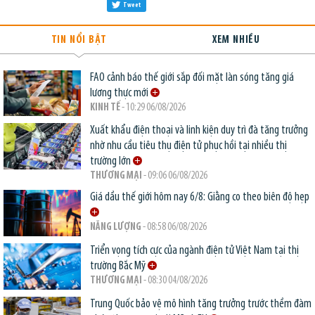
Tweet
TIN NỔI BẬT
XEM NHIỀU
FAO cảnh báo thế giới sắp đối mặt làn sóng tăng giá
lương thực mới
KINH TẾ
- 10:29 06/08/2026
Xuất khẩu điện thoại và linh kiện duy trì đà tăng trưởng
nhờ nhu cầu tiêu thụ điện tử phục hồi tại nhiều thị
trường lớn
THƯƠNG MẠI
- 09:06 06/08/2026
Giá dầu thế giới hôm nay 6/8: Giằng co theo biên độ hẹp
NĂNG LƯỢNG
- 08:58 06/08/2026
Triển vọng tích cực của ngành điện tử Việt Nam tại thị
trường Bắc Mỹ
THƯƠNG MẠI
- 08:30 04/08/2026
Trung Quốc bảo vệ mô hình tăng trưởng trước thềm đàm