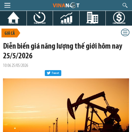
TRANG CHỦ
TIN GIỜ CHÓT
THỊ TRƯỜNG
DỰ ÁN
CHỨNG KHOÁN
GIÁ CẢ
Diễn biến giá năng lượng thế giới hôm nay
25/5/2026
10:06 25/05/2026
Tweet