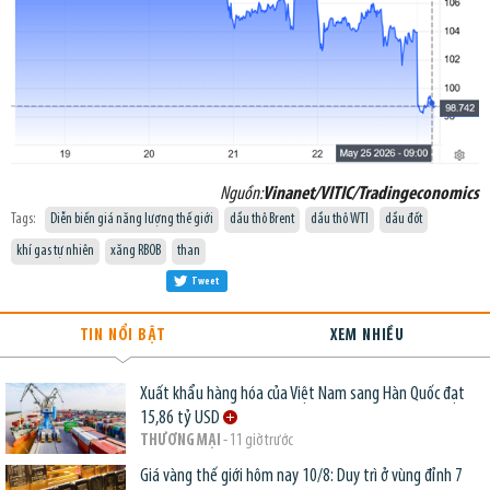
Nguồn:
Vinanet/VITIC/Tradingeconomics
Tags:
Diễn biến giá năng lượng thế giới
dầu thô Brent
dầu thô WTI
dầu đốt
khí gas tự nhiên
xăng RBOB
than
Tweet
TIN NỔI BẬT
XEM NHIỀU
Xuất khẩu hàng hóa của Việt Nam sang Hàn Quốc đạt
15,86 tỷ USD
THƯƠNG MẠI
- 11 giờ trước
Giá vàng thế giới hôm nay 10/8: Duy trì ở vùng đỉnh 7