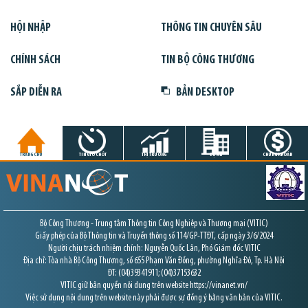
HỘI NHẬP
THÔNG TIN CHUYÊN SÂU
CHÍNH SÁCH
TIN BỘ CÔNG THƯƠNG
SẮP DIỄN RA
BẢN DESKTOP
TRANG CHỦ
TIN GIỜ CHÓT
THỊ TRƯỜNG
DỰ ÁN
CHỨNG KHOÁN
Bộ Công Thương - Trung tâm Thông tin Công Nghiệp và Thương mại (VITIC)
Giấy phép của Bộ Thông tin và Truyền thông số 114/GP-TTĐT, cấp ngày 3/6/2024
Người chịu trách nhiệm chính: Nguyễn Quốc Lân, Phó Giám đốc VITIC
Địa chỉ: Tòa nhà Bộ Công Thương, số 655 Phạm Văn Đồng, phường Nghĩa Đô, Tp. Hà Nội
ĐT: (04)39341911; (04)37153632
VITIC giữ bản quyền nội dung trên website https://vinanet.vn/
Việc sử dụng nội dung trên website này phải được sự đồng ý bằng văn bản của VITIC.