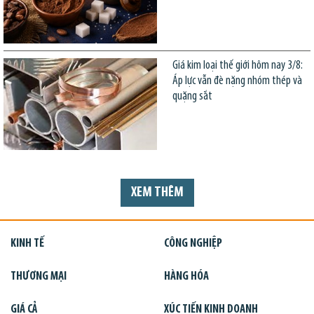
Giá kim loại thế giới hôm nay 3/8:
Áp lực vẫn đè nặng nhóm thép và
quặng sắt
XEM THÊM
KINH TẾ
CÔNG NGHIỆP
THƯƠNG MẠI
HÀNG HÓA
GIÁ CẢ
XÚC TIẾN KINH DOANH