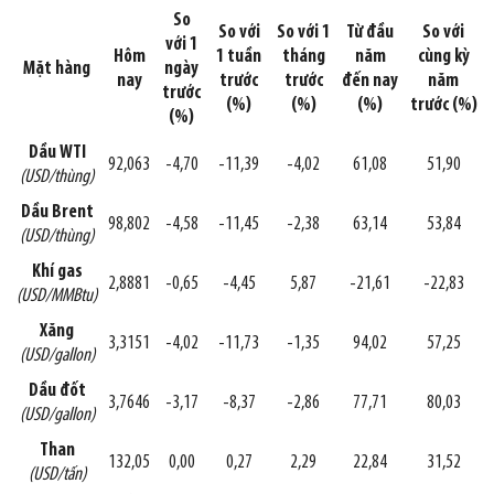
So
So với
So với 1
Từ đầu
So với
với 1
Hôm
1 tuần
tháng
năm
cùng kỳ
Mặt hàng
ngày
nay
trước
trước
đến nay
năm
trước
(%)
(%)
(%)
trước (%)
(%)
Dầu WTI
92,063
-4,70
-11,39
-4,02
61,08
51,90
(USD/thùng)
Dầu Brent
98,802
-4,58
-11,45
-2,38
63,14
53,84
(USD/thùng)
Khí gas
2,8881
-0,65
-4,45
5,87
-21,61
-22,83
(USD/MMBtu)
Xăng
3,3151
-4,02
-11,73
-1,35
94,02
57,25
(USD/gallon)
Dầu đốt
3,7646
-3,17
-8,37
-2,86
77,71
80,03
(USD/gallon)
Than
132,05
0,00
0,27
2,29
22,84
31,52
(USD/tấn)