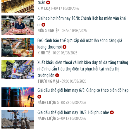
tuần
KIM LOẠI
- 09:17 10/08/2026
Giá heo hơi hôm nay 10/8: Chênh lệch ba miền vẫn khá
rõ
NÔNG NGHIỆP
- 08:54 10/08/2026
FAO cảnh báo thế giới sắp đối mặt làn sóng tăng giá
lương thực mới
KINH TẾ
- 10:29 06/08/2026
Xuất khẩu điện thoại và linh kiện duy trì đà tăng trưởng
nhờ nhu cầu tiêu thụ điện tử phục hồi tại nhiều thị
trường lớn
THƯƠNG MẠI
- 09:06 06/08/2026
Giá dầu thế giới hôm nay 6/8: Giằng co theo biên độ hẹp
NĂNG LƯỢNG
- 08:58 06/08/2026
Giá dầu thế giới hôm nay 10/8: Hồi phục nhẹ
NĂNG LƯỢNG
- 09:12 10/08/2026