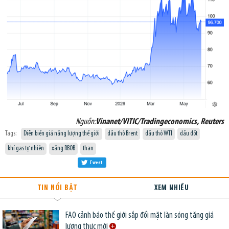
Nguồn:
Vinanet/VITIC/Tradingeconomics, Reuters
Tags:
Diễn biến giá năng lượng thế giới
dầu thô Brent
dầu thô WTI
dầu đốt
khí gas tự nhiên
xăng RBOB
than
Tweet
TIN NỔI BẬT
XEM NHIỀU
FAO cảnh báo thế giới sắp đối mặt làn sóng tăng giá
lương thực mới