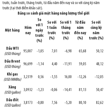
trước, tuần trước, tháng trước, từ đầu năm đến nay và so với cùng kỳ năm
trước (tại thời điểm khảo sát).
Bảng so sánh giá mặt hàng năng lượng thế giới
So
So với
So với 1
Từ đầu
So với
với 1
Hôm
1 tuần
tháng
năm
cùng kỳ
Mặt hàng
ngày
nay
trước
trước
đến nay
năm
trước
(%)
(%)
(%)
trước (%)
(%)
Dầu WTI
95,007
-1,05
7,01
-6,98
65,68
50,12
(USD/thùng)
Dầu Brent
96,699
-1,14
4,40
-11,91
59,05
48,12
(USD/thùng)
Khí gas
3,2319
0,56
-1,55
16,00
-12,26
-12,05
(USD/MMBtu)
Xăng
3,0932
-1,23
-0,06
-14,41
81,13
50,47
(USD/gallon)
Dầu đốt
3,8173
-0,80
7,56
-5,20
80,10
82,62
(USD/gallon)