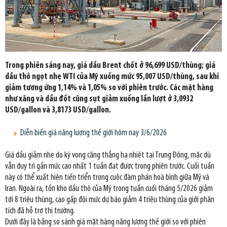
Trong phiên sáng nay, giá dầu Brent chốt ở 96,699 USD/thùng; giá
dầu thô ngọt nhẹ WTI của Mỹ xuống mức 95,007 USD/thùng, sau khi
giảm tương ứng 1,14% và 1,05% so với phiên trước. Các mặt hàng
như xăng và dầu đốt cũng sụt giảm xuống lần lượt ở 3,0932
USD/gallon và 3,8173 USD/gallon.
Diễn biến giá năng lượng thế giới hôm nay 3/6/2026
Giá dầu giảm nhẹ do kỳ vọng căng thẳng hạ nhiệt tại Trung Đông, mặc dù
vẫn duy trì gần mức cao nhất 1 tuần đạt được trong phiên trước. Cuối tuần
này có thể xuất hiện tiến triển trong cuộc đàm phán hoà bình giữa Mỹ và
Iran. Ngoài ra, tồn kho dầu thô của Mỹ trong tuần cuối tháng 5/2026 giảm
tới 8 triệu thùng, cao gấp đôi mức dự báo giảm 4 triệu thùng của giới phân
tích đã hỗ trợ thị trường.
Dưới đây là bảng so sánh giá mặt hàng năng lượng thế giới so với phiên