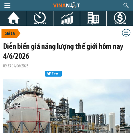
TRANG CHỦ
TIN GIỜ CHÓT
THỊ TRƯỜNG
DỰ ÁN
CHỨNG KHOÁN
GIÁ CẢ
Diễn biến giá năng lượng thế giới hôm nay
4/6/2026
09:33 04/06/2026
Tweet