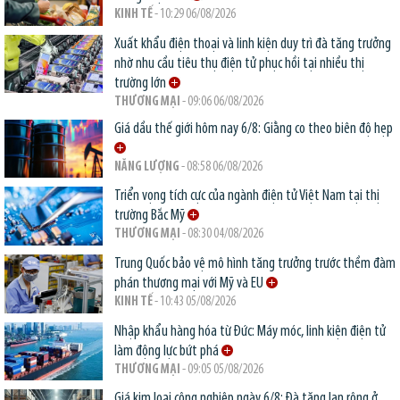
KINH TẾ
- 10:29 06/08/2026
Xuất khẩu điện thoại và linh kiện duy trì đà tăng trưởng
nhờ nhu cầu tiêu thụ điện tử phục hồi tại nhiều thị
trường lớn
THƯƠNG MẠI
- 09:06 06/08/2026
Giá dầu thế giới hôm nay 6/8: Giằng co theo biên độ hẹp
NĂNG LƯỢNG
- 08:58 06/08/2026
Triển vọng tích cực của ngành điện tử Việt Nam tại thị
trường Bắc Mỹ
THƯƠNG MẠI
- 08:30 04/08/2026
Trung Quốc bảo vệ mô hình tăng trưởng trước thềm đàm
phán thương mại với Mỹ và EU
KINH TẾ
- 10:43 05/08/2026
Nhập khẩu hàng hóa từ Đức: Máy móc, linh kiện điện tử
làm động lực bứt phá
THƯƠNG MẠI
- 09:05 05/08/2026
Giá kim loại công nghiệp ngày 6/8: Đà tăng lan rộng ở