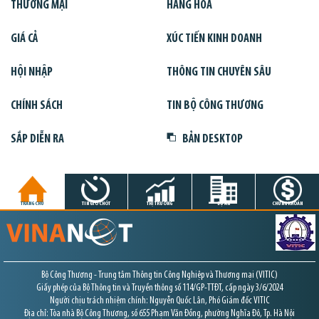
THƯƠNG MẠI
HÀNG HÓA
GIÁ CẢ
XÚC TIẾN KINH DOANH
HỘI NHẬP
THÔNG TIN CHUYÊN SÂU
CHÍNH SÁCH
TIN BỘ CÔNG THƯƠNG
SẮP DIỄN RA
BẢN DESKTOP
TRANG CHỦ
TIN GIỜ CHÓT
THỊ TRƯỜNG
DỰ ÁN
CHỨNG KHOÁN
Bộ Công Thương - Trung tâm Thông tin Công Nghiệp và Thương mại (VITIC)
Giấy phép của Bộ Thông tin và Truyền thông số 114/GP-TTĐT, cấp ngày 3/6/2024
Người chịu trách nhiệm chính: Nguyễn Quốc Lân, Phó Giám đốc VITIC
Địa chỉ: Tòa nhà Bộ Công Thương, số 655 Phạm Văn Đồng, phường Nghĩa Đô, Tp. Hà Nội