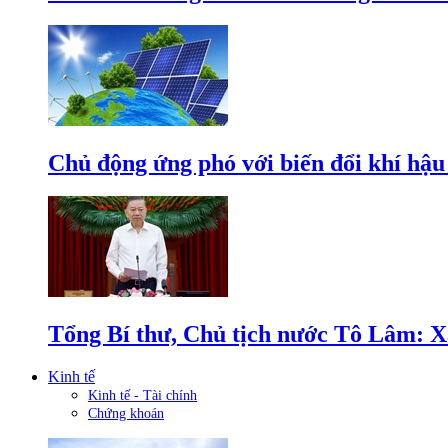
Chủ động ứng phó với biến đổi khí hậu
Tổng Bí thư, Chủ tịch nước Tô Lâm: Xâ
Kinh tế
Kinh tế - Tài chính
Chứng khoán