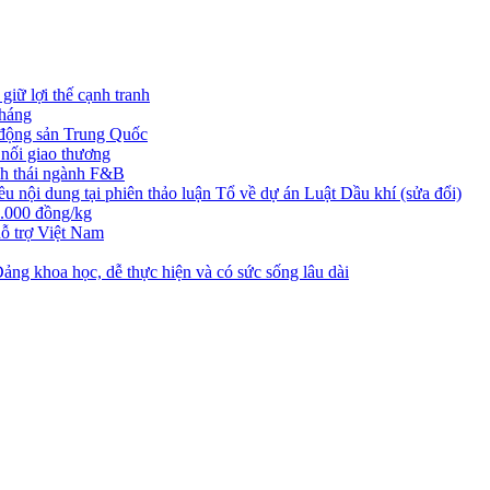
iữ lợi thế cạnh tranh
tháng
t động sản Trung Quốc
nối giao thương
nh thái ngành F&B
nội dung tại phiên thảo luận Tổ về dự án Luật Dầu khí (sửa đổi)
3.000 đồng/kg
ỗ trợ Việt Nam
ng khoa học, dễ thực hiện và có sức sống lâu dài