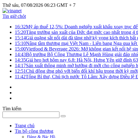
Thứ sáu, 07/08/2026 06:23 GMT + 7
Tin giờ chót
16:32
Mỹ áp thuế 12,5%: Doanh nghiệp xuất khẩu xoay trục để g
15:20
Tăng trưởng sản xuất của Đức đạt mức cao nhất trong 4 
15:14
Giá quặng sắt nối dài đà tăng nhờ kỳ vọng kích thích bấ
15:10
Nâng tầm thương mại Việt Nam - Liên bang Nga qua kết 
15:00
Vietfood & Beverage 2026: Mở không gian kết nối hệ si
14:43
Bộ trưởng Bộ Công Thương Lê Mạnh Hùng giải đáp nhiều 
14:35
Giá heo hơi hôm nay 6.8: Hà Nội, Hưng Yên giữ đỉnh 6
14:17
Sản xuất thông minh mở hướng đi mới cho công nghiệp h
12:51
Chủ động ứng phó với biến đổi khí hậu trong thời kỳ mới
11:42
Tổng Bí thư, Chủ tịch nước Tô Lâm: Xây dựng Điều lệ Đả
Tìm kiếm
Trang chủ
Tin bộ công thương
Đảng & Bác Hồ