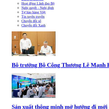
Hoạt động Lãnh đạo Bộ
Nghị quyết - Nghị định
Tự hào hàng Việt
Tin tuyên truyền
Chuyển đổi số
Chuyển đổi Xanh
Bộ trưởng Bộ Công Thương Lê Mạnh Hùn
Sản xuất thông minh mở hướng đi mới 