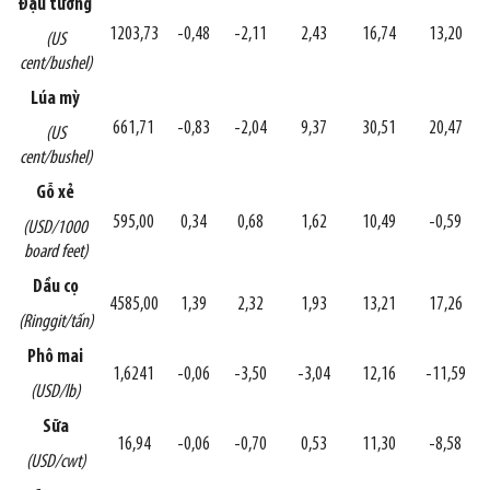
Đậu tương
1203,73
-0,48
-2,11
2,43
16,74
13,20
(US
cent/bushel)
Lúa mỳ
661,71
-0,83
-2,04
9,37
30,51
20,47
(US
cent/bushel)
Gỗ xẻ
595,00
0,34
0,68
1,62
10,49
-0,59
(USD/1000
board feet)
Dầu cọ
4585,00
1,39
2,32
1,93
13,21
17,26
(Ringgit/tấn)
Phô mai
1,6241
-0,06
-3,50
-3,04
12,16
-11,59
(USD/lb)
Sữa
16,94
-0,06
-0,70
0,53
11,30
-8,58
(USD/cwt)