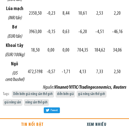
Lúa mạch
2350,50
-0,23
8,44
10,61
2,53
2,20
(INR/tấn)
Bơ
3963,00
-0,15
0,63
-6,20
-4,51
-46,16
(EUR/tấn)
Khoai tây
18,50
0,00
0,00
704,35
184,62
34,06
(EUR/100kg)
Ngô
472,5198
-0,57
-1,71
4,13
7,33
2,50
(US
cent/bushel)
Nguồn:
Vinanet/VITIC/Tradingeconomics, Reuters
Tags:
Diễn biến giá nông sản thế giới
diễn biến giá
giá nông sản thế giới
giá nông sản
nông sản thế giới
Tweet
TIN NỔI BẬT
XEM NHIỀU