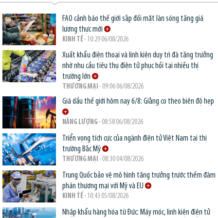
FAO cảnh báo thế giới sắp đối mặt làn sóng tăng giá
lương thực mới
KINH TẾ
- 10:29 06/08/2026
Xuất khẩu điện thoại và linh kiện duy trì đà tăng trưởng
nhờ nhu cầu tiêu thụ điện tử phục hồi tại nhiều thị
trường lớn
THƯƠNG MẠI
- 09:06 06/08/2026
Giá dầu thế giới hôm nay 6/8: Giằng co theo biên độ hẹp
NĂNG LƯỢNG
- 08:58 06/08/2026
Triển vọng tích cực của ngành điện tử Việt Nam tại thị
trường Bắc Mỹ
THƯƠNG MẠI
- 08:30 04/08/2026
Trung Quốc bảo vệ mô hình tăng trưởng trước thềm đàm
phán thương mại với Mỹ và EU
KINH TẾ
- 10:43 05/08/2026
Nhập khẩu hàng hóa từ Đức: Máy móc, linh kiện điện tử