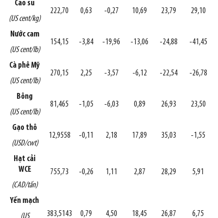
Cao su
222,70
0,63
-0,27
10,69
23,79
29,10
(US cent/kg)
Nước cam
154,15
-3,84
-19,96
-13,06
-24,88
-41,45
(US cent/lb)
Cà phê Mỹ
270,15
2,25
-3,57
-6,12
-22,54
-26,78
(US cent/lb)
Bông
81,465
-1,05
-6,03
0,89
26,93
23,50
(US cent/lb)
Gạo thô
12,9558
-0,11
2,18
17,89
35,03
-1,55
(USD/cwt)
Hạt cải
WCE
755,73
-0,26
1,11
2,87
28,29
5,91
(CAD/tấn)
Yến mạch
383,5143
0,79
4,50
18,45
26,87
6,75
(US