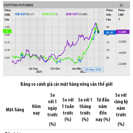
Bảng so sánh giá các mặt hàng nông sản thế giới
So
So với
So với
So với 1
Từ đầu
với 1
cùng kỳ
Hôm
1 tuần
tháng
năm
ngày
năm
Mặt hàng
nay
trước
trước
đến
trước
trước
(%)
(%)
nay (%)
(%)
(%)