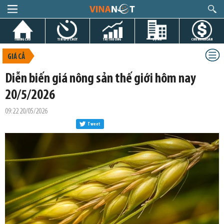
TRANG CHỦ
TIN GIỜ CHÓT
THỊ TRƯỜNG
DỰ ÁN
CHỨNG KHOÁN
GIÁ CẢ
Diễn biến giá nông sản thế giới hôm nay
20/5/2026
09:22 20/05/2026
Tweet