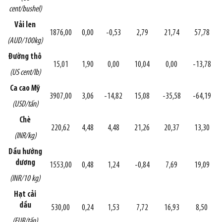
cent/bushel)
Vải len
1876,00
0,00
-0,53
2,79
21,74
57,78
(AUD/100kg)
Đường thô
15,01
1,90
0,00
10,04
0,00
-13,78
(US cent/lb)
Ca cao Mỹ
3907,00
3,06
-14,82
15,08
-35,58
-64,19
(USD/tấn)
Chè
220,62
4,48
4,48
21,26
20,37
13,30
(INR/kg)
Dầu hướng
dương
1553,00
0,48
1,24
-0,84
7,69
19,09
(INR/10 kg)
Hạt cải
dầu
530,00
0,24
1,53
7,72
16,93
8,50
(EUR/tấn)