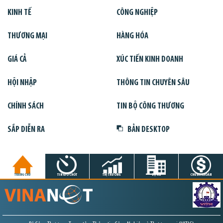
KINH TẾ
CÔNG NGHIỆP
THƯƠNG MẠI
HÀNG HÓA
GIÁ CẢ
XÚC TIẾN KINH DOANH
HỘI NHẬP
THÔNG TIN CHUYÊN SÂU
CHÍNH SÁCH
TIN BỘ CÔNG THƯƠNG
SẮP DIỄN RA
BẢN DESKTOP
TRANG CHỦ
TIN GIỜ CHÓT
THỊ TRƯỜNG
DỰ ÁN
CHỨNG KHOÁN