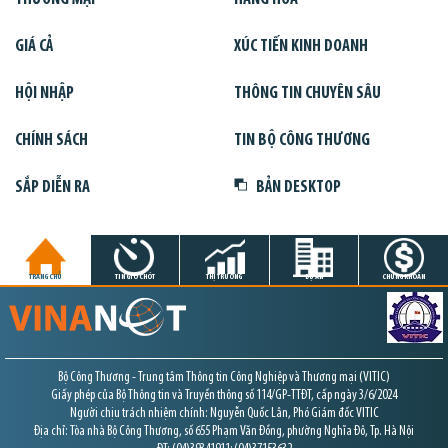
GIÁ CẢ
XÚC TIẾN KINH DOANH
HỘI NHẬP
THÔNG TIN CHUYÊN SÂU
CHÍNH SÁCH
TIN BỘ CÔNG THƯƠNG
SẮP DIỄN RA
BẢN DESKTOP
TRANG CHỦ
TIN GIỜ CHÓT
THỊ TRƯỜNG
DỰ ÁN
CHỨNG KHOÁN
Bộ Công Thương - Trung tâm Thông tin Công Nghiệp và Thương mại (VITIC)
Giấy phép của Bộ Thông tin và Truyền thông số 114/GP-TTĐT, cấp ngày 3/6/2024
Người chịu trách nhiệm chính: Nguyễn Quốc Lân, Phó Giám đốc VITIC
Địa chỉ: Tòa nhà Bộ Công Thương, số 655 Phạm Văn Đồng, phường Nghĩa Đô, Tp. Hà Nội