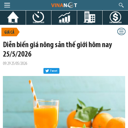
TRANG CHỦ
TIN GIỜ CHÓT
THỊ TRƯỜNG
DỰ ÁN
CHỨNG KHOÁN
GIÁ CẢ
Diễn biến giá nông sản thế giới hôm nay
25/5/2026
09:29 25/05/2026
Tweet