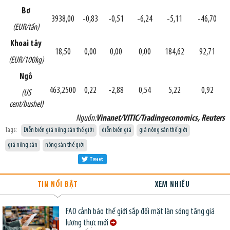
Bơ
3938,00
-0,83
-0,51
-6,24
-5,11
-46,70
(EUR/tấn)
Khoai tây
18,50
0,00
0,00
0,00
184,62
92,71
(EUR/100kg)
Ngô
463,2500
0,22
-2,88
0,54
5,22
0,92
(US
cent/bushel)
Nguồn:
Vinanet/VITIC/Tradingeconomics, Reuters
Tags:
Diễn biến giá nông sản thế giới
diễn biến giá
giá nông sản thế giới
giá nông sản
nông sản thế giới
Tweet
TIN NỔI BẬT
XEM NHIỀU
FAO cảnh báo thế giới sắp đối mặt làn sóng tăng giá
lương thực mới