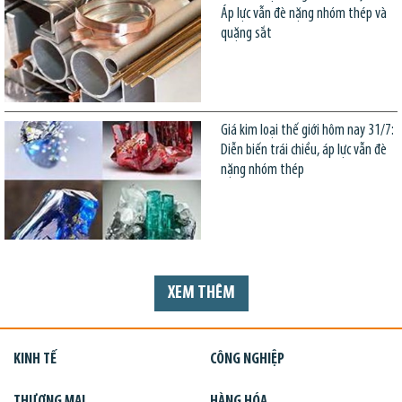
Áp lực vẫn đè nặng nhóm thép và
quặng sắt
Giá kim loại thế giới hôm nay 31/7:
Diễn biến trái chiều, áp lực vẫn đè
nặng nhóm thép
XEM THÊM
KINH TẾ
CÔNG NGHIỆP
THƯƠNG MẠI
HÀNG HÓA