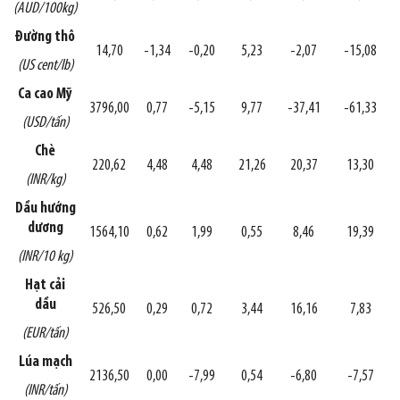
(AUD/100kg)
Đường thô
14,70
-1,34
-0,20
5,23
-2,07
-15,08
(US cent/lb)
Ca cao Mỹ
3796,00
0,77
-5,15
9,77
-37,41
-61,33
(USD/tấn)
Chè
220,62
4,48
4,48
21,26
20,37
13,30
(INR/kg)
Dầu hướng
dương
1564,10
0,62
1,99
0,55
8,46
19,39
(INR/10 kg)
Hạt cải
dầu
526,50
0,29
0,72
3,44
16,16
7,83
(EUR/tấn)
Lúa mạch
2136,50
0,00
-7,99
0,54
-6,80
-7,57
(INR/tấn)