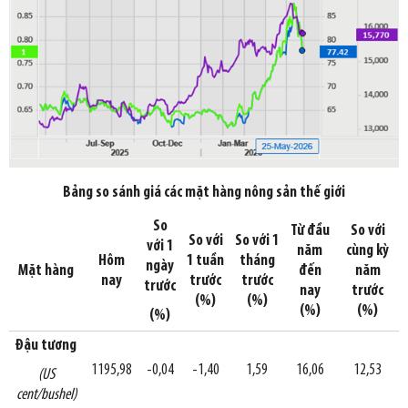
Bảng so sánh giá các mặt hàng nông sản thế giới
So
Từ đầu
So với
So với
So với 1
với 1
năm
cùng kỳ
Hôm
1 tuần
tháng
ngày
Mặt hàng
đến
năm
nay
trước
trước
trước
nay
trước
(%)
(%)
(%)
(%)
(%)
Đậu tương
1195,98
-0,04
-1,40
1,59
16,06
12,53
(US
cent/bushel)