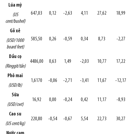
Lúa mỳ
647,03
0,12
-2,63
4,11
27,62
18,99
(US
cent/bushel)
Gỗ xẻ
585,50
0,26
-0,59
0,34
8,73
-2,27
(USD/1000
board feet)
Dầu cọ
4486,00
0,63
1,49
-2,03
10,77
17,22
(Ringgit/tấn)
Phô mai
1,6170
-0,06
-2,71
-3,41
11,67
-12,17
(USD/lb)
Sữa
16,92
0,00
-0,24
0,42
11,17
-8,93
(USD/cwt)
Cao su
220,80
-0,54
-0,67
5,54
22,73
30,27
(US cent/kg)
Nước cam