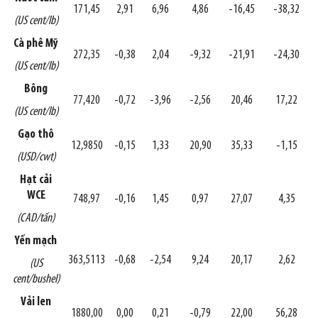
171,45
2,91
6,96
4,86
-16,45
-38,32
(US cent/lb)
Cà phê Mỹ
272,35
-0,38
2,04
-9,32
-21,91
-24,30
(US cent/lb)
Bông
77,420
-0,72
-3,96
-2,56
20,46
17,22
(US cent/lb)
Gạo thô
12,9850
-0,15
1,33
20,90
35,33
-1,15
(USD/cwt)
Hạt cải
WCE
748,97
-0,16
1,45
0,97
27,07
4,35
(CAD/tấn)
Yến mạch
363,5113
-0,68
-2,54
9,24
20,17
2,62
(US
cent/bushel)
Vải len
1880,00
0,00
0,21
-0,79
22,00
56,28