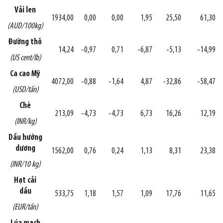
Vải len
1934,00
0,00
0,00
1,95
25,50
61,30
(AUD/100kg)
Đường thô
14,24
-0,97
0,71
-6,87
-5,13
-14,99
(US cent/lb)
Ca cao Mỹ
4072,00
-0,88
-1,64
4,87
-32,86
-58,47
(USD/tấn)
Chè
213,09
-4,73
-4,73
6,73
16,26
12,19
(INR/kg)
Dầu hướng
dương
1562,00
0,76
0,24
1,13
8,31
23,38
(INR/10 kg)
Hạt cải
dầu
533,75
1,18
1,57
1,09
17,76
11,65
(EUR/tấn)