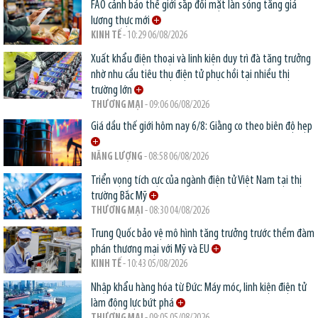
FAO cảnh báo thế giới sắp đối mặt làn sóng tăng giá
lương thực mới
KINH TẾ
- 10:29 06/08/2026
Xuất khẩu điện thoại và linh kiện duy trì đà tăng trưởng
nhờ nhu cầu tiêu thụ điện tử phục hồi tại nhiều thị
trường lớn
THƯƠNG MẠI
- 09:06 06/08/2026
Giá dầu thế giới hôm nay 6/8: Giằng co theo biên độ hẹp
NĂNG LƯỢNG
- 08:58 06/08/2026
Triển vọng tích cực của ngành điện tử Việt Nam tại thị
trường Bắc Mỹ
THƯƠNG MẠI
- 08:30 04/08/2026
Trung Quốc bảo vệ mô hình tăng trưởng trước thềm đàm
phán thương mại với Mỹ và EU
KINH TẾ
- 10:43 05/08/2026
Nhập khẩu hàng hóa từ Đức: Máy móc, linh kiện điện tử
làm động lực bứt phá