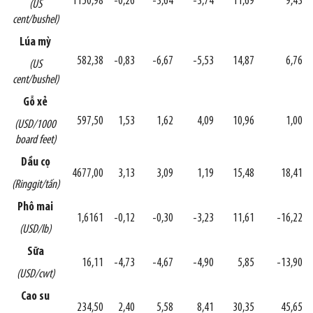
1150,98
-0,26
-3,64
-3,74
11,69
9,43
(US
cent/bushel)
Lúa mỳ
582,38
-0,83
-6,67
-5,53
14,87
6,76
(US
cent/bushel)
Gỗ xẻ
597,50
1,53
1,62
4,09
10,96
1,00
(USD/1000
board feet)
Dầu cọ
4677,00
3,13
3,09
1,19
15,48
18,41
(Ringgit/tấn)
Phô mai
1,6161
-0,12
-0,30
-3,23
11,61
-16,22
(USD/lb)
Sữa
16,11
-4,73
-4,67
-4,90
5,85
-13,90
(USD/cwt)
Cao su
234,50
2,40
5,58
8,41
30,35
45,65