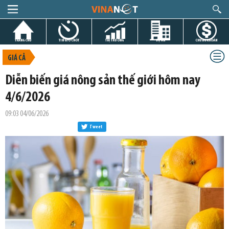
TRANG CHỦ
TIN GIỜ CHÓT
THỊ TRƯỜNG
DỰ ÁN
CHỨNG KHOÁN
GIÁ CẢ
Diễn biến giá nông sản thế giới hôm nay
4/6/2026
09:03 04/06/2026
Tweet