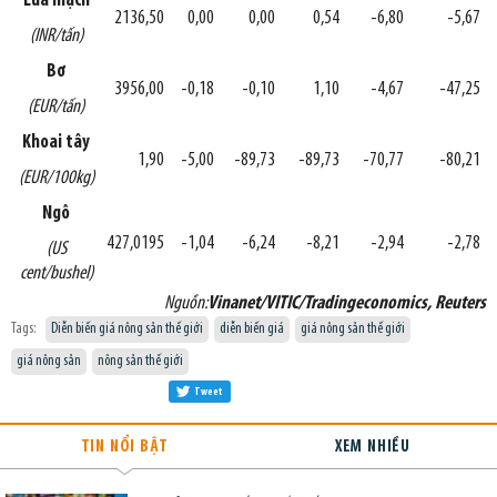
Lúa mạch
2136,50
0,00
0,00
0,54
-6,80
-5,67
(INR/tấn)
Bơ
3956,00
-0,18
-0,10
1,10
-4,67
-47,25
(EUR/tấn)
Khoai tây
1,90
-5,00
-89,73
-89,73
-70,77
-80,21
(EUR/100kg)
Ngô
427,0195
-1,04
-6,24
-8,21
-2,94
-2,78
(US
cent/bushel)
Nguồn:
Vinanet/VITIC/Tradingeconomics, Reuters
Tags:
Diễn biến giá nông sản thế giới
diễn biến giá
giá nông sản thế giới
giá nông sản
nông sản thế giới
Tweet
TIN NỔI BẬT
XEM NHIỀU