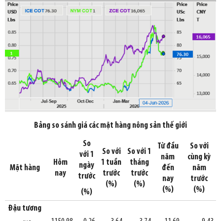
Bảng so sánh giá các mặt hàng nông sản thế giới
So
Từ đầu
So với
So với
So với 1
với 1
năm
cùng kỳ
Hôm
1 tuần
tháng
ngày
Mặt hàng
đến
năm
nay
trước
trước
trước
nay
trước
(%)
(%)
(%)
(%)
(%)
Đậu tương