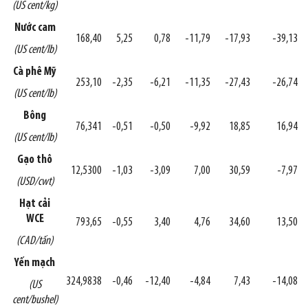
(US cent/kg)
Nước cam
168,40
5,25
0,78
-11,79
-17,93
-39,13
(US cent/lb)
Cà phê Mỹ
253,10
-2,35
-6,21
-11,35
-27,43
-26,74
(US cent/lb)
Bông
76,341
-0,51
-0,50
-9,92
18,85
16,94
(US cent/lb)
Gạo thô
12,5300
-1,03
-3,09
7,00
30,59
-7,97
(USD/cwt)
Hạt cải
WCE
793,65
-0,55
3,40
4,76
34,60
13,50
(CAD/tấn)
Yến mạch
324,9838
-0,46
-12,40
-4,84
7,43
-14,08
(US
cent/bushel)