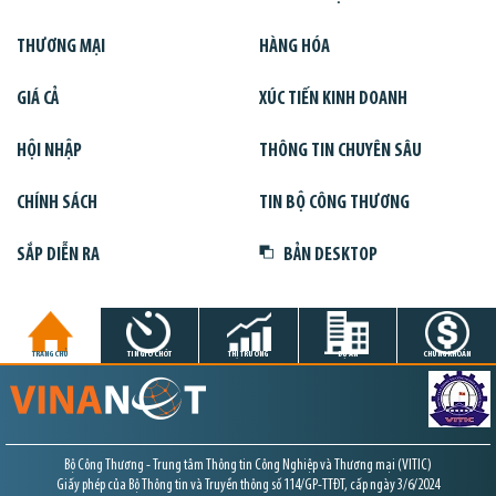
THƯƠNG MẠI
HÀNG HÓA
GIÁ CẢ
XÚC TIẾN KINH DOANH
HỘI NHẬP
THÔNG TIN CHUYÊN SÂU
CHÍNH SÁCH
TIN BỘ CÔNG THƯƠNG
SẮP DIỄN RA
BẢN DESKTOP
TRANG CHỦ
TIN GIỜ CHÓT
THỊ TRƯỜNG
DỰ ÁN
CHỨNG KHOÁN
Bộ Công Thương - Trung tâm Thông tin Công Nghiệp và Thương mại (VITIC)
Giấy phép của Bộ Thông tin và Truyền thông số 114/GP-TTĐT, cấp ngày 3/6/2024