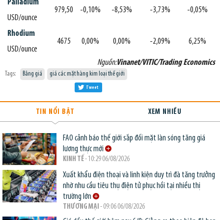
Palladium
979,50
-0,10%
-8,53%
-3,73%
-0,05%
USD/ounce
Rhodium
4675
0,00%
0,00%
-2,09%
6,25%
USD/ounce
Nguồn:
Vinanet/VITIC/Trading Economics
Tags:
Bảng giá
giá các mặt hàng kim loại thế giới
Tweet
TIN NỔI BẬT
XEM NHIỀU
FAO cảnh báo thế giới sắp đối mặt làn sóng tăng giá
lương thực mới
KINH TẾ
- 10:29 06/08/2026
Xuất khẩu điện thoại và linh kiện duy trì đà tăng trưởng
nhờ nhu cầu tiêu thụ điện tử phục hồi tại nhiều thị
trường lớn
THƯƠNG MẠI
- 09:06 06/08/2026