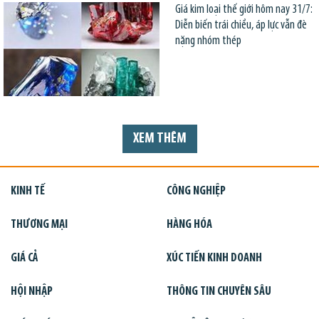
Giá kim loại thế giới hôm nay 31/7:
Diễn biến trái chiều, áp lực vẫn đè
nặng nhóm thép
XEM THÊM
KINH TẾ
CÔNG NGHIỆP
THƯƠNG MẠI
HÀNG HÓA
GIÁ CẢ
XÚC TIẾN KINH DOANH
HỘI NHẬP
THÔNG TIN CHUYÊN SÂU