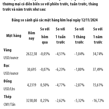
thương mại có diễn biến so với phiên trước, tuần trước, tháng
trước và năm trước như sau:
Bảng so sánh giá các mặt hàng kim loại ngày 12/11/2024
So với
So với
So với
So với
Hôm
Mặt hàng
hôm
1 tuần
1 tháng
1 năm
nay
qua
trước
trước
trước
Vàng
2622,58
-0,05%
-4,51%
-1,04%
34,74%
USD/ounce
Bạc
30,695
-0,07%
-6,23%
-1,80%
37,49%
USD/ounce
Đồng
4,2319
0,50%
-4,77%
-2,87%
15,61%
USD/Lbs
Thép
3238,00
0,25%
-2,62%
-5,32%
-16,72%
CNY/Tấn