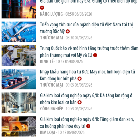
Giá dầu thế giới hôm nay 6/8: Giằng co theo biên độ hẹp
NĂNG LƯỢNG
- 08:58 06/08/2026
Triển vọng tích cực của ngành điện tử Việt Nam tại thị
trường Bắc Mỹ
THƯƠNG MẠI
- 08:30 04/08/2026
Trung Quốc bảo vệ mô hình tăng trưởng trước thềm đàm
phán thương mại với Mỹ và EU
KINH TẾ
- 10:43 05/08/2026
Nhập khẩu hàng hóa từ Đức: Máy móc, linh kiện điện tử
làm động lực bứt phá
THƯƠNG MẠI
- 09:05 05/08/2026
Giá kim loại công nghiệp ngày 6/8: Đà tăng lan rộng ở
nhóm kim loại cơ bản
CÔNG NGHIỆP
- 10:59 06/08/2026
Giá kim loại công nghiệp ngày 6/8: Tăng giảm đan xen,
xu hướng phân hóa duy trì
KIM LOẠI
- 10:47 06/08/2026