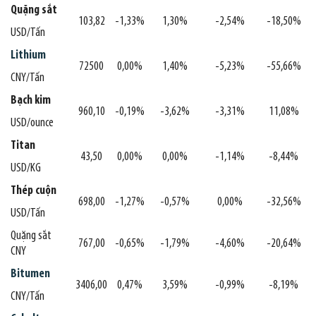
Quặng sắt
103,82
-1,33%
1,30%
-2,54%
-18,50%
USD/Tấn
Lithium
72500
0,00%
1,40%
-5,23%
-55,66%
CNY/Tấn
Bạch kim
960,10
-0,19%
-3,62%
-3,31%
11,08%
USD/ounce
Titan
43,50
0,00%
0,00%
-1,14%
-8,44%
USD/KG
Thép cuộn
698,00
-1,27%
-0,57%
0,00%
-32,56%
USD/Tấn
Quặng sắt
767,00
-0,65%
-1,79%
-4,60%
-20,64%
CNY
Bitumen
3406,00
0,47%
3,59%
-0,99%
-8,19%
CNY/Tấn