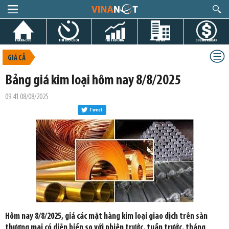
TRANG CHỦ
TIN GIỜ CHÓT
THỊ TRƯỜNG
DỰ ÁN
CHỨNG KHOÁN
GIÁ CẢ
Bảng giá kim loại hôm nay 8/8/2025
09:41 08/08/2025
Tweet
Hôm nay 8/8/2025, giá các mặt hàng kim loại giao dịch trên sàn
thương mại có diễn biến so với phiên trước, tuần trước, tháng