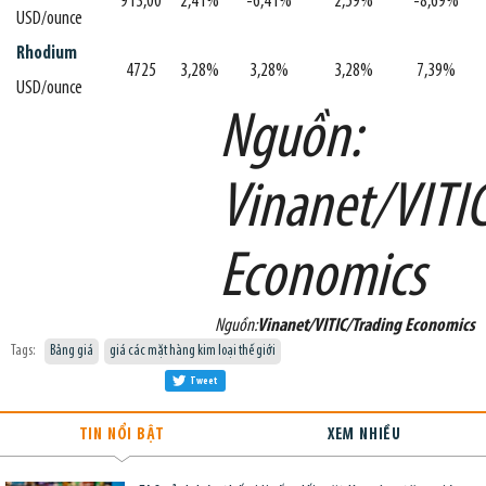
913,00
2,41%
-6,41%
2,59%
-8,69%
USD/ounce
Rhodium
4725
3,28%
3,28%
3,28%
7,39%
USD/ounce
Nguồn:
Vinanet/VITI
Economics
Nguồn:
Vinanet/VITIC/Trading Economics
Tags:
Bảng giá
giá các mặt hàng kim loại thế giới
Tweet
TIN NỔI BẬT
XEM NHIỀU