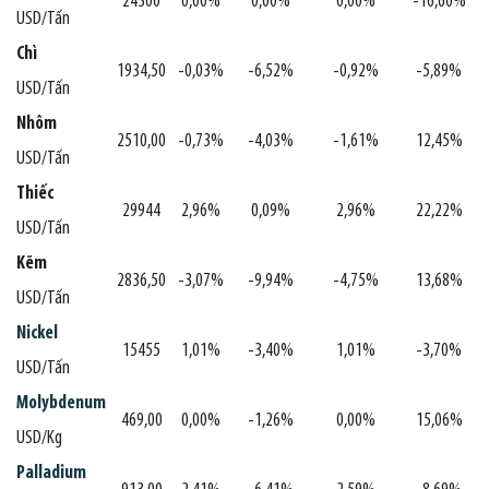
24300
0,00%
0,00%
0,00%
-16,60%
USD/Tấn
Chì
1934,50
-0,03%
-6,52%
-0,92%
-5,89%
USD/Tấn
Nhôm
2510,00
-0,73%
-4,03%
-1,61%
12,45%
USD/Tấn
Thiếc
29944
2,96%
0,09%
2,96%
22,22%
USD/Tấn
Kẽm
2836,50
-3,07%
-9,94%
-4,75%
13,68%
USD/Tấn
Nickel
15455
1,01%
-3,40%
1,01%
-3,70%
USD/Tấn
Molybdenum
469,00
0,00%
-1,26%
0,00%
15,06%
USD/Kg
Palladium