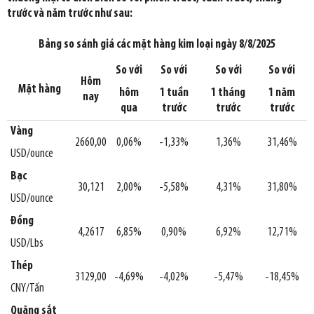
trước và năm trước như sau:
Bảng so sánh giá các mặt hàng kim loại ngày 8/8/2025
So với
So với
So với
So với
Hôm
Mặt hàng
hôm
1 tuần
1 tháng
1 năm
nay
qua
trước
trước
trước
Vàng
2660,00
0,06%
-1,33%
1,36%
31,46%
USD/ounce
Bạc
30,121
2,00%
-5,58%
4,31%
31,80%
USD/ounce
Đồng
4,2617
6,85%
0,90%
6,92%
12,71%
USD/Lbs
Thép
3129,00
-4,69%
-4,02%
-5,47%
-18,45%
CNY/Tấn
Quặng sắt