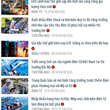
FAO cảnh báo thế giới sắp đối mặt làn sóng tăng giá
lương thực mới
KINH TẾ
- 10:29 06/08/2026
Xuất khẩu điện thoại và linh kiện duy trì đà tăng trưởng
nhờ nhu cầu tiêu thụ điện tử phục hồi tại nhiều thị
trường lớn
THƯƠNG MẠI
- 09:06 06/08/2026
Giá dầu thế giới hôm nay 6/8: Giằng co theo biên độ hẹp
NĂNG LƯỢNG
- 08:58 06/08/2026
Triển vọng tích cực của ngành điện tử Việt Nam tại thị
trường Bắc Mỹ
THƯƠNG MẠI
- 08:30 04/08/2026
Trung Quốc bảo vệ mô hình tăng trưởng trước thềm đàm
phán thương mại với Mỹ và EU
KINH TẾ
- 10:43 05/08/2026
Nhập khẩu hàng hóa từ Đức: Máy móc, linh kiện điện tử
làm động lực bứt phá
THƯƠNG MẠI
- 09:05 05/08/2026