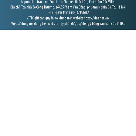
Người chịu trách nhiệm chính: Nguyễn Quốc Lân, Phó Giám đốc VITIC
Địa chỉ: Tòa nhà Bộ Công Thương, số 655 Phạm Văn Đồng, phường Nghĩa Đô, Tp. Hà Nội
ĐT: (04)39341911; (04)37153632
VITIC giữ bản quyền nội dung trên website https://vinanet.vn/
Việc sử dụng nội dung trên website này phải được sự đồng ý bằng văn bản của VITIC.