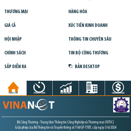
THƯƠNG MẠI
HÀNG HÓA
GIÁ CẢ
XÚC TIẾN KINH DOANH
HỘI NHẬP
THÔNG TIN CHUYÊN SÂU
CHÍNH SÁCH
TIN BỘ CÔNG THƯƠNG
SẮP DIỄN RA
BẢN DESKTOP
TRANG CHỦ
TIN GIỜ CHÓT
THỊ TRƯỜNG
DỰ ÁN
CHỨNG KHOÁN
Bộ Công Thương - Trung tâm Thông tin Công Nghiệp và Thương mại (VITIC)
Giấy phép của Bộ Thông tin và Truyền thông số 114/GP-TTĐT, cấp ngày 3/6/2024