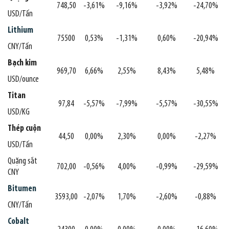
748,50
-3,61%
-9,16%
-3,92%
-24,70%
USD/Tấn
Lithium
75500
0,53%
-1,31%
0,60%
-20,94%
CNY/Tấn
Bạch kim
969,70
6,66%
2,55%
8,43%
5,48%
USD/ounce
Titan
97,84
-5,57%
-7,99%
-5,57%
-30,55%
USD/KG
Thép cuộn
44,50
0,00%
2,30%
0,00%
-2,27%
USD/Tấn
Quặng sắt
702,00
-0,56%
4,00%
-0,99%
-29,59%
CNY
Bitumen
3593,00
-2,07%
1,70%
-2,60%
-0,88%
CNY/Tấn
Cobalt