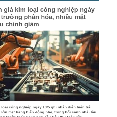
US Cott
n giá kim loại công nghiệp ngày
London
ị trường phân hóa, nhiều mặt
u chỉnh giảm
US Coc
Rough 
Nguồn Fi
 loại công nghiệp ngày 19/5 ghi nhận diễn biến trái
n lớn mặt hàng biến động nhẹ, trong bối cảnh nhà đầu
ọng trước triển vọng nhu cầu tiêu thụ toàn cầu.