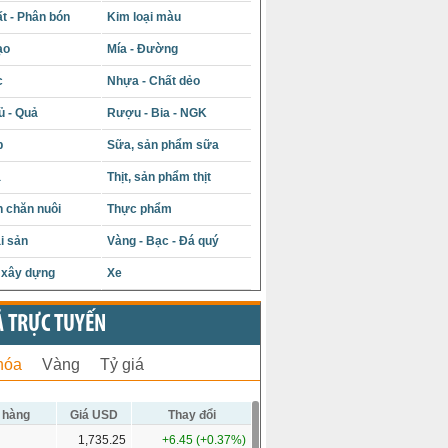
t - Phân bón
Kim loại màu
ạo
Mía - Đường
c
Nhựa - Chất dẻo
ủ - Quả
Rượu - Bia - NGK
p
Sữa, sản phẩm sữa
á
Thịt, sản phẩm thịt
 chăn nuôi
Thực phẩm
i sản
Vàng - Bạc - Đá quý
u xây dựng
Xe
Ả TRỰC TUYẾN
hóa
Vàng
Tỷ giá
 hàng
Giá USD
Thay đổi
1,735.25
+6.45 (+0.37%)