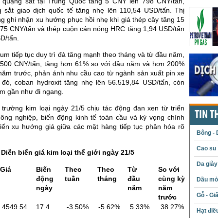
á quặng sắt tại Trung Quốc tăng 5 CNY lên 798 CNY/tấn,
g sắt giao dịch quốc tế tăng nhẹ lên 110,54 USD/tấn. Thị
g ghi nhận xu hướng phục hồi nhẹ khi giá thép cây tăng 15
175 CNY/tấn và thép cuộn cán nóng HRC tăng 1,94 USD/tấn
D/tấn.
hium tiếp tục duy trì đà tăng mạnh theo tháng và từ đầu năm,
1.500 CNY/tấn, tăng hơn 61% so với đầu năm và hơn 200%
 năm trước, phản ánh nhu cầu cao từ ngành sản xuất pin xe
i đó, coban hydroxit tăng nhẹ lên 56.519,84 USD/tấn, còn
ium gần như đi ngang.
 trường kim loại ngày 21/5 chịu tác động đan xen từ triển
TIN T
ông nghiệp, biến động kinh tế toàn cầu và kỳ vọng chính
khiến xu hướng giá giữa các mặt hàng tiếp tục phân hóa rõ
Bông - 
Cao su
Diễn biến giá kim loại thế giới ngày 21/5
Da giày
Giá
Biến
Theo
Theo
Từ
So với
động
tuần
tháng
đầu
cùng kỳ
Dầu mỏ 
ngày
năm
năm
Gỗ - Gi
trước
4549.54
17.4
-3.50%
-5.62%
5.33%
38.27%
Hạt điề