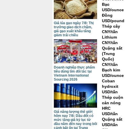
Bạc
USD/ounce
Đồng
USD/pound
Giá lúa gạo ngày 7/8: Thị
Thép cây
trường giao dịch chậm,
giá gạo xuất khẩu tăng
CNY/tấn
giảm trái chiều
Lithium
CNY/tấn
Quặng sắt
(Trung
Quốc)
CNY/tấn
Doanh nghiệp thực phẩm
Bạch kim
tiêu dùng tìm đối tác tại
USD/ounce
Vietnam International
Sourcing 2026
Coban
hydroxit
USD/tấn
Thép cuộn
cán nóng
HRC
Giá năng lượng thế giới
USD/tấn
hôm nay 7/8: Dầu đốt có
Quặng sắt
mức tăng giá kỷ lục từ
đầu năm đến nay trong bối
USD/tấn
cảnh bất ổn tại Trung