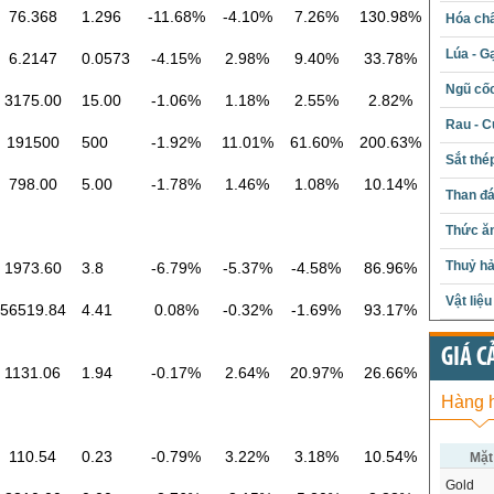
76.368
1.296
-11.68%
-4.10%
7.26%
130.98%
Hóa chấ
Lúa - G
6.2147
0.0573
-4.15%
2.98%
9.40%
33.78%
Ngũ cố
3175.00
15.00
-1.06%
1.18%
2.55%
2.82%
Rau - C
191500
500
-1.92%
11.01%
61.60%
200.63%
Sắt thé
798.00
5.00
-1.78%
1.46%
1.08%
10.14%
Than đ
Thức ăn
Thuỷ hả
1973.60
3.8
-6.79%
-5.37%
-4.58%
86.96%
Vật liệ
56519.84
4.41
0.08%
-0.32%
-1.69%
93.17%
GIÁ C
1131.06
1.94
-0.17%
2.64%
20.97%
26.66%
Hàng 
110.54
0.23
-0.79%
3.22%
3.18%
10.54%
Mặt
Gold