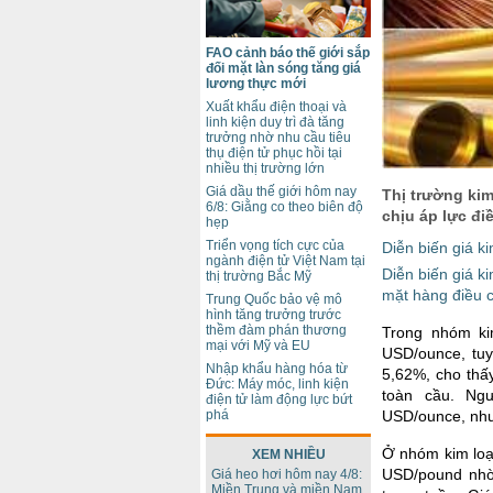
FAO cảnh báo thế giới sắp
đối mặt làn sóng tăng giá
lương thực mới
Xuất khẩu điện thoại và
linh kiện duy trì đà tăng
trưởng nhờ nhu cầu tiêu
thụ điện tử phục hồi tại
nhiều thị trường lớn
Giá dầu thế giới hôm nay
Thị trường kim
6/8: Giằng co theo biên độ
chịu áp lực đi
hẹp
Triển vọng tích cực của
Diễn biến giá ki
ngành điện tử Việt Nam tại
Diễn biến giá k
thị trường Bắc Mỹ
mặt hàng điều 
Trung Quốc bảo vệ mô
hình tăng trưởng trước
thềm đàm phán thương
Trong nhóm ki
mại với Mỹ và EU
USD/ounce, tuy
Nhập khẩu hàng hóa từ
5,62%, cho thấy
Đức: Máy móc, linh kiện
toàn cầu. Ng
điện tử làm động lực bứt
phá
USD/ounce, như
Ở nhóm kim loạ
XEM NHIỀU
USD/pound nhờ 
Giá heo hơi hôm nay 4/8:
Miền Trung và miền Nam