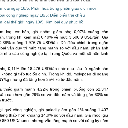
im loại ngày 18/5: Phân hoá trong phiên giao dịch mới
loại công nghiệp ngày 18/5: Diễn biến trái chiều
m loại thế giới ngày 19/5: Kim loại quý phục hồi
im loại cơ bản, giá nhôm giảm nhẹ 0,07% xuống còn
ấn, trong khi kẽm mất 0,49% về mức 3.506,9 USD/tấn. Giá
0,38% xuống 1.976,75 USD/tấn. Dù điều chỉnh trong ngắn
 loại vẫn duy trì mức tăng mạnh so với đầu năm, phản ánh
ồi nhu cầu công nghiệp tại Trung Quốc và một số nền kinh
 nhẹ 0,11% lên 18.476 USD/tấn nhờ nhu cầu từ ngành sản
p không gỉ tiếp tục ổn định. Trong khi đó, molypden đi ngang
Y/kg nhưng đã tăng hơn 35% kể từ đầu năm.
á thiếc giảm mạnh 4,22% trong phiên, xuống còn 52.347
vẫn cao hơn gần 29% so với đầu năm và tăng gần 60% so
 trước.
i quý công nghiệp, giá paladi giảm gần 1% xuống 1.407
ang thấp hơn khoảng 14,9% so với đầu năm. Giá rhodi giữ
9.850 USD/ounce nhưng vẫn tăng mạnh so với cùng kỳ năm