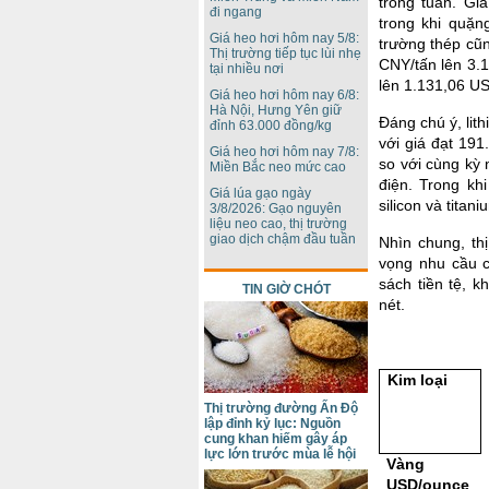
trong tuần. Gi
đi ngang
trong khi quặn
Giá heo hơi hôm nay 5/8:
trường thép cũn
Thị trường tiếp tục lùi nhẹ
CNY/tấn lên 3.
tại nhiều nơi
lên 1.131,06 US
Giá heo hơi hôm nay 6/8:
Hà Nội, Hưng Yên giữ
Đáng chú ý, lit
đỉnh 63.000 đồng/kg
với giá đạt 19
Giá heo hơi hôm nay 7/8:
so với cùng kỳ
Miền Bắc neo mức cao
điện. Trong kh
Giá lúa gạo ngày
silicon và titan
3/8/2026: Gạo nguyên
liệu neo cao, thị trường
giao dịch chậm đầu tuần
Nhìn chung, thị
vọng nhu cầu c
sách tiền tệ, 
TIN GIỜ CHÓT
nét.
Kim loại
Thị trường đường Ấn Độ
lập đỉnh kỷ lục: Nguồn
cung khan hiếm gây áp
lực lớn trước mùa lễ hội
Vàng
USD/ounce