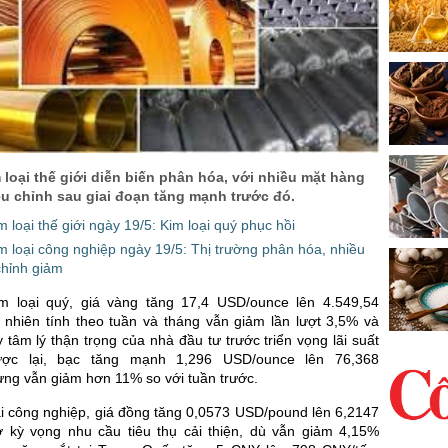
 loại thế giới diễn biến phân hóa, với nhiều mặt hàng
ều chỉnh sau giai đoạn tăng mạnh trước đó.
m loại thế giới ngày 19/5: Kim loại quý phục hồi
im loại công nghiệp ngày 19/5: Thị trường phân hóa, nhiều
chỉnh giảm
m loại quý, giá vàng tăng 17,4 USD/ounce lên 4.549,54
 nhiên tính theo tuần và tháng vẫn giảm lần lượt 3,5% và
 tâm lý thận trọng của nhà đầu tư trước triển vọng lãi suất
ược lại, bạc tăng mạnh 1,296 USD/ounce lên 76,368
ng vẫn giảm hơn 11% so với tuần trước.
i công nghiệp, giá đồng tăng 0,0573 USD/pound lên 6,2147
kỳ vọng nhu cầu tiêu thụ cải thiện, dù vẫn giảm 4,15%