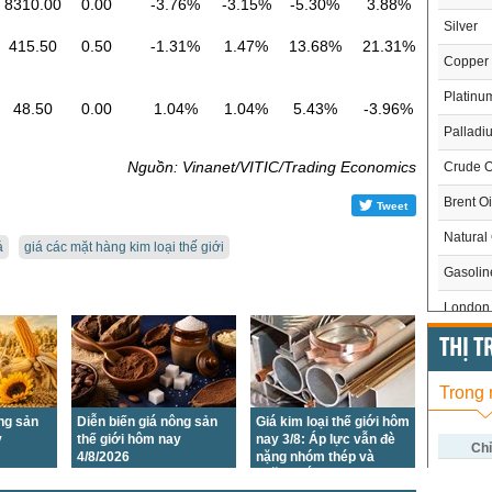
8310.00
0.00
-3.76%
-3.15%
-5.30%
3.88%
Silver
415.50
0.50
-1.31%
1.47%
13.68%
21.31%
Copper
Platinu
48.50
0.00
1.04%
1.04%
5.43%
-3.96%
Palladi
Nguồn: Vinanet/VITIC/Trading Economics
Crude O
Brent Oi
Tweet
Natural
á
giá các mặt hàng kim loại thế giới
Gasoli
London 
US Whe
THỊ 
US Cor
Trong
US Soy
ông sản
Diễn biến giá nông sản
Giá kim loại thế giới hôm
y
thế giới hôm nay
nay 3/8: Áp lực vẫn đè
US Coff
Chỉ
4/8/2026
nặng nhóm thép và
quặng sắt
US Sug