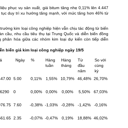
liệu phục vụ sản xuất, giá bitum tăng nhẹ 0,11% lên 4.447
p tục duy trì xu hướng tăng mạnh, với mức tăng hơn 46% từ
 trường kim loại công nghiệp hiện vẫn chịu tác động từ biến
àn cầu, nhu cầu tiêu thụ tại Trung Quốc và diễn biến đồng
phân hóa giữa các nhóm kim loại dự kiến còn tiếp diễn
ễn biến giá kim loại công nghiệp ngày 19/5
á
Ngày
%
Hàng
Hàng
Từ
So với
tuần
tháng
đầu
cùng
năm
kỳ
447.00
5.00
0,11%
1,55%
10,79%
46,48%
26,70%
6290
0
0,00%
0,00%
0,00%
5,50%
67,03%
976.75
7.60
-0,38%
-1,03%
-0,28%
-1,42%
-0,16%
561.65
2.35
-0,07%
-0,47%
0,19%
18,88%
46,02%