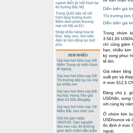
ngành điện tử Việt Nam tại
thị trường Bắc Mỹ
Diễn biến giá k
Trung Quốc bảo vệ mô
Thị trường kim 
hình tăng trưởng trước
thềm đàm phán thương
Diễn biến giá ki
mại với Mỹ và EU
Nhập khẩu hàng hóa từ
Trong nhóm k
Đức: Máy móc, linh kiện
3.561,65 USD/t
điện tử làm động lực bứt
chì cũng giảm 
phá
hạn, nhiều kim
kỳ vọng phục h
XEM NHIỀU
Giá heo hơi hôm nay 4/8:
tế lớn.
Miền Trung và miền Nam
đi ngang
Giá niken tăng
Giá heo hơi hôm nay 5/8:
xuất pin và thé
Thị trường tiếp tục lùi nhẹ
ở mức 612,5 CN
tại nhiều nơi
Giá heo hơi hôm nay 6/8:
Đáng chú ý, gi
Hà Nội, Hưng Yên giữ
USD/tấn, song 
đỉnh 63.000 đồng/kg
với cùng kỳ năm
Giá heo hơi hôm nay 7/8:
Miền Bắc neo mức cao
Ở nhóm kim loạ
Giá lúa gạo ngày
USD/ounce và đ
3/8/2026: Gạo nguyên
ổn định ở mức 
liệu neo cao, thị trường
ngoái.
giao dịch chậm đầu tuần