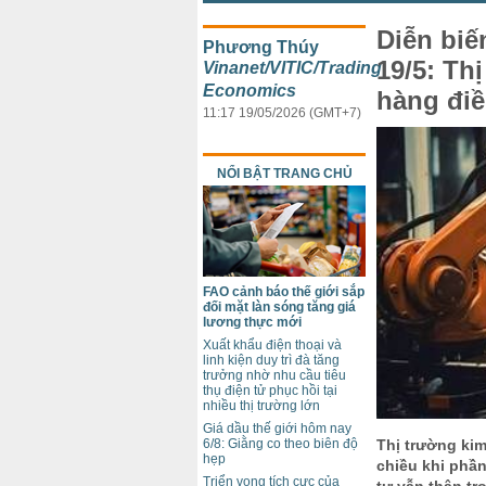
Diễn biế
Phương Thúy
19/5: Th
Vinanet/VITIC/Trading
Economics
hàng điề
11:17 19/05/2026 (GMT+7)
NỔI BẬT TRANG CHỦ
FAO cảnh báo thế giới sắp
đối mặt làn sóng tăng giá
lương thực mới
Xuất khẩu điện thoại và
linh kiện duy trì đà tăng
trưởng nhờ nhu cầu tiêu
thụ điện tử phục hồi tại
nhiều thị trường lớn
Giá dầu thế giới hôm nay
Thị trường kim
6/8: Giằng co theo biên độ
hẹp
chiều khi phầ
Triển vọng tích cực của
tư vẫn thận tr