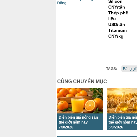
Silicon
Đông
CNY/tấn
Thép phế
liệu
USD/tấn
Titanium
CNY/kg
TAGS:
Bảng gi
CÙNG CHUYÊN MỤC
Diễn biến giá nông sản
Diễn biến giá n
thế giới hôm nay
thế giới hôm na
7/8/2026
5/8/2026