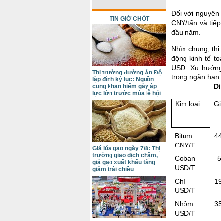
Đối với nguyên 
TIN GIỜ CHÓT
CNY/tấn và tiế
đầu năm.
Nhìn chung, thị
động kinh tế to
USD. Xu hướng 
Thị trường đường Ấn Độ
trong ngắn hạn.
lập đỉnh kỷ lục: Nguồn
Di
cung khan hiếm gây áp
lực lớn trước mùa lễ hội
Kim loại
Gi
Bitum
4
CNY/T
Giá lúa gạo ngày 7/8: Thị
trường giao dịch chậm,
Coban
5
giá gạo xuất khẩu tăng
USD/T
giảm trái chiều
Chì
1
USD/T
Nhôm
3
USD/T