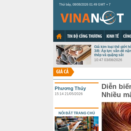
Thứ bảy, 08/08/2026 01:49 GMT + 7
TIN BỘ CÔNG THƯƠNG
KINH TẾ
CÔNG
Giá kim loại thế giới 
3/8: Áp lực vẫn đè n
thép và quặng sắt
10:47 03/08/2026
GIÁ CẢ
Diễn biến
Phương Thúy
Nhiều mặ
15:14 21/05/2026
NỔI BẬT TRANG CHỦ