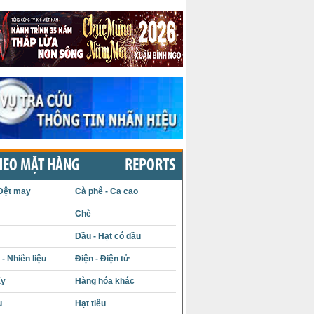
HEO MẶT HÀNG
REPORTS
Dệt may
Cà phê - Ca cao
Chè
Dầu - Hạt có dầu
- Nhiên liệu
Điện - Điện tử
ấy
Hàng hóa khác
u
Hạt tiêu