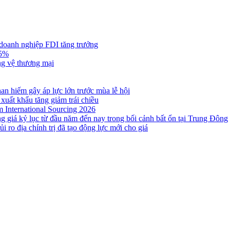
 doanh nghiệp FDI tăng trưởng
,5%
ng vệ thương mại
n hiếm gây áp lực lớn trước mùa lễ hội
 xuất khẩu tăng giảm trái chiều
m International Sourcing 2026
g giá kỷ lục từ đầu năm đến nay trong bối cảnh bất ổn tại Trung Đông
i ro địa chính trị đã tạo động lực mới cho giá