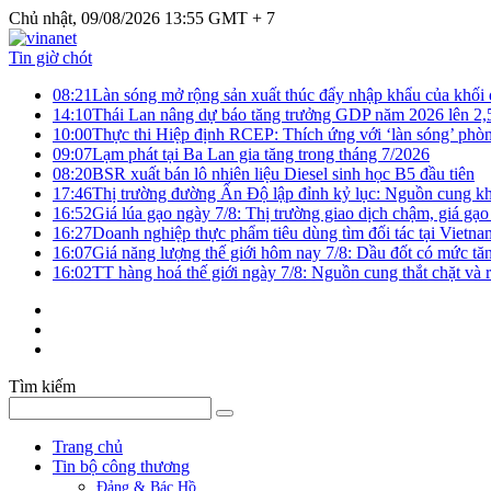
Chủ nhật, 09/08/2026 13:55 GMT + 7
Tin giờ chót
08:21
Làn sóng mở rộng sản xuất thúc đẩy nhập khẩu của khối
14:10
Thái Lan nâng dự báo tăng trưởng GDP năm 2026 lên 2
10:00
Thực thi Hiệp định RCEP: Thích ứng với ‘làn sóng’ phò
09:07
Lạm phát tại Ba Lan gia tăng trong tháng 7/2026
08:20
BSR xuất bán lô nhiên liệu Diesel sinh học B5 đầu tiên
17:46
Thị trường đường Ấn Độ lập đỉnh kỷ lục: Nguồn cung kha
16:52
Giá lúa gạo ngày 7/8: Thị trường giao dịch chậm, giá gạo
16:27
Doanh nghiệp thực phẩm tiêu dùng tìm đối tác tại Vietna
16:07
Giá năng lượng thế giới hôm nay 7/8: Dầu đốt có mức tăn
16:02
TT hàng hoá thế giới ngày 7/8: Nguồn cung thắt chặt và rủ
Tìm kiếm
Trang chủ
Tin bộ công thương
Đảng & Bác Hồ