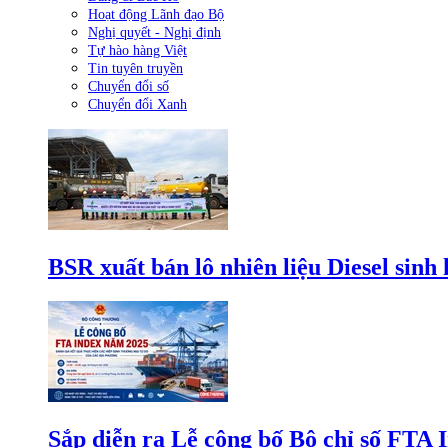
Hoạt động Lãnh đạo Bộ
Nghị quyết - Nghị định
Tự hào hàng Việt
Tin tuyên truyền
Chuyển đổi số
Chuyển đổi Xanh
BSR xuất bán lô nhiên liệu Diesel sinh
Sắp diễn ra Lễ công bố Bộ chỉ số FTA