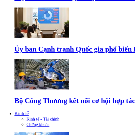
Ủy ban Cạnh tranh Quốc gia phổ biến L
Bộ Công Thương kết nối cơ hội hợp tác
Kinh tế
Kinh tế - Tài chính
Chứng khoán