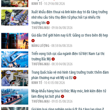
KINH TẾ
- 10:29 06/08/2026
Xuất khẩu điện thoại và linh kiện duy trì đà tăng trưởng
nhờ nhu cầu tiêu thụ điện tử phục hồi tại nhiều thị
trường lớn
THƯƠNG MẠI
- 09:06 06/08/2026
Giá dầu thế giới hôm nay 6/8: Giằng co theo biên độ hẹp
NĂNG LƯỢNG
- 08:58 06/08/2026
Triển vọng tích cực của ngành điện tử Việt Nam tại thị
trường Bắc Mỹ
THƯƠNG MẠI
- 08:30 04/08/2026
Trung Quốc bảo vệ mô hình tăng trưởng trước thềm đàm
phán thương mại với Mỹ và EU
KINH TẾ
- 10:43 05/08/2026
Nhập khẩu hàng hóa từ Đức: Máy móc, linh kiện điện tử
làm động lực bứt phá
THƯƠNG MẠI
- 09:05 05/08/2026
Giá kim loại công nghiệp ngày 6/8: Đà tăng lan rộng ở