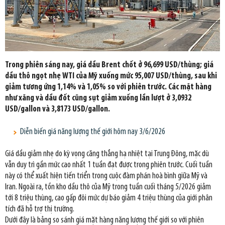
Trong phiên sáng nay, giá dầu Brent chốt ở 96,699 USD/thùng; giá
dầu thô ngọt nhẹ WTI của Mỹ xuống mức 95,007 USD/thùng, sau khi
giảm tương ứng 1,14% và 1,05% so với phiên trước. Các mặt hàng
như xăng và dầu đốt cũng sụt giảm xuống lần lượt ở 3,0932
USD/gallon và 3,8173 USD/gallon.
Diễn biến giá năng lượng thế giới hôm nay 3/6/2026
Giá dầu giảm nhẹ do kỳ vọng căng thẳng hạ nhiệt tại Trung Đông, mặc dù
vẫn duy trì gần mức cao nhất 1 tuần đạt được trong phiên trước. Cuối tuần
này có thể xuất hiện tiến triển trong cuộc đàm phán hoà bình giữa Mỹ và
Iran. Ngoài ra, tồn kho dầu thô của Mỹ trong tuần cuối tháng 5/2026 giảm
tới 8 triệu thùng, cao gấp đôi mức dự báo giảm 4 triệu thùng của giới phân
tích đã hỗ trợ thị trường.
Dưới đây là bảng so sánh giá mặt hàng năng lượng thế giới so với phiên