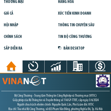
THƯƠNG MẠI
HÀNG HÓA
GIÁ CẢ
XÚC TIẾN KINH DOANH
HỘI NHẬP
THÔNG TIN CHUYÊN SÂU
CHÍNH SÁCH
TIN BỘ CÔNG THƯƠNG
SẮP DIỄN RA
BẢN DESKTOP
TRANG CHỦ
TIN GIỜ CHÓT
THỊ TRƯỜNG
DỰ ÁN
CHỨNG KHOÁN
Bộ Công Thương - Trung tâm Thông tin Công Nghiệp và Thương mại (VITIC)
Giấy phép của Bộ Thông tin và Truyền thông số 114/GP-TTĐT, cấp ngày 3/6/2024
Người chịu trách nhiệm chính: Nguyễn Quốc Lân, Phó Giám đốc VITIC
Địa chỉ: Tòa nhà Bộ Công Thương, số 655 Phạm Văn Đồng, phường Nghĩa Đô, Tp. Hà Nội