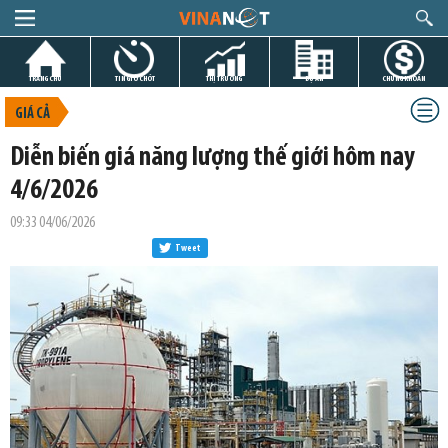
TRANG CHỦ
TIN GIỜ CHÓT
THỊ TRƯỜNG
DỰ ÁN
CHỨNG KHOÁN
GIÁ CẢ
Diễn biến giá năng lượng thế giới hôm nay
4/6/2026
09:33 04/06/2026
Tweet