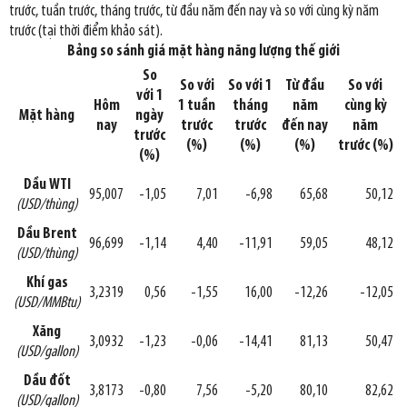
trước, tuần trước, tháng trước, từ đầu năm đến nay và so với cùng kỳ năm
trước (tại thời điểm khảo sát).
Bảng so sánh giá mặt hàng năng lượng thế giới
So
So với
So với 1
Từ đầu
So với
với 1
Hôm
1 tuần
tháng
năm
cùng kỳ
Mặt hàng
ngày
nay
trước
trước
đến nay
năm
trước
(%)
(%)
(%)
trước (%)
(%)
Dầu WTI
95,007
-1,05
7,01
-6,98
65,68
50,12
(USD/thùng)
Dầu Brent
96,699
-1,14
4,40
-11,91
59,05
48,12
(USD/thùng)
Khí gas
3,2319
0,56
-1,55
16,00
-12,26
-12,05
(USD/MMBtu)
Xăng
3,0932
-1,23
-0,06
-14,41
81,13
50,47
(USD/gallon)
Dầu đốt
3,8173
-0,80
7,56
-5,20
80,10
82,62
(USD/gallon)