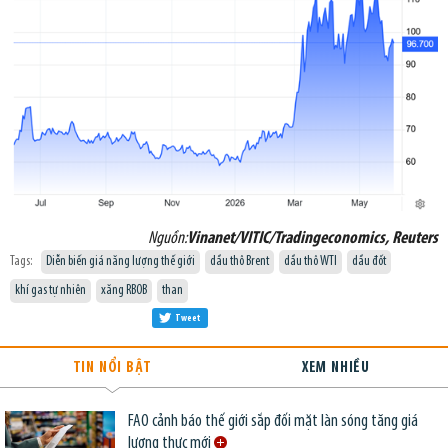
Nguồn:
Vinanet/VITIC/Tradingeconomics, Reuters
Tags:
Diễn biến giá năng lượng thế giới
dầu thô Brent
dầu thô WTI
dầu đốt
khí gas tự nhiên
xăng RBOB
than
Tweet
TIN NỔI BẬT
XEM NHIỀU
FAO cảnh báo thế giới sắp đối mặt làn sóng tăng giá
lương thực mới