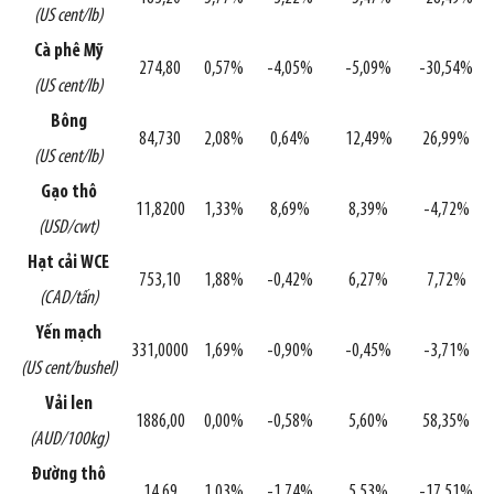
(US cent/lb)
Cà phê Mỹ
274,80
0,57%
-4,05%
-5,09%
-30,54%
(US cent/lb)
Bông
84,730
2,08%
0,64%
12,49%
26,99%
(US cent/lb)
Gạo thô
11,8200
1,33%
8,69%
8,39%
-4,72%
(USD/cwt)
Hạt cải WCE
753,10
1,88%
-0,42%
6,27%
7,72%
(CAD/tấn)
Yến mạch
331,0000
1,69%
-0,90%
-0,45%
-3,71%
(US cent/bushel)
Vải len
1886,00
0,00%
-0,58%
5,60%
58,35%
(AUD/100kg)
Đường thô
14,69
1,03%
-1,74%
5,53%
-17,51%