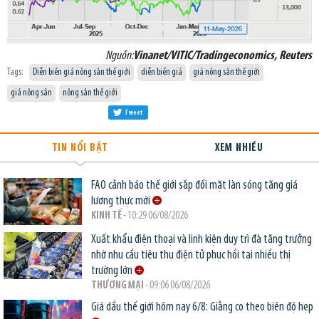
Nguồn:
Vinanet/VITIC/Tradingeconomics, Reuters
Tags:
Diễn biến giá nông sản thế giới
diễn biến giá
giá nông sản thế giới
giá nông sản
nông sản thế giới
Tweet
TIN NỔI BẬT
XEM NHIỀU
FAO cảnh báo thế giới sắp đối mặt làn sóng tăng giá
lương thực mới
KINH TẾ
- 10:29 06/08/2026
Xuất khẩu điện thoại và linh kiện duy trì đà tăng trưởng
nhờ nhu cầu tiêu thụ điện tử phục hồi tại nhiều thị
trường lớn
THƯƠNG MẠI
- 09:06 06/08/2026
Giá dầu thế giới hôm nay 6/8: Giằng co theo biên độ hẹp