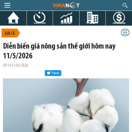
TRANG CHỦ
TIN GIỜ CHÓT
THỊ TRƯỜNG
DỰ ÁN
CHỨNG KHOÁN
GIÁ CẢ
Diễn biến giá nông sản thế giới hôm nay
11/5/2026
09:14 11/05/2026
Tweet