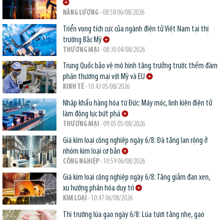
NĂNG LƯỢNG
- 08:58 06/08/2026
Triển vọng tích cực của ngành điện tử Việt Nam tại thị
trường Bắc Mỹ
THƯƠNG MẠI
- 08:30 04/08/2026
Trung Quốc bảo vệ mô hình tăng trưởng trước thềm đàm
phán thương mại với Mỹ và EU
KINH TẾ
- 10:43 05/08/2026
Nhập khẩu hàng hóa từ Đức: Máy móc, linh kiện điện tử
làm động lực bứt phá
THƯƠNG MẠI
- 09:05 05/08/2026
Giá kim loại công nghiệp ngày 6/8: Đà tăng lan rộng ở
nhóm kim loại cơ bản
CÔNG NGHIỆP
- 10:59 06/08/2026
Giá kim loại công nghiệp ngày 6/8: Tăng giảm đan xen,
xu hướng phân hóa duy trì
KIM LOẠI
- 10:47 06/08/2026
Thị trường lúa gạo ngày 6/8: Lúa tươi tăng nhẹ, gạo