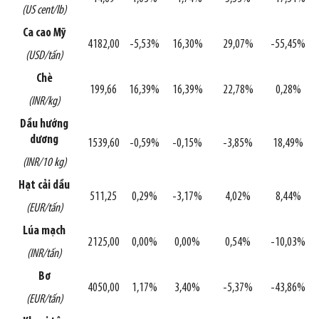
(US cent/lb)
Ca cao Mỹ
4182,00
-5,53%
16,30%
29,07%
-55,45%
(USD/tấn)
Chè
199,66
16,39%
16,39%
22,78%
0,28%
(INR/kg)
Dầu hướng
dương
1539,60
-0,59%
-0,15%
-3,85%
18,49%
(INR/10 kg)
Hạt cải dầu
511,25
0,29%
-3,17%
4,02%
8,44%
(EUR/tấn)
Lúa mạch
2125,00
0,00%
0,00%
0,54%
-10,03%
(INR/tấn)
Bơ
4050,00
1,17%
3,40%
-5,37%
-43,86%
(EUR/tấn)