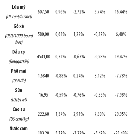
Lúa mỳ
607,50
0,96%
-2,72%
5,74%
16,44%
(US cent/bushel)
Gỗ xẻ
580,00
0,61%
1,22%
-0,17%
6,48%
(USD/1000 board
feet)
Dầu cọ
4541,00
0,31%
-0,63%
-0,98%
19,47%
(Ringgit/tấn)
Phô mai
1,6840
-0,88%
0,24%
3,12%
-7,78%
(USD/lb)
Sữa
16,95
-0,59%
-0,76%
-0,53%
-7,98%
(USD/cwt)
Cao su
222,60
1,37%
2,91%
7,80%
29,95%
(US cent/kg)
Nước cam
183,20
5,77%
-3,22%
-5,47%
-28,49%