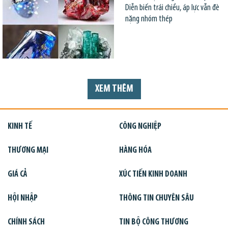
Diễn biến trái chiều, áp lực vẫn đè
nặng nhóm thép
XEM THÊM
KINH TẾ
CÔNG NGHIỆP
THƯƠNG MẠI
HÀNG HÓA
GIÁ CẢ
XÚC TIẾN KINH DOANH
HỘI NHẬP
THÔNG TIN CHUYÊN SÂU
CHÍNH SÁCH
TIN BỘ CÔNG THƯƠNG