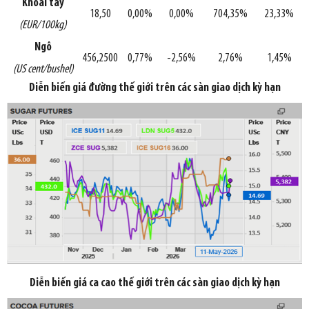
Khoai tây
18,50
0,00%
0,00%
704,35%
23,33%
(EUR/100kg)
Ngô
456,2500
0,77%
-2,56%
2,76%
1,45%
(US cent/bushel)
Diễn biến giá đường thế giới trên các sàn giao dịch kỳ hạn
Diễn biến giá ca cao thế giới trên các sàn giao dịch kỳ hạn