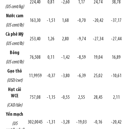
224,40
0,81
-2,60
1,17
24,74
38,78
(US cent/kg)
Nước cam
163,30
-1,51
1,68
-0,70
-20,42
-37,17
(US cent/lb)
Cà phê Mỹ
253,40
1,26
2,80
-9,74
-27,34
-27,44
(US cent/lb)
Bông
76,508
0,11
-1,42
-8,59
19,04
16,89
(US cent/lb)
Gạo thô
11,9959
-0,37
-3,80
-6,39
25,02
-10,61
(USD/cwt)
Hạt cải
WCE
757,08
-1,15
-0,55
2,55
28,45
2,11
(CAD/tấn)
Yến mạch
302,0045
-1,31
-3,28
-19,03
-0,16
-20,42
(US