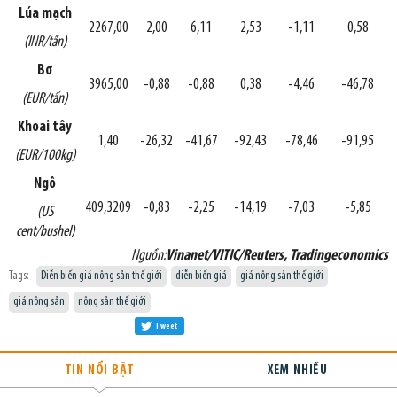
Lúa mạch
2267,00
2,00
6,11
2,53
-1,11
0,58
(INR/tấn)
Bơ
3965,00
-0,88
-0,88
0,38
-4,46
-46,78
(EUR/tấn)
Khoai tây
1,40
-26,32
-41,67
-92,43
-78,46
-91,95
(EUR/100kg)
Ngô
409,3209
-0,83
-2,25
-14,19
-7,03
-5,85
(US
cent/bushel)
Nguồn:
Vinanet/VITIC/Reuters, Tradingeconomics
Tags:
Diễn biến giá nông sản thế giới
diễn biến giá
giá nông sản thế giới
giá nông sản
nông sản thế giới
Tweet
TIN NỔI BẬT
XEM NHIỀU