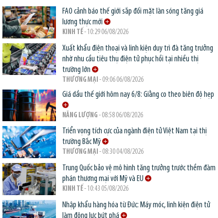
FAO cảnh báo thế giới sắp đối mặt làn sóng tăng giá
lương thực mới
KINH TẾ
- 10:29 06/08/2026
Xuất khẩu điện thoại và linh kiện duy trì đà tăng trưởng
nhờ nhu cầu tiêu thụ điện tử phục hồi tại nhiều thị
trường lớn
THƯƠNG MẠI
- 09:06 06/08/2026
Giá dầu thế giới hôm nay 6/8: Giằng co theo biên độ hẹp
NĂNG LƯỢNG
- 08:58 06/08/2026
Triển vọng tích cực của ngành điện tử Việt Nam tại thị
trường Bắc Mỹ
THƯƠNG MẠI
- 08:30 04/08/2026
Trung Quốc bảo vệ mô hình tăng trưởng trước thềm đàm
phán thương mại với Mỹ và EU
KINH TẾ
- 10:43 05/08/2026
Nhập khẩu hàng hóa từ Đức: Máy móc, linh kiện điện tử
làm động lực bứt phá