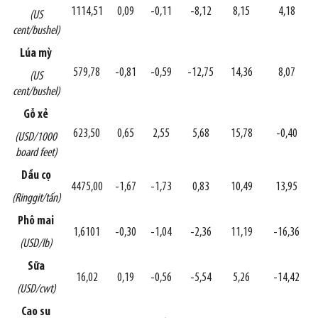
1114,51
0,09
-0,11
-8,12
8,15
4,18
(US
cent/bushel)
Lúa mỳ
579,78
-0,81
-0,59
-12,75
14,36
8,07
(US
cent/bushel)
Gỗ xẻ
623,50
0,65
2,55
5,68
15,78
-0,40
(USD/1000
board feet)
Dầu cọ
4475,00
-1,67
-1,73
0,83
10,49
13,95
(Ringgit/tấn)
Phô mai
1,6101
-0,30
-1,04
-2,36
11,19
-16,36
(USD/lb)
Sữa
16,02
0,19
-0,56
-5,54
5,26
-14,42
(USD/cwt)
Cao su