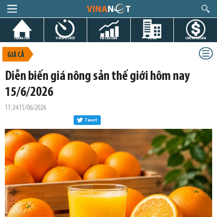
TRANG CHỦ
TIN GIỜ CHÓT
THỊ TRƯỜNG
DỰ ÁN
CHỨNG KHOÁN
GIÁ CẢ
Diễn biến giá nông sản thế giới hôm nay
15/6/2026
11:24 15/06/2026
Tweet