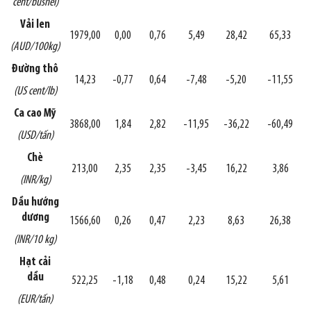
cent/bushel)
Vải len
1979,00
0,00
0,76
5,49
28,42
65,33
(AUD/100kg)
Đường thô
14,23
-0,77
0,64
-7,48
-5,20
-11,55
(US cent/lb)
Ca cao Mỹ
3868,00
1,84
2,82
-11,95
-36,22
-60,49
(USD/tấn)
Chè
213,00
2,35
2,35
-3,45
16,22
3,86
(INR/kg)
Dầu hướng
dương
1566,60
0,26
0,47
2,23
8,63
26,38
(INR/10 kg)
Hạt cải
dầu
522,25
-1,18
0,48
0,24
15,22
5,61
(EUR/tấn)