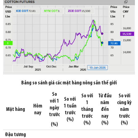
Bảng so sánh giá các mặt hàng nông sản thế giới
So
So với
Từ đầu
So với
So với
với 1
1
năm
cùng kỳ
Hôm
1 tuần
ngày
Mặt hàng
tháng
đến
năm
nay
trước
trước
trước
nay
trước
(%)
(%)
(%)
(%)
(%)
Đậu tương