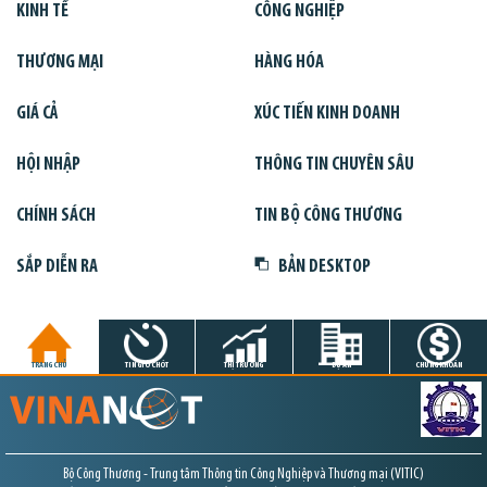
KINH TẾ
CÔNG NGHIỆP
THƯƠNG MẠI
HÀNG HÓA
GIÁ CẢ
XÚC TIẾN KINH DOANH
HỘI NHẬP
THÔNG TIN CHUYÊN SÂU
CHÍNH SÁCH
TIN BỘ CÔNG THƯƠNG
SẮP DIỄN RA
BẢN DESKTOP
TRANG CHỦ
TIN GIỜ CHÓT
THỊ TRƯỜNG
DỰ ÁN
CHỨNG KHOÁN
Bộ Công Thương - Trung tâm Thông tin Công Nghiệp và Thương mại (VITIC)