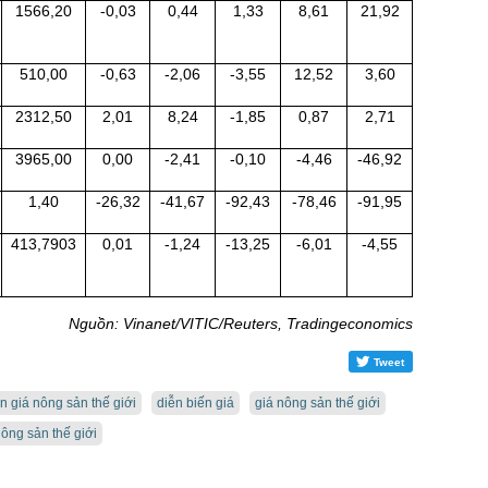
1566,20
-0,03
0,44
1,33
8,61
21,92
510,00
-0,63
-2,06
-3,55
12,52
3,60
2312,50
2,01
8,24
-1,85
0,87
2,71
3965,00
0,00
-2,41
-0,10
-4,46
-46,92
1,40
-26,32
-41,67
-92,43
-78,46
-91,95
413,7903
0,01
-1,24
-13,25
-6,01
-4,55
Nguồn: Vinanet/VITIC/Reuters, Tradingeconomics
Tweet
n giá nông sản thế giới
diễn biến giá
giá nông sản thế giới
ông sản thế giới