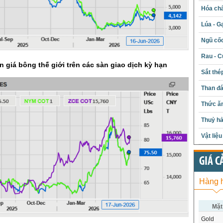
Hóa chấ
Lúa - G
Ngũ cố
Rau - C
n giá bông thế giới trên các sàn giao dịch kỳ hạn
Sắt thé
Than đ
Thức ăn
Thuỷ hả
Vật liệ
GIÁ C
Hàng 
Mặt
Gold