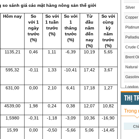
 so sánh giá các mặt hàng nông sản thế giới
Silver
Hôm nay
So
So với
So với
Từ
So với
Copper
với 1
1 tuần
1
đầu
cùng
Platinu
ngày
trước
tháng
năm
kỳ
trước
(%)
trước
đến
năm
Palladi
(%)
(%)
nay
trước
(%)
(%)
Crude O
1135,21
0,46
1,11
-6,39
10,19
5,65
Brent Oi
Natural
595,32
-0,11
1,33
-10,41
17,42
3,67
Gasoli
London 
631,00
0,00
2,10
6,41
17,18
1,27
US Whe
THỊ 
4539,00
1,98
0,24
0,38
12,07
10,82
US Cor
Trong
US Soy
1,5980
-0,31
-1,18
-3,09
10,36
-16,90
US Coff
Chỉ
15,99
0,00
-0,50
-5,66
5,06
-14,45
US Sug