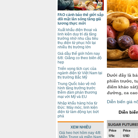
FAO cảnh báo thế giới sắp
đối mặt làn sóng tăng giá
lương thực mới
Xuất khẩu điện thoại và
linh kiện duy trì đà tăng
trưởng nhờ nhu cầu tiêu
thụ điện tử phục hồi tại
nhiều thị trường lớn
Giá dầu thế giới hôm nay
6/8: Giằng co theo biên độ
hẹp
Triển vọng tích cực của
ngành điện tử Việt Nam tại
Dưới đây là bả
thị trường Bắc Mỹ
phiên trước, t
Trung Quốc bảo vệ mô
điểm khảo sát)
hình tăng trưởng trước
thềm đàm phán thương
đường, ca cao,
mại với Mỹ và EU
Diễn biến giá n
Nhập khẩu hàng hóa từ
Đức: Máy móc, linh kiện
điện tử làm động lực bứt
Diễn biến
phá
XEM NHIỀU
Giá heo hơi hôm nay 4/8:
Miền Trung và miền Nam