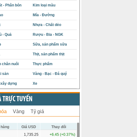
t - Phân bón
Kim loại màu
ạo
Mía - Đường
c
Nhựa - Chất dẻo
ủ - Quả
Rượu - Bia - NGK
p
Sữa, sản phẩm sữa
á
Thịt, sản phẩm thịt
 chăn nuôi
Thực phẩm
i sản
Vàng - Bạc - Đá quý
u xây dựng
Xe
Ả TRỰC TUYẾN
hóa
Vàng
Tỷ giá
 hàng
Giá USD
Thay đổi
1,735.25
+6.45 (+0.37%)