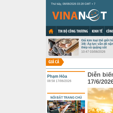
Thứ bảy, 08/08/2026 03:28 GMT + 7
TIN BỘ CÔNG THƯƠNG
KINH TẾ
CÔNG
Giá kim loại thế giới 
3/8: Áp lực vẫn đè n
thép và quặng sắt
10:47 03/08/2026
GIÁ CẢ
Diễn biế
Phạm Hòa
17/6/202
08:58 17/06/2026
NỔI BẬT TRANG CHỦ