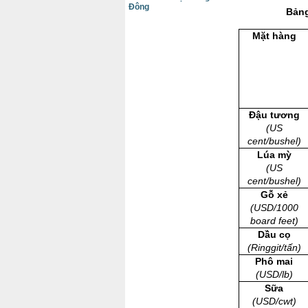
Đông
Bảng
Mặt hàng
Đậu tương
(US
cent/bushel)
Lúa mỳ
(US
cent/bushel)
Gỗ xẻ
(USD/1000
board feet)
Dầu cọ
(Ringgit/tấn)
Phô mai
(USD/lb)
Sữa
(USD/cwt)