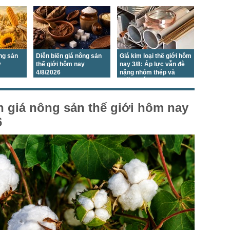
ông sản
Diễn biến giá nông sản
Giá kim loại thế giới hôm
y
thế giới hôm nay
nay 3/8: Áp lực vẫn đè
4/8/2026
nặng nhóm thép và
quặng sắt
n giá nông sản thế giới hôm nay
6