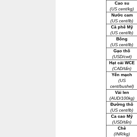
Cao su
(US cent/kg)
Nước cam
(US cent/lb)
Cà phê Mỹ
(US cent/lb)
Bông
(US cent/lb)
Gạo thô
(USD/cwt)
Hạt cải WCE
(CAD/tấn)
Yến mạch
(US
cent/bushel)
Vải len
(AUD/100kg)
Đường thô
(US cent/lb)
Ca cao Mỹ
(USD/tấn)
Chè
(INR/kg)