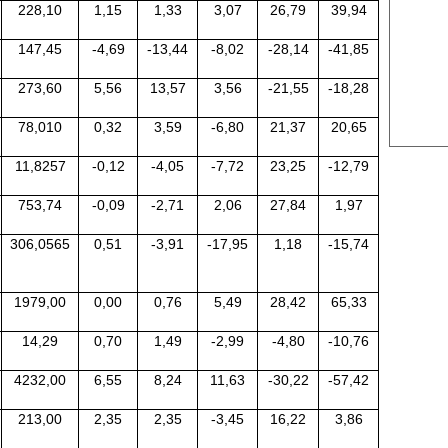
228,10
1,15
1,33
3,07
26,79
39,94
US Cott
147,45
-4,69
-13,44
-8,02
-28,14
-41,85
London
273,60
5,56
13,57
3,56
-21,55
-18,28
US Coc
Rough 
78,010
0,32
3,59
-6,80
21,37
20,65
Nguồn Fi
11,8257
-0,12
-4,05
-7,72
23,25
-12,79
753,74
-0,09
-2,71
2,06
27,84
1,97
306,0565
0,51
-3,91
-17,95
1,18
-15,74
1979,00
0,00
0,76
5,49
28,42
65,33
14,29
0,70
1,49
-2,99
-4,80
-10,76
4232,00
6,55
8,24
11,63
-30,22
-57,42
213,00
2,35
2,35
-3,45
16,22
3,86