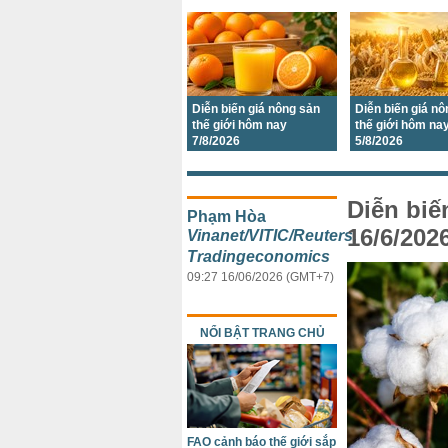
Diễn biến giá nông sản
Diễn biến giá n
thế giới hôm nay
thế giới hôm na
7/8/2026
5/8/2026
Diễn biế
Phạm Hòa
16/6/202
Vinanet/VITIC/Reuters,
Tradingeconomics
09:27 16/06/2026 (GMT+7)
NỔI BẬT TRANG CHỦ
FAO cảnh báo thế giới sắp