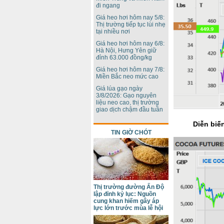
đi ngang
Giá heo hơi hôm nay 5/8:
Thị trường tiếp tục lùi nhẹ
tại nhiều nơi
Giá heo hơi hôm nay 6/8:
Hà Nội, Hưng Yên giữ
đỉnh 63.000 đồng/kg
Giá heo hơi hôm nay 7/8:
Miền Bắc neo mức cao
Giá lúa gạo ngày
3/8/2026: Gạo nguyên
liệu neo cao, thị trường
giao dịch chậm đầu tuần
Diễn biến
TIN GIỜ CHÓT
Thị trường đường Ấn Độ
lập đỉnh kỷ lục: Nguồn
cung khan hiếm gây áp
lực lớn trước mùa lễ hội