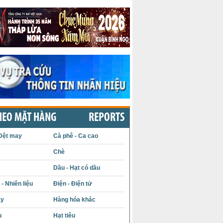
HEO MẶT HÀNG
REPORTS
Dệt may
Cà phê - Ca cao
Chè
Dầu - Hạt có dầu
- Nhiên liệu
Điện - Điện tử
ấy
Hàng hóa khác
u
Hạt tiêu