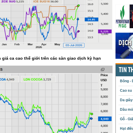
 giá ca cao thế giới trên các sàn giao dịch kỳ hạn
TIN T
Bông - 
Cao su
Da giày
Dầu mỏ 
Gỗ - Gi
Hạt điề