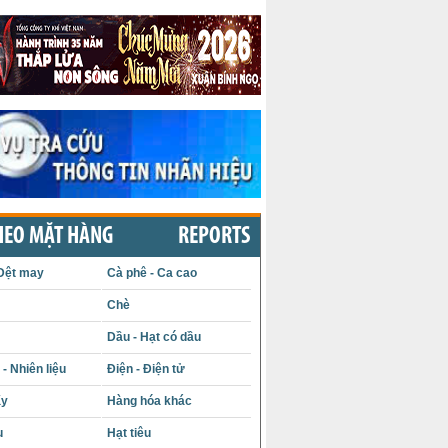
HEO MẶT HÀNG
REPORTS
Dệt may
Cà phê - Ca cao
Chè
Dầu - Hạt có dầu
- Nhiên liệu
Điện - Điện tử
ấy
Hàng hóa khác
u
Hạt tiêu