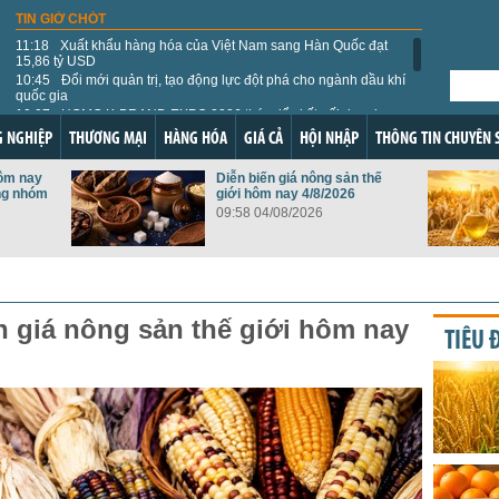
TIN GIỜ CHÓT
11:18
Xuất khẩu hàng hóa của Việt Nam sang Hàn Quốc đạt
15,86 tỷ USD
10:45
Đổi mới quản trị, tạo động lực đột phá cho ngành dầu khí
quốc gia
10:07
HCMC K-BRAND EXPO 2026 thúc đẩy kết nối doanh
nghiệp Việt - Hàn
 NGHIỆP
THƯƠNG MẠI
HÀNG HÓA
GIÁ CẢ
HỘI NHẬP
THÔNG TIN CHUYÊN 
09:46
Việt Nam - Australia: Mở chương hợp tác mới trong quan
hệ song phương
hôm nay
Diễn biến giá nông sản thế
09:36
Ngày 10/8: Giá bạc đồng loạt đảo chiều giảm
ặng nhóm
giới hôm nay 4/8/2026
09:33
Tổng Bí thư, Chủ tịch nước Tô Lâm bắt đầu thăm cấp Nhà
09:58 04/08/2026
nước tới Australia
09:24
Tồn kho khí đốt châu Âu xuống thấp kỷ lục, nguy cơ giá
tăng vọt trong mùa đông
09:17
Giá vàng thế giới hôm nay 10/8: Duy trì ở vùng đỉnh 7 tuần
09:16
Chính sách mới có hiệu lực từ tháng 8/2026
09:12
Giá dầu thế giới hôm nay 10/8: Hồi phục nhẹ
n giá nông sản thế giới hôm nay
TIÊU 