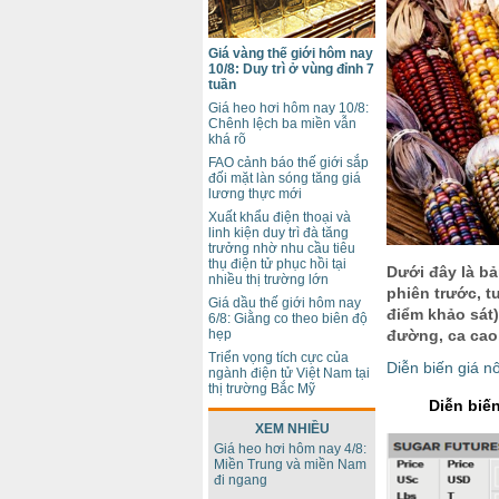
Giá vàng thế giới hôm nay
10/8: Duy trì ở vùng đỉnh 7
tuần
Giá heo hơi hôm nay 10/8:
Chênh lệch ba miền vẫn
khá rõ
FAO cảnh báo thế giới sắp
đối mặt làn sóng tăng giá
lương thực mới
Xuất khẩu điện thoại và
linh kiện duy trì đà tăng
trưởng nhờ nhu cầu tiêu
thụ điện tử phục hồi tại
Dưới đây là bả
nhiều thị trường lớn
phiên trước, t
Giá dầu thế giới hôm nay
điểm khảo sát)
6/8: Giằng co theo biên độ
hẹp
đường, ca cao,
Triển vọng tích cực của
Diễn biến giá n
ngành điện tử Việt Nam tại
thị trường Bắc Mỹ
Diễn biến
XEM NHIỀU
Giá heo hơi hôm nay 4/8:
Miền Trung và miền Nam
đi ngang