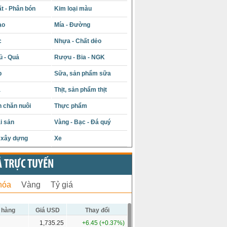
t - Phân bón
Kim loại màu
ạo
Mía - Đường
c
Nhựa - Chất dẻo
ủ - Quả
Rượu - Bia - NGK
p
Sữa, sản phẩm sữa
á
Thịt, sản phẩm thịt
 chăn nuôi
Thực phẩm
i sản
Vàng - Bạc - Đá quý
u xây dựng
Xe
Ả TRỰC TUYẾN
hóa
Vàng
Tỷ giá
 hàng
Giá USD
Thay đổi
1,735.25
+6.45 (+0.37%)