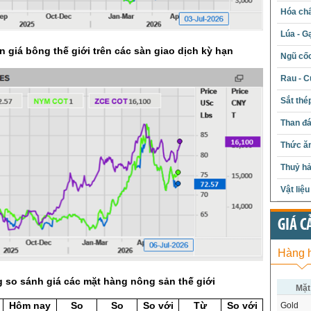
Hóa chấ
Lúa - G
n giá bông thế giới trên các sàn giao dịch kỳ hạn
Ngũ cố
Rau - C
Sắt thé
Than đ
Thức ăn
Thuỷ hả
Vật liệ
GIÁ C
Hàng 
 so sánh giá các mặt hàng nông sản thế giới
Mặt
Hôm nay
So
So
So với
Từ
So với
Gold