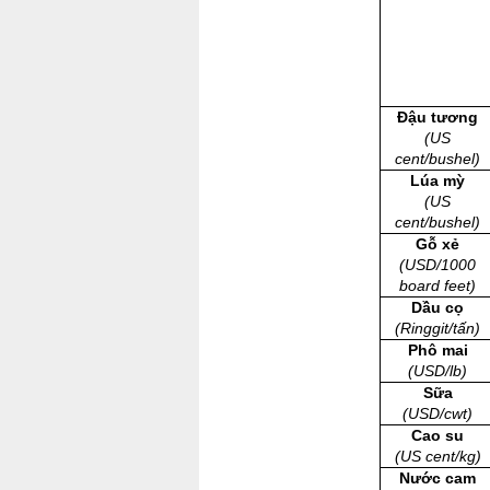
Đậu tương
(US
cent/bushel)
Lúa mỳ
(US
cent/bushel)
Gỗ xẻ
(USD/1000
board feet)
Dầu cọ
(Ringgit/tấn)
Phô mai
(USD/lb)
Sữa
(USD/cwt)
Cao su
(US cent/kg)
Nước cam