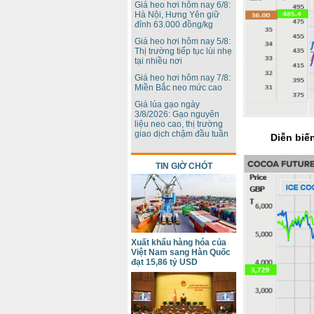
Giá heo hơi hôm nay 6/8:
Hà Nội, Hưng Yên giữ
đỉnh 63.000 đồng/kg
Giá heo hơi hôm nay 5/8:
Thị trường tiếp tục lùi nhẹ
tại nhiều nơi
Giá heo hơi hôm nay 7/8:
Miền Bắc neo mức cao
Giá lúa gạo ngày
3/8/2026: Gạo nguyên
liệu neo cao, thị trường
giao dịch chậm đầu tuần
Diễn biến
TIN GIỜ CHÓT
Xuất khẩu hàng hóa của
Việt Nam sang Hàn Quốc
đạt 15,86 tỷ USD