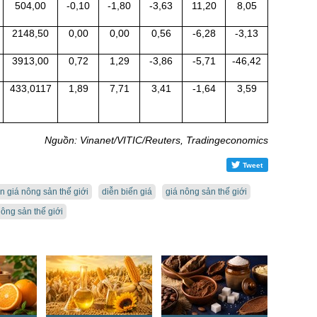
504,00
-0,10
-1,80
-3,63
11,20
8,05
2148,50
0,00
0,00
0,56
-6,28
-3,13
3913,00
0,72
1,29
-3,86
-5,71
-46,42
433,0117
1,89
7,71
3,41
-1,64
3,59
Nguồn: Vinanet/VITIC/Reuters, Tradingeconomics
Tweet
n giá nông sản thế giới
diễn biến giá
giá nông sản thế giới
ông sản thế giới