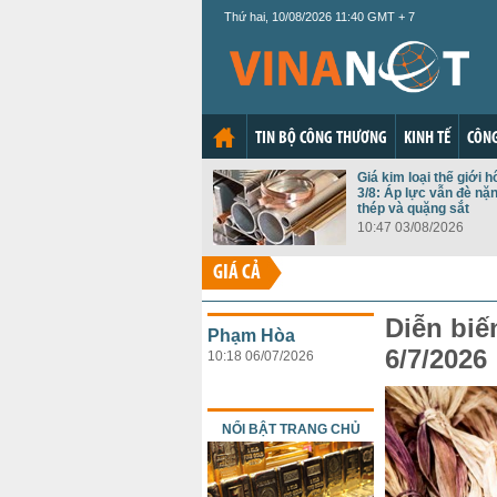
Thứ hai, 10/08/2026 11:40 GMT + 7
TIN BỘ CÔNG THƯƠNG
KINH TẾ
CÔNG
Giá kim loại thế giới 
3/8: Áp lực vẫn đè n
thép và quặng sắt
10:47 03/08/2026
GIÁ CẢ
Diễn biế
Phạm Hòa
6/7/2026
10:18 06/07/2026
NỔI BẬT TRANG CHỦ