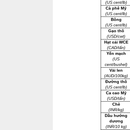
(US cent/lb)
Cà phê Mỹ
(US cent/lb)
Bông
(US cent/lb)
Gạo thô
(USD/cwt)
Hạt cải WCE
(CAD/tấn)
Yến mạch
(US
cent/bushel)
Vải len
(AUD/100kg)
Đường thô
(US cent/lb)
Ca cao Mỹ
(USD/tấn)
Chè
(INR/kg)
Dầu hướng
dương
(INR/10 kg)