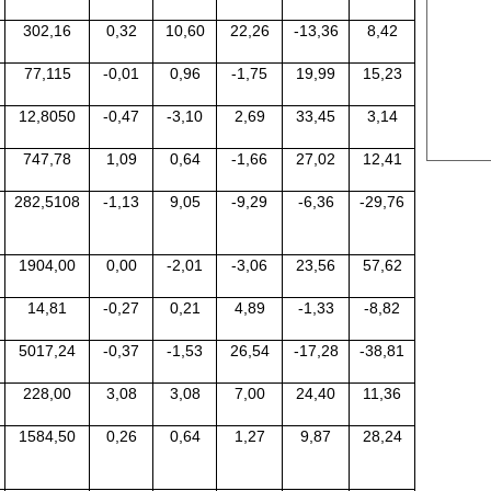
US Cott
302,16
0,32
10,60
22,26
-13,36
8,42
London
77,115
-0,01
0,96
-1,75
19,99
15,23
US Coc
12,8050
-0,47
-3,10
2,69
33,45
3,14
Rough 
747,78
1,09
0,64
-1,66
27,02
12,41
Nguồn Fi
282,5108
-1,13
9,05
-9,29
-6,36
-29,76
1904,00
0,00
-2,01
-3,06
23,56
57,62
14,81
-0,27
0,21
4,89
-1,33
-8,82
5017,24
-0,37
-1,53
26,54
-17,28
-38,81
228,00
3,08
3,08
7,00
24,40
11,36
1584,50
0,26
0,64
1,27
9,87
28,24