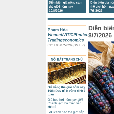
Diễn biến giá nông sản
Diễn biến giá n
thế giới hôm nay
thế giới hôm na
10/8/2026
7/8/2026
Diễn biế
Phạm Hòa
3/7/2026
Vinanet/VITIC/Reuters,
Tradingeconomics
09:11 03/07/2026 (GMT+7)
NỔI BẬT TRANG CHỦ
Giá vàng thế giới hôm nay
10/8: Duy trì ở vùng đỉnh 7
tuần
Giá heo hơi hôm nay 10/8:
Chênh lệch ba miền vẫn
khá rõ
FAO cảnh báo thế giới sắp