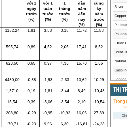
với 1
với 1
1
đầu
cùng
Silver
ngày
tuần
tháng
năm
kỳ
trước
trước
trước
đến
năm
Copper
(%)
(%)
(%)
nay
trước
(%)
(%)
Platinu
1152,24
1,81
3,83
3,18
11,72
11,58
Palladi
Crude O
595,74
0,89
4,52
2,06
17,41
8,52
Brent Oi
Natural
623,50
0,65
0,97
4,35
15,78
1,86
Gasoli
4480,00
-0,58
-1,93
-2,63
10,62
10,29
London 
US Whe
THỊ 
1,5710
0,19
-1,81
-3,44
8,49
-10,48
US Cor
Trong
15,54
0,39
-3,06
-3,54
2,10
-10,54
US Soy
208,80
-0,29
-0,95
-10,92
16,06
27,39
US Coff
Chỉ
170,71
-0,23
9,96
6,30
-16,81
-24,28
US Sug