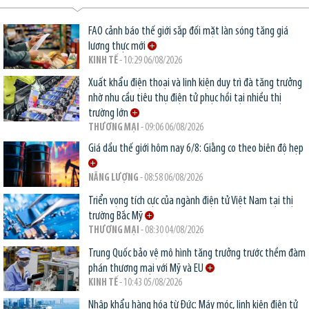
FAO cảnh báo thế giới sắp đối mặt làn sóng tăng giá
lương thực mới
KINH TẾ
- 10:29 06/08/2026
Xuất khẩu điện thoại và linh kiện duy trì đà tăng trưởng
nhờ nhu cầu tiêu thụ điện tử phục hồi tại nhiều thị
trường lớn
THƯƠNG MẠI
- 09:06 06/08/2026
Giá dầu thế giới hôm nay 6/8: Giằng co theo biên độ hẹp
NĂNG LƯỢNG
- 08:58 06/08/2026
Triển vọng tích cực của ngành điện tử Việt Nam tại thị
trường Bắc Mỹ
THƯƠNG MẠI
- 08:30 04/08/2026
Trung Quốc bảo vệ mô hình tăng trưởng trước thềm đàm
phán thương mại với Mỹ và EU
KINH TẾ
- 10:43 05/08/2026
Nhập khẩu hàng hóa từ Đức: Máy móc, linh kiện điện tử