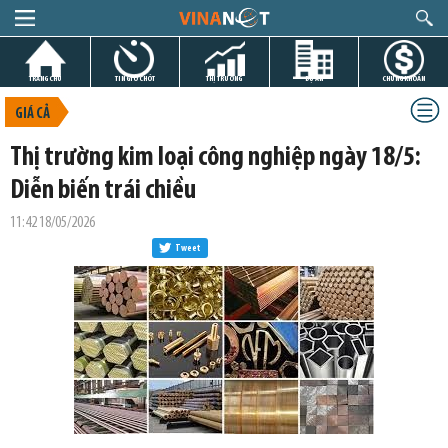
TRANG CHỦ
TIN GIỜ CHÓT
THỊ TRƯỜNG
DỰ ÁN
CHỨNG KHOÁN
GIÁ CẢ
Thị trường kim loại công nghiệp ngày 18/5:
Diễn biến trái chiều
11:42 18/05/2026
Tweet