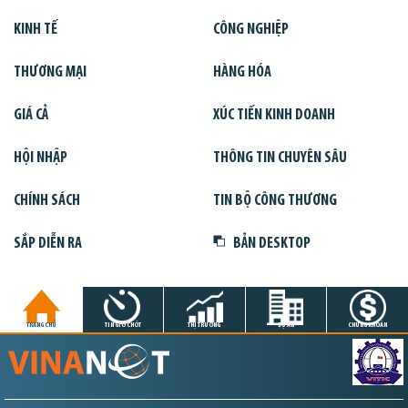
KINH TẾ
CÔNG NGHIỆP
THƯƠNG MẠI
HÀNG HÓA
GIÁ CẢ
XÚC TIẾN KINH DOANH
HỘI NHẬP
THÔNG TIN CHUYÊN SÂU
CHÍNH SÁCH
TIN BỘ CÔNG THƯƠNG
SẮP DIỄN RA
BẢN DESKTOP
TRANG CHỦ
TIN GIỜ CHÓT
THỊ TRƯỜNG
DỰ ÁN
CHỨNG KHOÁN