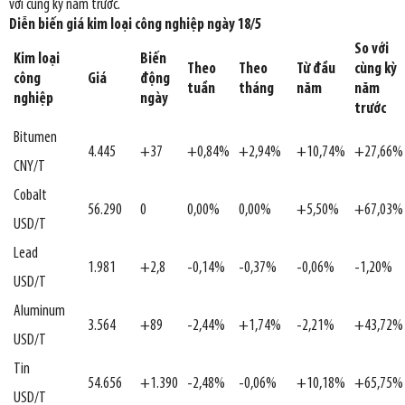
với cùng kỳ năm trước.
Diễn biến giá kim loại công nghiệp ngày 18/5
So với
Kim loại
Biến
Theo
Theo
Từ đầu
cùng kỳ
công
Giá
động
tuần
tháng
năm
năm
nghiệp
ngày
trước
Bitumen
4.445
+37
+0,84%
+2,94%
+10,74%
+27,66%
CNY/T
Cobalt
56.290
0
0,00%
0,00%
+5,50%
+67,03%
USD/T
Lead
1.981
+2,8
-0,14%
-0,37%
-0,06%
-1,20%
USD/T
Aluminum
3.564
+89
-2,44%
+1,74%
-2,21%
+43,72%
USD/T
Tin
54.656
+1.390
-2,48%
-0,06%
+10,18%
+65,75%
USD/T