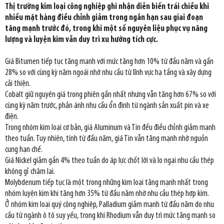
Thị trường kim loại công nghiệp ghi nhận diễn biến trái chiều khi
nhiều mặt hàng điều chỉnh giảm trong ngắn hạn sau giai đoạn
tăng mạnh trước đó, trong khi một số nguyên liệu phục vụ năng
lượng và luyện kim vẫn duy trì xu hướng tích cực.
Giá Bitumen tiếp tục tăng mạnh với mức tăng hơn 10% từ đầu năm và gần
28% so với cùng kỳ năm ngoái nhờ nhu cầu từ lĩnh vực hạ tầng và xây dựng
cải thiện.
Cobalt giữ nguyên giá trong phiên gần nhất nhưng vẫn tăng hơn 67% so với
cùng kỳ năm trước, phản ánh nhu cầu ổn định từ ngành sản xuất pin và xe
điện.
Trong nhóm kim loại cơ bản, giá Aluminum và Tin đều điều chỉnh giảm mạnh
theo tuần. Tuy nhiên, tính từ đầu năm, giá Tin vẫn tăng mạnh nhờ nguồn
cung hạn chế.
Giá Nickel giảm gần 4% theo tuần do áp lực chốt lời và lo ngại nhu cầu thép
không gỉ chậm lại.
Molybdenum tiếp tục là một trong những kim loại tăng mạnh nhất trong
nhóm luyện kim khi tăng hơn 35% từ đầu năm nhờ nhu cầu thép hợp kim.
Ở nhóm kim loại quý công nghiệp, Palladium giảm mạnh từ đầu năm do nhu
cầu từ ngành ô tô suy yếu, trong khi Rhodium vẫn duy trì mức tăng mạnh so