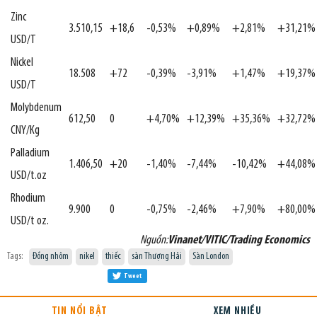
Zinc
3.510,15
+18,6
-0,53%
+0,89%
+2,81%
+31,21%
USD/T
Nickel
18.508
+72
-0,39%
-3,91%
+1,47%
+19,37%
USD/T
Molybdenum
612,50
0
+4,70%
+12,39%
+35,36%
+32,72%
CNY/Kg
Palladium
1.406,50
+20
-1,40%
-7,44%
-10,42%
+44,08%
USD/t.oz
Rhodium
9.900
0
-0,75%
-2,46%
+7,90%
+80,00%
USD/t oz.
Nguồn:
Vinanet/VITIC/Trading Economics
Tags:
Đồng nhôm
nikel
thiếc
sàn Thượng Hải
Sàn London
Tweet
TIN NỔI BẬT
XEM NHIỀU