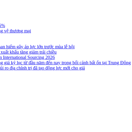
,5%
ng vệ thương mại
n hiếm gây áp lực lớn trước mùa lễ hội
 xuất khẩu tăng giảm trái chiều
m International Sourcing 2026
g giá kỷ lục từ đầu năm đến nay trong bối cảnh bất ổn tại Trung Đông
i ro địa chính trị đã tạo động lực mới cho giá