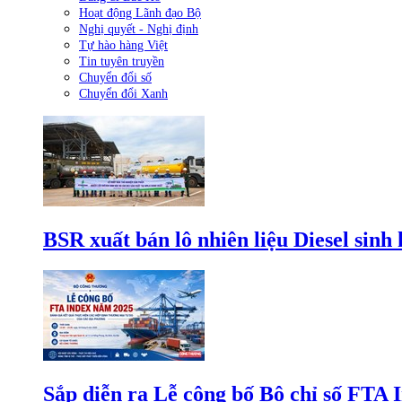
Hoạt động Lãnh đạo Bộ
Nghị quyết - Nghị định
Tự hào hàng Việt
Tin tuyên truyền
Chuyển đổi số
Chuyển đổi Xanh
BSR xuất bán lô nhiên liệu Diesel sinh
Sắp diễn ra Lễ công bố Bộ chỉ số FTA