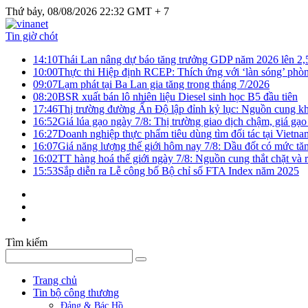
Thứ bảy, 08/08/2026 22:32 GMT + 7
Tin giờ chót
14:10
Thái Lan nâng dự báo tăng trưởng GDP năm 2026 lên 2
10:00
Thực thi Hiệp định RCEP: Thích ứng với ‘làn sóng’ phò
09:07
Lạm phát tại Ba Lan gia tăng trong tháng 7/2026
08:20
BSR xuất bán lô nhiên liệu Diesel sinh học B5 đầu tiên
17:46
Thị trường đường Ấn Độ lập đỉnh kỷ lục: Nguồn cung kha
16:52
Giá lúa gạo ngày 7/8: Thị trường giao dịch chậm, giá gạo
16:27
Doanh nghiệp thực phẩm tiêu dùng tìm đối tác tại Vietna
16:07
Giá năng lượng thế giới hôm nay 7/8: Dầu đốt có mức tăn
16:02
TT hàng hoá thế giới ngày 7/8: Nguồn cung thắt chặt và rủ
15:53
Sắp diễn ra Lễ công bố Bộ chỉ số FTA Index năm 2025
Tìm kiếm
Trang chủ
Tin bộ công thương
Đảng & Bác Hồ