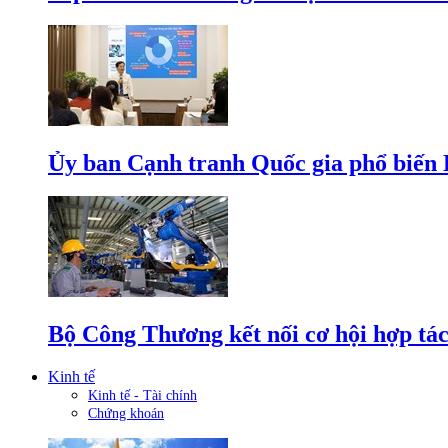
Ủy ban Cạnh tranh Quốc gia phổ biến L
Bộ Công Thương kết nối cơ hội hợp tác
Kinh tế
Kinh tế - Tài chính
Chứng khoán