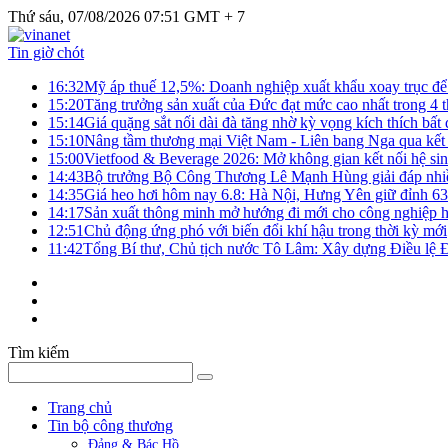
Thứ sáu, 07/08/2026 07:51 GMT + 7
Tin giờ chót
16:32
Mỹ áp thuế 12,5%: Doanh nghiệp xuất khẩu xoay trục để g
15:20
Tăng trưởng sản xuất của Đức đạt mức cao nhất trong 4 
15:14
Giá quặng sắt nối dài đà tăng nhờ kỳ vọng kích thích bấ
15:10
Nâng tầm thương mại Việt Nam - Liên bang Nga qua kết 
15:00
Vietfood & Beverage 2026: Mở không gian kết nối hệ si
14:43
Bộ trưởng Bộ Công Thương Lê Mạnh Hùng giải đáp nhiều 
14:35
Giá heo hơi hôm nay 6.8: Hà Nội, Hưng Yên giữ đỉnh 6
14:17
Sản xuất thông minh mở hướng đi mới cho công nghiệp h
12:51
Chủ động ứng phó với biến đổi khí hậu trong thời kỳ mới
11:42
Tổng Bí thư, Chủ tịch nước Tô Lâm: Xây dựng Điều lệ Đả
Tìm kiếm
Trang chủ
Tin bộ công thương
Đảng & Bác Hồ