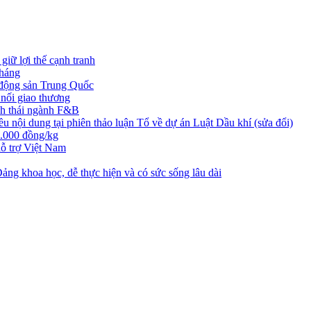
iữ lợi thế cạnh tranh
tháng
t động sản Trung Quốc
nối giao thương
nh thái ngành F&B
nội dung tại phiên thảo luận Tổ về dự án Luật Dầu khí (sửa đổi)
3.000 đồng/kg
ỗ trợ Việt Nam
ng khoa học, dễ thực hiện và có sức sống lâu dài