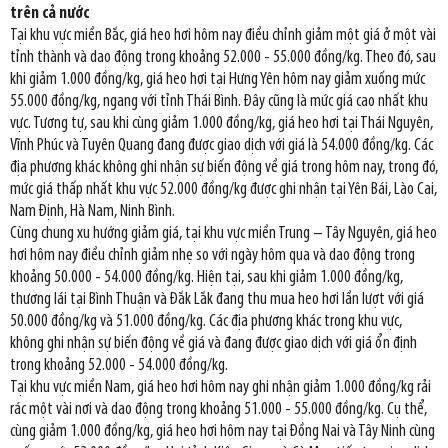
trên cả nước
Tại khu vực miền Bắc, giá heo hơi hôm nay điều chỉnh giảm một giá ở một vài
tỉnh thành và dao động trong khoảng 52.000 - 55.000 đồng/kg. Theo đó, sau
khi giảm 1.000 đồng/kg, giá heo hơi tại Hưng Yên hôm nay giảm xuống mức
55.000 đồng/kg, ngang với tỉnh Thái Bình. Đây cũng là mức giá cao nhất khu
vực. Tương tự, sau khi cùng giảm 1.000 đồng/kg, giá heo hơi tại Thái Nguyên,
Vĩnh Phúc và Tuyên Quang đang được giao dịch với giá là 54.000 đồng/kg. Các
địa phương khác không ghi nhận sự biến động về giá trong hôm nay, trong đó,
mức giá thấp nhất khu vực 52.000 đồng/kg được ghi nhận tại Yên Bái, Lào Cai,
Nam Định, Hà Nam, Ninh Bình.
Cùng chung xu hướng giảm giá, tại khu vực miền Trung – Tây Nguyên, giá heo
hơi hôm nay điều chỉnh giảm nhẹ so với ngày hôm qua và dao động trong
khoảng 50.000 - 54.000 đồng/kg. Hiện tại, sau khi giảm 1.000 đồng/kg,
thương lái tại Bình Thuận và Đắk Lắk đang thu mua heo hơi lần lượt với giá
50.000 đồng/kg và 51.000 đồng/kg. Các địa phương khác trong khu vực,
không ghi nhận sự biến động về giá và đang được giao dịch với giá ổn định
trong khoảng 52.000 - 54.000 đồng/kg.
Tại khu vực miền Nam, giá heo hơi hôm nay ghi nhận giảm 1.000 đồng/kg rải
rác một vài nơi và dao động trong khoảng 51.000 - 55.000 đồng/kg. Cụ thể,
cùng giảm 1.000 đồng/kg, giá heo hơi hôm nay tại Đồng Nai và Tây Ninh cùng