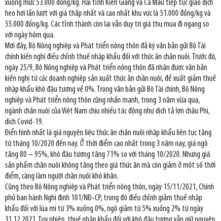
xuống mức 53.000 đồng/kg. Hai tỉnh Kiên Giang và Cà Mau tiếp tục giao dịch
heo hơi lần lượt với giá thấp nhất và cao nhất khu vực là 51.000 đồng/kg và
55.000 đồng/kg. Các tỉnh thành còn lại vẫn duy trì giá thu mua đi ngang so
với ngày hôm qua.
Mới đây, Bộ Nông nghiệp và Phát triển nông thôn đã ký văn bản gửi Bộ Tài
chính kiến nghị điều chỉnh thuế nhập khẩu đối với thức ăn chăn nuôi. Trước đó,
ngày 25/9, Bộ Nông nghiệp và Phát triển nông thôn đã nhận được văn bản
kiến nghị từ các doanh nghiệp sản xuất thức ăn chăn nuôi, đề xuất giảm thuế
nhập khẩu khô đậu tương về 0%. Trong văn bản gửi Bộ Tài chính, Bộ Nông
nghiệp và Phát triển nông thôn cũng nhấn mạnh, trong 3 năm vừa qua,
ngành chăn nuôi của Việt Nam chịu nhiều tác động như dịch tả lợn châu Phi,
dịch Covid-19.
Điển hình nhất là giá nguyên liệu thức ăn chăn nuôi nhập khẩu liên tục tăng
từ tháng 10/2020 đến nay. Ở thời điểm cao nhất trong 3 năm nay, giá ngô
tăng 80 – 95%, khô đậu tương tăng 71% so với tháng 10/2020. Nhưng giá
sản phẩm chăn nuôi không tăng theo giá thức ăn mà còn giảm ở một số thời
điểm, càng làm người chăn nuôi khó khăn.
Cũng theo Bộ Nông nghiệp và Phát triển nông thôn, ngày 15/11/2021, Chính
phủ ban hành Nghị định 101/NĐ-CP, trong đó điều chỉnh giảm thuế nhập
khẩu đối với lúa mì từ 3% xuống 0%, ngô giảm từ 5% xuống 2% từ ngày
31.12.2021. Tuy nhiên, thuế nhập khẩu đối với khô đậu tương vẫn giữ nguyên