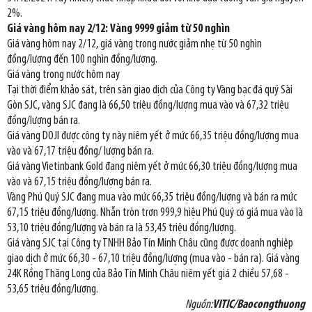
2%.
Giá vàng hôm nay 2/12: Vàng 9999 giảm từ 50 nghìn
Giá vàng hôm nay 2/12, giá vàng trong nước giảm nhẹ từ 50 nghìn
đồng/lượng đến 100 nghìn đồng/lượng.
Giá vàng trong nước hôm nay
Tại thời điểm khảo sát, trên sàn giao dịch của Công ty Vàng bạc đá quý Sài
Gòn SJC, vàng SJC đang là 66,50 triệu đồng/lượng mua vào và 67,32 triệu
đồng/lượng bán ra.
Giá vàng DOJI được công ty này niêm yết ở mức 66,35 triệu đồng/lượng mua
vào và 67,17 triệu đồng/ lượng bán ra.
Giá vàng Vietinbank Gold đang niêm yết ở mức 66,30 triệu đồng/lượng mua
vào và 67,15 triệu đồng/lượng bán ra.
Vàng Phú Quý SJC đang mua vào mức 66,35 triệu đồng/lượng và bán ra mức
67,15 triệu đồng/lượng. Nhẫn tròn trơn 999,9 hiệu Phú Quý có giá mua vào là
53,10 triệu đồng/lượng và bán ra là 53,45 triệu đồng/lượng.
Giá vàng SJC tại Công ty TNHH Bảo Tín Minh Châu cũng được doanh nghiệp
giao dịch ở mức 66,30 - 67,10 triệu đồng/lượng (mua vào - bán ra). Giá vàng
24K Rồng Thăng Long của Bảo Tín Minh Châu niêm yết giá 2 chiều 57,68 -
53,65 triệu đồng/lượng.
Nguồn:
VITIC/Baocongthuong