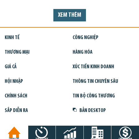
XEM THÊM
KINH TẾ
CÔNG NGHIỆP
THƯƠNG MẠI
HÀNG HÓA
GIÁ CẢ
XÚC TIẾN KINH DOANH
HỘI NHẬP
THÔNG TIN CHUYÊN SÂU
CHÍNH SÁCH
TIN BỘ CÔNG THƯƠNG
SẮP DIỄN RA
BẢN DESKTOP
TRANG CHỦ
TIN GIỜ CHÓT
THỊ TRƯỜNG
DỰ ÁN
CHỨNG KHOÁN