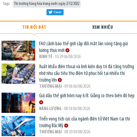
Tags:
Thị trường hàng hóa trong nước ngày 2/12/2022
Tweet
TIN NỔI BẬT
XEM NHIỀU
FAO cảnh báo thế giới sắp đối mặt làn sóng tăng giá
lương thực mới
KINH TẾ
- 10:29 06/08/2026
Xuất khẩu điện thoại và linh kiện duy trì đà tăng trưởng
nhờ nhu cầu tiêu thụ điện tử phục hồi tại nhiều thị
trường lớn
THƯƠNG MẠI
- 09:06 06/08/2026
Giá dầu thế giới hôm nay 6/8: Giằng co theo biên độ hẹp
NĂNG LƯỢNG
- 08:58 06/08/2026
Triển vọng tích cực của ngành điện tử Việt Nam tại thị
trường Bắc Mỹ
THƯƠNG MẠI
- 08:30 04/08/2026