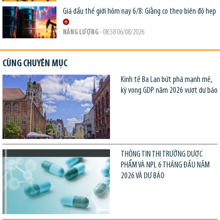
Giá dầu thế giới hôm nay 6/8: Giằng co theo biên độ hẹp
NĂNG LƯỢNG
- 08:58 06/08/2026
CÙNG CHUYÊN MỤC
Kinh tế Ba Lan bứt phá mạnh mẽ,
kỳ vọng GDP năm 2026 vượt dự báo
THÔNG TIN THỊ TRƯỜNG DƯỢC
PHẨM VÀ NPL 6 THÁNG ĐẦU NĂM
2026 VÀ DỰ BÁO