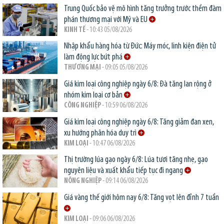
Trung Quốc bảo vệ mô hình tăng trưởng trước thềm đàm
phán thương mại với Mỹ và EU
KINH TẾ
- 10:43 05/08/2026
Nhập khẩu hàng hóa từ Đức: Máy móc, linh kiện điện tử
làm động lực bứt phá
THƯƠNG MẠI
- 09:05 05/08/2026
Giá kim loại công nghiệp ngày 6/8: Đà tăng lan rộng ở
nhóm kim loại cơ bản
CÔNG NGHIỆP
- 10:59 06/08/2026
Giá kim loại công nghiệp ngày 6/8: Tăng giảm đan xen,
xu hướng phân hóa duy trì
KIM LOẠI
- 10:47 06/08/2026
Thị trường lúa gạo ngày 6/8: Lúa tươi tăng nhẹ, gạo
nguyên liệu và xuất khẩu tiếp tục đi ngang
NÔNG NGHIỆP
- 09:14 06/08/2026
Giá vàng thế giới hôm nay 6/8: Tăng vọt lên đỉnh 7 tuần
KIM LOẠI
- 09:06 06/08/2026