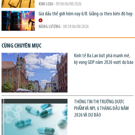
KIM LOẠI
- 09:06 06/08/2026
Giá dầu thế giới hôm nay 6/8: Giằng co theo biên độ hẹp
NĂNG LƯỢNG
- 08:58 06/08/2026
CÙNG CHUYÊN MỤC
Kinh tế Ba Lan bứt phá mạnh mẽ,
kỳ vọng GDP năm 2026 vượt dự báo
THÔNG TIN THỊ TRƯỜNG DƯỢC
PHẨM VÀ NPL 6 THÁNG ĐẦU NĂM
2026 VÀ DỰ BÁO