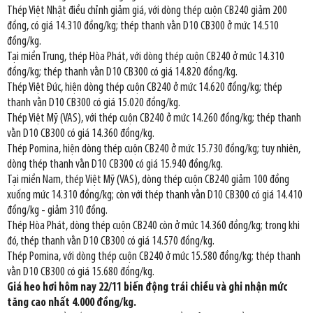
Thép Việt Nhật điều chỉnh giảm giá, với dòng thép cuộn CB240 giảm 200
đồng, có giá 14.310 đồng/kg; thép thanh vằn D10 CB300 ở mức 14.510
đồng/kg.
Tại miền Trung, thép Hòa Phát, với dòng thép cuộn CB240 ở mức 14.310
đồng/kg; thép thanh vằn D10 CB300 có giá 14.820 đồng/kg.
Thép Việt Đức, hiện dòng thép cuộn CB240 ở mức 14.620 đồng/kg; thép
thanh vằn D10 CB300 có giá 15.020 đồng/kg.
Thép Việt Mỹ (VAS), với thép cuộn CB240 ở mức 14.260 đồng/kg; thép thanh
vằn D10 CB300 có giá 14.360 đồng/kg.
Thép Pomina, hiện dòng thép cuộn CB240 ở mức 15.730 đồng/kg; tuy nhiên,
dòng thép thanh vằn D10 CB300 có giá 15.940 đồng/kg.
Tại miền Nam, thép Việt Mỹ (VAS), dòng thép cuộn CB240 giảm 100 đồng
xuống mức 14.310 đồng/kg; còn với thép thanh vằn D10 CB300 có giá 14.410
đồng/kg - giảm 310 đồng.
Thép Hòa Phát, dòng thép cuộn CB240 còn ở mức 14.360 đồng/kg; trong khi
đó, thép thanh vằn D10 CB300 có giá 14.570 đồng/kg.
Thép Pomina, với dòng thép cuộn CB240 ở mức 15.580 đồng/kg; thép thanh
vằn D10 CB300 có giá 15.680 đồng/kg.
Giá heo hơi hôm nay 22/11 biến động trái chiều và ghi nhận mức
tăng cao nhất 4.000 đồng/kg.