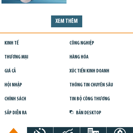
XEM THÊM
KINH TẾ
CÔNG NGHIỆP
THƯƠNG MẠI
HÀNG HÓA
GIÁ CẢ
XÚC TIẾN KINH DOANH
HỘI NHẬP
THÔNG TIN CHUYÊN SÂU
CHÍNH SÁCH
TIN BỘ CÔNG THƯƠNG
SẮP DIỄN RA
BẢN DESKTOP