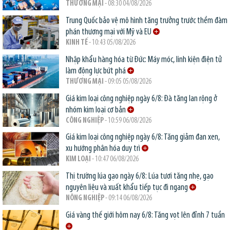
THƯƠNG MẠI
- 08:30 04/08/2026
Trung Quốc bảo vệ mô hình tăng trưởng trước thềm đàm
phán thương mại với Mỹ và EU
KINH TẾ
- 10:43 05/08/2026
Nhập khẩu hàng hóa từ Đức: Máy móc, linh kiện điện tử
làm động lực bứt phá
THƯƠNG MẠI
- 09:05 05/08/2026
Giá kim loại công nghiệp ngày 6/8: Đà tăng lan rộng ở
nhóm kim loại cơ bản
CÔNG NGHIỆP
- 10:59 06/08/2026
Giá kim loại công nghiệp ngày 6/8: Tăng giảm đan xen,
xu hướng phân hóa duy trì
KIM LOẠI
- 10:47 06/08/2026
Thị trường lúa gạo ngày 6/8: Lúa tươi tăng nhẹ, gạo
nguyên liệu và xuất khẩu tiếp tục đi ngang
NÔNG NGHIỆP
- 09:14 06/08/2026
Giá vàng thế giới hôm nay 6/8: Tăng vọt lên đỉnh 7 tuần