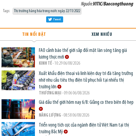
Nguồn:
VITIC/Baocongthuong
Tags:
Thị trường hàng hóa trong nước ngày 22/11/2022
Tweet
TIN NỔI BẬT
XEM NHIỀU
FAO cảnh báo thế giới sắp đối mặt làn sóng tăng giá
lương thực mới
KINH TẾ
- 10:29 06/08/2026
Xuất khẩu điện thoại và linh kiện duy trì đà tăng trưởng
nhờ nhu cầu tiêu thụ điện tử phục hồi tại nhiều thị
trường lớn
THƯƠNG MẠI
- 09:06 06/08/2026
Giá dầu thế giới hôm nay 6/8: Giằng co theo biên độ hẹp
NĂNG LƯỢNG
- 08:58 06/08/2026
Triển vọng tích cực của ngành điện tử Việt Nam tại thị
trường Bắc Mỹ