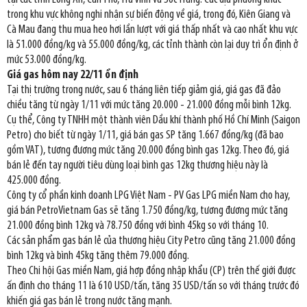
trong khu vực không nghi nhận sự biến động về giá, trong đó, Kiên Giang và
Cà Mau đang thu mua heo hơi lần lượt với giá thấp nhất và cao nhất khu vực
là 51.000 đồng/kg và 55.000 đồng/kg, các tỉnh thành còn lại duy trì ổn định ở
mức 53.000 đồng/kg.
Giá gas hôm nay 22/11 ổn định
Tại thị trường trong nước, sau 6 tháng liên tiếp giảm giá, giá gas đã đảo
chiều tăng từ ngày 1/11 với mức tăng 20.000 - 21.000 đồng mỗi bình 12kg.
Cụ thể, Công ty TNHH một thành viên Dầu khí thành phố Hồ Chí Minh (Saigon
Petro) cho biết từ ngày 1/11, giá bán gas SP tăng 1.667 đồng/kg (đã bao
gồm VAT), tương đương mức tăng 20.000 đồng bình gas 12kg. Theo đó, giá
bán lẻ đến tay người tiêu dùng loại bình gas 12kg thương hiệu này là
425.000 đồng.
Công ty cổ phần kinh doanh LPG Việt Nam - PV Gas LPG miền Nam cho hay,
giá bán PetroVietnam Gas sẽ tăng 1.750 đồng/kg, tương đương mức tăng
21.000 đồng bình 12kg và 78.750 đồng với bình 45kg so với tháng 10.
Các sản phẩm gas bán lẻ của thương hiệu City Petro cũng tăng 21.000 đồng
bình 12kg và bình 45kg tăng thêm 79.000 đồng.
Theo Chi hội Gas miền Nam, giá hợp đồng nhập khẩu (CP) trên thế giới được
ấn định cho tháng 11 là 610 USD/tấn, tăng 35 USD/tấn so với tháng trước đó
khiến giá gas bán lẻ trong nước tăng mạnh.