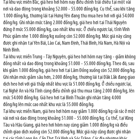
Tại khu vực miền Bắc, giá heo hơi hôm nay điều chỉnh trái chiều tại một vài
nơi và dao động trong khoảng 52.000 - 55.000 đồng/kg. Cụ thể, sau khi tăng
1.000 đồng/kg, thương lái tại Hưng Yên đang thu mua heo hơi với giá 54.000
đồng/kg. Ghi nhận mức tăng 2.000 đồng/kg, giá heo hơi tại Thái Nguyên
đứng ở mức 55.000 đồng/kg, cao nhất khu vực. Ở chiều ngược lại, tỉnh Vĩnh
Phúc giảm nhẹ 1.000 đồng/kg xuống còn 52.000 đồng/kg. Mức giá này cũng
được ghi nhận tại Yên Bái, Lào Cai, Nam Định, Thái Bình, Hà Nam, Hà Nội và
Ninh Bình.
Tại khu vực miền Trung - Tây Nguyên, giá heo hơi hôm nay tăng - giảm không
đồng nhất và dao động trong khoảng 51.000 - 55.000 đồng/kg. Theo đó, sau
khi giảm 1.000 đồng/kg, giá heo hơi tại Lâm Đồng xuống còn 52.000 đồng/kg.
Ghi nhận mức giảm sâu hơn, 2.000 đồng/kg, thương lái tại Đắk Lắk đang giao
dịch heo hơi với giá thấp nhất khu vực là 51.000 đồng/kg. Ở chiều ngược lại,
tại Nghệ An và Hà Tĩnh cùng điều chỉnh giá thu mua tăng 2.000 đồng/kg, lên
mức 54.000 đồng/kg. Giá heo hơi tại Bình Thuận ghi nhận tăng 4.000
đồng/kg lên mức cao nhất khu vực là 55.000 đồng/kg.
Tại khu vực miền Nam, giá heo hơi hôm nay giảm 1.000 đồng/kg rải rác ở một
vài nơi và dao động trong khoảng 51.000 - 55.000 đồng/kg. Cụ thể, tại Vũng
Tàu và Hậu Giang, giá heo hơi hôm nay cùng giảm 1.000 đồng/kg và điều
chỉnh giao dịch xuống còn 52.000 đồng/kg. Mức giá này cũng được ghi nhận
tại các tỉnh Long An, Cần Thơ, Trà Vinh và Sóc Trăng. Các địa phương khác