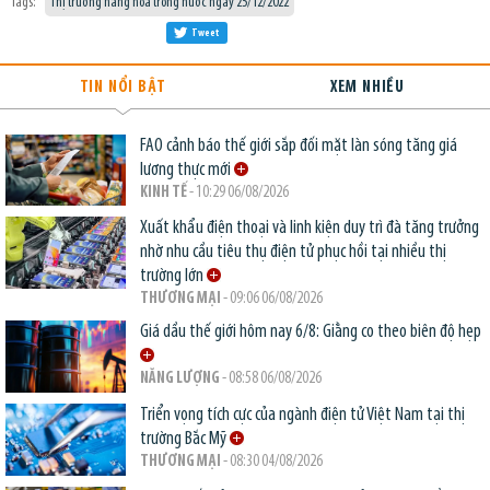
Tags:
Thị trường hàng hóa trong nước ngày 25/12/2022
Tweet
TIN NỔI BẬT
XEM NHIỀU
FAO cảnh báo thế giới sắp đối mặt làn sóng tăng giá
lương thực mới
KINH TẾ
- 10:29 06/08/2026
Xuất khẩu điện thoại và linh kiện duy trì đà tăng trưởng
nhờ nhu cầu tiêu thụ điện tử phục hồi tại nhiều thị
trường lớn
THƯƠNG MẠI
- 09:06 06/08/2026
Giá dầu thế giới hôm nay 6/8: Giằng co theo biên độ hẹp
NĂNG LƯỢNG
- 08:58 06/08/2026
Triển vọng tích cực của ngành điện tử Việt Nam tại thị
trường Bắc Mỹ
THƯƠNG MẠI
- 08:30 04/08/2026