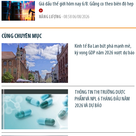
Giá dầu thế giới hôm nay 6/8: Giằng co theo biên độ hẹp
NĂNG LƯỢNG
- 08:58 06/08/2026
CÙNG CHUYÊN MỤC
Kinh tế Ba Lan bứt phá mạnh mẽ,
kỳ vọng GDP năm 2026 vượt dự báo
THÔNG TIN THỊ TRƯỜNG DƯỢC
PHẨM VÀ NPL 6 THÁNG ĐẦU NĂM
2026 VÀ DỰ BÁO