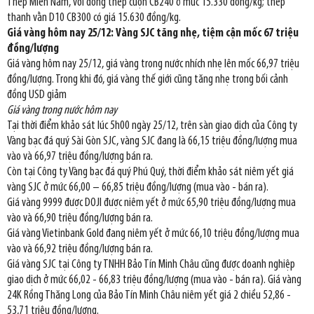
Thép Miền Nam, với dòng thép cuộn CB240 ở mức 15.330 đồng/kg; thép
thanh vằn D10 CB300 có giá 15.630 đồng/kg.
Giá vàng hôm nay 25/12: Vàng SJC tăng nhẹ, tiệm cận mốc 67 triệu
đồng/lượng
Giá vàng hôm nay 25/12, giá vàng trong nước nhích nhẹ lên mốc 66,97 triệu
đồng/lượng. Trong khi đó, giá vàng thế giới cũng tăng nhẹ trong bối cảnh
đồng USD giảm
Giá vàng trong nước hôm nay
Tại thời điểm khảo sát lúc 5h00 ngày 25/12, trên sàn giao dịch của Công ty
Vàng bạc đá quý Sài Gòn SJC, vàng SJC đang là 66,15 triệu đồng/lượng mua
vào và 66,97 triệu đồng/lượng bán ra.
Còn tại Công ty Vàng bạc đá quý Phú Quý, thời điểm khảo sát niêm yết giá
vàng SJC ở mức 66,00 – 66,85 triệu đồng/lượng (mua vào - bán ra).
Giá vàng 9999 được DOJI được niêm yết ở mức 65,90 triệu đồng/lượng mua
vào và 66,90 triệu đồng/lượng bán ra.
Giá vàng Vietinbank Gold đang niêm yết ở mức 66,10 triệu đồng/lượng mua
vào và 66,92 triệu đồng/lượng bán ra.
Giá vàng SJC tại Công ty TNHH Bảo Tín Minh Châu cũng được doanh nghiệp
giao dịch ở mức 66,02 - 66,83 triệu đồng/lượng (mua vào - bán ra). Giá vàng
24K Rồng Thăng Long của Bảo Tín Minh Châu niêm yết giá 2 chiều 52,86 -
53,71 triệu đồng/lượng.