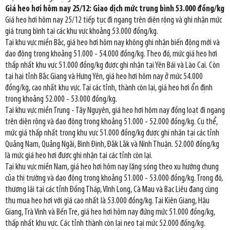
Giá heo hơi hôm nay 25/12: Giao dịch mức trung bình 53.000 đồng/kg
Giá heo hơi hôm nay 25/12 tiếp tục đi ngang trên diện rộng và ghi nhận mức
giá trung bình tại các khu vực khoảng 53.000 đồng/kg.
Tại khu vực miền Bắc, giá heo hơi hôm nay không ghi nhận biến động mới và
dao động trong khoảng 51.000 - 54.000 đồng/kg. Theo đó, mức giá heo hơi
thấp nhất khu vực 51.000 đồng/kg được ghi nhận tại Yên Bái và Lào Cai. Còn
tại hai tỉnh Bắc Giang và Hưng Yên, giá heo hơi hôm nay ở mức 54.000
đồng/kg, cao nhất khu vực. Tại các tỉnh, thành còn lại, giá heo hơi ổn định
trong khoảng 52.000 - 53.000 đồng/kg.
Tại khu vực miền Trung - Tây Nguyên, giá heo hơi hôm nay đồng loạt đi ngang
trên diện rộng và dao động trong khoảng 51.000 - 52.000 đồng/kg. Cụ thể,
mức giá thấp nhất trong khu vực 51.000 đồng/kg được ghi nhận tại các tỉnh
Quảng Nam, Quảng Ngãi, Bình Định, Đắk Lắk và Ninh Thuận. 52.000 đồng/kg
là mức giá heo hơi được ghi nhận tại các tỉnh còn lại.
Tại khu vực miền Nam, giá heo hơi hôm nay lặng sóng theo xu hướng chung
của thị trường và dao động trong khoảng 51.000 - 53.000 đồng/kg. Trong đó,
thương lái tại các tỉnh Đồng Tháp, Vĩnh Long, Cà Mau và Bạc Liêu đang cùng
thu mua heo hơi với giá cao nhất là 53.000 đồng/kg. Tại Kiên Giang, Hậu
Giang, Trà Vinh và Bến Tre, giá heo hơi hôm nay đứng mức 51.000 đồng/kg,
thấp nhất khu vực. Các tỉnh thành còn lại neo tại mức 52.000 đồng/kg.