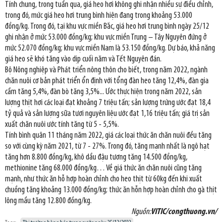
Tính chung, trong tuần qua, giá heo hơi không ghi nhận nhiều sự điều chỉnh,
trong đó, mức giá heo hơi trung bình hiện đang trong khoảng 53.000
đồng/kg. Trong đó, tại khu vực miền Bắc, giá heo hơi trung bình ngày 25/12
ghi nhận ở mức 53.000 đồng/kg; khu vực miền Trung – Tây Nguyên đứng ở
mức 52.070 đồng/kg; khu vực miền Nam là 53.150 đồng/kg. Dự báo, khả năng
giá heo sẽ khó tăng vào dịp cuối năm và Tết Nguyên đán.
Bộ Nông nghiệp và Phát triển nông thôn cho biết, trong năm 2022, ngành
chăn nuôi cơ bản phát triển ổn định với tổng đàn heo tăng 12,4%, đàn gia
cầm tăng 5,4%, đàn bò tăng 3,5%... Ước thực hiện trong năm 2022, sản
lượng thịt hơi các loại đạt khoảng 7 triệu tấn; sản lượng trứng ước đạt 18,4
tỷ quả và sản lượng sữa tươi nguyên liệu ước đạt 1,16 triệu tấn; giá trị sản
xuất chăn nuôi ước tính tăng từ 5 - 5,5%.
Tính bình quân 11 tháng năm 2022, giá các loại thức ăn chăn nuôi đều tăng
so với cùng kỳ năm 2021, từ 7 - 27%. Trong đó, tăng mạnh nhất là ngô hạt
tăng hơn 8.800 đồng/kg, khô dầu đậu tương tăng 14.500 đồng/kg,
methionine tăng 68.000 đồng/kg… Về giá thức ăn chăn nuôi cũng tăng
mạnh, như thức ăn hỗ hợp hoàn chỉnh cho heo thịt từ 60kg đến khi xuất
chuồng tăng khoảng 13.000 đồng/kg; thức ăn hỗn hợp hoàn chỉnh cho gà thịt
lông mầu tăng 12.800 đồng/kg.
Nguồn:
VITIC/congthuong.vn/