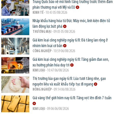
Trung Quốc bảo vệ mô hình tăng trưởng trước thềm đàm
phán thương mại với Mỹ và EU
KINH TẾ
- 10:43 05/08/2026
Nhập khẩu hàng hóa từ Đức: Máy móc, linh kiện điện tử
làm động lực bứt phá
THƯƠNG MẠI
- 09:05 05/08/2026
Giá kim loại công nghiệp ngày 6/8: Đà tăng lan rộng ở
nhóm kim loại cơ bản
CÔNG NGHIỆP
- 10:59 06/08/2026
Giá kim loại công nghiệp ngày 6/8: Tăng giảm đan xen,
xu hướng phân hóa duy trì
KIM LOẠI
- 10:47 06/08/2026
Thị trường lúa gạo ngày 6/8: Lúa tươi tăng nhẹ, gạo
nguyên liệu và xuất khẩu tiếp tục đi ngang
NÔNG NGHIỆP
- 09:14 06/08/2026
Giá vàng thế giới hôm nay 6/8: Tăng vọt lên đỉnh 7 tuần
KIM LOẠI
- 09:06 06/08/2026