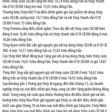
mình, thép cuộn CB240 tăng lên mức 14,74 triệu đồng/tấn và thép thanh
vằn D10 CB300 tăng lên mức 15,02 triệu đồng/tấn.
Thương hiệu thép Việt Ý lại điều chỉnh giảm giá sản phẩm với dòng thép
cuộn CB240, xuống mức 14,7 triệu đồng/tấn và với thép thanh vằn D10
CB300 ở mức 15 triệu đồng/tấn.
Thép Pomina cũng điều chỉnh giảm. Theo đó, đối với thép cuộn CB240 hiện
đứng ở mức 16,06 triệu đồng/tấn và thép thanh vằn D10 CB300 đứng ở mức
16,06 triệu đồng/tấn.
Thép Kyoei miền Bắc vẫn giữ nguyên giá với hai dòng thép CB240 và D10 CB
300, ở mức 14,57 triệu đồng/tấn và 15,03 triệu đồng/tấn.
Còn thép Việt Nhật đồng loạt tăng giá với cả hai dòng thép, hiện thép cuộn
CB240 ở mức 14,67 triệu đồng/tấn; thép thanh vằn D10 CB300 có giá 14,87
triệu đồng/tấn.
Thép Việt Sing vẫn giữ nguyên giá với thép cuộn CB240 ở mức 14,62 triệu
đồng/tấn và thép thanh vằn D10 CB300 ở mức 14,92 triệu đồng/tấn.
Sau khoảng gần 2 tháng giá thép đi ngang, đến đầu tháng 12, các doanh
nghiệp thép rục rịch điều chỉnh giá thép, song các đợt tăng/giảm không đồng
nhất. Trong vòng vài tuần qua nhiều thương hiệu đã điều chỉnh giá vài lần.
hương hiệu thép Hòa Phát giữ nguyên giá thép so với đợt điều chỉnh gần
nhất vào giữa tháng 10 và hôm nay mới điều chỉnh giá tăng lên. Thép Miền
Nam cũng hôm nay mới điều chỉnh giá tăng lên với dòng thép cuộn CB240 ở