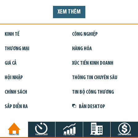
XEM THÊM
KINH TẾ
CÔNG NGHIỆP
THƯƠNG MẠI
HÀNG HÓA
GIÁ CẢ
XÚC TIẾN KINH DOANH
HỘI NHẬP
THÔNG TIN CHUYÊN SÂU
CHÍNH SÁCH
TIN BỘ CÔNG THƯƠNG
SẮP DIỄN RA
BẢN DESKTOP
TRANG CHỦ
TIN GIỜ CHÓT
THỊ TRƯỜNG
DỰ ÁN
CHỨNG KHOÁN