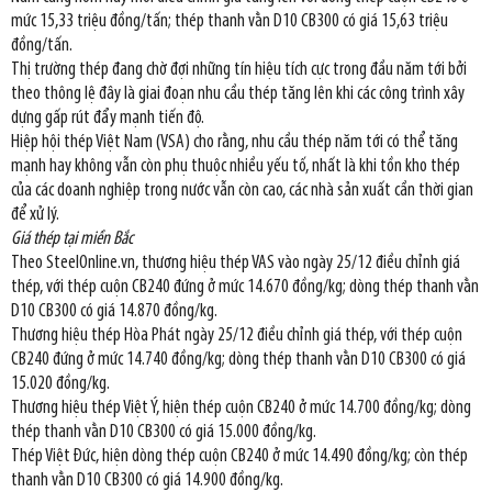
mức 15,33 triệu đồng/tấn; thép thanh vằn D10 CB300 có giá 15,63 triệu
đồng/tấn.
Thị trường thép đang chờ đợi những tín hiệu tích cực trong đầu năm tới bởi
theo thông lệ đây là giai đoạn nhu cầu thép tăng lên khi các công trình xây
dựng gấp rút đẩy mạnh tiến độ.
Hiệp hội thép Việt Nam (VSA) cho rằng, nhu cầu thép năm tới có thể tăng
mạnh hay không vẫn còn phụ thuộc nhiều yếu tố, nhất là khi tồn kho thép
của các doanh nghiệp trong nước vẫn còn cao, các nhà sản xuất cần thời gian
để xử lý.
Giá thép tại miền Bắc
Theo SteelOnline.vn, thương hiệu thép VAS vào ngày 25/12 điều chỉnh giá
thép, với thép cuộn CB240 đứng ở mức 14.670 đồng/kg; dòng thép thanh vằn
D10 CB300 có giá 14.870 đồng/kg.
Thương hiệu thép Hòa Phát ngày 25/12 điều chỉnh giá thép, với thép cuộn
CB240 đứng ở mức 14.740 đồng/kg; dòng thép thanh vằn D10 CB300 có giá
15.020 đồng/kg.
Thương hiệu thép Việt Ý, hiện thép cuộn CB240 ở mức 14.700 đồng/kg; dòng
thép thanh vằn D10 CB300 có giá 15.000 đồng/kg.
Thép Việt Đức, hiện dòng thép cuộn CB240 ở mức 14.490 đồng/kg; còn thép
thanh vằn D10 CB300 có giá 14.900 đồng/kg.