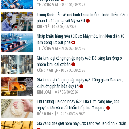
THƯƠNG MẠI
- 08:30 04/08/2026
Trung Quốc bảo vệ mô hình tăng trưởng trước thềm đàm
phán thương mại với Mỹ và EU
KINH TẾ
- 10:43 05/08/2026
Nhập khẩu hàng hóa từ Đức: Máy móc, linh kiện điện tử
làm động lực bứt phá
THƯƠNG MẠI
- 09:05 05/08/2026
Giá kim loại công nghiệp ngày 6/8: Đà tăng lan rộng ở
nhóm kim loại cơ bản
CÔNG NGHIỆP
- 10:59 06/08/2026
Giá kim loại công nghiệp ngày 6/8: Tăng giảm đan xen,
xu hướng phân hóa duy trì
KIM LOẠI
- 10:47 06/08/2026
Thị trường lúa gạo ngày 6/8: Lúa tươi tăng nhẹ, gạo
nguyên liệu và xuất khẩu tiếp tục đi ngang
NÔNG NGHIỆP
- 09:14 06/08/2026
Giá vàng thế giới hôm nay 6/8: Tăng vọt lên đỉnh 7 tuần