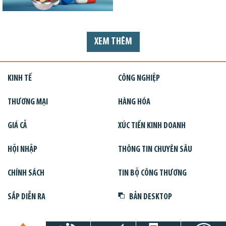
XEM THÊM
KINH TẾ
CÔNG NGHIỆP
THƯƠNG MẠI
HÀNG HÓA
GIÁ CẢ
XÚC TIẾN KINH DOANH
HỘI NHẬP
THÔNG TIN CHUYÊN SÂU
CHÍNH SÁCH
TIN BỘ CÔNG THƯƠNG
SẮP DIỄN RA
BẢN DESKTOP