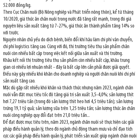
52.000 đồng/kg.
Theo Cục Chăn nuôi (Bộ Nông nghiệp và Phát triển nông thôn), kể từ tháng
10/2020, giá thức ăn chăn nuôi trong nước đã tăng rất mạnh, trong đó giá
nguyên liệu sản xuất tăng từ 7-27%, giá thức ăn thành phẩm tăng 14% so
với trước.
Nguyên nhân chủ yếu do dịch bệnh, biến đổi khí hậu làm chi phí vận chuyển,
chi phí logistics tăng cao. Cùng với đó, thị trường tiêu thụ sản phẩm chăn
nuôi còn nhiều bất cập trong việc kết nối giữa sản xuất và thị trường.
Khâu kết nối thị trường tiêu thụ sản phẩm còn nhiều bất cập, khâu trung
gian có nhiều lợi nhuận nhất - đây là bất cập lớn cần phải được giải quyết.
Điều này gây nhiều khó khăn cho doanh nghiệp và người chăn nuôi khi chi phí
sản xuất tăng cao.
Mặc dù gặp rất nhiều khó khăn và thách thức nhưng năm 2023, ngành chăn
nuôi vẫn đặt mục tiêu tốc độ tăng giá trị sản xuất 3,5-4,0%; sản lượng thịt
hơi 7,27 triệu tấn (trong đó sản lượng thịt heo hơi 4,5 triệu tấn); sản lượng
trứng 19,1 tỷ quả; sản lượng sữa trên 1,25 triệu tấn; sản lượng thức ăn chăn
nuôi công nghiệp quy đổi đạt trên 21,0 triệu tấn...
Để đạt được mục tiêu trên, năm 2023, ngành chăn nuôi sẽ thực hiện các giải
pháp điều hành quản lý, theo đó ngành chủ động tham mưu và chỉ đạo tích
cực các giải pháp điều hành quản lý, phát triển sản xuất giúp ngành chăn nuôi