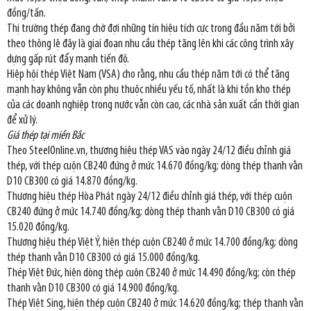
đồng/tấn.
Thị trường thép đang chờ đợi những tín hiệu tích cực trong đầu năm tới bởi
theo thông lệ đây là giai đoạn nhu cầu thép tăng lên khi các công trình xây
dựng gấp rút đẩy mạnh tiến độ.
Hiệp hội thép Việt Nam (VSA) cho rằng, nhu cầu thép năm tới có thể tăng
mạnh hay không vẫn còn phụ thuộc nhiều yếu tố, nhất là khi tồn kho thép
của các doanh nghiệp trong nước vẫn còn cao, các nhà sản xuất cần thời gian
để xử lý.
Giá thép tại miền Bắc
Theo SteelOnline.vn, thương hiệu thép VAS vào ngày 24/12 điều chỉnh giá
thép, với thép cuộn CB240 đứng ở mức 14.670 đồng/kg; dòng thép thanh vằn
D10 CB300 có giá 14.870 đồng/kg.
Thương hiệu thép Hòa Phát ngày 24/12 điều chỉnh giá thép, với thép cuộn
CB240 đứng ở mức 14.740 đồng/kg; dòng thép thanh vằn D10 CB300 có giá
15.020 đồng/kg.
Thương hiệu thép Việt Ý, hiện thép cuộn CB240 ở mức 14.700 đồng/kg; dòng
thép thanh vằn D10 CB300 có giá 15.000 đồng/kg.
Thép Việt Đức, hiện dòng thép cuộn CB240 ở mức 14.490 đồng/kg; còn thép
thanh vằn D10 CB300 có giá 14.900 đồng/kg.
Thép Việt Sing, hiện thép cuộn CB240 ở mức 14.620 đồng/kg; thép thanh vằn