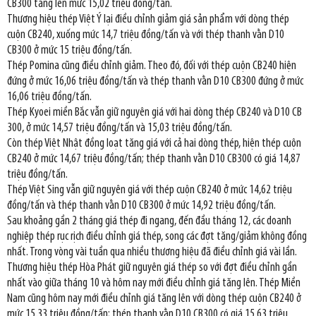
CB300 tăng lên mức 15,02 triệu đồng/tấn.
Thương hiệu thép Việt Ý lại điều chỉnh giảm giá sản phẩm với dòng thép
cuộn CB240, xuống mức 14,7 triệu đồng/tấn và với thép thanh vằn D10
CB300 ở mức 15 triệu đồng/tấn.
Thép Pomina cũng điều chỉnh giảm. Theo đó, đối với thép cuộn CB240 hiện
đứng ở mức 16,06 triệu đồng/tấn và thép thanh vằn D10 CB300 đứng ở mức
16,06 triệu đồng/tấn.
Thép Kyoei miền Bắc vẫn giữ nguyên giá với hai dòng thép CB240 và D10 CB
300, ở mức 14,57 triệu đồng/tấn và 15,03 triệu đồng/tấn.
Còn thép Việt Nhật đồng loạt tăng giá với cả hai dòng thép, hiện thép cuộn
CB240 ở mức 14,67 triệu đồng/tấn; thép thanh vằn D10 CB300 có giá 14,87
triệu đồng/tấn.
Thép Việt Sing vẫn giữ nguyên giá với thép cuộn CB240 ở mức 14,62 triệu
đồng/tấn và thép thanh vằn D10 CB300 ở mức 14,92 triệu đồng/tấn.
Sau khoảng gần 2 tháng giá thép đi ngang, đến đầu tháng 12, các doanh
nghiệp thép rục rịch điều chỉnh giá thép, song các đợt tăng/giảm không đồng
nhất. Trong vòng vài tuần qua nhiều thương hiệu đã điều chỉnh giá vài lần.
Thương hiệu thép Hòa Phát giữ nguyên giá thép so với đợt điều chỉnh gần
nhất vào giữa tháng 10 và hôm nay mới điều chỉnh giá tăng lên. Thép Miền
Nam cũng hôm nay mới điều chỉnh giá tăng lên với dòng thép cuộn CB240 ở
mức 15,33 triệu đồng/tấn; thép thanh vằn D10 CB300 có giá 15,63 triệu