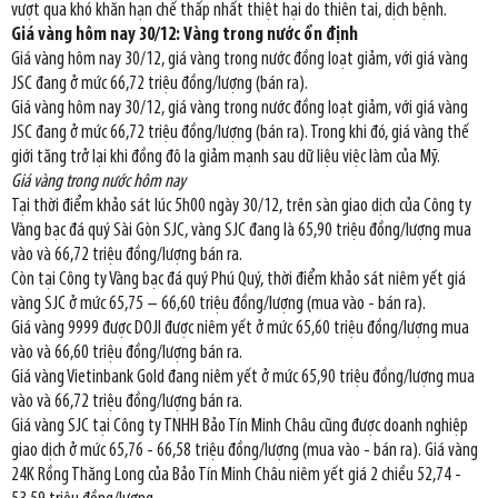
vượt qua khó khăn hạn chế thấp nhất thiệt hại do thiên tai, dịch bệnh.
Giá vàng hôm nay 30/12: Vàng trong nước ổn định
Giá vàng hôm nay 30/12, giá vàng trong nước đồng loạt giảm, với giá vàng
JSC đang ở mức 66,72 triệu đồng/lượng (bán ra).
Giá vàng hôm nay 30/12, giá vàng trong nước đồng loạt giảm, với giá vàng
JSC đang ở mức 66,72 triệu đồng/lượng (bán ra). Trong khi đó, giá vàng thế
giới tăng trở lại khi đồng đô la giảm mạnh sau dữ liệu việc làm của Mỹ.
Giá vàng trong nước hôm nay
Tại thời điểm khảo sát lúc 5h00 ngày 30/12, trên sàn giao dịch của Công ty
Vàng bạc đá quý Sài Gòn SJC, vàng SJC đang là 65,90 triệu đồng/lượng mua
vào và 66,72 triệu đồng/lượng bán ra.
Còn tại Công ty Vàng bạc đá quý Phú Quý, thời điểm khảo sát niêm yết giá
vàng SJC ở mức 65,75 – 66,60 triệu đồng/lượng (mua vào - bán ra).
Giá vàng 9999 được DOJI được niêm yết ở mức 65,60 triệu đồng/lượng mua
vào và 66,60 triệu đồng/lượng bán ra.
Giá vàng Vietinbank Gold đang niêm yết ở mức 65,90 triệu đồng/lượng mua
vào và 66,72 triệu đồng/lượng bán ra.
Giá vàng SJC tại Công ty TNHH Bảo Tín Minh Châu cũng được doanh nghiệp
giao dịch ở mức 65,76 - 66,58 triệu đồng/lượng (mua vào - bán ra). Giá vàng
24K Rồng Thăng Long của Bảo Tín Minh Châu niêm yết giá 2 chiều 52,74 -