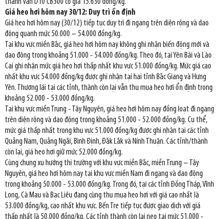
thanh vằn D10 CB300 có giá 15.630 đồng/kg.
Giá heo hơi hôm nay 30/12: Duy trì ổn định
Giá heo hơi hôm nay (30/12) tiếp tục duy trì đi ngang trên diện rộng và dao
động quanh mức 50.000 – 54.000 đồng/kg.
Tại khu vực miền Bắc, giá heo hơi hôm nay không ghi nhận biến động mới và
dao động trong khoảng 51.000 - 54.000 đồng/kg. Theo đó, tại Yên Bái và Lào
Cai ghi nhận mức giá heo hơi thấp nhất khu vực 51.000 đồng/kg. Mức giá cao
nhất khu vực 54.000 đồng/kg được ghi nhận tại hai tỉnh Bắc Giang và Hưng
Yên. Thương lái tại các tỉnh, thành còn lại vẫn thu mua heo hơi ổn định trong
khoảng 52.000 - 53.000 đồng/kg.
Tại khu vực miền Trung - Tây Nguyên, giá heo hơi hôm nay đồng loạt đi ngang
trên diện rộng và dao động trong khoảng 51.000 - 52.000 đồng/kg. Cụ thể,
mức giá thấp nhất trong khu vực 51.000 đồng/kg được ghi nhận tại các tỉnh
Quảng Nam, Quảng Ngãi, Bình Định, Đắk Lắk và Ninh Thuận. Các tỉnh/thành
còn lại, giá heo hơi giữ mức 52.000 đồng/kg.
Cùng chung xu hướng thị trường với khu vực miền Bắc, miền Trung – Tây
Nguyên, giá heo hơi hôm nay tại khu vực miền Nam đi ngang và dao động
trong khoảng 50.000 - 53.000 đồng/kg. Trong đó, tại các tỉnh Đồng Tháp, Vĩnh
Long, Cà Mau và Bạc Liêu đang cùng thu mua heo hơi với giá cao nhất là
53.000 đồng/kg, cao nhất khu vực. Bến Tre tiếp tục được giao dịch với giá
thấp nhất là 50.000 đồng/kg. Các tỉnh thành còn lại neo tại mức 51.000 -