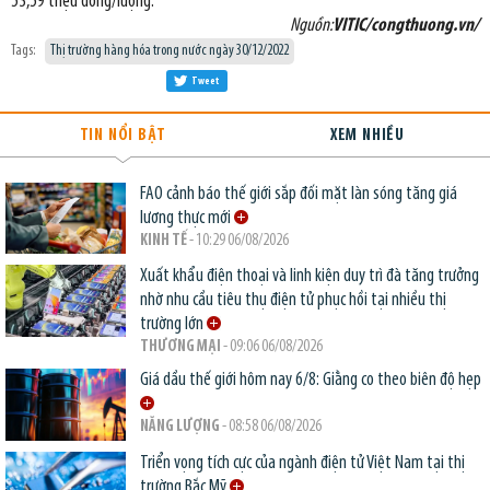
53,59 triệu đồng/lượng.
Nguồn:
VITIC/congthuong.vn/
Tags:
Thị trường hàng hóa trong nước ngày 30/12/2022
Tweet
TIN NỔI BẬT
XEM NHIỀU
FAO cảnh báo thế giới sắp đối mặt làn sóng tăng giá
lương thực mới
KINH TẾ
- 10:29 06/08/2026
Xuất khẩu điện thoại và linh kiện duy trì đà tăng trưởng
nhờ nhu cầu tiêu thụ điện tử phục hồi tại nhiều thị
trường lớn
THƯƠNG MẠI
- 09:06 06/08/2026
Giá dầu thế giới hôm nay 6/8: Giằng co theo biên độ hẹp
NĂNG LƯỢNG
- 08:58 06/08/2026
Triển vọng tích cực của ngành điện tử Việt Nam tại thị
trường Bắc Mỹ