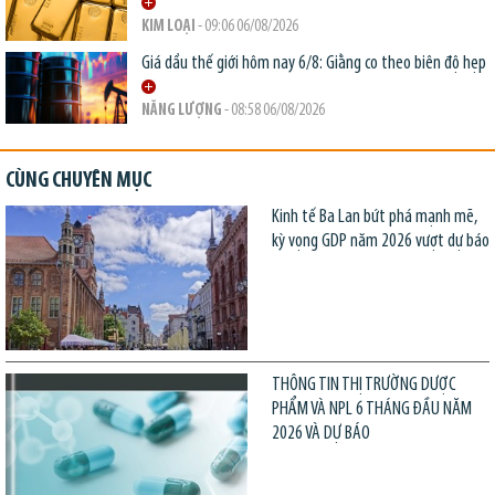
KIM LOẠI
- 09:06 06/08/2026
Giá dầu thế giới hôm nay 6/8: Giằng co theo biên độ hẹp
NĂNG LƯỢNG
- 08:58 06/08/2026
CÙNG CHUYÊN MỤC
Kinh tế Ba Lan bứt phá mạnh mẽ,
kỳ vọng GDP năm 2026 vượt dự báo
THÔNG TIN THỊ TRƯỜNG DƯỢC
PHẨM VÀ NPL 6 THÁNG ĐẦU NĂM
2026 VÀ DỰ BÁO