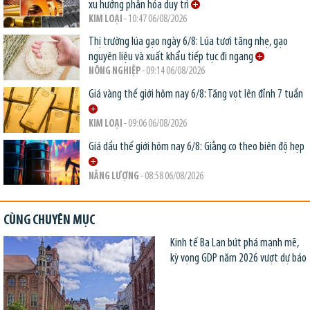
xu hướng phân hóa duy trì
KIM LOẠI
- 10:47 06/08/2026
Thị trường lúa gạo ngày 6/8: Lúa tươi tăng nhẹ, gạo
nguyên liệu và xuất khẩu tiếp tục đi ngang
NÔNG NGHIỆP
- 09:14 06/08/2026
Giá vàng thế giới hôm nay 6/8: Tăng vọt lên đỉnh 7 tuần
KIM LOẠI
- 09:06 06/08/2026
Giá dầu thế giới hôm nay 6/8: Giằng co theo biên độ hẹp
NĂNG LƯỢNG
- 08:58 06/08/2026
CÙNG CHUYÊN MỤC
Kinh tế Ba Lan bứt phá mạnh mẽ,
kỳ vọng GDP năm 2026 vượt dự báo