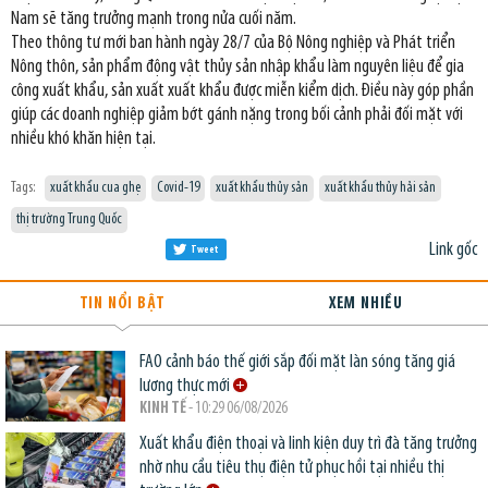
Nam sẽ tăng trưởng mạnh trong nửa cuối năm.
Theo thông tư mới ban hành ngày 28/7 của Bộ Nông nghiệp và Phát triển
Nông thôn, sản phẩm động vật thủy sản nhập khẩu làm nguyên liệu để gia
công xuất khẩu, sản xuất xuất khẩu được miễn kiểm dịch. Điều này góp phần
giúp các doanh nghiệp giảm bớt gánh nặng trong bối cảnh phải đối mặt với
nhiều khó khăn hiện tại.
Tags:
xuất khẩu cua ghẹ
Covid-19
xuất khẩu thủy sản
xuất khẩu thủy hải sản
thị trường Trung Quốc
Link gốc
Tweet
TIN NỔI BẬT
XEM NHIỀU
FAO cảnh báo thế giới sắp đối mặt làn sóng tăng giá
lương thực mới
KINH TẾ
- 10:29 06/08/2026
Xuất khẩu điện thoại và linh kiện duy trì đà tăng trưởng
nhờ nhu cầu tiêu thụ điện tử phục hồi tại nhiều thị