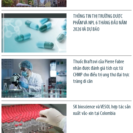
THÔNG TIN THỊ TRƯỜNG DƯỢC
PHẨM VÀ NPL 6 THÁNG ĐẦU NĂM
2026 VÀ DỰ BÁO
Thuốc Braftovi của Pierre Fabre
nhận được đánh giá tích cực từ
CHMP cho điều trị ung thư đại trực
tràng di căn
SK bioscience và VESOL hợp tác sản
xuất vắc-xin tại Colombia