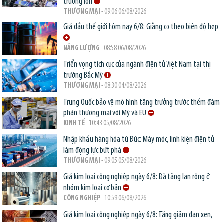
trường lớn
THƯƠNG MẠI
- 09:06 06/08/2026
Giá dầu thế giới hôm nay 6/8: Giằng co theo biên độ hẹp
NĂNG LƯỢNG
- 08:58 06/08/2026
Triển vọng tích cực của ngành điện tử Việt Nam tại thị
trường Bắc Mỹ
THƯƠNG MẠI
- 08:30 04/08/2026
Trung Quốc bảo vệ mô hình tăng trưởng trước thềm đàm
phán thương mại với Mỹ và EU
KINH TẾ
- 10:43 05/08/2026
Nhập khẩu hàng hóa từ Đức: Máy móc, linh kiện điện tử
làm động lực bứt phá
THƯƠNG MẠI
- 09:05 05/08/2026
Giá kim loại công nghiệp ngày 6/8: Đà tăng lan rộng ở
nhóm kim loại cơ bản
CÔNG NGHIỆP
- 10:59 06/08/2026
Giá kim loại công nghiệp ngày 6/8: Tăng giảm đan xen,