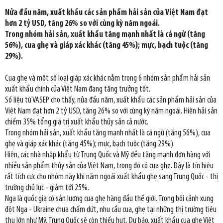
Nửa đầu năm, xuất khẩu các sản phẩm hải sản của Việt Nam đạt
hơn 2 tỷ USD, tăng 26% so với cùng kỳ năm ngoái.
Trong nhóm hải sản, xuất khẩu tăng mạnh nhất là cá ngừ (tăng
56%), cua ghẹ và giáp xác khác (tăng 45%); mực, bạch tuộc (tăng
29%).
Cua ghẹ và một số loại giáp xác khác nằm trong 6 nhóm sản phẩm hải sản
xuất khẩu chính của Việt Nam đang tăng trưởng tốt.
Số liệu từ VASEP cho thấy, nửa đầu năm, xuất khẩu các sản phẩm hải sản của
Việt Nam đạt hơn 2 tỷ USD, tăng 26% so với cùng kỳ năm ngoái. Hiện hải sản
chiếm 35% tổng giá trị xuất khẩu thủy sản cả nước.
Trong nhóm hải sản, xuất khẩu tăng mạnh nhất là cá ngừ (tăng 56%), cua
ghẹ và giáp xác khác (tăng 45%); mực, bạch tuộc (tăng 29%).
Hiện, các nhà nhập khẩu từ Trung Quốc và Mỹ đều tăng mạnh đơn hàng với
nhiều sản phẩm thủy sản của Việt Nam, trong đó có cua ghẹ. Đây là tín hiệu
rất tích cực cho nhóm này khi năm ngoái xuất khẩu ghẹ sang Trung Quốc - thị
trường chủ lực - giảm tới 25%.
Nga là quốc gia có sản lượng cua ghẹ hàng đầu thế giới. Trong bối cảnh xung
đột Nga - Ukraine chưa chấm dứt, nhu cầu cua, ghẹ tại những thị trường tiêu
thụ lớn như Mỹ, Trung Quốc sẽ còn thiếu hụt. Dự báo, xuất khẩu cua ghẹ Việt