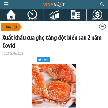
TRANG CHỦ
TIN GIỜ CHÓT
THỊ TRƯỜNG
DỰ ÁN
CHỨNG KHOÁN
HÀNG HÓA
Xuất khẩu cua ghẹ tăng đột biến sau 2 năm
Covid
10:23 08/08/2022
Tweet