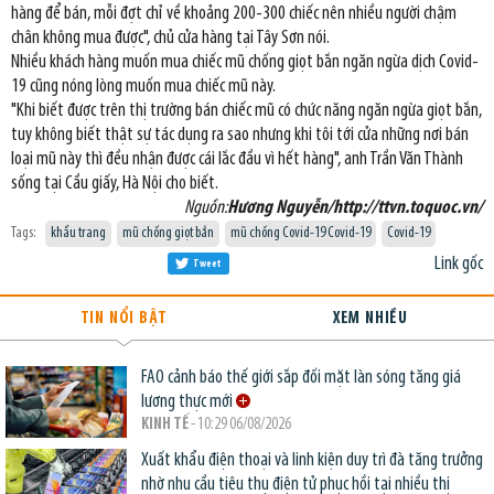
hàng để bán, mỗi đợt chỉ về khoảng 200-300 chiếc nên nhiều người chậm
chân không mua được", chủ cửa hàng tại Tây Sơn nói.
Nhiều khách hàng muốn mua chiếc mũ chống giọt bắn ngăn ngừa dịch Covid-
19 cũng nóng lòng muốn mua chiếc mũ này.
"Khi biết được trên thị trường bán chiếc mũ có chức năng ngăn ngừa giọt bắn,
tuy không biết thật sự tác dụng ra sao nhưng khi tôi tới cửa những nơi bán
loại mũ này thì đều nhận được cái lắc đầu vì hết hàng", anh Trần Văn Thành
sống tại Cầu giấy, Hà Nội cho biết.
Nguồn:
Hương Nguyễn/http://ttvn.toquoc.vn/
Tags:
khẩu trang
mũ chống giọt bắn
mũ chống Covid-19 Covid-19
Covid-19
Link gốc
Tweet
TIN NỔI BẬT
XEM NHIỀU
FAO cảnh báo thế giới sắp đối mặt làn sóng tăng giá
lương thực mới
KINH TẾ
- 10:29 06/08/2026
Xuất khẩu điện thoại và linh kiện duy trì đà tăng trưởng
nhờ nhu cầu tiêu thụ điện tử phục hồi tại nhiều thị