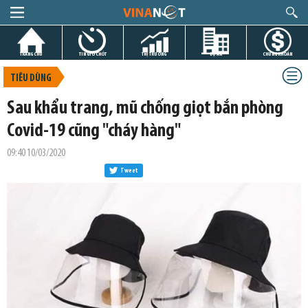
TRANG CHỦ
TIN GIỜ CHÓT
THỊ TRƯỜNG
DỰ ÁN
CHỨNG KHOÁN
TIÊU DÙNG
Sau khẩu trang, mũ chống giọt bắn phòng
Covid-19 cũng "cháy hàng"
09:40 10/03/2020
Tweet