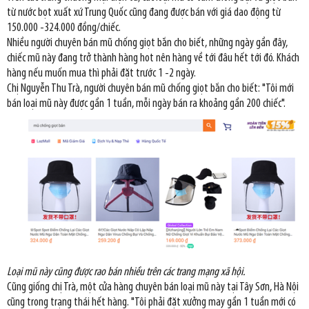
từ nước bọt xuất xứ Trung Quốc cũng đang được bán với giá dao động từ
150.000 -324.000 đồng/chiếc.
Nhiều người chuyên bán mũ chống giọt bắn cho biết, những ngày gần đây,
chiếc mũ này đang trở thành hàng hot nên hàng về tới đâu hết tới đó. Khách
hàng nếu muốn mua thì phải đặt trước 1 -2 ngày.
Chị Nguyễn Thu Trà, người chuyên bán mũ chống giọt bắn cho biết: "Tôi mới
bán loại mũ này được gần 1 tuần, mỗi ngày bán ra khoảng gần 200 chiếc".
Loại mũ này cũng được rao bán nhiều trên các trang mạng xã hội.
Cũng giống chị Trà, một cửa hàng chuyên bán loại mũ này tại Tây Sơn, Hà Nội
cũng trong trạng thái hết hàng. "Tôi phải đặt xưởng may gần 1 tuần mới có