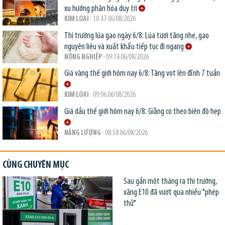
xu hướng phân hóa duy trì
KIM LOẠI
- 10:47 06/08/2026
Thị trường lúa gạo ngày 6/8: Lúa tươi tăng nhẹ, gạo
nguyên liệu và xuất khẩu tiếp tục đi ngang
NÔNG NGHIỆP
- 09:14 06/08/2026
Giá vàng thế giới hôm nay 6/8: Tăng vọt lên đỉnh 7 tuần
KIM LOẠI
- 09:06 06/08/2026
Giá dầu thế giới hôm nay 6/8: Giằng co theo biên độ hẹp
NĂNG LƯỢNG
- 08:58 06/08/2026
CÙNG CHUYÊN MỤC
Sau gần một tháng ra thị trường,
xăng E10 đã vượt qua nhiều "phép
thử"