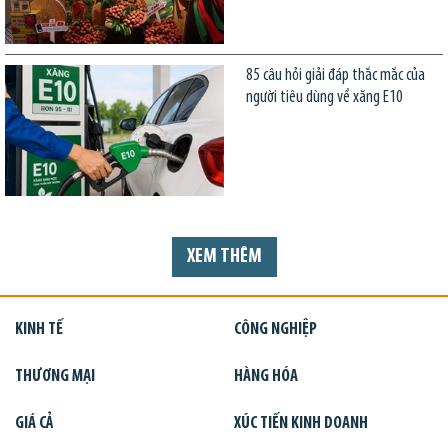
85 câu hỏi giải đáp thắc mắc của
người tiêu dùng về xăng E10
XEM THÊM
KINH TẾ
CÔNG NGHIỆP
THƯƠNG MẠI
HÀNG HÓA
GIÁ CẢ
XÚC TIẾN KINH DOANH