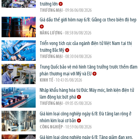
trường lớn
THƯƠNG MẠI
- 09:06 06/08/2026
Giá dầu thế giới hôm nay 6/8: Giằng co theo biên độ hẹp
NĂNG LƯỢNG
- 08:58 06/08/2026
Triển vọng tích cực của ngành điện tử Việt Nam tại thị
trường Bắc Mỹ
THƯƠNG MẠI
- 08:30 04/08/2026
Trung Quốc bảo vệ mô hình tăng trưởng trước thềm đàm
phán thương mại với Mỹ và EU
KINH TẾ
- 10:43 05/08/2026
Nhập khẩu hàng hóa từ Đức: Máy móc, linh kiện điện tử
làm động lực bứt phá
THƯƠNG MẠI
- 09:05 05/08/2026
Giá kim loại công nghiệp ngày 6/8: Đà tăng lan rộng ở
nhóm kim loại cơ bản
CÔNG NGHIỆP
- 10:59 06/08/2026
Giá kim loại công nghiệp ngày 6/8: Tăng giảm đan xen,