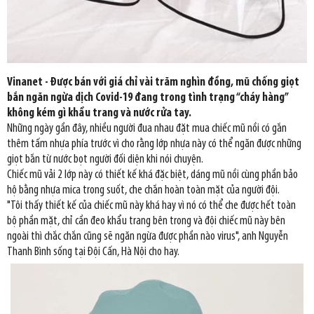
Vinanet - Được bán với giá chỉ vài trăm nghìn đồng, mũ chống giọt
bắn ngăn ngừa dịch Covid-19 đang trong tình trạng “cháy hàng”
không kém gì khẩu trang và nước rửa tay.
Những ngày gần đây, nhiều người đua nhau đặt mua chiếc mũ nồi có gắn
thêm tấm nhựa phía trước vì cho rằng lớp nhựa này có thể ngăn được những
giọt bắn từ nước bọt người đối diện khi nói chuyện.
Chiếc mũ vải 2 lớp này có thiết kế khá đặc biệt, dáng mũ nồi cùng phần bảo
hộ bằng nhựa mica trong suốt, che chắn hoàn toàn mặt của người đội.
"Tôi thấy thiết kế của chiếc mũ này khá hay vì nó có thể che được hết toàn
bộ phần mặt, chỉ cần đeo khẩu trang bên trong và đội chiếc mũ này bên
ngoài thì chắc chắn cũng sẽ ngăn ngừa được phần nào virus", anh Nguyễn
Thanh Bình sống tại Đội Cấn, Hà Nội cho hay.