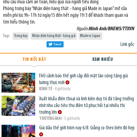
nhu cầu mua sắm an toàn, hiệu quả của người tiêu dùng.
Phòng trưng bày “Nhận diện hàng thật - hàng giả Made in Japan” mở cửa
miễn phí lúc 9h-17h từ ngày15 đến hết ngày 19/3 để khách tham quan và
tìm hiểu thông tin.
Nguồn:
Minh Anh/BNEWS/TTXVN
Tags:
Trưng bày
Nhận diện hàng thật - hàng giả
Made in Japan
Link gốc
Tweet
TIN NỔI BẬT
XEM NHIỀU
FAO cảnh báo thế giới sắp đối mặt làn sóng tăng giá
lương thực mới
KINH TẾ
- 4 giờ trước
Xuất khẩu điện thoại và linh kiện duy trì đà tăng trưởng
nhờ nhu cầu tiêu thụ điện tử phục hồi tại nhiều thị
trường lớn
THƯƠNG MẠI
- 5 giờ trước
Giá dầu thế giới hôm nay 6/8: Giằng co theo biên độ hẹp