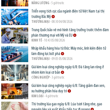
NĂNG LƯỢNG
- 5 giờ trước
Triển vọng tích cực của ngành điện tử Việt Nam tại thị
trường Bắc Mỹ
THƯƠNG MẠI
- 08:30 04/08/2026
Trung Quốc bảo vệ mô hình tăng trưởng trước thềm đàm
phán thương mại với Mỹ và EU
KINH TẾ
- 10:43 05/08/2026
Nhập khẩu hàng hóa từ Đức: Máy móc, linh kiện điện tử
làm động lực bứt phá
THƯƠNG MẠI
- 09:05 05/08/2026
Giá kim loại công nghiệp ngày 6/8: Đà tăng lan rộng ở
nhóm kim loại cơ bản
CÔNG NGHIỆP
- 3 giờ trước
Giá kim loại công nghiệp ngày 6/8: Tăng giảm đan xen,
xu hướng phân hóa duy trì
KIM LOẠI
- 4 giờ trước
Thị trường lúa gạo ngày 6/8: Lúa tươi tăng nhẹ, gạo
nguyên liệu và xuất khẩu tiếp tục đi ngang