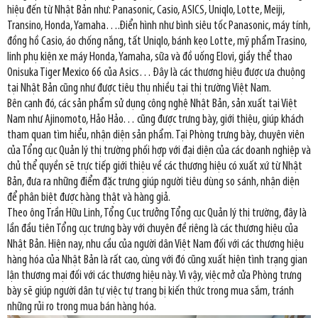
hiệu đến từ Nhật Bản như: Panasonic, Casio, ASICS, Uniqlo, Lotte, Meiji,
Transino, Honda, Yamaha….Điển hình như bình siêu tốc Panasonic, máy tính,
đồng hồ Casio, áo chống nắng, tất Uniqlo, bánh kẹo Lotte, mỹ phẩm Trasino,
linh phụ kiện xe máy Honda, Yamaha, sữa và đồ uống Elovi, giầy thể thao
Onisuka Tiger Mexico 66 của Asics… Đây là các thương hiệu được ưa chuộng
tại Nhật Bản cũng như được tiêu thụ nhiều tại thị trường Việt Nam.
Bên cạnh đó, các sản phẩm sử dụng công nghệ Nhật Bản, sản xuất tại Việt
Nam như Ajinomoto, Hảo Hảo… cũng được trưng bày, giới thiệu, giúp khách
tham quan tìm hiểu, nhận diện sản phẩm. Tại Phòng trưng bày, chuyên viên
của Tổng cục Quản lý thị trường phối hợp với đại diện của các doanh nghiệp và
chủ thể quyền sẽ trực tiếp giới thiệu về các thương hiệu có xuất xứ từ Nhật
Bản, đưa ra những điểm đặc trưng giúp người tiêu dùng so sánh, nhận diện
để phân biệt được hàng thật và hàng giả.
Theo ông Trần Hữu Linh, Tổng Cục trưởng Tổng cục Quản lý thị trường, đây là
lần đầu tiên Tổng cục trưng bày với chuyên đề riêng là các thương hiệu của
Nhật Bản. Hiện nay, nhu cầu của người dân Việt Nam đối với các thương hiệu
hàng hóa của Nhật Bản là rất cao, cùng với đó cũng xuất hiện tình trạng gian
lận thương mại đối với các thương hiệu này. Vì vậy, việc mở cửa Phòng trưng
bày sẽ giúp người dân tự việc tự trang bị kiến thức trong mua sắm, tránh
những rủi ro trong mua bán hàng hóa.