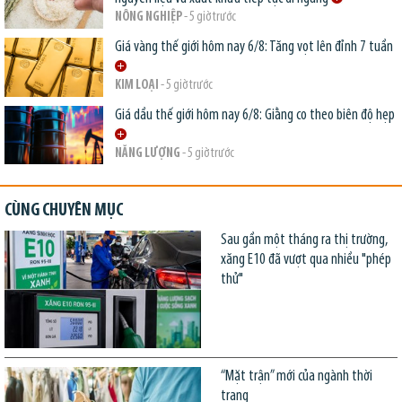
NÔNG NGHIỆP
- 5 giờ trước
Giá vàng thế giới hôm nay 6/8: Tăng vọt lên đỉnh 7 tuần
KIM LOẠI
- 5 giờ trước
Giá dầu thế giới hôm nay 6/8: Giằng co theo biên độ hẹp
NĂNG LƯỢNG
- 5 giờ trước
CÙNG CHUYÊN MỤC
Sau gần một tháng ra thị trường,
xăng E10 đã vượt qua nhiều "phép
thử"
“Mặt trận” mới của ngành thời
trang