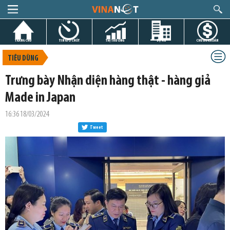
TRANG CHỦ
TIN GIỜ CHÓT
THỊ TRƯỜNG
DỰ ÁN
CHỨNG KHOÁN
TIÊU DÙNG
Trưng bày Nhận diện hàng thật - hàng giả
Made in Japan
16:36 18/03/2024
Tweet