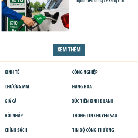
người tiêu dùng về xăng E10
XEM THÊM
KINH TẾ
CÔNG NGHIỆP
THƯƠNG MẠI
HÀNG HÓA
GIÁ CẢ
XÚC TIẾN KINH DOANH
HỘI NHẬP
THÔNG TIN CHUYÊN SÂU
CHÍNH SÁCH
TIN BỘ CÔNG THƯƠNG