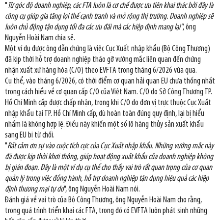
"
Từ góc độ doanh nghiệp, các FTA luôn là cơ chế được ưu tiên khai thác bởi đây là
công cụ giúp gia tăng lợi thế cạnh tranh và mở rộng thị trường. Doanh nghiệp sẽ
luôn chủ động tận dụng tối đa các ưu đãi mà các hiệp định mang lại"
, ông
Nguyễn Hoài Nam chia sẻ.
Một ví dụ được ông dẫn chứng là việc Cục Xuất nhập khẩu (Bộ Công Thương)
đã kịp thời hỗ trợ doanh nghiệp tháo gỡ vướng mắc liên quan đến chứng
nhận xuất xứ hàng hóa (C/O) theo EVFTA trong tháng 6/2026 vừa qua.
Cụ thể, vào tháng 6/2026, có thời điểm cơ quan hải quan EU chưa thống nhất
trong cách hiểu về cơ quan cấp C/O của Việt Nam. C/O do Sở Công Thương TP.
Hồ Chí Minh cấp được chấp nhận, trong khi C/O do đơn vị trực thuộc Cục Xuất
nhập khẩu tại TP. Hồ Chí Minh cấp, dù hoàn toàn đúng quy định, lại bị hiểu
nhầm là không hợp lệ. Điều này khiến một số lô hàng thủy sản xuất khẩu
sang EU bị từ chối.
"
Rất cảm ơn sự vào cuộc tích cực của Cục Xuất nhập khẩu. Những vướng mắc này
đã được kịp thời khơi thông, giúp hoạt động xuất khẩu của doanh nghiệp không
bị gián đoạn. Đây là một ví dụ cụ thể cho thấy vai trò rất quan trọng của cơ quan
quản lý trong việc đồng hành, hỗ trợ doanh nghiệp tận dụng hiệu quả các hiệp
định thương mại tự do
", ông Nguyễn Hoài Nam nói.
Đánh giá về vai trò của Bộ Công Thương, ông Nguyễn Hoài Nam cho rằng,
trong quá trình triển khai các FTA, trong đó có EVFTA luôn phát sinh những