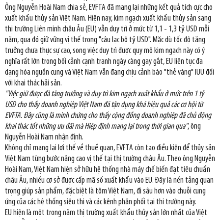
Ông Nguyễn Hoài Nam chia sẻ, EVFTA đã mang lại những kết quả tích cực cho
xuất khẩu thủy sản Việt Nam. Hiện nay, kim ngạch xuất khẩu thủy sản sang
thị trường Liên minh châu Âu (EU) vẫn duy trì ở mức từ 1,1 - 1,3 tỷ USD mỗi
năm, qua đó giữ vững vị thế trong "câu lạc bộ tỷ USD". Mặc dù tốc độ tăng
trưởng chưa thực sự cao, song việc duy trì được quy mô kim ngạch này có ý
nghĩa rất lớn trong bối cảnh cạnh tranh ngày càng gay gắt, EU liên tục đa
dạng hóa nguồn cung và Việt Nam vẫn đang chịu cảnh báo "thẻ vàng" IUU đối
với khai thác hải sản.
"Việc giữ được đà tăng trưởng và duy trì kim ngạch xuất khẩu ở mức trên 1 tỷ
USD cho thấy doanh nghiệp Việt Nam đã tận dụng khá hiệu quả các cơ hội từ
EVFTA. Đây cũng là minh chứng cho thấy cộng đồng doanh nghiệp đã chủ động
khai thác tốt những ưu đãi mà Hiệp định mang lại trong thời gian qua"
, ông
Nguyễn Hoài Nam nhận định.
Không chỉ mang lại lợi thế về thuế quan, EVFTA còn tạo điều kiện để thủy sản
Việt Nam từng bước nâng cao vị thế tại thị trường châu Âu. Theo ông Nguyễn
Hoài Nam, Việt Nam hiện sở hữu hệ thống nhà máy chế biến đạt tiêu chuẩn
châu Âu, nhiều cơ sở được cấp mã số xuất khẩu vào EU. Đây là nền tảng quan
trọng giúp sản phẩm, đặc biệt là tôm Việt Nam, đi sâu hơn vào chuỗi cung
ứng của các hệ thống siêu thị và các kênh phân phối tại thị trường này.
EU hiện là một trong năm thị trường xuất khẩu thủy sản lớn nhất của Việt