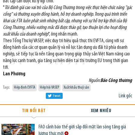
bất cập cần được xử lý kịp thời.
"
Tôi đánh giá cao vai trò của Bộ Công Thương trong việc thực hiện chức năng "gác
cổng" và thường xuyên đồng hành, hỗ trợ doanh nghiệp. Trong quá trình triển
khai các FTA luôn phát sinh những bất cập, nhưng với sự hỗ trợ kịp thời của Bộ
Công Thương, nhiều vướng mắc đã được tháo gỡ, tạo thuận lợi cho hoạt động
xuất khẩu của doanh nghiệp
", ông nhấn mạnh.
Theo Tổng Thư ký VASEP, việc duy trì hiệu quả thực thi EVFTA, cùng với sự
đồng hành của các cơ quan quản lý và nỗ lực tận dụng ưu đãi từ phía doanh
nghiệp, sẽ tiếp tục là nền tảng quan trọng giúp thủy sản Việt Nam nâng cao
năng lực cạnh tranh, gia tăng sự hiện diện tại thị trường EU trong thời gian
tới.
Lan Phương
Nguồn:
Báo Công thương
Tags:
Hiệp định EVFTA
Hiệp hội VASEP
Xuất khẩu thuỷ sản
Link gốc
Tweet
TIN NỔI BẬT
XEM NHIỀU
FAO cảnh báo thế giới sắp đối mặt làn sóng tăng giá
lương thực mới