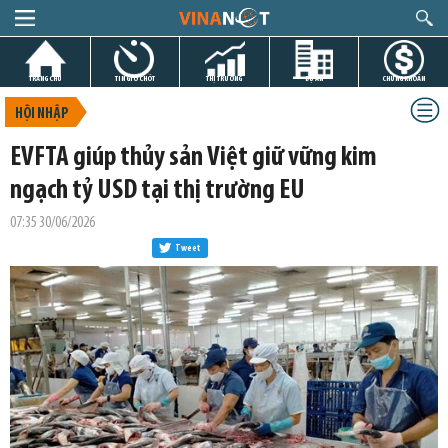
TRANG CHỦ
TIN GIỜ CHÓT
THỊ TRƯỜNG
DỰ ÁN
CHỨNG KHOÁN
HỘI NHẬP
EVFTA giúp thủy sản Việt giữ vững kim
ngạch tỷ USD tại thị trường EU
07:35 30/06/2026
Tweet