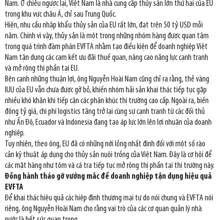
Nam. Ở chiều ngược lại, Việt Nam là nhà cung cấp thủy sản lớn thứ hai của EU
trong khu vực châu Á, chỉ sau Trung Quốc.
Hiện, nhu cầu nhập khẩu thủy sản của EU rất lớn, đạt trên 50 tỷ USD mỗi
năm. Chính vì vậy, thủy sản là một trong những nhóm hàng được quan tâm
trong quá trình đàm phán EVFTA nhằm tạo điều kiện để doanh nghiệp Việt
Nam tận dụng các cam kết ưu đãi thuế quan, nâng cao năng lực cạnh tranh
và mở rộng thị phần tại EU.
Bên cạnh những thuận lợi, ông Nguyễn Hoài Nam cũng chỉ ra rằng, thẻ vàng
IUU của EU vẫn chưa được gỡ bỏ, khiến nhóm hải sản khai thác tiếp tục gặp
nhiều khó khăn khi tiếp cận các phân khúc thị trường cao cấp. Ngoài ra, biến
động tỷ giá, chi phí logistics tăng trở lại cùng sự cạnh tranh từ các đối thủ
như Ấn Độ, Ecuador và Indonesia đang tạo áp lực lớn lên lợi nhuận của doanh
nghiệp.
Tuy nhiên, theo ông, EU đã có những nới lỏng nhất định đối với một số rào
cản kỹ thuật áp dụng cho thủy sản nuôi trồng của Việt Nam. Đây là cơ hội để
các mặt hàng như tôm và cá tra tiếp tục mở rộng thị phần tại thị trường này.
Đồng hành tháo gỡ vướng mắc để doanh nghiệp tận dụng hiệu quả
EVFTA
Để khai thác hiệu quả các hiệp định thương mại tự do nói chung và EVFTA nói
riêng, ông Nguyễn Hoài Nam cho rằng vai trò của các cơ quan quản lý nhà
nước là hết sức quan trọng.