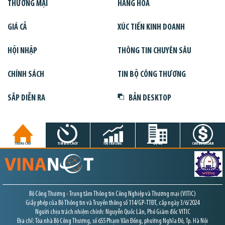
THƯƠNG MẠI
HÀNG HÓA
GIÁ CẢ
XÚC TIẾN KINH DOANH
HỘI NHẬP
THÔNG TIN CHUYÊN SÂU
CHÍNH SÁCH
TIN BỘ CÔNG THƯƠNG
SẮP DIỄN RA
BẢN DESKTOP
TRANG CHỦ
TIN GIỜ CHÓT
THỊ TRƯỜNG
DỰ ÁN
CHỨNG KHOÁN
Bộ Công Thương - Trung tâm Thông tin Công Nghiệp và Thương mại (VITIC)
Giấy phép của Bộ Thông tin và Truyền thông số 114/GP-TTĐT, cấp ngày 3/6/2024
Người chịu trách nhiệm chính: Nguyễn Quốc Lân, Phó Giám đốc VITIC
Địa chỉ: Tòa nhà Bộ Công Thương, số 655 Phạm Văn Đồng, phường Nghĩa Đô, Tp. Hà Nội