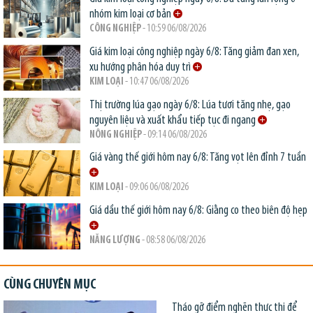
nhóm kim loại cơ bản
CÔNG NGHIỆP
- 10:59 06/08/2026
Giá kim loại công nghiệp ngày 6/8: Tăng giảm đan xen,
xu hướng phân hóa duy trì
KIM LOẠI
- 10:47 06/08/2026
Thị trường lúa gạo ngày 6/8: Lúa tươi tăng nhẹ, gạo
nguyên liệu và xuất khẩu tiếp tục đi ngang
NÔNG NGHIỆP
- 09:14 06/08/2026
Giá vàng thế giới hôm nay 6/8: Tăng vọt lên đỉnh 7 tuần
KIM LOẠI
- 09:06 06/08/2026
Giá dầu thế giới hôm nay 6/8: Giằng co theo biên độ hẹp
NĂNG LƯỢNG
- 08:58 06/08/2026
CÙNG CHUYÊN MỤC
Tháo gỡ điểm nghẽn thực thi để