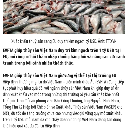
Xuất khẩu thuỷ sản sang EU duy trì kim ngạch tỷ USD. Ảnh: TTXVN
EVFTA giúp thủy sản Việt Nam duy trì kim ngạch trên 1 tỷ USD tại
EU, mở rộng cơ hội thâm nhập chuỗi phân phối và nâng cao sức cạnh
tranh trong bối cảnh nhiều thách thức.
EVFTA giúp thủy sản Việt Nam giữ vững vị thế tại thị trường EU
Hiệp định Thương mại tự do Việt Nam - Liên minh châu Âu (EVFTA) đang tiếp
tục phát huy hiệu quả đối với ngành thủy sản Việt Nam khi giúp duy trì ổn
định xuất khẩu vào một trong những thị trường có yêu cầu khắt khe nhất
thế giới. Trao đổi với phóng viên Báo Công Thương, ông Nguyễn Hoài Nam,
Tổng Thư ký Hiệp hội Chế biến và Xuất khẩu Thủy sản Việt Nam (VASEP) cho
biết, dù tốc độ tăng trưởng chưa cao nhưng việc giữ vững quy mô xuất khẩu
trên 1 tỷ USD mỗi năm đã cho thấy doanh nghiệp Việt Nam đang tận dụng
khá hiệu quả các ưu đãi từ Hiệp định.