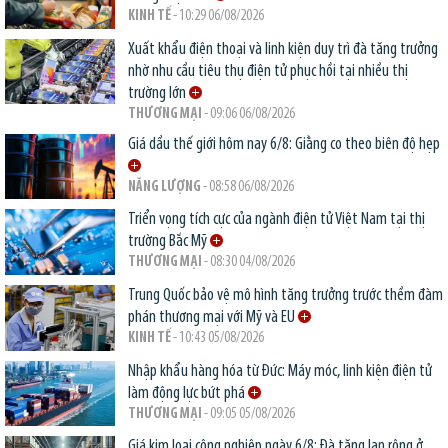
KINH TẾ
- 10:29 06/08/2026
Xuất khẩu điện thoại và linh kiện duy trì đà tăng trưởng
nhờ nhu cầu tiêu thụ điện tử phục hồi tại nhiều thị
trường lớn
THƯƠNG MẠI
- 09:06 06/08/2026
Giá dầu thế giới hôm nay 6/8: Giằng co theo biên độ hẹp
NĂNG LƯỢNG
- 08:58 06/08/2026
Triển vọng tích cực của ngành điện tử Việt Nam tại thị
trường Bắc Mỹ
THƯƠNG MẠI
- 08:30 04/08/2026
Trung Quốc bảo vệ mô hình tăng trưởng trước thềm đàm
phán thương mại với Mỹ và EU
KINH TẾ
- 10:43 05/08/2026
Nhập khẩu hàng hóa từ Đức: Máy móc, linh kiện điện tử
làm động lực bứt phá
THƯƠNG MẠI
- 09:05 05/08/2026
Giá kim loại công nghiệp ngày 6/8: Đà tăng lan rộng ở