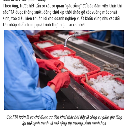
Theo ông, trước hết cần có các cơ quan "gác cổng" để bảo đảm việc thực thi
các FTA được thông suốt, đồng thời kịp thời tháo gỡ các vướng mắc phát
sinh, tạo điều kiện thuận lợi cho doanh nghiệp xuất khẩu cũng như các đối
tác nhập khẩu trong quá trình thực hiện các cam kết.
Các FTA luôn là cơ chế được ưu tiên khai thác bởi đây là công cụ giúp gia tăng
lợi thế cạnh tranh và mở rộng thị trường. Ảnh minh họa