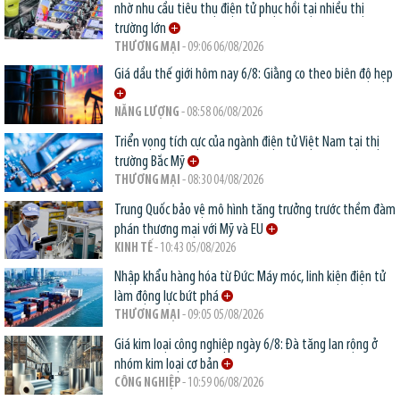
nhờ nhu cầu tiêu thụ điện tử phục hồi tại nhiều thị
trường lớn
THƯƠNG MẠI
- 09:06 06/08/2026
Giá dầu thế giới hôm nay 6/8: Giằng co theo biên độ hẹp
NĂNG LƯỢNG
- 08:58 06/08/2026
Triển vọng tích cực của ngành điện tử Việt Nam tại thị
trường Bắc Mỹ
THƯƠNG MẠI
- 08:30 04/08/2026
Trung Quốc bảo vệ mô hình tăng trưởng trước thềm đàm
phán thương mại với Mỹ và EU
KINH TẾ
- 10:43 05/08/2026
Nhập khẩu hàng hóa từ Đức: Máy móc, linh kiện điện tử
làm động lực bứt phá
THƯƠNG MẠI
- 09:05 05/08/2026
Giá kim loại công nghiệp ngày 6/8: Đà tăng lan rộng ở
nhóm kim loại cơ bản
CÔNG NGHIỆP
- 10:59 06/08/2026