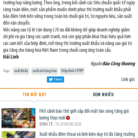
trường hay năng lượng. Theo ông, trong bối cảnh các tiêu chuẩn quốc tế ngày
càng toàn diện, một sản phẩm muốn chinh phục thị trường xuất khẩu phải
bảo đảm tính bền vững trong toàn bộ chuỗi giá trị, từ nguyên liệu, sản xuất
đến vận chuyển.
Việc nâng cao tỷ lệ tận dụng C/O ưu đãi không chỉ giúp doanh nghiệp giảm
chi phí và gia tăng sức cạnh tranh, mà còn góp phần khai thác hiệu quả hơn
các cam kết của hiệp định, mở rộng thị trường xuất khẩu và nâng cao giá trị
gia tăng cho hàng hóa Việt Nam trong chuỗi cung ứng toàn cầu.
Hải Linh
Nguồn:
Báo Công thương
Tags:
xuất khẩu
xuất xứ hàng hóa
Hiệp định CPTPP
Link gốc
Tweet
TIN NỔI BẬT
XEM NHIỀU
FAO cảnh báo thế giới sắp đối mặt làn sóng tăng giá
lương thực mới
KINH TẾ
- 10:29 06/08/2026
Xuất khẩu điện thoại và linh kiện duy trì đà tăng trưởng