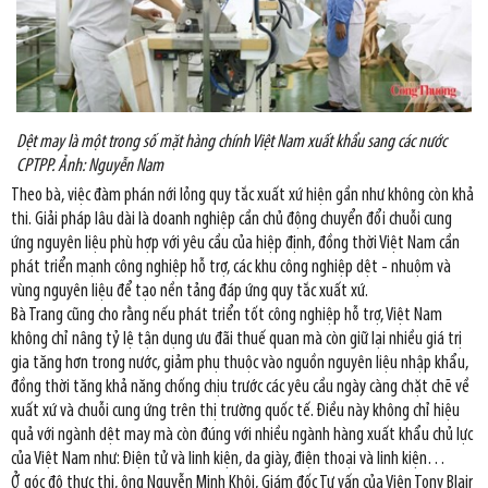
Dệt may là một trong số mặt hàng chính Việt Nam xuất khẩu sang các nước
CPTPP. Ảnh: Nguyễn Nam
Theo bà, việc đàm phán nới lỏng quy tắc xuất xứ hiện gần như không còn khả
thi. Giải pháp lâu dài là doanh nghiệp cần chủ động chuyển đổi chuỗi cung
ứng nguyên liệu phù hợp với yêu cầu của hiệp định, đồng thời Việt Nam cần
phát triển mạnh công nghiệp hỗ trợ, các khu công nghiệp dệt - nhuộm và
vùng nguyên liệu để tạo nền tảng đáp ứng quy tắc xuất xứ.
Bà Trang cũng cho rằng nếu phát triển tốt công nghiệp hỗ trợ, Việt Nam
không chỉ nâng tỷ lệ tận dụng ưu đãi thuế quan mà còn giữ lại nhiều giá trị
gia tăng hơn trong nước, giảm phụ thuộc vào nguồn nguyên liệu nhập khẩu,
đồng thời tăng khả năng chống chịu trước các yêu cầu ngày càng chặt chẽ về
xuất xứ và chuỗi cung ứng trên thị trường quốc tế. Điều này không chỉ hiệu
quả với ngành dệt may mà còn đúng với nhiều ngành hàng xuất khẩu chủ lực
của Việt Nam như: Điện tử và linh kiện, da giày, điện thoại và linh kiện…
Ở góc độ thực thi, ông Nguyễn Minh Khôi, Giám đốc Tư vấn của Viện Tony Blair