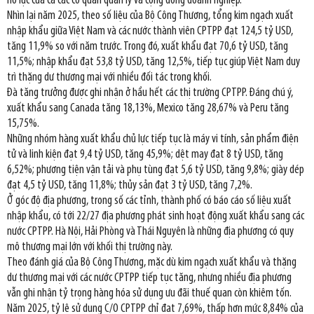
nỗ lực của cả các cơ quan quản lý và cộng đồng doanh nghiệp.
Nhìn lại năm 2025, theo số liệu của Bộ Công Thương, tổng kim ngạch xuất
nhập khẩu giữa Việt Nam và các nước thành viên CPTPP đạt 124,5 tỷ USD,
tăng 11,9% so với năm trước. Trong đó, xuất khẩu đạt 70,6 tỷ USD, tăng
11,5%; nhập khẩu đạt 53,8 tỷ USD, tăng 12,5%, tiếp tục giúp Việt Nam duy
trì thặng dư thương mại với nhiều đối tác trong khối.
Đà tăng trưởng được ghi nhận ở hầu hết các thị trường CPTPP. Đáng chú ý,
xuất khẩu sang Canada tăng 18,13%, Mexico tăng 28,67% và Peru tăng
15,75%.
Những nhóm hàng xuất khẩu chủ lực tiếp tục là máy vi tính, sản phẩm điện
tử và linh kiện đạt 9,4 tỷ USD, tăng 45,9%; dệt may đạt 8 tỷ USD, tăng
6,52%; phương tiện vận tải và phụ tùng đạt 5,6 tỷ USD, tăng 9,8%; giày dép
đạt 4,5 tỷ USD, tăng 11,8%; thủy sản đạt 3 tỷ USD, tăng 7,2%.
Ở góc độ địa phương, trong số các tỉnh, thành phố có báo cáo số liệu xuất
nhập khẩu, có tới 22/27 địa phương phát sinh hoạt động xuất khẩu sang các
nước CPTPP. Hà Nội, Hải Phòng và Thái Nguyên là những địa phương có quy
mô thương mại lớn với khối thị trường này.
Theo đánh giá của Bộ Công Thương, mặc dù kim ngạch xuất khẩu và thặng
dư thương mại với các nước CPTPP tiếp tục tăng, nhưng nhiều địa phương
vẫn ghi nhận tỷ trọng hàng hóa sử dụng ưu đãi thuế quan còn khiêm tốn.
Năm 2025, tỷ lệ sử dụng C/O CPTPP chỉ đạt 7,69%, thấp hơn mức 8,84% của