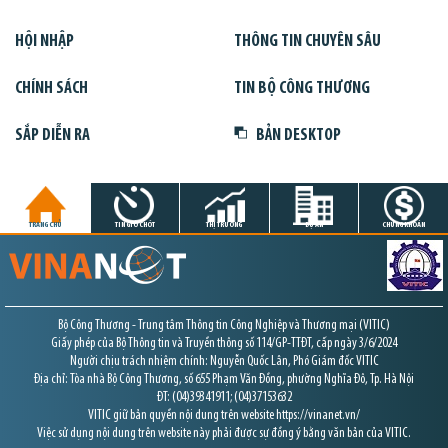
HỘI NHẬP
THÔNG TIN CHUYÊN SÂU
CHÍNH SÁCH
TIN BỘ CÔNG THƯƠNG
SẮP DIỄN RA
BẢN DESKTOP
TRANG CHỦ
TIN GIỜ CHÓT
THỊ TRƯỜNG
DỰ ÁN
CHỨNG KHOÁN
Bộ Công Thương - Trung tâm Thông tin Công Nghiệp và Thương mại (VITIC)
Giấy phép của Bộ Thông tin và Truyền thông số 114/GP-TTĐT, cấp ngày 3/6/2024
Người chịu trách nhiệm chính: Nguyễn Quốc Lân, Phó Giám đốc VITIC
Địa chỉ: Tòa nhà Bộ Công Thương, số 655 Phạm Văn Đồng, phường Nghĩa Đô, Tp. Hà Nội
ĐT: (04)39341911; (04)37153632
VITIC giữ bản quyền nội dung trên website https://vinanet.vn/
Việc sử dụng nội dung trên website này phải được sự đồng ý bằng văn bản của VITIC.