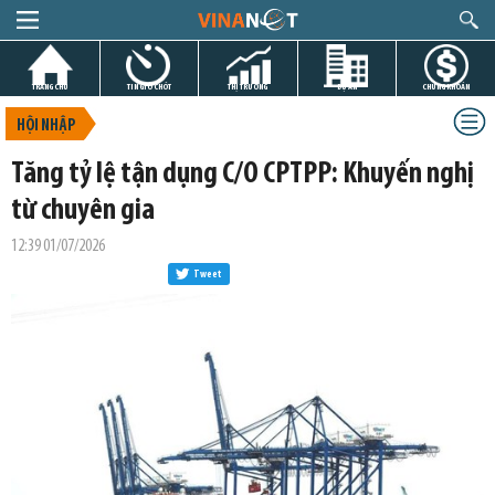
TRANG CHỦ
TIN GIỜ CHÓT
THỊ TRƯỜNG
DỰ ÁN
CHỨNG KHOÁN
HỘI NHẬP
Tăng tỷ lệ tận dụng C/O CPTPP: Khuyến nghị
từ chuyên gia
12:39 01/07/2026
Tweet