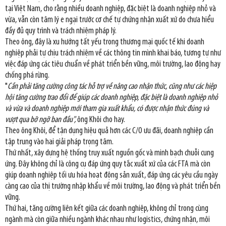
tại Việt Nam, cho rằng nhiều doanh nghiệp, đặc biệt là doanh nghiệp nhỏ và
vừa, vẫn còn tâm lý e ngại trước cơ chế tự chứng nhận xuất xứ do chưa hiểu
đầy đủ quy trình và trách nhiệm pháp lý.
Theo ông, đây là xu hướng tất yếu trong thương mại quốc tế khi doanh
nghiệp phải tự chịu trách nhiệm về các thông tin mình khai báo, tương tự như
việc đáp ứng các tiêu chuẩn về phát triển bền vững, môi trường, lao động hay
chống phá rừng.
"
Cần phải tăng cường công tác hỗ trợ về nâng cao nhận thức, cũng như các hiệp
hội tăng cường trao đổi để giúp các doanh nghiệp, đặc biệt là doanh nghiệp nhỏ
và vừa và doanh nghiệp mới tham gia xuất khẩu, có được nhận thức đúng và
vượt qua bỡ ngỡ ban đầu",
ông Khôi cho hay.
Theo ông Khôi, để tận dụng hiệu quả hơn các C/O ưu đãi, doanh nghiệp cần
tập trung vào hai giải pháp trọng tâm.
Thứ nhất, xây dựng hệ thống truy xuất nguồn gốc và minh bạch chuỗi cung
ứng. Đây không chỉ là công cụ đáp ứng quy tắc xuất xứ của các FTA mà còn
giúp doanh nghiệp tối ưu hóa hoạt động sản xuất, đáp ứng các yêu cầu ngày
càng cao của thị trường nhập khẩu về môi trường, lao động và phát triển bền
vững.
Thứ hai, tăng cường liên kết giữa các doanh nghiệp, không chỉ trong cùng
ngành mà còn giữa nhiều ngành khác nhau như logistics, chứng nhận, môi