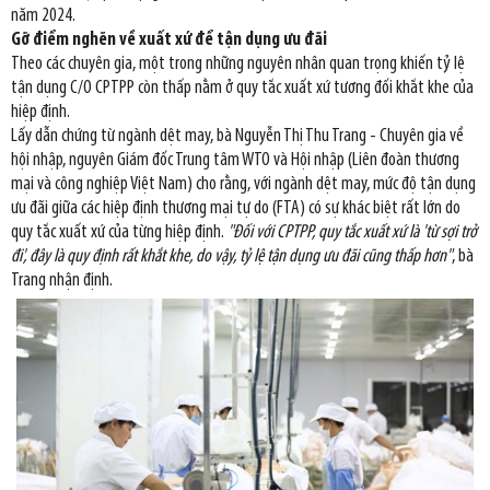
năm 2024.
Gỡ điểm nghẽn về xuất xứ để tận dụng ưu đãi
Theo các chuyên gia, một trong những nguyên nhân quan trọng khiến tỷ lệ
tận dụng C/O CPTPP còn thấp nằm ở quy tắc xuất xứ tương đối khắt khe của
hiệp định.
Lấy dẫn chứng từ ngành dệt may, bà Nguyễn Thị Thu Trang - Chuyên gia về
hội nhập, nguyên Giám đốc Trung tâm WTO và Hội nhập (Liên đoàn thương
mại và công nghiệp Việt Nam) cho rằng, với ngành dệt may, mức độ tận dụng
ưu đãi giữa các hiệp định thương mại tự do (FTA) có sự khác biệt rất lớn do
quy tắc xuất xứ của từng hiệp định.
"Đối với CPTPP, quy tắc xuất xứ là 'từ sợi trở
đi', đây là quy định rất khắt khe, do vậy, tỷ lệ tận dụng ưu đãi cũng thấp hơn"
, bà
Trang nhận định.