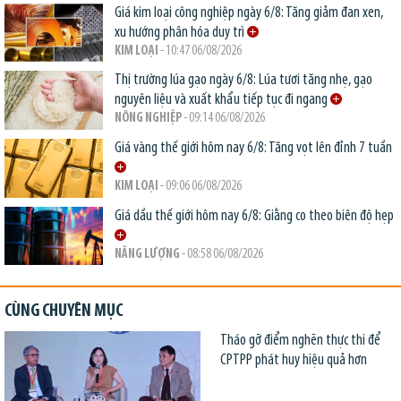
Giá kim loại công nghiệp ngày 6/8: Tăng giảm đan xen,
xu hướng phân hóa duy trì
KIM LOẠI
- 10:47 06/08/2026
Thị trường lúa gạo ngày 6/8: Lúa tươi tăng nhẹ, gạo
nguyên liệu và xuất khẩu tiếp tục đi ngang
NÔNG NGHIỆP
- 09:14 06/08/2026
Giá vàng thế giới hôm nay 6/8: Tăng vọt lên đỉnh 7 tuần
KIM LOẠI
- 09:06 06/08/2026
Giá dầu thế giới hôm nay 6/8: Giằng co theo biên độ hẹp
NĂNG LƯỢNG
- 08:58 06/08/2026
CÙNG CHUYÊN MỤC
Tháo gỡ điểm nghẽn thực thi để
CPTPP phát huy hiệu quả hơn