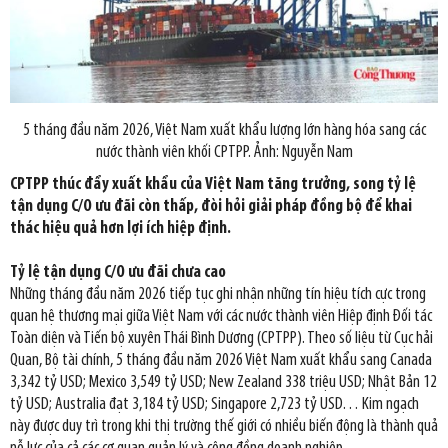
5 tháng đầu năm 2026, Việt Nam xuất khẩu lượng lớn hàng hóa sang các
nước thành viên khối CPTPP. Ảnh: Nguyễn Nam
CPTPP thúc đẩy xuất khẩu của Việt Nam tăng trưởng, song tỷ lệ
tận dụng C/O ưu đãi còn thấp, đòi hỏi giải pháp đồng bộ để khai
thác hiệu quả hơn lợi ích hiệp định.
Tỷ lệ tận dụng C/O ưu đãi chưa cao
Những tháng đầu năm 2026 tiếp tục ghi nhận những tín hiệu tích cực trong
quan hệ thương mại giữa Việt Nam với các nước thành viên Hiệp định Đối tác
Toàn diện và Tiến bộ xuyên Thái Bình Dương (CPTPP). Theo số liệu từ Cục hải
Quan, Bộ tài chính, 5 tháng đầu năm 2026 Việt Nam xuất khẩu sang Canada
3,342 tỷ USD; Mexico 3,549 tỷ USD; New Zealand 338 triệu USD; Nhật Bản 12
tỷ USD; Australia đạt 3,184 tỷ USD; Singapore 2,723 tỷ USD… Kim ngạch
này được duy trì trong khi thị trường thế giới có nhiều biến động là thành quả