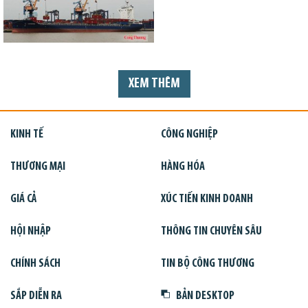
XEM THÊM
KINH TẾ
CÔNG NGHIỆP
THƯƠNG MẠI
HÀNG HÓA
GIÁ CẢ
XÚC TIẾN KINH DOANH
HỘI NHẬP
THÔNG TIN CHUYÊN SÂU
CHÍNH SÁCH
TIN BỘ CÔNG THƯƠNG
SẮP DIỄN RA
BẢN DESKTOP