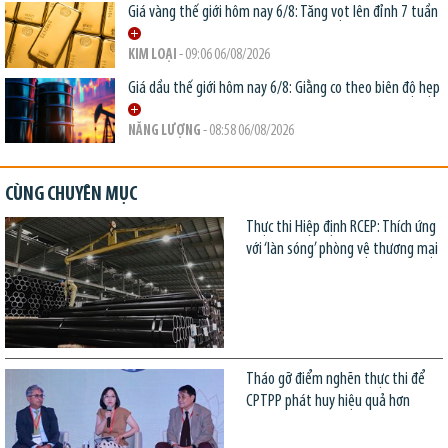
Giá vàng thế giới hôm nay 6/8: Tăng vọt lên đỉnh 7 tuần
KIM LOẠI
- 09:06 06/08/2026
Giá dầu thế giới hôm nay 6/8: Giằng co theo biên độ hẹp
NĂNG LƯỢNG
- 08:58 06/08/2026
CÙNG CHUYÊN MỤC
Thực thi Hiệp định RCEP: Thích ứng
với ‘làn sóng’ phòng vệ thương mại
Tháo gỡ điểm nghẽn thực thi để
CPTPP phát huy hiệu quả hơn