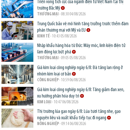
Triển vọng tích cực của ngành điện tử Việt Nam tại thị
trường Bắc Mỹ
THƯƠNG MẠI
- 08:30 04/08/2026
Trung Quốc bảo vệ mô hình tăng trưởng trước thềm đàm
phán thương mại với Mỹ và EU
KINH TẾ
- 10:43 05/08/2026
Nhập khẩu hàng hóa từ Đức: Máy móc, linh kiện điện tử
làm động lực bứt phá
THƯƠNG MẠI
- 09:05 05/08/2026
Giá kim loại công nghiệp ngày 6/8: Đà tăng lan rộng ở
nhóm kim loại cơ bản
CÔNG NGHIỆP
- 10:59 06/08/2026
Giá kim loại công nghiệp ngày 6/8: Tăng giảm đan xen,
xu hướng phân hóa duy trì
KIM LOẠI
- 10:47 06/08/2026
Thị trường lúa gạo ngày 6/8: Lúa tươi tăng nhẹ, gạo
nguyên liệu và xuất khẩu tiếp tục đi ngang
NÔNG NGHIỆP
- 09:14 06/08/2026