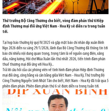
Thứ trưởng Bộ Công Thương cho biết, vòng đàm phán thứ 6 Hiệp
định Thương mại đối ứng Việt Nam - Hoa Kỳ sẽ diễn ra trong tuần
tới.
Tại họp báo thường kỳ quý IV/2025 và gặp mặt báo chí nhân dịp xuân Bính
Ngọ 2026 diễn ra sáng 29/1/2026, lãnh đạo Bộ Công Thương đã thông tin tới
báo chí nhiều nội dung quan trọng, trọng tâm là về nguồn cung điện, xăng
dầu, năng lượng, Hội chợ Mùa Xuân lần thứ nhất 2026, tiến trình đàm phán
thuế thương mại đối ứng với Hoa Kỳ...
Trả lời câu hỏi của các phóng viên về tình hình đàm phán Hiệp định Thương
mại đối ứng, công bằng và cân bằng giữa Việt Nam - Hoa Kỳ, Thứ trưởng Bộ
Công Thương Nguyễn Sinh Nhật Tân cho biết, Việt Nam - Hoa Kỳ đã trải qua 5
phiên đàm phán. Phiên đàm phán thứ 6 sẽ được diễn ra trong tuần tới.