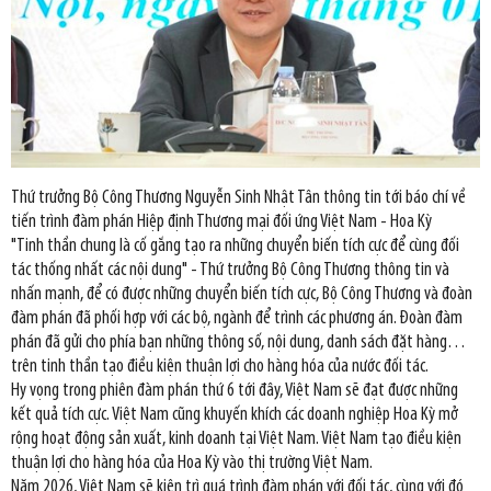
Thứ trưởng Bộ Công Thương Nguyễn Sinh Nhật Tân thông tin tới báo chí về
tiến trình đàm phán Hiệp định Thương mại đối ứng Việt Nam - Hoa Kỳ
"Tinh thần chung là cố gắng tạo ra những chuyển biến tích cực để cùng đối
tác thống nhất các nội dung" - Thứ trưởng Bộ Công Thương thông tin và
nhấn mạnh, để có được những chuyển biến tích cực, Bộ Công Thương và đoàn
đàm phán đã phối hợp với các bộ, ngành để trình các phương án. Đoàn đàm
phán đã gửi cho phía bạn những thông số, nội dung, danh sách đặt hàng…
trên tinh thần tạo điều kiện thuận lợi cho hàng hóa của nước đối tác.
Hy vọng trong phiên đàm phán thứ 6 tới đây, Việt Nam sẽ đạt được những
kết quả tích cực. Việt Nam cũng khuyến khích các doanh nghiệp Hoa Kỳ mở
rộng hoạt động sản xuất, kinh doanh tại Việt Nam. Việt Nam tạo điều kiện
thuận lợi cho hàng hóa của Hoa Kỳ vào thị trường Việt Nam.
Năm 2026, Việt Nam sẽ kiên trì quá trình đàm phán với đối tác, cùng với đó