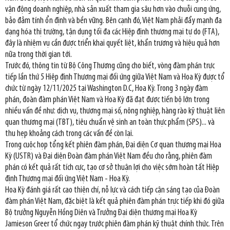
vận động doanh nghiệp, nhà sản xuất tham gia sâu hơn vào chuỗi cung ứng,
bảo đảm tính ổn định và bền vững. Bên cạnh đó, Việt Nam phải đẩy mạnh đa
dạng hóa thị trường, tận dụng tối đa các Hiệp định thương mại tự do (FTA),
đây là nhiệm vụ cần được triển khai quyết liệt, khẩn trương và hiệu quả hơn
nữa trong thời gian tới.
Trước đó, thông tin từ Bộ Công Thương cũng cho biết, vòng đàm phán trực
tiếp lần thứ 5 Hiệp định Thương mại đối ứng giữa Việt Nam và Hoa Kỳ được tổ
chức từ ngày 12/11/2025 tại Washington D.C, Hoa Kỳ. Trong 3 ngày đàm
phán, đoàn đàm phán Việt Nam và Hoa Kỳ đã đạt được tiến bộ lớn trong
nhiều vấn đề như: dịch vụ, thương mại số, nông nghiệp, hàng rào kỹ thuật liên
quan thương mại (TBT), tiêu chuẩn vệ sinh an toàn thực phẩm (SPS)... và
thu hẹp khoảng cách trong các vấn đề còn lại.
Trong cuộc họp tổng kết phiên đàm phán, Đại diện Cơ quan thương mại Hoa
Kỳ (USTR) và Đại diện Đoàn đàm phán Việt Nam đều cho rằng, phiên đàm
phán có kết quả rất tích cực, tạo cơ sở thuận lợi cho việc sớm hoàn tất Hiệp
định Thương mại đối ứng Việt Nam - Hoa Kỳ.
Hoa Kỳ đánh giá rất cao thiện chí, nỗ lực và cách tiếp cận sáng tạo của Đoàn
đàm phán Việt Nam, đặc biệt là kết quả phiên đàm phán trực tiếp khi đó giữa
Bộ trưởng Nguyễn Hồng Diên và Trưởng Đại diện thương mại Hoa Kỳ
Jamieson Greer tổ chức ngay trước phiên đàm phán kỹ thuật chính thức. Trên