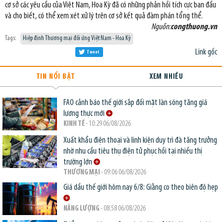
cơ sở các yêu cầu của Việt Nam, Hoa Kỳ đã có những phản hồi tích cực ban đầu
và cho biết, có thể xem xét xử lý trên cơ sở kết quả đàm phán tổng thể.
Nguồn:
congthuong.vn
Tags:
Hiệp định Thương mại đối ứng Việt Nam - Hoa Kỳ
Link gốc
Tweet
TIN NỔI BẬT
XEM NHIỀU
FAO cảnh báo thế giới sắp đối mặt làn sóng tăng giá
lương thực mới
KINH TẾ
- 10:29 06/08/2026
Xuất khẩu điện thoại và linh kiện duy trì đà tăng trưởng
nhờ nhu cầu tiêu thụ điện tử phục hồi tại nhiều thị
trường lớn
THƯƠNG MẠI
- 09:06 06/08/2026
Giá dầu thế giới hôm nay 6/8: Giằng co theo biên độ hẹp
NĂNG LƯỢNG
- 08:58 06/08/2026