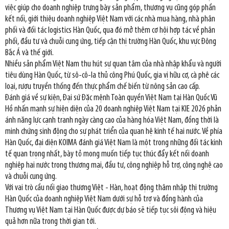
việc giúp cho doanh nghiệp trưng bày sản phẩm, thương vụ cũng góp phần
kết nối, giới thiệu doanh nghiệp Việt Nam với các nhà mua hàng, nhà phân
phối và đối tác logistics Hàn Quốc, qua đó mở thêm cơ hội hợp tác về phân
phối, đầu tư và chuỗi cung ứng, tiếp cận thị trường Hàn Quốc, khu vực Đông
Bắc Á và thế giới.
Nhiều sản phẩm Việt Nam thu hút sự quan tâm của nhà nhập khẩu và người
tiêu dùng Hàn Quốc, từ sô-cô-la thủ công Phú Quốc, gia vị hữu cơ, cà phê các
loại, rượu truyền thống đến thực phẩm chế biến từ nông sản cao cấp.
Đánh giá về sự kiện, Đại sứ Đặc mệnh Toàn quyền Việt Nam tại Hàn Quốc Vũ
Hồ nhấn mạnh sự hiện diện của 20 doanh nghiệp Việt Nam tại KIE 2026 phản
ánh năng lực cạnh tranh ngày càng cao của hàng hóa Việt Nam, đồng thời là
minh chứng sinh động cho sự phát triển của quan hệ kinh tế hai nước. Về phía
Hàn Quốc, đại diện KOIMA đánh giá Việt Nam là một trong những đối tác kinh
tế quan trọng nhất, bày tỏ mong muốn tiếp tục thúc đẩy kết nối doanh
nghiệp hai nước trong thương mại, đầu tư, công nghiệp hỗ trợ, công nghệ cao
và chuỗi cung ứng.
Với vai trò cầu nối giao thương Việt - Hàn, hoạt động thâm nhập thị trường
Hàn Quốc của doanh nghiệp Việt Nam dưới sự hỗ trợ và đồng hành của
Thương vụ Việt Nam tại Hàn Quốc được dự báo sẽ tiếp tục sôi động và hiệu
quả hơn nữa trong thời gian tới.