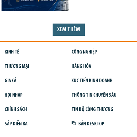
XEM THÊM
KINH TẾ
CÔNG NGHIỆP
THƯƠNG MẠI
HÀNG HÓA
GIÁ CẢ
XÚC TIẾN KINH DOANH
HỘI NHẬP
THÔNG TIN CHUYÊN SÂU
CHÍNH SÁCH
TIN BỘ CÔNG THƯƠNG
SẮP DIỄN RA
BẢN DESKTOP