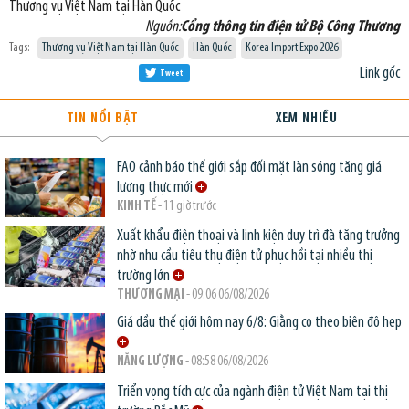
Thương vụ Việt Nam tại Hàn Quốc
Nguồn:
Cổng thông tin điện tử Bộ Công Thương
Tags:
Thương vụ Việt Nam tại Hàn Quốc
Hàn Quốc
Korea Import Expo 2026
Link gốc
Tweet
TIN NỔI BẬT
XEM NHIỀU
FAO cảnh báo thế giới sắp đối mặt làn sóng tăng giá
lương thực mới
KINH TẾ
- 11 giờ trước
Xuất khẩu điện thoại và linh kiện duy trì đà tăng trưởng
nhờ nhu cầu tiêu thụ điện tử phục hồi tại nhiều thị
trường lớn
THƯƠNG MẠI
- 09:06 06/08/2026
Giá dầu thế giới hôm nay 6/8: Giằng co theo biên độ hẹp
NĂNG LƯỢNG
- 08:58 06/08/2026
Triển vọng tích cực của ngành điện tử Việt Nam tại thị