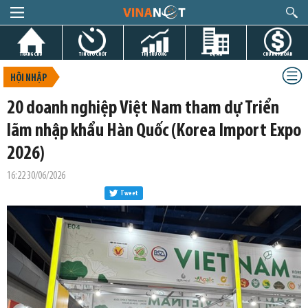
TRANG CHỦ
TIN GIỜ CHÓT
THỊ TRƯỜNG
DỰ ÁN
CHỨNG KHOÁN
HỘI NHẬP
20 doanh nghiệp Việt Nam tham dự Triển
lãm nhập khẩu Hàn Quốc (Korea Import Expo
2026)
16:22 30/06/2026
Tweet