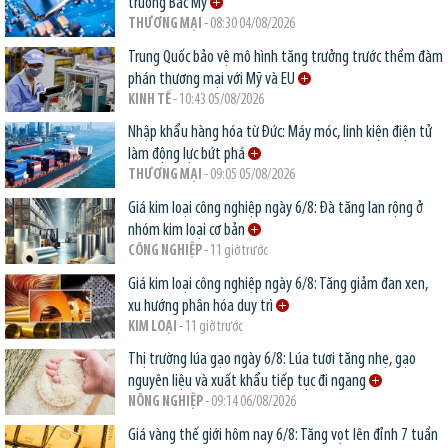
trường Bắc Mỹ
THƯƠNG MẠI
- 08:30 04/08/2026
Trung Quốc bảo vệ mô hình tăng trưởng trước thềm đàm
phán thương mại với Mỹ và EU
KINH TẾ
- 10:43 05/08/2026
Nhập khẩu hàng hóa từ Đức: Máy móc, linh kiện điện tử
làm động lực bứt phá
THƯƠNG MẠI
- 09:05 05/08/2026
Giá kim loại công nghiệp ngày 6/8: Đà tăng lan rộng ở
nhóm kim loại cơ bản
CÔNG NGHIỆP
- 11 giờ trước
Giá kim loại công nghiệp ngày 6/8: Tăng giảm đan xen,
xu hướng phân hóa duy trì
KIM LOẠI
- 11 giờ trước
Thị trường lúa gạo ngày 6/8: Lúa tươi tăng nhẹ, gạo
nguyên liệu và xuất khẩu tiếp tục đi ngang
NÔNG NGHIỆP
- 09:14 06/08/2026
Giá vàng thế giới hôm nay 6/8: Tăng vọt lên đỉnh 7 tuần