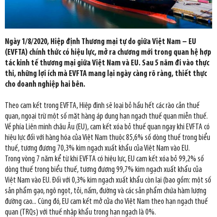
Ngày 1/8/2020, Hiệp định Thương mại tự do giữa Việt Nam – EU
(EVFTA) chính thức có hiệu lực, mở ra chương mới trong quan hệ hợp
tác kinh tế thương mại giữa Việt Nam và EU. Sau 5 năm đi vào thực
thi, những lợi ích mà EVFTA mang lại ngày càng rõ ràng, thiết thực
cho doanh nghiệp hai bên.
Theo cam kết trong EVFTA, Hiệp định sẽ loại bỏ hầu hết các rào cản thuế
quan, ngoại trừ một số mặt hàng áp dụng hạn ngạch thuế quan miễn thuế.
Về phía Liên minh châu Âu (EU), cam kết xóa bỏ thuế quan ngay khi EVFTA có
hiệu lực đối với hàng hóa của Việt Nam thuộc 85,6% số dòng thuế trong biểu
thuế, tương đương 70,3% kim ngạch xuất khẩu của Việt Nam vào EU.
Trong vòng 7 năm kể từ khi EVFTA có hiệu lực, EU cam kết xóa bỏ 99,2% số
dòng thuế trong biểu thuế, tương đương 99,7% kim ngạch xuất khẩu của
Việt Nam vào EU. Đối với 0,3% kim ngạch xuất khẩu còn lại (bao gồm: một số
sản phẩm gạo, ngô ngọt, tỏi, nấm, đường và các sản phẩm chứa hàm lượng
đường cao... Cùng đó, EU cam kết mở cửa cho Việt Nam theo hạn ngạch thuế
quan (TRQs) với thuế nhập khẩu trong hạn ngạch là 0%.