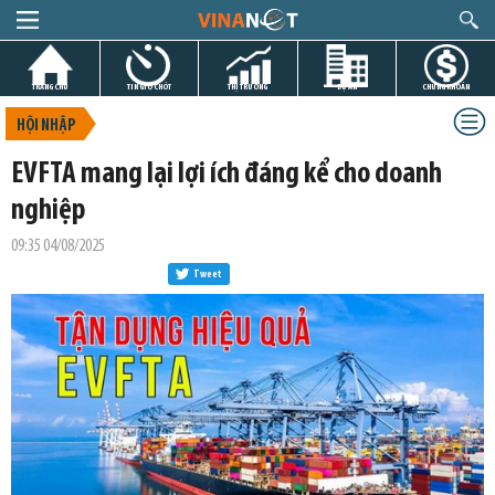
TRANG CHỦ
TIN GIỜ CHÓT
THỊ TRƯỜNG
DỰ ÁN
CHỨNG KHOÁN
HỘI NHẬP
EVFTA mang lại lợi ích đáng kể cho doanh
nghiệp
09:35 04/08/2025
Tweet