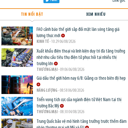
Link gốc
Tweet
TIN NỔI BẬT
XEM NHIỀU
FAO cảnh báo thế giới sắp đối mặt làn sóng tăng giá
lương thực mới
KINH TẾ
- 10:29 06/08/2026
Xuất khẩu điện thoại và linh kiện duy trì đà tăng trưởng
nhờ nhu cầu tiêu thụ điện tử phục hồi tại nhiều thị
trường lớn
THƯƠNG MẠI
- 09:06 06/08/2026
Giá dầu thế giới hôm nay 6/8: Giằng co theo biên độ hẹp
NĂNG LƯỢNG
- 08:58 06/08/2026
Triển vọng tích cực của ngành điện tử Việt Nam tại thị
trường Bắc Mỹ
THƯƠNG MẠI
- 08:30 04/08/2026
Trung Quốc bảo vệ mô hình tăng trưởng trước thềm đàm
phán thương mại với Mỹ và EU