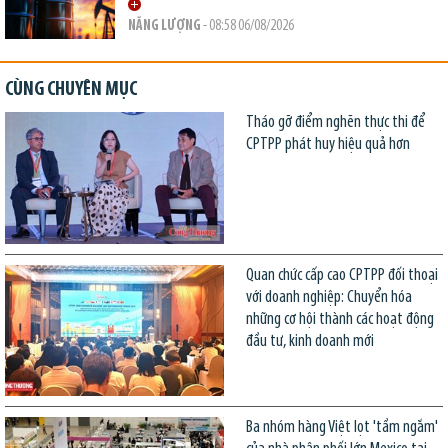
NĂNG LƯỢNG
- 08:58 06/08/2026
CÙNG CHUYÊN MỤC
Tháo gỡ điểm nghẽn thực thi để
CPTPP phát huy hiệu quả hơn
Quan chức cấp cao CPTPP đối thoại
với doanh nghiệp: Chuyển hóa
những cơ hội thành các hoạt động
đầu tư, kinh doanh mới
Ba nhóm hàng Việt lọt 'tầm ngắm'