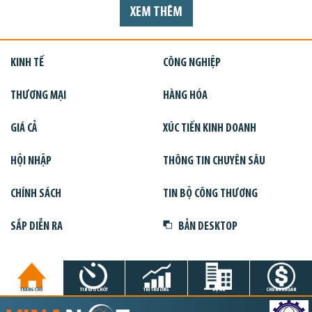
XEM THÊM
KINH TẾ
CÔNG NGHIỆP
THƯƠNG MẠI
HÀNG HÓA
GIÁ CẢ
XÚC TIẾN KINH DOANH
HỘI NHẬP
THÔNG TIN CHUYÊN SÂU
CHÍNH SÁCH
TIN BỘ CÔNG THƯƠNG
SẮP DIỄN RA
BẢN DESKTOP
TRANG CHỦ
TIN GIỜ CHÓT
THỊ TRƯỜNG
DỰ ÁN
CHỨNG KHOÁN