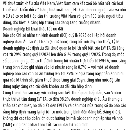
Về thuế xuất khẩu của Việt Nam, Việt Nam cam kết xoá bỏ hầu hết các loại
thuế xuất khẩu đối với hàng hoá xuất sang EU. Các doanh nghiệp vừa và nhỏ
ở EU sẽ có cơ hội tiếp cận thị trường Việt Nam với gầm 100 triệu người tiêu
dùng, đặc biệt là tầng lớp trung lưu đang tăng trưởng nhanh.
Doanh nghiệp EU khai thác tốt ưu đãi
Báo cáo Chỉ số niềm tin kinh doanh (BCI) quý II/2025 do Hiệp hội doanh
nghiệp châu Âu tại Việt Nam (EuroCham) công bố mới đây cho thấy, tỷ lệ
doanh nghiệp xác định ưu đãi thuế quan là lợi ích nổi bật của EVFTA đã tăng
vọt từ 29% trong quý II/2024 lên đến 61% trong quý II/2025. Trong đó, một
số doanh nghiệp đã có thể định lượng lợi nhuận trực tiếp từ EVFTA, mức tăng
trung bình được ghi nhận vào lợi nhuận ròng là 8,7% – với một số doanh
nghiệp báo cáo con số ấn tượng lên tới 25%. Sự gia tăng này phản ánh hiệu
quả của lộ trình cắt giảm thuế theo từng giai đoạn, cũng như mức độ tận
dụng ngày càng cao các điều khoản ưu đãi của hiệp định.
Cũng theo báo cáo này, với những cam kết thuế quan hấp dẫn, sau 5 năm
thực thi và tận dụng EVFTA, có đến 98,2% doanh nghiệp châu Âu tham gia
khảo sát cho biết, họ đã biết đến EVFTA và gần một nửa trong số đó báo cáo
rằng hiệp định mang lại lợi ích từ mức trung bình đến đáng kể. Đáng chú ý,
không chỉ các tập đoàn lớn được hưởng lợi mà các doanh nghiệp vừa và nhỏ
(SME) cũng đang khai thác tốt các ưu đãi từ hiệp định.