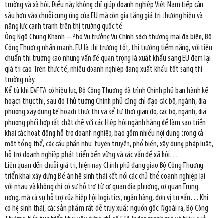
trường và xã hội. Điều này không chỉ giúp doanh nghiệp Việt Nam tiếp cận
sâu hơn vào chuỗi cung ứng của EU mà còn gia tăng giá trị thương hiệu và
năng lực cạnh tranh trên thị trường quốc tế.
Ông Ngô Chung Khanh – Phó Vụ trưởng Vụ Chính sách thương mại đa biên, Bộ
Công Thương nhấn mạnh, EU là thị trường tốt, thị trường tiềm năng, với tiêu
chuẩn thị trường cao nhưng vấn đề quan trọng là xuất khẩu sang EU đem lại
giá trị cao. Trên thực tế, nhiều doanh nghiệp đang xuất khẩu tốt sang thị
trường này.
Kể từ khi EVFTA có hiệu lực, Bộ Công Thương đã trình Chính phủ ban hành kế
hoạch thực thi, sau đó Thủ tướng Chính phủ cũng chỉ đạo các bộ, ngành, địa
phương xây dựng kế hoạch thực thi và kể từ thời gian đó, các bộ, ngành, địa
phương phối hợp rất chặt chẽ với các Hiệp hội ngành hàng để làm sao triển
khai các hoạt động hỗ trợ doanh nghiệp, bao gồm nhiều nội dung trong cả
một tổng thể, các cấu phần như: tuyên truyền, phổ biến, xây dựng pháp luật,
hỗ trợ doanh nghiệp phát triển bền vững và các vấn đề xã hội…
Liên quan đến chuỗi giá trị, hiện nay Chính phủ đang giao Bộ Công Thương
triển khai xây dựng Đề án hệ sinh thái kết nối các chủ thể doanh nghiệp lại
với nhau và không chỉ có sự hỗ trợ từ cơ quan địa phương, cơ quan Trung
ương, mà cả sự hỗ trợ của hiệp hội logistics, ngân hàng, đơn vị tư vấn… Khi
có hệ sinh thái, các sản phẩm rất dễ truy xuất nguồn gốc. Ngoài ra, Bộ Công