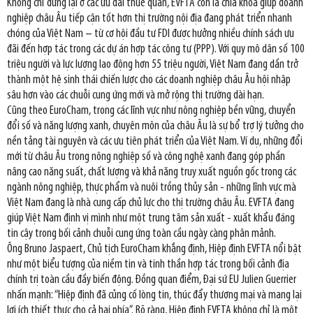
Không chỉ dừng lại ở các ưu đãi thuế quan, EVFTA còn là chìa khóa giúp doanh
nghiệp châu Âu tiếp cận tốt hơn thị trường nội địa đang phát triển nhanh
chóng của Việt Nam – từ cơ hội đầu tư FDI được hưởng nhiều chính sách ưu
đãi đến hợp tác trong các dự án hợp tác công tư (PPP). Với quy mô dân số 100
triệu người và lực lượng lao động hơn 55 triệu người, Việt Nam đang dần trở
thành một hệ sinh thái chiến lược cho các doanh nghiệp châu Âu hội nhập
sâu hơn vào các chuỗi cung ứng mới và mở rộng thị trường dài hạn.
Cũng theo EuroCham, trong các lĩnh vực như nông nghiệp bền vững, chuyển
đổi số và năng lượng xanh, chuyên môn của châu Âu là sự bổ trợ lý tưởng cho
nền tảng tài nguyên và các ưu tiên phát triển của Việt Nam. Ví dụ, những đổi
mới từ châu Âu trong nông nghiệp số và công nghệ xanh đang góp phần
nâng cao năng suất, chất lượng và khả năng truy xuất nguồn gốc trong các
ngành nông nghiệp, thực phẩm và nuôi trồng thủy sản - những lĩnh vực mà
Việt Nam đang là nhà cung cấp chủ lực cho thị trường châu Âu. EVFTA đang
giúp Việt Nam định vị mình như một trung tâm sản xuất - xuất khẩu đáng
tin cậy trong bối cảnh chuỗi cung ứng toàn cầu ngày càng phân mảnh.
Ông Bruno Jaspaert, Chủ tịch EuroCham khẳng định, Hiệp định EVFTA nổi bật
như một biểu tượng của niềm tin và tinh thần hợp tác trong bối cảnh địa
chính trị toàn cầu đầy biến động. Đồng quan điểm, Đại sứ EU Julien Guerrier
nhấn mạnh: “Hiệp định đã củng cố lòng tin, thúc đẩy thương mại và mang lại
lợi ích thiết thực cho cả hai phía”. Rõ ràng, Hiệp định EVFTA không chỉ là một