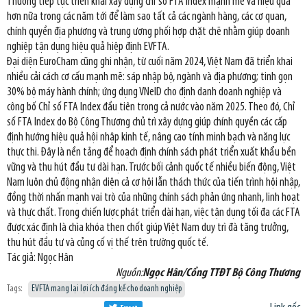
Thương tiếp tục triển khai xây dựng chỉ số FTA Index mạnh mẽ và hiệu quả
hơn nữa trong các năm tới để làm sao tất cả các ngành hàng, các cơ quan,
chính quyền địa phương và trung ương phối hợp chặt chẽ nhằm giúp doanh
nghiệp tận dụng hiệu quả hiệp định EVFTA.
Đại diện EuroCham cũng ghi nhận, từ cuối năm 2024, Việt Nam đã triển khai
nhiều cải cách cơ cấu mạnh mẽ: sáp nhập bộ, ngành và địa phương; tinh gọn
30% bộ máy hành chính; ứng dụng VNeID cho định danh doanh nghiệp và
công bố Chỉ số FTA Index đầu tiên trong cả nước vào năm 2025. Theo đó, Chỉ
số FTA Index do Bộ Công Thương chủ trì xây dựng giúp chính quyền các cấp
định hướng hiệu quả hội nhập kinh tế, nâng cao tính minh bạch và năng lực
thực thi. Đây là nền tảng để hoạch định chính sách phát triển xuất khẩu bền
vững và thu hút đầu tư dài hạn. Trước bối cảnh quốc tế nhiều biến động, Việt
Nam luôn chủ động nhận diện cả cơ hội lẫn thách thức của tiến trình hội nhập,
đồng thời nhấn mạnh vai trò của những chính sách phản ứng nhanh, linh hoạt
và thực chất. Trong chiến lược phát triển dài hạn, việc tận dụng tối đa các FTA
được xác định là chìa khóa then chốt giúp Việt Nam duy trì đà tăng trưởng,
thu hút đầu tư và củng cố vị thế trên trường quốc tế.
Tác giả: Ngọc Hân
Nguồn:
Ngọc Hân/Cổng TTĐT Bộ Công Thương
Tags:
EVFTA mang lại lợi ích đáng kể cho doanh nghiệp