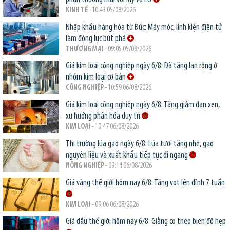
KINH TẾ
- 10:43 05/08/2026
Nhập khẩu hàng hóa từ Đức: Máy móc, linh kiện điện tử
làm động lực bứt phá
THƯƠNG MẠI
- 09:05 05/08/2026
Giá kim loại công nghiệp ngày 6/8: Đà tăng lan rộng ở
nhóm kim loại cơ bản
CÔNG NGHIỆP
- 10:59 06/08/2026
Giá kim loại công nghiệp ngày 6/8: Tăng giảm đan xen,
xu hướng phân hóa duy trì
KIM LOẠI
- 10:47 06/08/2026
Thị trường lúa gạo ngày 6/8: Lúa tươi tăng nhẹ, gạo
nguyên liệu và xuất khẩu tiếp tục đi ngang
NÔNG NGHIỆP
- 09:14 06/08/2026
Giá vàng thế giới hôm nay 6/8: Tăng vọt lên đỉnh 7 tuần
KIM LOẠI
- 09:06 06/08/2026
Giá dầu thế giới hôm nay 6/8: Giằng co theo biên độ hẹp