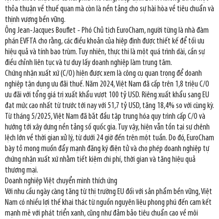
thỏa thuận về thuế quan mà còn là nền tảng cho sự hài hòa về tiêu chuẩn và
thịnh vượng bền vững.
Ông Jean-Jacques Bouflet - Phó Chủ tịch EuroCham, người từng là nhà đàm
phán EVFTA cho rằng, các điều khoản của hiệp định được thiết kế để tối ưu
hiệu quả và tính bao trùm. Tuy nhiên, thực thi là một quá trình dài, cần sự
điều chỉnh liên tục và tư duy lấy doanh nghiệp làm trung tâm.
Chứng nhận xuất xứ (C/O) hiện được xem là công cụ quan trọng để doanh
nghiệp tận dụng ưu đãi thuế. Năm 2024, Việt Nam đã cấp trên 1,8 triệu C/O
ưu đãi với tổng giá trị xuất khẩu vượt 100 tỷ USD. Riêng xuất khẩu sang EU
đạt mức cao nhất từ trước tới nay với 51,7 tỷ USD, tăng 18,4% so với cùng kỳ.
Từ tháng 5/2025, Việt Nam đã bắt đầu tập trung hóa quy trình cấp C/O và
hướng tới xây dựng nền tảng số quốc gia. Tuy vậy, hiện vẫn tồn tại sự chênh
lệch lớn về thời gian xử lý, từ dưới 24 giờ đến trên một tuần. Do đó, EuroCham
bày tỏ mong muốn đẩy mạnh đăng ký điện tử và cho phép doanh nghiệp tự
chứng nhận xuất xứ nhằm tiết kiệm chi phí, thời gian và tăng hiệu quả
thương mại.
Doanh nghiệp Việt chuyển mình thích ứng
Với nhu cầu ngày càng tăng từ thị trường EU đối với sản phẩm bền vững, Việt
Nam có nhiều lợi thế khai thác từ nguồn nguyên liệu phong phú đến cam kết
mạnh mẽ với phát triển xanh, cũng như đảm bảo tiêu chuẩn cao về môi