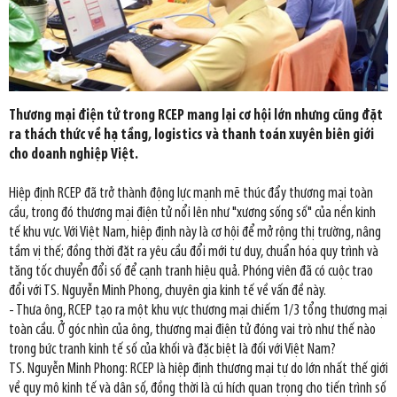
Thương mại điện tử trong RCEP mang lại cơ hội lớn nhưng cũng đặt
ra thách thức về hạ tầng, logistics và thanh toán xuyên biên giới
cho doanh nghiệp Việt.
Hiệp định RCEP đã trở thành động lực mạnh mẽ thúc đẩy thương mại toàn
cầu, trong đó thương mại điện tử nổi lên như "xương sống số" của nền kinh
tế khu vực. Với Việt Nam, hiệp định này là cơ hội để mở rộng thị trường, nâng
tầm vị thế; đồng thời đặt ra yêu cầu đổi mới tư duy, chuẩn hóa quy trình và
tăng tốc chuyển đổi số để cạnh tranh hiệu quả. Phóng viên đã có cuộc trao
đổi với TS. Nguyễn Minh Phong, chuyên gia kinh tế về vấn đề này.
- Thưa ông, RCEP tạo ra một khu vực thương mại chiếm 1/3 tổng thương mại
toàn cầu. Ở góc nhìn của ông, thương mại điện tử đóng vai trò như thế nào
trong bức tranh kinh tế số của khối và đặc biệt là đối với Việt Nam?
TS. Nguyễn Minh Phong: RCEP là hiệp định thương mại tự do lớn nhất thế giới
về quy mô kinh tế và dân số, đồng thời là cú hích quan trọng cho tiến trình số