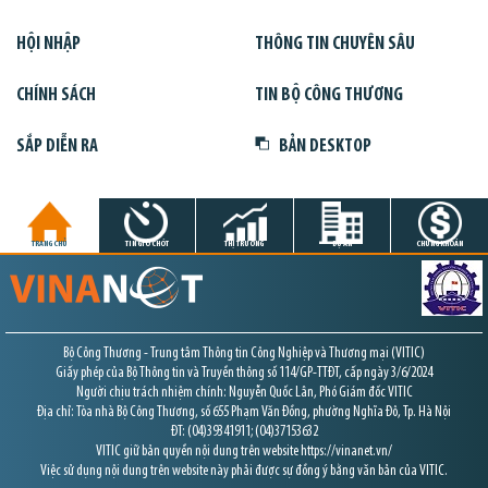
HỘI NHẬP
THÔNG TIN CHUYÊN SÂU
CHÍNH SÁCH
TIN BỘ CÔNG THƯƠNG
SẮP DIỄN RA
BẢN DESKTOP
TRANG CHỦ
TIN GIỜ CHÓT
THỊ TRƯỜNG
DỰ ÁN
CHỨNG KHOÁN
Bộ Công Thương - Trung tâm Thông tin Công Nghiệp và Thương mại (VITIC)
Giấy phép của Bộ Thông tin và Truyền thông số 114/GP-TTĐT, cấp ngày 3/6/2024
Người chịu trách nhiệm chính: Nguyễn Quốc Lân, Phó Giám đốc VITIC
Địa chỉ: Tòa nhà Bộ Công Thương, số 655 Phạm Văn Đồng, phường Nghĩa Đô, Tp. Hà Nội
ĐT: (04)39341911; (04)37153632
VITIC giữ bản quyền nội dung trên website https://vinanet.vn/
Việc sử dụng nội dung trên website này phải được sự đồng ý bằng văn bản của VITIC.