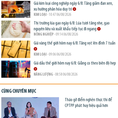
Giá kim loại công nghiệp ngày 6/8: Tăng giảm đan xen,
xu hướng phân hóa duy trì
KIM LOẠI
- 10:47 06/08/2026
Thị trường lúa gạo ngày 6/8: Lúa tươi tăng nhẹ, gạo
nguyên liệu và xuất khẩu tiếp tục đi ngang
NÔNG NGHIỆP
- 09:14 06/08/2026
Giá vàng thế giới hôm nay 6/8: Tăng vọt lên đỉnh 7 tuần
KIM LOẠI
- 09:06 06/08/2026
Giá dầu thế giới hôm nay 6/8: Giằng co theo biên độ hẹp
NĂNG LƯỢNG
- 08:58 06/08/2026
CÙNG CHUYÊN MỤC
Tháo gỡ điểm nghẽn thực thi để
CPTPP phát huy hiệu quả hơn