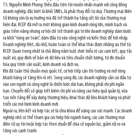
TS. Nguyễn Minh Phong: Điều đầu tiên tôi muốn nhấn mạnh với cộng đồng
doanh nghiệp, đặc biệt là khối SMEs, là phải thay đổi tư duy. Thương mại điện
tử không còn là xu hướng mà đã trở thành hạ tầng cốt lõi của thương mại
hiện đại. RCEP đã mở ra một không gian kinh doanh rộng lớn, minh bạch và
giàu tiềm năng nhưng cơ hội chỉ trở thành giá trị khi doanh nghiệp dám bước
ra khỏi “vùng an toàn”, dám đầu tư vào công nghệ và kiến thức để hội nhập.
Doanh nghiệp Việt, dù nhỏ, hoàn toàn có thể khai thác được những ưu thế từ
RCEP. Quan trọng nhất là chủ động nắm luật chơi: hiểu rõ các cam kết, quy tắc
xuất xứ, quy định về bảo vệ dữ liệu và tiêu chuẩn chất lượng, từ đó chuẩn
hóa quy trình sản xuất, kinh doanh và dịch vụ.
Khi đã tuân thủ chuẩn mực quốc tế, cơ hội tiếp cận thị trường và mở rộng
khách hàng sẽ tăng lên rõ rệt. Song song đó, các doanh nghiệp cần coi đầu tư
vào con người và công nghệ là chiến lược dài hạn, không phải chi phí ngắn
hạn. Chuyển đổi số giúp tiết kiệm chi phí và nâng cao hiệu quả quản lý, vừa
tạo nền tảng để xây dựng thương hiệu, khai thác dữ liệu khách hàng và phát
triển các mô hình kinh doanh mới.
Ngoài ra, liên kết và hợp tác sẽ là chìa khóa để nâng cao sức mạnh. Các doanh
nghiệp nhỏ có thể tham gia các hiệp hội ngành hàng, các sàn thương mại
điện tử uy tín hoặc hợp tác theo chuỗi để chia sẻ nguồn lực, giảm rủi ro và
tăng sức cạnh tranh.