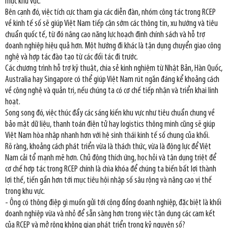
mực khu vực.
Bên cạnh đó, việc tích cực tham gia các diễn đàn, nhóm công tác trong RCEP
về kinh tế số sẽ giúp Việt Nam tiếp cận sớm các thông tin, xu hướng và tiêu
chuẩn quốc tế, từ đó nâng cao năng lực hoạch định chính sách và hỗ trợ
doanh nghiệp hiệu quả hơn. Một hướng đi khác là tận dụng chuyển giao công
nghệ và hợp tác đào tạo từ các đối tác đi trước.
Các chương trình hỗ trợ kỹ thuật, chia sẻ kinh nghiệm từ Nhật Bản, Hàn Quốc,
Australia hay Singapore có thể giúp Việt Nam rút ngắn đáng kể khoảng cách
về công nghệ và quản trị, nếu chúng ta có cơ chế tiếp nhận và triển khai linh
hoạt.
Song song đó, việc thúc đẩy các sáng kiến khu vực như tiêu chuẩn chung về
bảo mật dữ liệu, thanh toán điện tử hay logistics thông minh cũng sẽ giúp
Việt Nam hòa nhập nhanh hơn với hệ sinh thái kinh tế số chung của khối.
Rõ ràng, khoảng cách phát triển vừa là thách thức, vừa là động lực để Việt
Nam cải tổ mạnh mẽ hơn. Chủ động thích ứng, học hỏi và tận dụng triệt để
cơ chế hợp tác trong RCEP chính là chìa khóa để chúng ta biến bất lợi thành
lợi thế, tiến gần hơn tới mục tiêu hội nhập số sâu rộng và nâng cao vị thế
trong khu vực.
- Ông có thông điệp gì muốn gửi tới cộng đồng doanh nghiệp, đặc biệt là khối
doanh nghiệp vừa và nhỏ để sẵn sàng hơn trong việc tận dụng các cam kết
của RCEP và mở rộng không gian phát triển trong kỷ nguyên số?