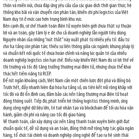
thôn và miền núi, chưa đáp ứng yêu cầu của các giao dịch thời gian thực; hệ
thống kho bãi và vận chuyển còn phân tán, khiến chi phí logistics của Việt
Nam duy trì ở mức cao hơn trung bình khu vực.
Bên cạnh đó, cơ chế thanh toán điện tử xuyên biên giới chưa thật sự thuận
lợi và an toàn, gây tâm lý e dè cho cả doanh nghiệp lẫn người tiêu dùng.
Nguyên nhân của những “nút thắt” này xuất phát từ nhiều yếu tố: đầu tư
cho hạ tầng còn phân tán; thiếu sự liên thông giữa các ngành; khung pháp lý
và chuẩn kết nối quốc tế chưa hoàn chỉnh và năng lực quản trị của nhiều
doanh nghiệp logistics còn hạn chế. Điều này khiến Việt Nam dù có lợi thế về
thị trường và tốc độ tăng trưởng thương mại điện tử, nhưng chưa thể khai
thác hết tiềm năng từ RCEP.
Để rút ngắn khoảng cách, Việt Nam cần một chiến lược đột phá và đồng bộ.
Trước hết, đẩy nhanh hiện đại hóa hạ tầng số, ưu tiên kết nối rộng khắp với
tốc độ và độ ổn định cao, đảm bảo các nền tảng thương mại điện tử hoạt
động thông suốt. Tiếp đó, phát triển hệ thống logistics thông minh, ứng
dụng công nghệ dữ liệu lớn, trí tuệ nhân tạo và blockchain để tối ưu hóa vận
hành, giảm chi phí và nâng cao tốc độ giao hàng.
Về thanh toán, cần xây dựng các nền tảng thanh toán xuyên biên giới đạt
chuẩn quốc tế, dễ sử dụng và an toàn, đồng thời mở rộng hợp tác giữa ngân
hàng, tổ chức tài chính và doanh nghiệp công nghệ để tạo ra hệ sinh thái