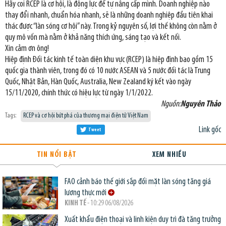
Hãy coi RCEP là cơ hội, là động lực để tự nâng cấp mình. Doanh nghiệp nào
thay đổi nhanh, chuẩn hóa nhanh, sẽ là những doanh nghiệp đầu tiên khai
thác được “làn sóng cơ hội” này. Trong kỷ nguyên số, lợi thế không còn nằm ở
quy mô vốn mà nằm ở khả năng thích ứng, sáng tạo và kết nối.
Xin cảm ơn ông!
Hiệp định Đối tác kinh tế toàn diện khu vực (RCEP) là hiệp định bao gồm 15
quốc gia thành viên, trong đó có 10 nước ASEAN và 5 nước đối tác là Trung
Quốc, Nhật Bản, Hàn Quốc, Australia, New Zealand ký kết vào ngày
15/11/2020, chính thức có hiệu lực từ ngày 1/1/2022.
Nguồn:
Nguyên Thảo
Tags:
RCEP và cơ hội bứt phá của thương mại điện tử Việt Nam
Link gốc
Tweet
TIN NỔI BẬT
XEM NHIỀU
FAO cảnh báo thế giới sắp đối mặt làn sóng tăng giá
lương thực mới
KINH TẾ
- 10:29 06/08/2026
Xuất khẩu điện thoại và linh kiện duy trì đà tăng trưởng