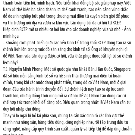
thanh toán tiện lợi, minh bạch. Nếu triển khai đồng bộ các giải pháp này, Việt
Nam có thể biến hạ tầng thành lợi thế cạnh tranh, tạo nền tảng vững chắc
để doanh nghiệp bứt phá trong thương mại điện tử xuyên biên giới để phục
vụ thị trường nội địa và vươn ra khu vực, tận dụng tối đa cơ hội từ RCEP.
Hiệp định RCEP mở ra nhiều cơ hội lớn cho các doanh nghiệp vừa và nhỏ - Ảnh
minh họa
- Khoảng cách phát triển giữa các nền kinh tế trong khối RCEP đang tạo ra sự
chênh lệch lớn trong mức độ sẵn sàng cho kinh tế số. Ông có khuyến nghị gì
để Việt Nam vừa tận dụng được cơ hội, vừa khắc phục được bất lợi từ sự chênh
lệch này?
TS. Nguyễn Minh Phong: Một số quốc gia như Nhật Bản, Hàn Quốc, Singapore
đã sở hữu nền tảng kinh tế số và hệ sinh thái thương mại điện tử hoàn
chỉnh, trong khi các nước đang phát triển, trong đó có Việt Nam, mới ở giai
đoạn đầu của hành trình chuyển đổi. Sự chênh lệch này tạo ra áp lực cạnh
tranh lớn, nhưng đồng thời cũng mở ra cơ hội để Việt Nam tận dụng các cơ
chế hợp tác trong khối để tăng tốc. Điều quan trọng nhất là Việt Nam cần tư
duy hội nhập chủ động.
Thay vì lo ngại bị bỏ lại phía sau, chúng ta cần xác định rõ các lĩnh vực thế
mạnh như nông sản, hàng tiêu dùng, công nghiệp nhẹ, rồi tập trung đầu tư
công nghệ, nâng cấp quy trình sản xuất, quản lý và tiếp thị để đáp ứng chuẩn