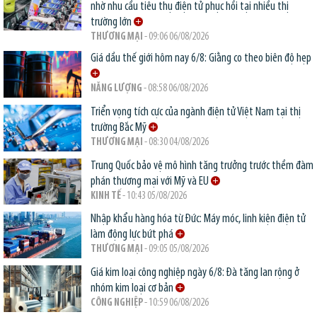
nhờ nhu cầu tiêu thụ điện tử phục hồi tại nhiều thị
trường lớn
THƯƠNG MẠI
- 09:06 06/08/2026
Giá dầu thế giới hôm nay 6/8: Giằng co theo biên độ hẹp
NĂNG LƯỢNG
- 08:58 06/08/2026
Triển vọng tích cực của ngành điện tử Việt Nam tại thị
trường Bắc Mỹ
THƯƠNG MẠI
- 08:30 04/08/2026
Trung Quốc bảo vệ mô hình tăng trưởng trước thềm đàm
phán thương mại với Mỹ và EU
KINH TẾ
- 10:43 05/08/2026
Nhập khẩu hàng hóa từ Đức: Máy móc, linh kiện điện tử
làm động lực bứt phá
THƯƠNG MẠI
- 09:05 05/08/2026
Giá kim loại công nghiệp ngày 6/8: Đà tăng lan rộng ở
nhóm kim loại cơ bản
CÔNG NGHIỆP
- 10:59 06/08/2026