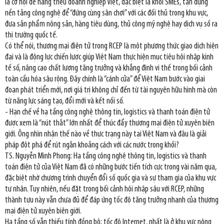
là cơ hội để hàng triệu doanh nghiệp Việt, đặc biệt là khối SMEs, tận dụng
nền tảng công nghệ để “đứng cùng sân chơi” với các đối thủ trong khu vực,
đưa sản phẩm nông sản, hàng tiêu dùng, thủ công mỹ nghệ hay dịch vụ số ra
thị trường quốc tế.
Có thể nói, thương mại điện tử trong RCEP là một phương thức giao dịch hiện
đại và là động lực chiến lược giúp Việt Nam thực hiện mục tiêu hội nhập kinh
tế số, nâng cao chất lượng tăng trưởng và khẳng định vị thế trong bối cảnh
toàn cầu hóa sâu rộng. Đây chính là “cánh cửa” để Việt Nam bước vào giai
đoạn phát triển mới, nơi giá trị không chỉ đến từ tài nguyên hữu hình mà còn
từ năng lực sáng tạo, đổi mới và kết nối số.
- Hạn chế về hạ tầng công nghệ thông tin, logistics và thanh toán điện tử
được xem là “nút thắt” lớn nhất để thúc đẩy thương mại điện tử xuyên biên
giới. Ông nhìn nhận thế nào về thực trạng này tại Việt Nam và đâu là giải
pháp đột phá để rút ngắn khoảng cách với các nước trong khối?
TS. Nguyễn Minh Phong: Hạ tầng công nghệ thông tin, logistics và thanh
toán điện tử của Việt Nam đã có những bước tiến tích cực trong vài năm qua,
đặc biệt nhờ chương trình chuyển đổi số quốc gia và sự tham gia của khu vực
tư nhân. Tuy nhiên, nếu đặt trong bối cảnh hội nhập sâu với RCEP, những
thành tựu này vẫn chưa đủ để đáp ứng tốc độ tăng trưởng nhanh của thương
mại điện tử xuyên biên giới.
Hạ tầng số vẫn thiếu tính đồng bộ; tốc độ Internet, nhất là ở khu vực nông