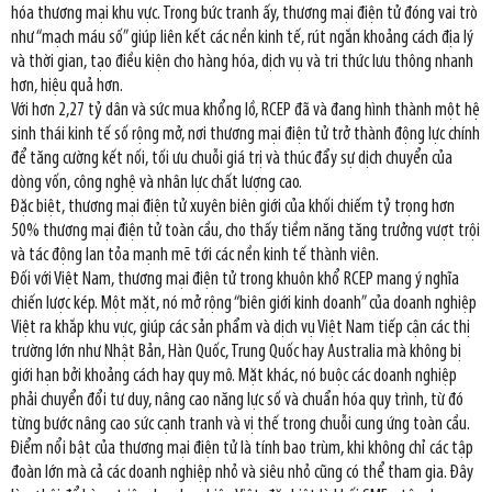
hóa thương mại khu vực. Trong bức tranh ấy, thương mại điện tử đóng vai trò
như “mạch máu số” giúp liên kết các nền kinh tế, rút ngắn khoảng cách địa lý
và thời gian, tạo điều kiện cho hàng hóa, dịch vụ và tri thức lưu thông nhanh
hơn, hiệu quả hơn.
Với hơn 2,27 tỷ dân và sức mua khổng lồ, RCEP đã và đang hình thành một hệ
sinh thái kinh tế số rộng mở, nơi thương mại điện tử trở thành động lực chính
để tăng cường kết nối, tối ưu chuỗi giá trị và thúc đẩy sự dịch chuyển của
dòng vốn, công nghệ và nhân lực chất lượng cao.
Đặc biệt, thương mại điện tử xuyên biên giới của khối chiếm tỷ trọng hơn
50% thương mại điện tử toàn cầu, cho thấy tiềm năng tăng trưởng vượt trội
và tác động lan tỏa mạnh mẽ tới các nền kinh tế thành viên.
Đối với Việt Nam, thương mại điện tử trong khuôn khổ RCEP mang ý nghĩa
chiến lược kép. Một mặt, nó mở rộng “biên giới kinh doanh” của doanh nghiệp
Việt ra khắp khu vực, giúp các sản phẩm và dịch vụ Việt Nam tiếp cận các thị
trường lớn như Nhật Bản, Hàn Quốc, Trung Quốc hay Australia mà không bị
giới hạn bởi khoảng cách hay quy mô. Mặt khác, nó buộc các doanh nghiệp
phải chuyển đổi tư duy, nâng cao năng lực số và chuẩn hóa quy trình, từ đó
từng bước nâng cao sức cạnh tranh và vị thế trong chuỗi cung ứng toàn cầu.
Điểm nổi bật của thương mại điện tử là tính bao trùm, khi không chỉ các tập
đoàn lớn mà cả các doanh nghiệp nhỏ và siêu nhỏ cũng có thể tham gia. Đây