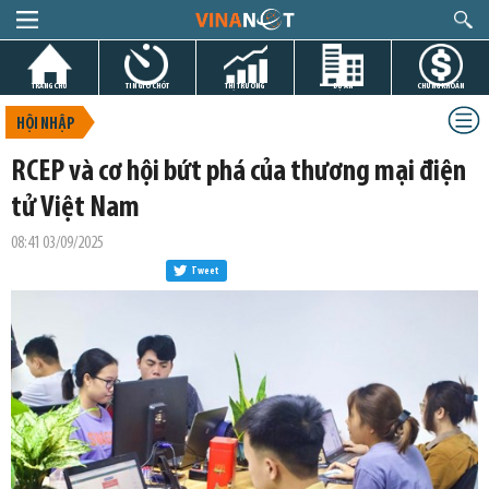
TRANG CHỦ
TIN GIỜ CHÓT
THỊ TRƯỜNG
DỰ ÁN
CHỨNG KHOÁN
HỘI NHẬP
RCEP và cơ hội bứt phá của thương mại điện
tử Việt Nam
08:41 03/09/2025
Tweet