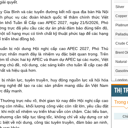
iải quyết.
Silver
ay Gia Bình và các tuyến đường kết nối qua địa bàn Hà Nội
Copper
nh phục vụ các đoàn khách quốc tế thăm chính thức Việt
ôn khổ Tuần lễ Cấp cao APEC 2027, ngày 21/5/2026, Phó
Platinu
ng trực đã yêu cầu các dự án phải đảm bảo đúng tiến độ,
một số hạng mục có tính chất kỹ thuật phức tạp để các hạng
Palladi
 triển khai đồng bộ.
Crude O
huẩn bị nội dung Hội nghị cấp cao APEC 2027, Phó Thủ
Brent Oi
rực nhấn mạnh đây là nhiệm vụ đặc biệt quan trọng. Trên
ệm tổ chức hai kỳ APEC và tham dự APEC tại các nước, Việt
Natural
ng chủ đề, nội dung, các sáng kiến cho tuần lễ cấp cao để
hất và hiệu quả hơn.
Gasoli
 bị nhân lực, tuyên truyền, huy động nguồn lực xã hội hóa
London 
ông nghệ để tạo ra các sản phẩm mang dấu ấn Việt Nam
US Whe
THỊ 
ợc đẩy mạnh.
US Cor
Thường trực nêu rõ, thời gian từ nay đến Hội nghị cấp cao
Trong
 còn nhiều, khối lượng công việc còn rất lớn, yêu cầu đặt
US Soy
ng khi một số nhiệm vụ triển khai vẫn còn chậm. Các tiểu ban,
US Coff
Chỉ
phương cần tiếp tục tăng tốc, không chỉ về xây dựng cơ sở
c biệt về nội dung, công tác tuyên truyền, đảm bảo an ninh,
US Sug
nh vực khác.