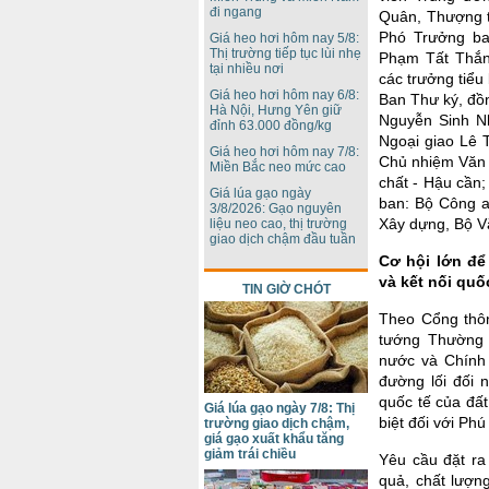
đi ngang
Quân, Thượng 
Phó Trưởng ba
Giá heo hơi hôm nay 5/8:
Thị trường tiếp tục lùi nhẹ
Phạm Tất Thắn
tại nhiều nơi
các trưởng tiể
Giá heo hơi hôm nay 6/8:
Ban Thư ký, đồ
Hà Nội, Hưng Yên giữ
Nguyễn Sinh N
đỉnh 63.000 đồng/kg
Ngoại giao Lê 
Giá heo hơi hôm nay 7/8:
Chủ nhiệm Văn
Miền Bắc neo mức cao
chất - Hậu cần;
Giá lúa gạo ngày
ban: Bộ Công a
3/8/2026: Gạo nguyên
Xây dựng, Bộ V
liệu neo cao, thị trường
giao dịch chậm đầu tuần
Cơ hội lớn để 
và kết nối quố
TIN GIỜ CHÓT
Theo Cổng thôn
tướng Thường 
nước và Chính 
đường lối đối 
quốc tế của đất
Giá lúa gạo ngày 7/8: Thị
biệt đối với Ph
trường giao dịch chậm,
giá gạo xuất khẩu tăng
giảm trái chiều
Yêu cầu đặt ra
quả, chất lượng