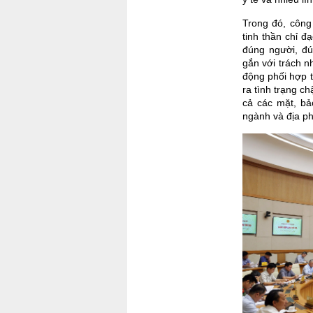
Trong đó, công
tinh thần chỉ 
đúng người, đú
gắn với trách n
động phối hợp t
ra tình trạng c
cả các mặt, bả
ngành và địa ph