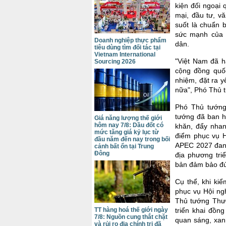
kiện đối ngoại 
mại, đầu tư, vă
suốt là chuẩn b
sức mạnh của c
Doanh nghiệp thực phẩm
dân.
tiêu dùng tìm đối tác tại
Vietnam International
"Việt Nam đã h
Sourcing 2026
cộng đồng quốc
nhiệm, đặt ra 
nữa", Phó Thủ 
Phó Thủ tướng 
tướng đã ban h
Giá năng lượng thế giới
hôm nay 7/8: Dầu đốt có
khăn, đẩy nhan
mức tăng giá kỷ lục từ
điểm phục vụ 
đầu năm đến nay trong bối
APEC 2027 đang
cảnh bất ổn tại Trung
Đông
địa phương triể
bản đảm bảo đún
Cụ thể, khi kiể
phục vụ Hội ng
Thủ tướng Thườ
TT hàng hoá thế giới ngày
triển khai đồn
7/8: Nguồn cung thắt chặt
quan sáng, xan
và rủi ro địa chính trị đã