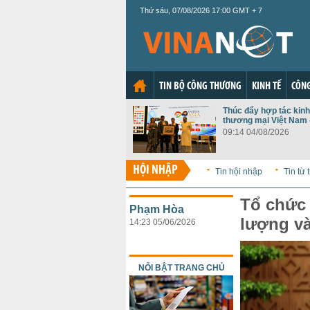
Thứ sáu, 07/08/2026 17:00 GMT + 7
TIN BỘ CÔNG THƯƠNG
KINH TẾ
CÔNG
Thúc đẩy hợp tác kinh 
thương mại Việt Nam 
09:14 04/08/2026
HỘI NHẬP
Tin hội nhập
Tin từ
Tổ chức
Phạm Hòa
lượng và
14:23 05/06/2026
NỔI BẬT TRANG CHỦ