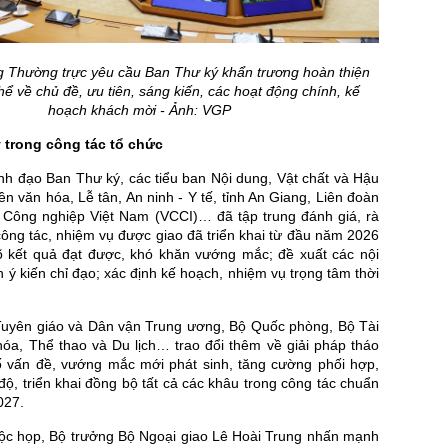
 Thường trực yêu cầu Ban Thư ký khẩn trương hoàn thiện
hể về chủ đề, ưu tiên, sáng kiến, các hoạt động chính, kế
hoạch khách mời - Ảnh: VGP
 trong công tác tổ chức
nh đạo Ban Thư ký, các tiểu ban Nội dung, Vật chất và Hậu
ền văn hóa, Lễ tân, An ninh - Y tế, tỉnh An Giang, Liên đoàn
Công nghiệp Việt Nam (VCCI)… đã tập trung đánh giá, rà
công tác, nhiệm vụ được giao đã triển khai từ đầu năm 2026
õ kết quả đạt được, khó khăn vướng mắc; đề xuất các nội
n ý kiến chỉ đạo; xác định kế hoạch, nhiệm vụ trọng tâm thời
uyên giáo và Dân vận Trung ương, Bộ Quốc phòng, Bộ Tài
hóa, Thể thao và Du lịch… trao đổi thêm về giải pháp tháo
 vấn đề, vướng mắc mới phát sinh, tăng cường phối hợp,
độ, triển khai đồng bộ tất cả các khâu trong công tác chuẩn
027.
cuộc họp, Bộ trưởng Bộ Ngoại giao Lê Hoài Trung nhấn mạnh