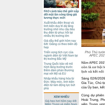
FAO cảnh báo thế giới sắp
đối mặt làn sóng tăng giá
lương thực mới
Xuất khẩu điện thoại và
linh kiện duy trì đà tăng
trưởng nhờ nhu cầu tiêu
thụ điện tử phục hồi tại
nhiều thị trường lớn
Giá dầu thế giới hôm nay
6/8: Giằng co theo biên độ
hẹp
Phó Thủ tướn
Triển vọng tích cực của
APEC 2027 
ngành điện tử Việt Nam tại
thị trường Bắc Mỹ
Năm APEC 2027
Trung Quốc bảo vệ mô
còn là cơ hội 
hình tăng trưởng trước
thềm đàm phán thương
lịch và kết nối
mại với Mỹ và EU
Sáng 02/6/2026
Nhập khẩu hàng hóa từ
Đức: Máy móc, linh kiện
Gia Túc, Chủ t
điện tử làm động lực bứt
của Ủy ban, kết
phá
Cùng dự phiên 
XEM NHIỀU
Hoài Trung, Ph
Giá heo hơi hôm nay 4/8:
viên Trung ươ
Miền Trung và miền Nam