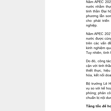
Năm APEC 2027 
nước nhằm thực
tinh thần Đại h
phương lẫn son
cho phát triể
nghiệp.
Năm APEC 2027 
nước được củng
trên các vấn đ
kinh nghiệm qu
Tuy nhiên, tình
Do đó, công tá
cận với tinh th
thiết thực, hiệ
hóa, kết nối do
Bộ trưởng Lê H
vụ so với kế hoạ
phòng; phân cô
chuẩn bị nội du
Tăng tốc để h