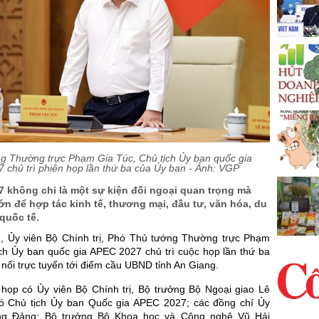
g Thường trực Phạm Gia Túc, Chủ tịch Ủy ban quốc gia
chủ trì phiên họp lần thứ ba của Ủy ban - Ảnh: VGP
 không chỉ là một sự kiện đối ngoại quan trọng mà
lớn để hợp tác kinh tế, thương mại, đầu tư, văn hóa, du
 quốc tế.
, Ủy viên Bộ Chính trị, Phó Thủ tướng Thường trực Phạm
ịch Ủy ban quốc gia APEC 2027 chủ trì cuộc họp lần thứ ba
 nối trực tuyến tới điểm cầu UBND tỉnh An Giang.
họp có Ủy viên Bộ Chính trị, Bộ trưởng Bộ Ngoại giao Lê
ó Chủ tịch Ủy ban Quốc gia APEC 2027; các đồng chí Ủy
ng Đảng: Bộ trưởng Bộ Khoa học và Công nghệ Vũ Hải