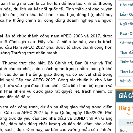
quan trọng mà còn là cơ hội lớn để hợp tác kinh tế, thương
Hóa chấ
n hóa, du lịch và kết nối quốc tế. Tinh thần chỉ đạo xuyên
ị từ sớm, triển khai bài bản, khoa học, đồng bộ, phát huy
Lúa - G
ả hệ thống chính trị, cộng đồng doanh nghiệp và người
Ngũ cố
Rau - C
ai lần tổ chức thành công năm APEC 2006 và 2017, được
 tế đánh giá cao. Đây vừa là niềm tự hào, vừa là trách
Sắt thé
yêu cầu Năm APEC 2027 phải được tổ chức thành công hơn
Than đ
tướng Thường trực nhấn mạnh.
Thức ăn
Thường trực cho biết, Bộ Chính trị, Ban Bí thư và Thủ
ành các cơ chế, chính sách quan trọng nhằm tháo gỡ khó
Thuỷ hả
h các dự án hạ tầng, giao thông và cơ sở vật chất trọng
Hội nghị Cấp cao APEC 2027. Công tác chuẩn bị cho Năm
Vật liệ
 bước vào giai đoạn then chốt. Các tiểu ban, bộ ngành và
n khai nhiệm vụ được giao rất quyết liệt, trách nhiệm, cơ
GIÁ C
g tiến độ đề ra.
m tra các công trình, dự án hạ tầng giao thông trọng điểm
Hàng 
hị Cấp cao APEC 2027 tại Phú Quốc, ngày 16/5/2026, Phó
ng trực đã yêu cầu các nhà thầu và UBND tỉnh An Giang
Mặt
g bộ, đảm bảo đúng chất lượng và tiến độ, đảm bảo cảnh
h, sạch, đẹp. Đến nay, cơ bản các vướng mắc của tỉnh An
Gold