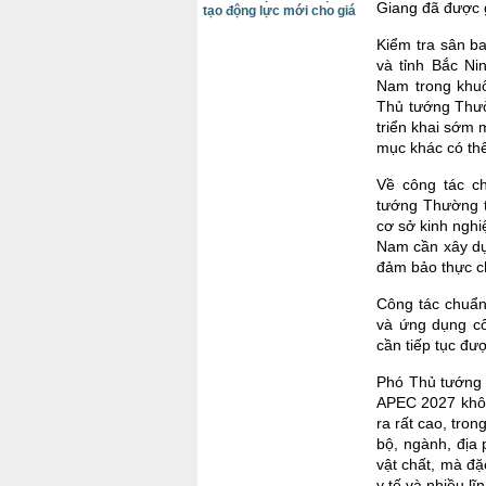
Giang đã được g
tạo động lực mới cho giá
Kiểm tra sân b
và tỉnh Bắc Ni
Nam trong khu
Thủ tướng Thườ
triển khai sớm 
mục khác có thể
Về công tác c
tướng Thường t
cơ sở kinh nghi
Nam cần xây dự
đảm bảo thực c
Công tác chuẩn
và ứng dụng c
cần tiếp tục đư
Phó Thủ tướng 
APEC 2027 không
ra rất cao, tro
bộ, ngành, địa 
vật chất, mà đặ
y tế và nhiều lĩ