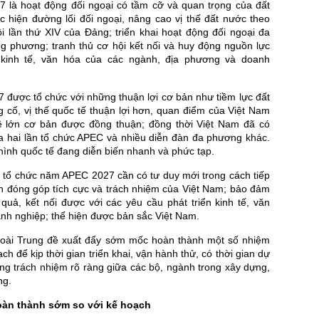
là hoạt động đối ngoại có tầm cỡ và quan trọng của đất
 hiện đường lối đối ngoại, nâng cao vị thế đất nước theo
ội lần thứ XIV của Đảng; triển khai hoạt động đối ngoại đa
g phương; tranh thủ cơ hội kết nối và huy động nguồn lực
n kinh tế, văn hóa của các ngành, địa phương và doanh
được tổ chức với những thuận lợi cơ bản như tiềm lực đất
 cố, vị thế quốc tế thuận lợi hơn, quan điểm của Việt Nam
ề lớn cơ bản được đồng thuận; đồng thời Việt Nam đã có
a hai lần tổ chức APEC và nhiều diễn đàn đa phương khác.
 hình quốc tế đang diễn biến nhanh và phức tạp.
c tổ chức năm APEC 2027 cần có tư duy mới trong cách tiếp
ần đóng góp tích cực và trách nhiệm của Việt Nam; bảo đảm
u quả, kết nối được với các yêu cầu phát triển kinh tế, văn
anh nghiệp; thể hiện được bản sắc Việt Nam.
oài Trung đề xuất đẩy sớm mốc hoàn thành một số nhiệm
ch để kịp thời gian triển khai, vận hành thử, có thời gian dự
ng trách nhiệm rõ ràng giữa các bộ, ngành trong xây dựng,
ng.
oàn thành sớm so với kế hoạch