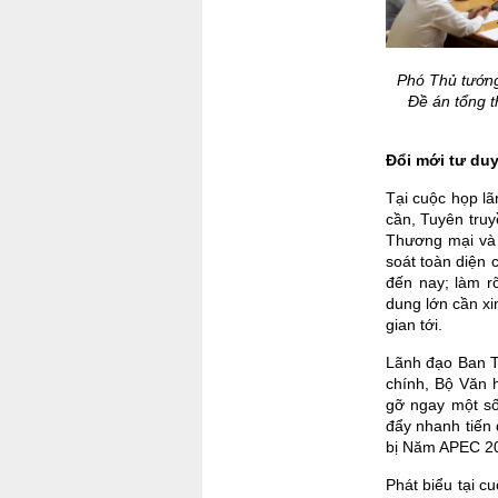
Phó Thủ tướng
Đề án tổng t
Đổi mới tư duy
Tại cuộc họp lã
cần, Tuyên truy
Thương mại và 
soát toàn diện 
đến nay; làm r
dung lớn cần xi
gian tới.
Lãnh đạo Ban T
chính, Bộ Văn 
gỡ ngay một số
đẩy nhanh tiến 
bị Năm APEC 2
Phát biểu tại 