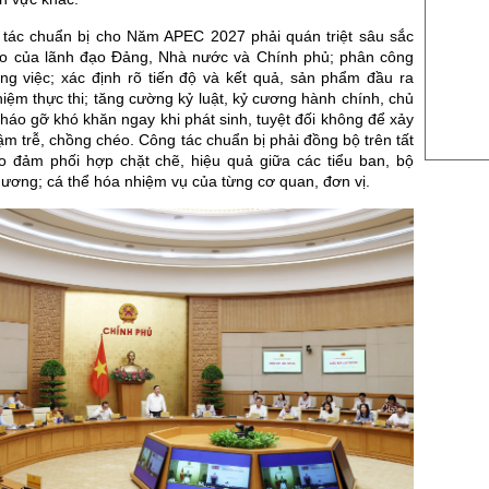
US Cott
 tác chuẩn bị cho Năm APEC 2027 phải quán triệt sâu sắc
đạo của lãnh đạo Đảng, Nhà nước và Chính phủ; phân công
London
ng việc; xác định rõ tiến độ và kết quả, sản phẩm đầu ra
US Coc
hiệm thực thi; tăng cường kỷ luật, kỷ cương hành chính, chủ
háo gỡ khó khăn ngay khi phát sinh, tuyệt đối không để xảy
Rough 
hậm trễ, chồng chéo. Công tác chuẩn bị phải đồng bộ trên tất
o đảm phối hợp chặt chẽ, hiệu quả giữa các tiểu ban, bộ
Nguồn Fi
ương; cá thể hóa nhiệm vụ của từng cơ quan, đơn vị.