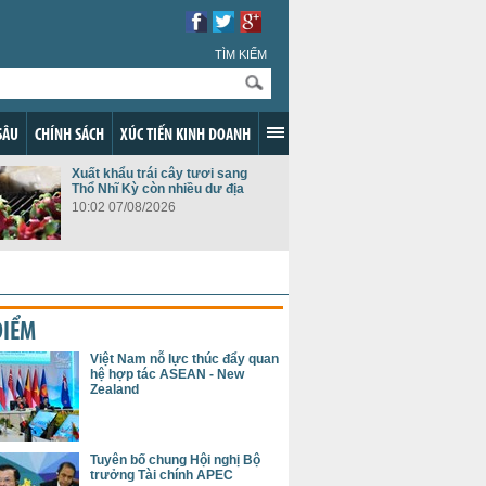
TÌM KIẾM
SÂU
CHÍNH SÁCH
XÚC TIẾN KINH DOANH
Xuất khẩu trái cây tươi sang
Thổ Nhĩ Kỳ còn nhiều dư địa
10:02 07/08/2026
ĐIỂM
Việt Nam nỗ lực thúc đẩy quan
hệ hợp tác ASEAN - New
Zealand
Tuyên bố chung Hội nghị Bộ
trưởng Tài chính APEC