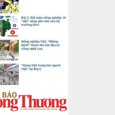
Bài 2: Bài toán nông nghiệp: Ai
“dắt” nông dân nhỏ vào thị
trường lớn?
Nông nghiệp Việt: “Miếng
bánh” thơm thu hút đầu tư
công nghệ cao
“Hàng Việt trong tim người
Việt” tại Big C