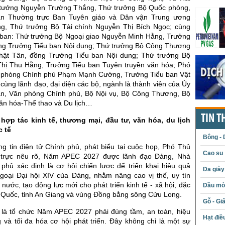
tướng Nguyễn Trường Thắng, Thứ trưởng Bộ Quốc phòng,
n Thường trực Ban Tuyên giáo và Dân vận Trung ương
g, Thứ trưởng Bộ Tài chính Nguyễn Thị Bích Ngọc; cùng
u ban: Thứ trưởng Bộ Ngoại giao Nguyễn Minh Hằng, Trưởng
ng Trưởng Tiểu ban Nội dung; Thứ trưởng Bộ Công Thương
hật Tân, đồng Trưởng Tiểu ban Nội dung; Thứ trưởng Bộ
Thị Thu Hằng, Trưởng Tiểu ban Tuyên truyền văn hóa; Phó
 phòng Chính phủ Phạm Mạnh Cường, Trưởng Tiểu ban Vật
 cùng lãnh đạo, đại diện các bộ, ngành là thành viên của Ủy
n, Văn phòng Chính phủ, Bộ Nội vụ, Bộ Công Thương, Bộ
ăn hóa-Thể thao và Du lịch…
TIN T
hợp tác kinh tế, thương mại, đầu tư, văn hóa, du lịch
c tế
Bông - 
g tin điện tử Chính phủ, phát biểu tại cuộc họp, Phó Thủ
Cao su
trực nêu rõ, Năm APEC 2027 được lãnh đạo Đảng, Nhà
phủ xác định là cơ hội chiến lược để triển khai hiệu quả
Da giày
ngoại Đại hội XIV của Đảng, nhằm nâng cao vị thế, uy tín
 nước, tạo động lực mới cho phát triển kinh tế - xã hội, đặc
Dầu mỏ 
ú Quốc, tỉnh An Giang và vùng Đồng bằng sông Cửu Long.
Gỗ - Gi
 là tổ chức Năm APEC 2027 phải đúng tầm, an toàn, hiệu
Hạt điề
 và tối đa hóa cơ hội phát triển. Đây không chỉ là một sự