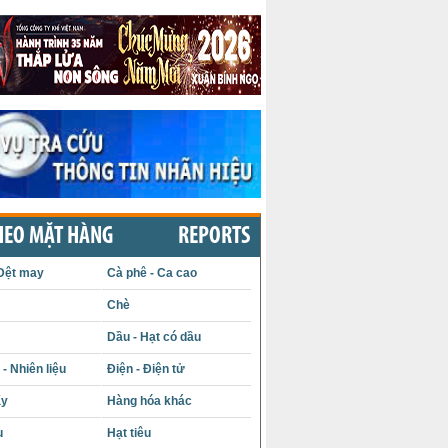
HEO MẶT HÀNG
REPORTS
Dệt may
Cà phê - Ca cao
Chè
Dầu - Hạt có dầu
- Nhiên liệu
Điện - Điện tử
ấy
Hàng hóa khác
u
Hạt tiêu