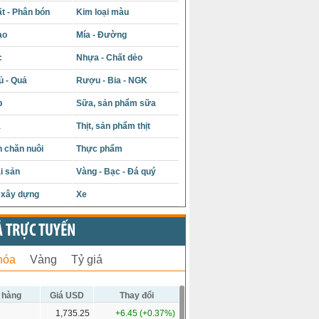
t - Phân bón
Kim loại màu
ạo
Mía - Đường
c
Nhựa - Chất dẻo
ủ - Quả
Rượu - Bia - NGK
p
Sữa, sản phẩm sữa
á
Thịt, sản phẩm thịt
 chăn nuôi
Thực phẩm
i sản
Vàng - Bạc - Đá quý
u xây dựng
Xe
Ả TRỰC TUYẾN
hóa
Vàng
Tỷ giá
 hàng
Giá USD
Thay đổi
1,735.25
+6.45 (+0.37%)