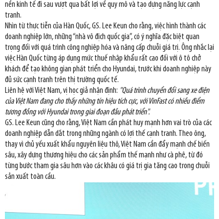
nền kinh tế đi sau vượt qua bất lợi về quy mô và tạo dựng năng lực cạnh
tranh.
Nhìn từ thực tiễn của Hàn Quốc, GS. Lee Keun cho rằng, việc hình thành các
doanh nghiệp lớn, những “nhà vô địch quốc gia”, có ý nghĩa đặc biệt quan
trọng đối với quá trình công nghiệp hóa và nâng cấp chuỗi giá trị. Ông nhắc lại
việc Hàn Quốc từng áp dụng mức thuế nhập khẩu rất cao đối với ô tô chở
khách để tạo không gian phát triển cho Hyundai, trước khi doanh nghiệp này
đủ sức cạnh tranh trên thị trường quốc tế.
Liên hệ với Việt Nam, vị học giả nhận định:
"Quá trình chuyển đổi sang xe điện
của Việt Nam đang cho thấy những tín hiệu tích cực, với VinFast có nhiều điểm
tương đồng với Hyundai trong giai đoạn đầu phát triển".
GS. Lee Keun cũng cho rằng, Việt Nam cần phát huy mạnh hơn vai trò của các
doanh nghiệp dẫn dắt trong những ngành có lợi thế cạnh tranh. Theo ông,
thay vì chủ yếu xuất khẩu nguyên liệu thô, Việt Nam cần đẩy mạnh chế biến
sâu, xây dựng thương hiệu cho các sản phẩm thế mạnh như cà phê, từ đó
từng bước tham gia sâu hơn vào các khâu có giá trị gia tăng cao trong chuỗi
sản xuất toàn cầu.