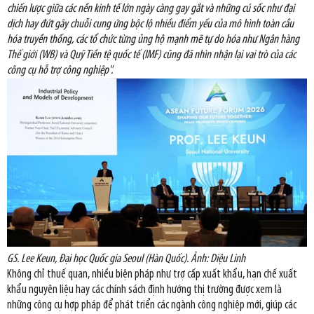
chiến lược giữa các nền kinh tế lớn ngày càng gay gắt và những cú sốc như đại
dịch hay đứt gãy chuỗi cung ứng bộc lộ nhiều điểm yếu của mô hình toàn cầu
hóa truyền thống, các tổ chức từng ủng hộ mạnh mẽ tự do hóa như Ngân hàng
Thế giới (WB) và Quỹ Tiền tệ quốc tế (IMF) cũng đã nhìn nhận lại vai trò của các
công cụ hỗ trợ công nghiệp".
GS. Lee Keun, Đại học Quốc gia Seoul (Hàn Quốc). Ảnh: Diệu Linh
Không chỉ thuế quan, nhiều biện pháp như trợ cấp xuất khẩu, hạn chế xuất
khẩu nguyên liệu hay các chính sách định hướng thị trường được xem là
những công cụ hợp pháp để phát triển các ngành công nghiệp mới, giúp các