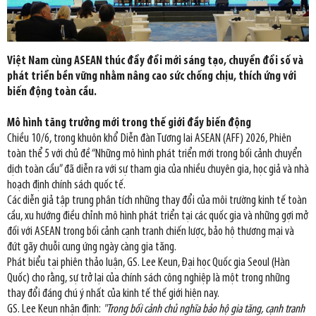
Việt Nam cùng ASEAN thúc đẩy đổi mới sáng tạo, chuyển đổi số và
phát triển bền vững nhằm nâng cao sức chống chịu, thích ứng với
biến động toàn cầu.
Mô hình tăng trưởng mới trong thế giới đầy biến động
Chiều 10/6, trong khuôn khổ Diễn đàn Tương lai ASEAN (AFF) 2026, Phiên
toàn thể 5 với chủ đề “Những mô hình phát triển mới trong bối cảnh chuyển
dịch toàn cầu” đã diễn ra với sự tham gia của nhiều chuyên gia, học giả và nhà
hoạch định chính sách quốc tế.
Các diễn giả tập trung phân tích những thay đổi của môi trường kinh tế toàn
cầu, xu hướng điều chỉnh mô hình phát triển tại các quốc gia và những gợi mở
đối với ASEAN trong bối cảnh cạnh tranh chiến lược, bảo hộ thương mại và
đứt gãy chuỗi cung ứng ngày càng gia tăng.
Phát biểu tại phiên thảo luận, GS. Lee Keun, Đại học Quốc gia Seoul (Hàn
Quốc) cho rằng, sự trở lại của chính sách công nghiệp là một trong những
thay đổi đáng chú ý nhất của kinh tế thế giới hiện nay.
GS. Lee Keun nhận định:
"Trong bối cảnh chủ nghĩa bảo hộ gia tăng, cạnh tranh