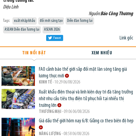
trong tương lai.
Diệu Linh
Nguồn:
Báo Công Thương
Tags:
xuất nhập khẩu
đổi mới sáng tạo
Diễn đàn Tương lai
ASEAN Diễn đàn Tương lai
ASEAN 2026
Link gốc
Tweet
TIN NỔI BẬT
XEM NHIỀU
FAO cảnh báo thế giới sắp đối mặt làn sóng tăng giá
lương thực mới
KINH TẾ
- 10:29 06/08/2026
Xuất khẩu điện thoại và linh kiện duy trì đà tăng trưởng
nhờ nhu cầu tiêu thụ điện tử phục hồi tại nhiều thị
trường lớn
THƯƠNG MẠI
- 09:06 06/08/2026
Giá dầu thế giới hôm nay 6/8: Giằng co theo biên độ hẹp
NĂNG LƯỢNG
- 08:58 06/08/2026