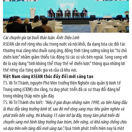
Các chuyên gia tại buổi thảo luận. Ảnh: Diệu Linh
ASEAN cần mở rộng nhu cầu trong nước và nội khối, đa dạng hóa các đối tác
thương mại cũng như chuỗi cung ứng, đồng thời tăng cường năng lực “tự chủ
chiến lược” nhằm giảm thiểu tác động từ các cú sốc bên ngoài. Song song với
đó là xây dựng “tính không thể thay thế về chiến lược” thông qua những lợi
thế riêng của từng quốc gia và của cả khu vực.
Việt Nam cùng ASEAN thúc đẩy đổi mới sáng tạo
TS. Võ Trí Thành, nguyên Phó Viện trưởng Viện Nghiên cứu quản lý kinh tế
Trung ương (CIEM) cho rằng, tư duy phát triển đã có sự thay đổi đáng kể
trong những thập niên gần đây.
TS. Võ Trí Thành cho biết:
"Nếu ở giai đoạn những năm 1990, ưu tiên hàng đầu
là thúc đẩy tăng trưởng kinh tế, sau đó mở rộng sang mục tiêu giảm nghèo và
phát triển bền vững, thì khoảng 15 năm trở lại đây, trọng tâm phát triển đã
chuyển sang mô hình tăng trưởng bao trùm, bền vững, có khả năng chống chịu
và dựa trên nền tảng đổi mới sáng tạo".
Quá trình phát triển hiện nay là một