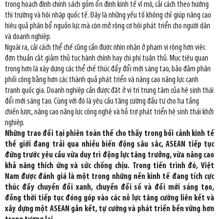
trong hoạch định chính sách gồm ổn định kinh tế vĩ mô, cải cách theo hướng
thị trường và hội nhập quốc tế. Đây là những yếu tố không chỉ giúp nâng cao
hiệu quả phân bổ nguồn lực mà còn mở rộng cơ hội phát triển cho người dân
và doanh nghiệp.
Ngoài ra, cải cách thể chế cũng cần được nhìn nhận ở phạm vi rộng hơn việc
đơn thuần cắt giảm thủ tục hành chính hay chi phí tuân thủ. Mục tiêu quan
trọng hơn là xây dựng các thể chế thúc đẩy đổi mới sáng tạo, bảo đảm phân
phối công bằng hơn các thành quả phát triển và nâng cao năng lực cạnh
tranh quốc gia. Doanh nghiệp cần được đặt ở vị trí trung tâm của hệ sinh thái
đổi mới sáng tạo. Cùng với đó là yêu cầu tăng cường đầu tư cho hạ tầng
chiến lược, nâng cao năng lực công nghệ và hỗ trợ phát triển hệ sinh thái khởi
nghiệp.
Những trao đổi tại phiên toàn thể cho thấy trong bối cảnh kinh tế
thế giới đang trải qua nhiều biến động sâu sắc, ASEAN tiếp tục
đứng trước yêu cầu vừa duy trì động lực tăng trưởng, vừa nâng cao
khả năng thích ứng và sức chống chịu. Trong tiến trình đó, Việt
Nam được đánh giá là một trong những nền kinh tế đang tích cực
thúc đẩy chuyển đổi xanh, chuyển đổi số và đổi mới sáng tạo,
đồng thời tiếp tục đóng góp vào các nỗ lực tăng cường liên kết và
xây dựng một ASEAN gắn kết, tự cường và phát triển bền vững hơn