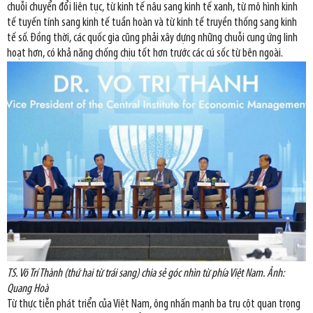
chuỗi chuyển đổi liên tục, từ kinh tế nâu sang kinh tế xanh, từ mô hình kinh
tế tuyến tính sang kinh tế tuần hoàn và từ kinh tế truyền thống sang kinh
tế số. Đồng thời, các quốc gia cũng phải xây dựng những chuỗi cung ứng linh
hoạt hơn, có khả năng chống chịu tốt hơn trước các cú sốc từ bên ngoài.
TS. Võ Trí Thành (thứ hai từ trái sang) chia sẻ góc nhìn từ phía Việt Nam. Ảnh:
Quang Hoà
Từ thực tiễn phát triển của Việt Nam, ông nhấn mạnh ba trụ cột quan trọng