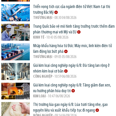
Triển vọng tích cực của ngành điện tử Việt Nam tại thị
trường Bắc Mỹ
THƯƠNG MẠI
- 08:30 04/08/2026
Trung Quốc bảo vệ mô hình tăng trưởng trước thềm đàm
phán thương mại với Mỹ và EU
KINH TẾ
- 10:43 05/08/2026
Nhập khẩu hàng hóa từ Đức: Máy móc, linh kiện điện tử
làm động lực bứt phá
THƯƠNG MẠI
- 09:05 05/08/2026
Giá kim loại công nghiệp ngày 6/8: Đà tăng lan rộng ở
nhóm kim loại cơ bản
CÔNG NGHIỆP
- 10:59 06/08/2026
Giá kim loại công nghiệp ngày 6/8: Tăng giảm đan xen,
xu hướng phân hóa duy trì
KIM LOẠI
- 10:47 06/08/2026
Thị trường lúa gạo ngày 6/8: Lúa tươi tăng nhẹ, gạo
nguyên liệu và xuất khẩu tiếp tục đi ngang
NÔNG NGHIỆP
- 09:14 06/08/2026