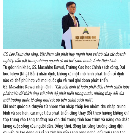
GS. Lee Keun cho rằng, Việt Nam cần phát huy mạnh hơn vai trò của các doanh
nghiệp dẫn dắt trong những ngành có lợi thế cạnh tranh. Ảnh: Diệu Linh
Từ góc nhìn khác, GS. Masahiro Kawai, Trường Cao học Chính sách công, Đại
học Tokyo (Nhật Bản) nhận định, không có một mô hình phát triển cố định
nào có thể phù hợp với mọi quốc gia và mọi giai đoạn phát triển.
GS. Masahiro Kawai nhận định:
"Các nền kinh tế luôn phải điều chỉnh chiến lược
phát triển để thích ứng với trình độ phát triển trong nước, những thay đổi của
môi trường quốc tế cũng như các ưu tiên chính sách mới".
Khi một quốc gia chuyển từ nhóm thu nhập thấp lên nhóm thu nhập trung
bình và cao hơn, các mục tiêu phát triển cũng thay đổi theo hướng không chỉ
tập trung vào tăng trưởng mà còn chú trọng tính bao trùm và nâng cao chất
lượng cuộc sống của người dân. Đồng thời, động lực tăng trưởng cũng dịch
chuyển từ lao động giá rẻ và tích lũy vốn sang công nghệ, đổi mới sáng tạo