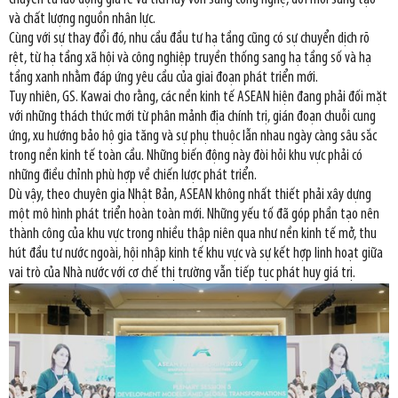
và chất lượng nguồn nhân lực.
Cùng với sự thay đổi đó, nhu cầu đầu tư hạ tầng cũng có sự chuyển dịch rõ
rệt, từ hạ tầng xã hội và công nghiệp truyền thống sang hạ tầng số và hạ
tầng xanh nhằm đáp ứng yêu cầu của giai đoạn phát triển mới.
Tuy nhiên, GS. Kawai cho rằng, các nền kinh tế ASEAN hiện đang phải đối mặt
với những thách thức mới từ phân mảnh địa chính trị, gián đoạn chuỗi cung
ứng, xu hướng bảo hộ gia tăng và sự phụ thuộc lẫn nhau ngày càng sâu sắc
trong nền kinh tế toàn cầu. Những biến động này đòi hỏi khu vực phải có
những điều chỉnh phù hợp về chiến lược phát triển.
Dù vậy, theo chuyên gia Nhật Bản, ASEAN không nhất thiết phải xây dựng
một mô hình phát triển hoàn toàn mới. Những yếu tố đã góp phần tạo nên
thành công của khu vực trong nhiều thập niên qua như nền kinh tế mở, thu
hút đầu tư nước ngoài, hội nhập kinh tế khu vực và sự kết hợp linh hoạt giữa
vai trò của Nhà nước với cơ chế thị trường vẫn tiếp tục phát huy giá trị.