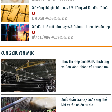
Giá vàng thế giới hôm nay 6/8: Tăng vọt lên đỉnh 7 tuần
KIM LOẠI
- 09:06 06/08/2026
Giá dầu thế giới hôm nay 6/8: Giằng co theo biên độ hẹp
NĂNG LƯỢNG
- 08:58 06/08/2026
CÙNG CHUYÊN MỤC
Thực thi Hiệp định RCEP: Thích ứng
với ‘làn sóng’ phòng vệ thương mại
Xuất khẩu trái cây tươi sang Thổ
Nhĩ Kỳ còn nhiều dư địa