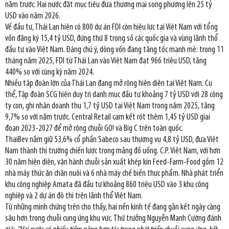
năm trước. Hai nước đặt mục tiêu đưa thương mại song phương lên 25 tỷ
USD vào năm 2026.
Về đầu tư, Thái Lan hiện có 800 dự án FDI còn hiệu lực tại Việt Nam với tổng
vốn đăng ký 15,4 tỷ USD, đứng thứ 8 trong số các quốc gia và vùng lãnh thổ
đầu tư vào Việt Nam. Đáng chú ý, dòng vốn đang tăng tốc mạnh mẽ: trong 11
tháng năm 2025, FDI từ Thái Lan vào Việt Nam đạt 966 triệu USD, tăng
440% so với cùng kỳ năm 2024.
Nhiều tập đoàn lớn của Thái Lan đang mở rộng hiện diện tại Việt Nam. Cụ
thể, Tập đoàn SCG hiện duy trì danh mục đầu tư khoảng 7 tỷ USD với 28 công
ty con, ghi nhận doanh thu 1,7 tỷ USD tại Việt Nam trong năm 2025, tăng
9,7% so với năm trước. Central Retail cam kết rót thêm 1,45 tỷ USD giai
đoạn 2023-2027 để mở rộng chuỗi GO! và Big C trên toàn quốc.
ThaiBev nắm giữ 53,6% cổ phần Sabeco sau thương vụ 4,8 tỷ USD, đưa Việt
Nam thành thị trường chiến lược trong mảng đồ uống. C.P. Việt Nam, với hơn
30 năm hiện diện, vận hành chuỗi sản xuất khép kín Feed-Farm-Food gồm 12
nhà máy thức ăn chăn nuôi và 6 nhà máy chế biến thực phẩm. Nhà phát triển
khu công nghiệp Amata đã đầu tư khoảng 860 triệu USD vào 3 khu công
nghiệp và 2 dự án đô thị trên lãnh thổ Việt Nam.
Từ những minh chứng trên cho thấy, hai nền kinh tế đang gắn kết ngày càng
sâu hơn trong chuỗi cung ứng khu vực. Thứ trưởng Nguyễn Mạnh Cường đánh