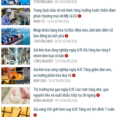
THƯƠNG MẠI
- 08:30 04/08/2026
Trung Quốc bảo vệ mô hình tăng trưởng trước thềm đàm
phán thương mại với Mỹ và EU
KINH TẾ
- 10:43 05/08/2026
Nhập khẩu hàng hóa từ Đức: Máy móc, linh kiện điện tử
làm động lực bứt phá
THƯƠNG MẠI
- 09:05 05/08/2026
Giá kim loại công nghiệp ngày 6/8: Đà tăng lan rộng ở
nhóm kim loại cơ bản
CÔNG NGHIỆP
- 10:59 06/08/2026
Giá kim loại công nghiệp ngày 6/8: Tăng giảm đan xen,
xu hướng phân hóa duy trì
KIM LOẠI
- 10:47 06/08/2026
Thị trường lúa gạo ngày 6/8: Lúa tươi tăng nhẹ, gạo
nguyên liệu và xuất khẩu tiếp tục đi ngang
NÔNG NGHIỆP
- 09:14 06/08/2026
Giá vàng thế giới hôm nay 6/8: Tăng vọt lên đỉnh 7 tuần