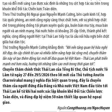
tạo và đổi mới sáng tạo được xác định là những trụ cột hợp tác ưu tiên trong
khuôn khổ Đối tác Chiến lược Toàn diện.
Theo Thứ trưởng Bộ Ngoại giao Nguyễn Mạnh Cường, bên cạnh kinh tế, hợp
tác quốc phòng, an ninh cũng ngày càng thực chất hơn, với sự phối hợp chặt
chẽ trong phòng chống tội phạm xuyên quốc gia, buôn bán ma túy, mua bán
người và an ninh mạng. Hai nước hiện có khoảng 20 cặp tỉnh, thành phố kết
nghĩa; cộng đồng người Việt tại Thái Lan tiếp tục là cầu nối hữu nghị bền chặt
giữa hai dân tộc.
Thứ trưởng Nguyễn Mạnh Cường khẳng định:
"Với nền tảng quan hệ hữu nghị
tốt đẹp, tin cậy chính trị cao và nhiều tiềm năng hợp tác rộng mở, chuyến thăm
lần này sẽ tạo thêm động lực mới để đưa quan hệ Việt Nam - Thái Lan phát triển
mạnh mẽ hơn nữa, hướng tới những tầm cao mới trong thời gian tới".
Chuyến thăm chính thức Thái Lan của Tổng Bí thư, Chủ tịch nước Tô
Lâm từ ngày 27 đến 29/5/2026 theo lời mời của Thủ tướng Anutin
Charnvirakul mang ý nghĩa đặc biệt quan trọng, đây là chuyến
thăm của người đứng đầu Đảng và Nhà nước Việt Nam đầu tiên tới
Thái Lan kể từ khi hai nước xác lập khuôn khổ Đối tác Chiến lược
Toàn diện, và đúng dịp kỷ niệm 50 năm thiết lập quan hệ ngoại
giao.
Nguồn:
Congthuong.vn/NgocHuyen