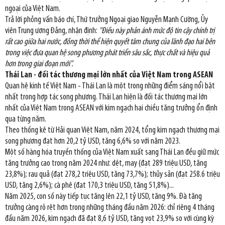
ngoại của Việt Nam.
Trả lời phỏng vấn báo chí, Thứ trưởng Ngoại giao Nguyễn Mạnh Cường, Ủy
viên Trung ương Đảng, nhận định:
"Điều này phản ánh mức độ tin cậy chính trị
rất cao giữa hai nước, đồng thời thể hiện quyết tâm chung của lãnh đạo hai bên
trong việc đưa quan hệ song phương phát triển sâu sắc, thực chất và hiệu quả
hơn trong giai đoạn mới".
Thái Lan - đối tác thương mại lớn nhất của Việt Nam trong ASEAN
Quan hệ kinh tế Việt Nam - Thái Lan là một trong những điểm sáng nổi bật
nhất trong hợp tác song phương. Thái Lan hiện là đối tác thương mại lớn
nhất của Việt Nam trong ASEAN với kim ngạch hai chiều tăng trưởng ổn định
qua từng năm.
Theo thống kê từ Hải quan Việt Nam, năm 2024, tổng kim ngạch thương mại
song phương đạt hơn 20,2 tỷ USD, tăng 6,6% so với năm 2023.
Một số hàng hóa truyền thống của Việt Nam xuất sang Thái Lan đều giữ mức
tăng trưởng cao trong năm 2024 như: dệt, may (đạt 289 triệu USD, tăng
23,8%); rau quả (đạt 278,2 triệu USD, tăng 73,7%); thủy sản (đạt 258.6 triệu
USD, tăng 2,6%); cà phê (đạt 170,3 triệu USD, tăng 51,8%)...
Năm 2025, con số này tiếp tục tăng lên 22,1 tỷ USD, tăng 9%. Đà tăng
trưởng càng rõ rệt hơn trong những tháng đầu năm 2026: chỉ riêng 4 tháng
đầu năm 2026, kim ngạch đã đạt 8,6 tỷ USD, tăng vọt 23,9% so với cùng kỳ