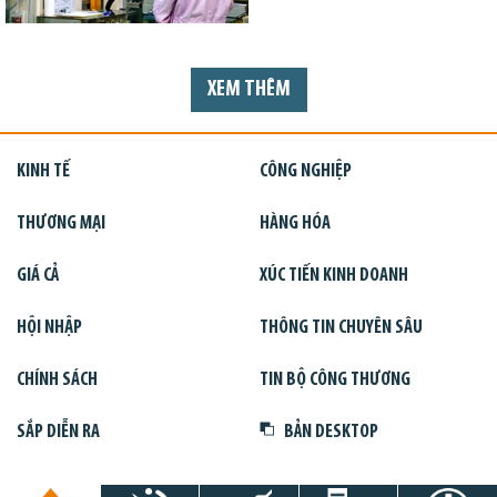
XEM THÊM
KINH TẾ
CÔNG NGHIỆP
THƯƠNG MẠI
HÀNG HÓA
GIÁ CẢ
XÚC TIẾN KINH DOANH
HỘI NHẬP
THÔNG TIN CHUYÊN SÂU
CHÍNH SÁCH
TIN BỘ CÔNG THƯƠNG
SẮP DIỄN RA
BẢN DESKTOP