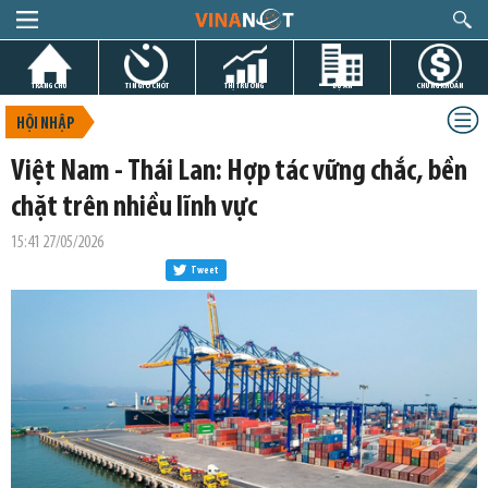
TRANG CHỦ
TIN GIỜ CHÓT
THỊ TRƯỜNG
DỰ ÁN
CHỨNG KHOÁN
HỘI NHẬP
Việt Nam - Thái Lan: Hợp tác vững chắc, bền
chặt trên nhiều lĩnh vực
15:41 27/05/2026
Tweet