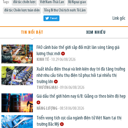
Tags:
đối tác chiến lược
Việt Nam-Thái Lan
Bộ Ngoại giao
đối tác Chiến lược toàn diện
Tổng Bí thư Chủ tịch nước Tô Lâm
Link gốc
Tweet
TIN NỔI BẬT
XEM NHIỀU
FAO cảnh báo thế giới sắp đối mặt làn sóng tăng giá
lương thực mới
KINH TẾ
- 10:29 06/08/2026
Xuất khẩu điện thoại và linh kiện duy trì đà tăng trưởng
nhờ nhu cầu tiêu thụ điện tử phục hồi tại nhiều thị
trường lớn
THƯƠNG MẠI
- 09:06 06/08/2026
Giá dầu thế giới hôm nay 6/8: Giằng co theo biên độ hẹp
NĂNG LƯỢNG
- 08:58 06/08/2026
Triển vọng tích cực của ngành điện tử Việt Nam tại thị
trường Bắc Mỹ