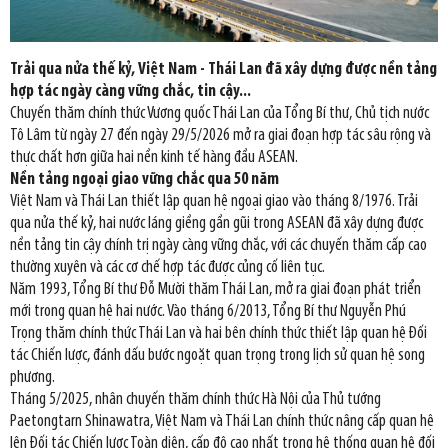
Trải qua nửa thế kỷ, Việt Nam - Thái Lan đã xây dựng được nền tảng
hợp tác ngày càng vững chắc, tin cậy...
Chuyến thăm chính thức Vương quốc Thái Lan của Tổng Bí thư, Chủ tịch nước
Tô Lâm từ ngày 27 đến ngày 29/5/2026 mở ra giai đoạn hợp tác sâu rộng và
thực chất hơn giữa hai nền kinh tế hàng đầu ASEAN.
Nền tảng ngoại giao vững chắc qua 50 năm
Việt Nam và Thái Lan thiết lập quan hệ ngoại giao vào tháng 8/1976. Trải
qua nửa thế kỷ, hai nước láng giềng gần gũi trong ASEAN đã xây dựng được
nền tảng tin cậy chính trị ngày càng vững chắc, với các chuyến thăm cấp cao
thường xuyên và các cơ chế hợp tác được củng cố liên tục.
Năm 1993, Tổng Bí thư Đỗ Mười thăm Thái Lan, mở ra giai đoạn phát triển
mới trong quan hệ hai nước. Vào tháng 6/2013, Tổng Bí thư Nguyễn Phú
Trọng thăm chính thức Thái Lan và hai bên chính thức thiết lập quan hệ Đối
tác Chiến lược, đánh dấu bước ngoặt quan trọng trong lịch sử quan hệ song
phương.
Tháng 5/2025, nhân chuyến thăm chính thức Hà Nội của Thủ tướng
Paetongtarn Shinawatra, Việt Nam và Thái Lan chính thức nâng cấp quan hệ
lên Đối tác Chiến lược Toàn diện, cấp độ cao nhất trong hệ thống quan hệ đối