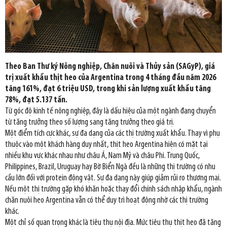
Theo Ban Thư ký Nông nghiệp, Chăn nuôi và Thủy sản (SAGyP), giá
trị xuất khẩu thịt heo của Argentina trong 4 tháng đầu năm 2026
tăng 161%, đạt 6 triệu USD, trong khi sản lượng xuất khẩu tăng
78%, đạt 5.137 tấn.
Từ góc độ kinh tế nông nghiệp, đây là dấu hiệu của một ngành đang chuyển
từ tăng trưởng theo số lượng sang tăng trưởng theo giá trị.
Một điểm tích cực khác, sự đa dạng của các thị trường xuất khẩu. Thay vì phụ
thuộc vào một khách hàng duy nhất, thịt heo Argentina hiện có mặt tại
nhiều khu vực khác nhau như châu Á, Nam Mỹ và châu Phi. Trung Quốc,
Philippines, Brazil, Uruguay hay Bờ Biển Ngà đều là những thị trường có nhu
cầu lớn đối với protein động vật. Sự đa dạng này giúp giảm rủi ro thương mại.
Nếu một thị trường gặp khó khăn hoặc thay đổi chính sách nhập khẩu, ngành
chăn nuôi heo Argentina vẫn có thể duy trì hoạt động nhờ các thị trường
khác.
Một chỉ số quan trọng khác là tiêu thụ nội địa. Mức tiêu thụ thịt heo đã tăng