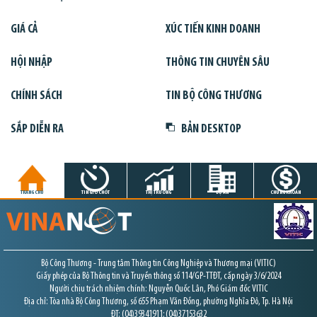
GIÁ CẢ
XÚC TIẾN KINH DOANH
HỘI NHẬP
THÔNG TIN CHUYÊN SÂU
CHÍNH SÁCH
TIN BỘ CÔNG THƯƠNG
SẮP DIỄN RA
BẢN DESKTOP
TRANG CHỦ
TIN GIỜ CHÓT
THỊ TRƯỜNG
DỰ ÁN
CHỨNG KHOÁN
Bộ Công Thương - Trung tâm Thông tin Công Nghiệp và Thương mại (VITIC)
Giấy phép của Bộ Thông tin và Truyền thông số 114/GP-TTĐT, cấp ngày 3/6/2024
Người chịu trách nhiệm chính: Nguyễn Quốc Lân, Phó Giám đốc VITIC
Địa chỉ: Tòa nhà Bộ Công Thương, số 655 Phạm Văn Đồng, phường Nghĩa Đô, Tp. Hà Nội
ĐT: (04)39341911; (04)37153632