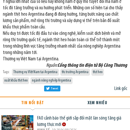
Ý nghĩa lớn nhất của số liệu này không nằm ở quy mô tuyệt đối mà nằm ở
tốc độ tăng trưởng và xu hướng phát triển. Những con số hiện tại cho thấy
ngành thịt heo Argentina đang đi đúng hướng, từng bước nâng cao chất
lượng sản phẩm, mở rộng thị trường và xây dựng vị thế trên bản đồ xuất
khẩu thực phẩm toàn cầu.
Nếu duy trì được tốc độ đầu tư vào công nghệ, kiểm soát dịch bệnh và mở
rộng thị trường quốc tế, ngành thịt heo hoàn toàn có thể trở thành một
trong những lĩnh vực tăng trưởng nhanh nhất của nông nghiệp Argentina
trong những năm tới.
Thương vụ Việt Nam tại Argentina.
Nguồn:
Cổng thông tin điện tử Bộ Công Thương
Tags:
Thương vụ VIệt Nam tại Argentina
thị trường Argentina
thịt heo
xuất khẩu thịt heo
ngành nông nghiệp Argentina
Link gốc
Tweet
TIN NỔI BẬT
XEM NHIỀU
FAO cảnh báo thế giới sắp đối mặt làn sóng tăng giá
lương thực mới