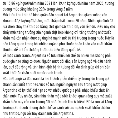
từ 15,86 kg/người/năm năm 2021 lên 19,44 kg/người/năm năm 2026, tương
đương mức tăng khoảng 22% trong vòng 5 năm.
Mức tiêu thụ thịt bò bình quân đầu người tại Argentina giảm xuống còn
khoảng 47,3 kg/người/năm, mức thấp nhất trong 20 năm. Nhiều gia đình đã
lựa chọn thay thế thịt bò bằng thịt gà hoặc thịt lợn, vốn rẻ hơn. Điều này cho
thấy mức tăng trưởng của ngành thịt heo không chỉ tăng trưởng nhờ xuất
khẩu mà còn nhận được sự ủng hộ mạnh mẽ từ thị trường trong nước. Đây là
nền tảng quan trọng bởi những ngành phụ thuộc hoàn toàn vào xuất khẩu
thường dễ bị tổn thương trước các biến động quốc tế.
Về mặt cạnh tranh, Argentina sở hữu nhiều lợi thế tự nhiên mà không phải
quốc gia nào cũng có được. Nguồn nước dồi dào, sản lượng ngô và đậu nành
lớn, quỹ đất rộng và tình hình dịch bệnh tương đối ổn định giúp chi phí sản
xuất thức ăn chăn nuôi ở mức cạnh tranh.
Đặc biệt, ngô và đậu nành là hai thành phần chiếm tỷ trọng lớn trong giá
thành sản xuất thịt heo. Việc sở hữu nguồn nguyên liệu trong nước giúp
Argentina có lợi thế dài hạn so với nhiều quốc gia phải nhập khẩu thức ăn
chăn nuôi. Tuy nhiên, cần nhìn nhận một cách khách quan rằng quy mô xuất
khẩu hiện nay vẫn còn tương đối nhỏ. Doanh thu 6 triệu USD là con số tăng
trưởng rất nhanh nhưng chưa thể so sánh với các ngành xuất khẩu chủ lực
như thịt bò, ngũ cốc hay đậu nành của Argentina.