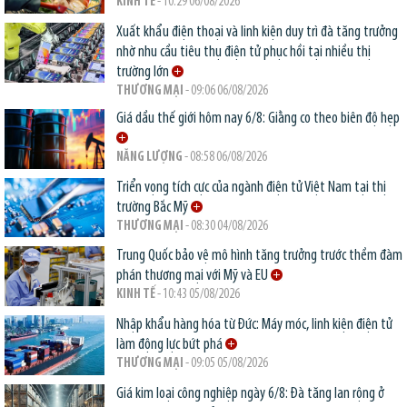
KINH TẾ
- 10:29 06/08/2026
Xuất khẩu điện thoại và linh kiện duy trì đà tăng trưởng
nhờ nhu cầu tiêu thụ điện tử phục hồi tại nhiều thị
trường lớn
THƯƠNG MẠI
- 09:06 06/08/2026
Giá dầu thế giới hôm nay 6/8: Giằng co theo biên độ hẹp
NĂNG LƯỢNG
- 08:58 06/08/2026
Triển vọng tích cực của ngành điện tử Việt Nam tại thị
trường Bắc Mỹ
THƯƠNG MẠI
- 08:30 04/08/2026
Trung Quốc bảo vệ mô hình tăng trưởng trước thềm đàm
phán thương mại với Mỹ và EU
KINH TẾ
- 10:43 05/08/2026
Nhập khẩu hàng hóa từ Đức: Máy móc, linh kiện điện tử
làm động lực bứt phá
THƯƠNG MẠI
- 09:05 05/08/2026
Giá kim loại công nghiệp ngày 6/8: Đà tăng lan rộng ở