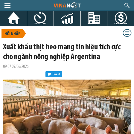
TRANG CHỦ
TIN GIỜ CHÓT
THỊ TRƯỜNG
DỰ ÁN
CHỨNG KHOÁN
HỘI NHẬP
Xuất khẩu thịt heo mang tín hiệu tích cực
cho ngành nông nghiệp Argentina
09:07 09/06/2026
Tweet