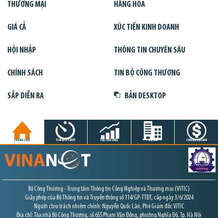
THƯƠNG MẠI
HÀNG HÓA
GIÁ CẢ
XÚC TIẾN KINH DOANH
HỘI NHẬP
THÔNG TIN CHUYÊN SÂU
CHÍNH SÁCH
TIN BỘ CÔNG THƯƠNG
SẮP DIỄN RA
BẢN DESKTOP
TRANG CHỦ
TIN GIỜ CHÓT
THỊ TRƯỜNG
DỰ ÁN
CHỨNG KHOÁN
Bộ Công Thương - Trung tâm Thông tin Công Nghiệp và Thương mại (VITIC)
Giấy phép của Bộ Thông tin và Truyền thông số 114/GP-TTĐT, cấp ngày 3/6/2024
Người chịu trách nhiệm chính: Nguyễn Quốc Lân, Phó Giám đốc VITIC
Địa chỉ: Tòa nhà Bộ Công Thương, số 655 Phạm Văn Đồng, phường Nghĩa Đô, Tp. Hà Nội