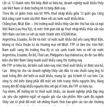
tất cả 12 thành viên. Khi hiệp định có hiệu lực, doanh nghiệp xuất khẩu thủy
sản Việt Nam sẽ được hưởng lợi từ hiệp định này.
Theo đó, sẽ giảm hoặc xóa bỏ 90% thuế nhập khẩu giữa 12 quốc gia, tăng
khả năng cạnh tranh của Việt Nam với các nước xuất khẩu khác.
Chẳng hạn, Nhật Bản – thị trường xuất khẩu thủy sản lớn thứ hai của cá ngừ
Việt Nam (sau Hoa Kỳ), có một thời gian dài áp thuế nhập khẩu thủy sản của
Việt Nam cao hơn so với các nước thành viên ASEAN khác.
Argentina, Ecuador, Ấn Độ và một số nước xuất khẩu chủ yếu sang Nhật Bản,
không có thỏa thuận tự do thương mại với Nhật. TPP sẽ làm cho tôm Việt
Nam xuất sang thị trường Hoa Kỳ có sức cạnh tranh hơn so với các nước
Argentina, Ecuador, Ấn Độ, Thái Lan, Philippines hay Indonesia, do đó tạo điều
kiện cho Việt Nam tăng mạnh xuất khẩu sang thị trường này.
Khi TPP có hiệu lực, dự kiến ​​cuối năm nay, mức thuế xuất khẩu sẽ được xóa bỏ,
tạo động lực cho các doanh nghiệp thủy sản đầu tư vào chuỗi cung ứng từ
nuôi trồng đến chế biến và xuất khẩu, mang lại giá trị kinh tế cao hơn. Các
công ty chế biến đang phải đối mặt với tình trạng thiếu nguyên liệu, đang
mong đợi để nhập khẩu nguyên liệu với giá rẻ hơn, khi TPP có hiệu lực.
Tuy nhiên, để hưởng lợi từ thuế xuất khẩu, các doanh nghiệp phải đáp ứng
các yêu cầu nghiêm ngặt về nguồn gốc của sản phẩm. Bên cạnh đó, ngành
thủy sản sẽ phải đối mặt với những thách thức bao gồm các rào cản thương