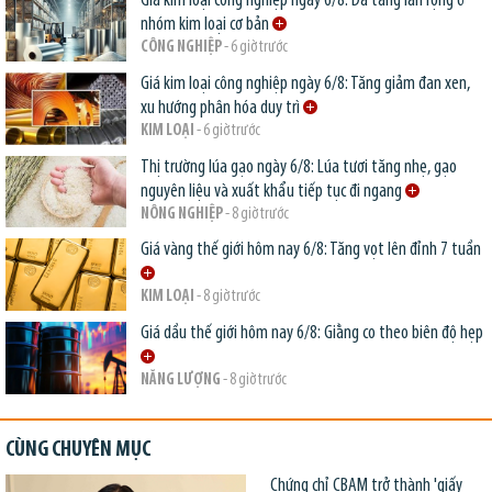
Giá kim loại công nghiệp ngày 6/8: Đà tăng lan rộng ở
nhóm kim loại cơ bản
CÔNG NGHIỆP
- 6 giờ trước
Giá kim loại công nghiệp ngày 6/8: Tăng giảm đan xen,
xu hướng phân hóa duy trì
KIM LOẠI
- 6 giờ trước
Thị trường lúa gạo ngày 6/8: Lúa tươi tăng nhẹ, gạo
nguyên liệu và xuất khẩu tiếp tục đi ngang
NÔNG NGHIỆP
- 8 giờ trước
Giá vàng thế giới hôm nay 6/8: Tăng vọt lên đỉnh 7 tuần
KIM LOẠI
- 8 giờ trước
Giá dầu thế giới hôm nay 6/8: Giằng co theo biên độ hẹp
NĂNG LƯỢNG
- 8 giờ trước
CÙNG CHUYÊN MỤC
Chứng chỉ CBAM trở thành 'giấy