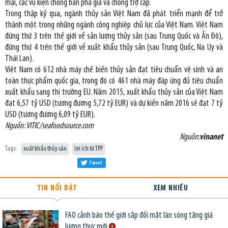
mại, các vụ kiện chống bán phá giá và chống trợ cấp.
Trong thập kỷ qua, ngành thủy sản Việt Nam đã phát triển mạnh để trở
thành một trong những ngành công nghiệp chủ lực của Việt Nam. Việt Nam
đứng thứ 3 trên thế giới về sản lượng thủy sản (sau Trung Quốc và Ấn Độ),
đứng thứ 4 trên thế giới về xuất khẩu thủy sản (sau Trung Quốc, Na Uy và
Thái Lan).
Việt Nam có 612 nhà máy chế biến thủy sản đạt tiêu chuẩn vệ sinh và an
toàn thực phẩm quốc gia, trong đó có 461 nhà máy đáp ứng đủ tiêu chuẩn
xuất khẩu sang thị trường EU. Năm 2015, xuất khẩu thủy sản của Việt Nam
đạt 6,57 tỷ USD (tương đương 5,72 tỷ EUR) và dự kiến năm 2016​​ sẽ đạt 7 tỷ
USD (tương đương 6,09 tỷ EUR).
Nguồn: VITIC/seafoodsource.com
Nguồn:
vinanet
Tags:
xuất khẩu thủy sản
lợi ích từ TPP
Tweet
TIN NỔI BẬT
XEM NHIỀU
FAO cảnh báo thế giới sắp đối mặt làn sóng tăng giá
lương thực mới