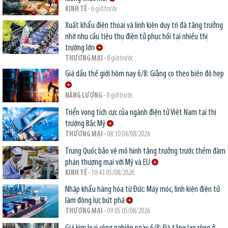
KINH TẾ
- 6 giờ trước
Xuất khẩu điện thoại và linh kiện duy trì đà tăng trưởng
nhờ nhu cầu tiêu thụ điện tử phục hồi tại nhiều thị
trường lớn
THƯƠNG MẠI
- 8 giờ trước
Giá dầu thế giới hôm nay 6/8: Giằng co theo biên độ hẹp
NĂNG LƯỢNG
- 8 giờ trước
Triển vọng tích cực của ngành điện tử Việt Nam tại thị
trường Bắc Mỹ
THƯƠNG MẠI
- 08:30 04/08/2026
Trung Quốc bảo vệ mô hình tăng trưởng trước thềm đàm
phán thương mại với Mỹ và EU
KINH TẾ
- 10:43 05/08/2026
Nhập khẩu hàng hóa từ Đức: Máy móc, linh kiện điện tử
làm động lực bứt phá
THƯƠNG MẠI
- 09:05 05/08/2026