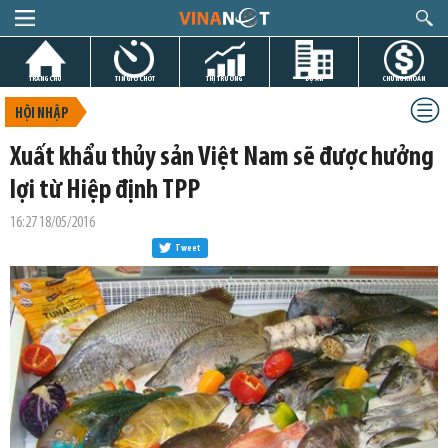
TRANG CHỦ
TIN GIỜ CHÓT
THỊ TRƯỜNG
DỰ ÁN
CHỨNG KHOÁN
HỘI NHẬP
Xuất khẩu thủy sản Việt Nam sẽ được hưởng
lợi từ Hiệp định TPP
16:27 18/05/2016
Tweet