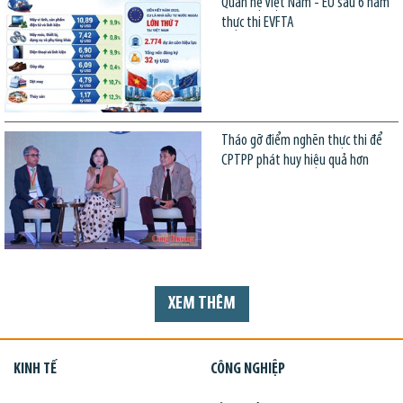
Quan hệ Việt Nam - EU sau 6 năm
thực thi EVFTA
Tháo gỡ điểm nghẽn thực thi để
CPTPP phát huy hiệu quả hơn
XEM THÊM
KINH TẾ
CÔNG NGHIỆP