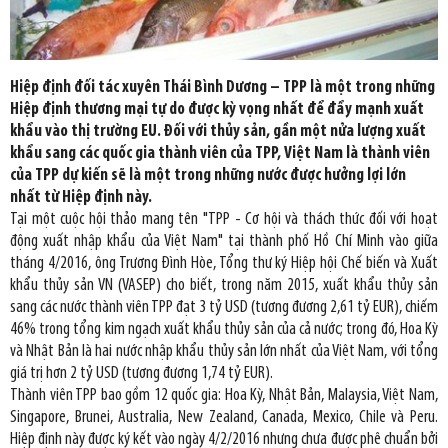
Hiệp định đối tác xuyên Thái Bình Dương – TPP là một trong những
Hiệp định thương mại tự do được kỳ vọng nhất để đẩy mạnh xuất
khẩu vào thị trường EU. Đối với thủy sản, gần một nửa lượng xuất
khẩu sang các quốc gia thành viên của TPP, Việt Nam là thành viên
của TPP dự kiến ​​sẽ là một trong những nước được hưởng lợi lớn
nhất từ ​​Hiệp định này.
Tại một cuộc hội thảo mang tên "TPP - Cơ hội và thách thức đối với hoạt
động xuất nhập khẩu của Việt Nam" tại thành phố Hồ Chí Minh vào giữa
tháng 4/2016, ông Trương Đình Hòe, Tổng thư ký Hiệp hội Chế biến và Xuất
khẩu thủy sản VN (VASEP) cho biết, trong năm 2015, xuất khẩu thủy sản
sang các nước thành viên TPP đạt 3 tỷ USD (tương đương 2,61 tỷ EUR), chiếm
46% trong tổng kim ngạch xuất khẩu thủy sản của cả nước; trong đó, Hoa Kỳ
và Nhật Bản là hai nước nhập khẩu thủy sản lớn nhất của Việt Nam, với tổng
giá trị hơn 2 tỷ USD (tương đương 1,74 tỷ EUR).
Thành viên TPP bao gồm 12 quốc gia: Hoa Kỳ, Nhật Bản, Malaysia, Việt Nam,
Singapore, Brunei, Australia, New Zealand, Canada, Mexico, Chile và Peru.
Hiệp định này được ký kết vào ngày 4/2/2016 nhưng chưa được phê chuẩn bởi