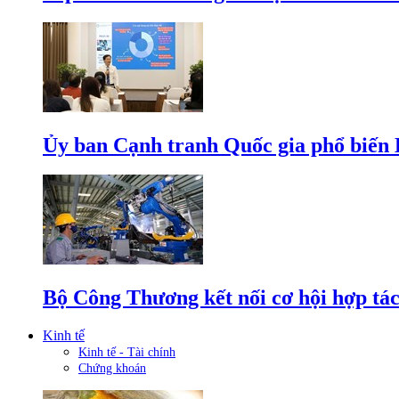
Ủy ban Cạnh tranh Quốc gia phổ biến L
Bộ Công Thương kết nối cơ hội hợp tác
Kinh tế
Kinh tế - Tài chính
Chứng khoán