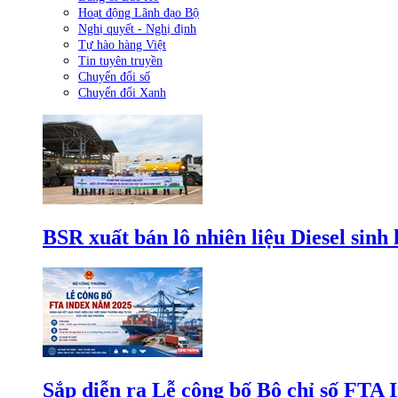
Hoạt động Lãnh đạo Bộ
Nghị quyết - Nghị định
Tự hào hàng Việt
Tin tuyên truyền
Chuyển đổi số
Chuyển đổi Xanh
BSR xuất bán lô nhiên liệu Diesel sinh
Sắp diễn ra Lễ công bố Bộ chỉ số FTA