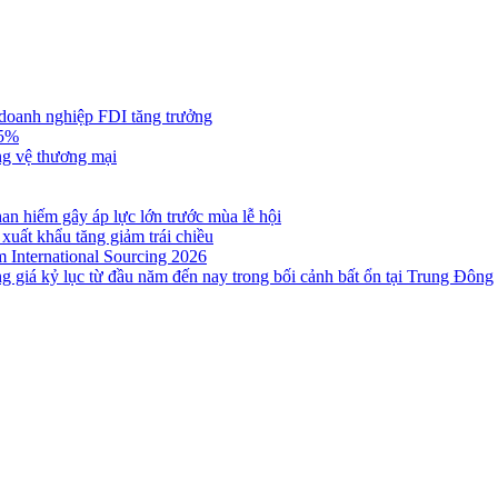
 doanh nghiệp FDI tăng trưởng
,5%
ng vệ thương mại
n hiếm gây áp lực lớn trước mùa lễ hội
 xuất khẩu tăng giảm trái chiều
m International Sourcing 2026
g giá kỷ lục từ đầu năm đến nay trong bối cảnh bất ổn tại Trung Đông