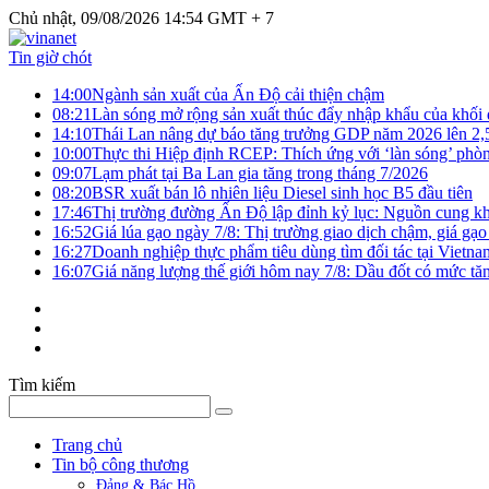
Chủ nhật, 09/08/2026 14:54 GMT + 7
Tin giờ chót
14:00
Ngành sản xuất của Ấn Độ cải thiện chậm
08:21
Làn sóng mở rộng sản xuất thúc đẩy nhập khẩu của khối
14:10
Thái Lan nâng dự báo tăng trưởng GDP năm 2026 lên 2
10:00
Thực thi Hiệp định RCEP: Thích ứng với ‘làn sóng’ phò
09:07
Lạm phát tại Ba Lan gia tăng trong tháng 7/2026
08:20
BSR xuất bán lô nhiên liệu Diesel sinh học B5 đầu tiên
17:46
Thị trường đường Ấn Độ lập đỉnh kỷ lục: Nguồn cung kha
16:52
Giá lúa gạo ngày 7/8: Thị trường giao dịch chậm, giá gạo
16:27
Doanh nghiệp thực phẩm tiêu dùng tìm đối tác tại Vietna
16:07
Giá năng lượng thế giới hôm nay 7/8: Dầu đốt có mức tăn
Tìm kiếm
Trang chủ
Tin bộ công thương
Đảng & Bác Hồ