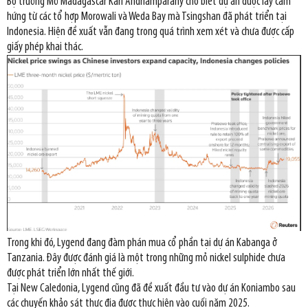
Bộ trưởng Mỏ Madagascar Karl Andriamparany cho biết dự án được lấy cảm
hứng từ các tổ hợp Morowali và Weda Bay mà Tsingshan đã phát triển tại
Indonesia. Hiện đề xuất vẫn đang trong quá trình xem xét và chưa được cấp
giấy phép khai thác.
Trong khi đó, Lygend đang đàm phán mua cổ phần tại dự án Kabanga ở
Tanzania. Đây được đánh giá là một trong những mỏ nickel sulphide chưa
được phát triển lớn nhất thế giới.
Tại New Caledonia, Lygend cũng đã đề xuất đầu tư vào dự án Koniambo sau
các chuyến khảo sát thực địa được thực hiện vào cuối năm 2025.