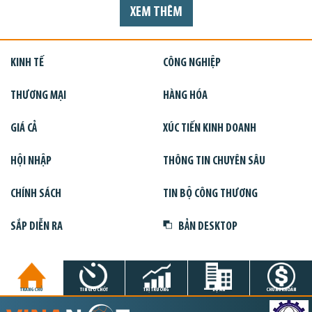
XEM THÊM
KINH TẾ
CÔNG NGHIỆP
THƯƠNG MẠI
HÀNG HÓA
GIÁ CẢ
XÚC TIẾN KINH DOANH
HỘI NHẬP
THÔNG TIN CHUYÊN SÂU
CHÍNH SÁCH
TIN BỘ CÔNG THƯƠNG
SẮP DIỄN RA
BẢN DESKTOP
TRANG CHỦ
TIN GIỜ CHÓT
THỊ TRƯỜNG
DỰ ÁN
CHỨNG KHOÁN