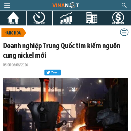
TRANG CHỦ
TIN GIỜ CHÓT
THỊ TRƯỜNG
DỰ ÁN
CHỨNG KHOÁN
HÀNG HÓA
Doanh nghiệp Trung Quốc tìm kiếm nguồn
cung nickel mới
08:00 06/06/2026
Tweet