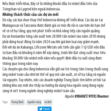
Nếu được triển khai, đây sẽ là những khoản đầu tư nickel đầu tiên của
Tsingshan và Lygend bên ngoài Indonesia.
Những thách thức của các dự án mới
Dù vậy, các lựa chọn thay thế Indonesia không dễ triển khai. Các dự án tại
Madagascar và Tanzania được đánh giá có mức độ rủi ro cao hơn do hạn chế
về cơ sở hạ tầng, quy mô phát triển và khả năng tiếp cận nguồn quặng.
Dự án Koniambo từng sản xuất hơn 28.000 tấn nickel vào năm 2018 nhưng
phải dừng hoạt động từ năm 2024 sau khi giá kim loại này giảm mạnh.
Đối với dự án Kabanga, Lifezone Metals ước tính cần gần 1 tỷ USD vốn đầu
tư ban đầu và khoảng 6 năm để xây dựng, trước khi đạt công suất mục tiêu
khoảng 50.000 tấn nickel mỗi năm nếu quyết định đầu tư cuối cùng được
thông qua trong năm nay.
Các chuyên gia cho rằng Indonesia vẫn giữ vai trò trung tâm trong chuỗi cung
ứng nickel toàn cầu nhờ lợi thế về quy mô sản xuất, cơ sở hạ tầng và nguồn
tài nguyên. Tuy nhiên, việc các doanh nghiệp Trung Quốc tìm kiếm cơ hội tại
những khu vực mới cho thấy xu hướng đa dạng hóa nguồn cung đang ngày
càng rõ nét trong ngành công nghiệp nickel toàn cầu.
Nguồn:
VINANET/VITIC/Reuters
Tags:
Trung Quốc
nguồn cung
nickel
Tweet