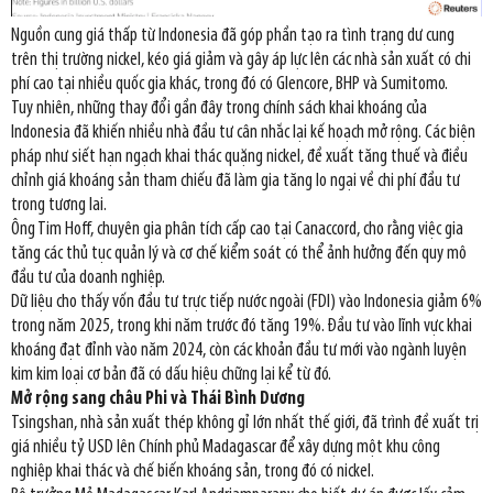
Nguồn cung giá thấp từ Indonesia đã góp phần tạo ra tình trạng dư cung
trên thị trường nickel, kéo giá giảm và gây áp lực lên các nhà sản xuất có chi
phí cao tại nhiều quốc gia khác, trong đó có Glencore, BHP và Sumitomo.
Tuy nhiên, những thay đổi gần đây trong chính sách khai khoáng của
Indonesia đã khiến nhiều nhà đầu tư cân nhắc lại kế hoạch mở rộng. Các biện
pháp như siết hạn ngạch khai thác quặng nickel, đề xuất tăng thuế và điều
chỉnh giá khoáng sản tham chiếu đã làm gia tăng lo ngại về chi phí đầu tư
trong tương lai.
Ông Tim Hoff, chuyên gia phân tích cấp cao tại Canaccord, cho rằng việc gia
tăng các thủ tục quản lý và cơ chế kiểm soát có thể ảnh hưởng đến quy mô
đầu tư của doanh nghiệp.
Dữ liệu cho thấy vốn đầu tư trực tiếp nước ngoài (FDI) vào Indonesia giảm 6%
trong năm 2025, trong khi năm trước đó tăng 19%. Đầu tư vào lĩnh vực khai
khoáng đạt đỉnh vào năm 2024, còn các khoản đầu tư mới vào ngành luyện
kim kim loại cơ bản đã có dấu hiệu chững lại kể từ đó.
Mở rộng sang châu Phi và Thái Bình Dương
Tsingshan, nhà sản xuất thép không gỉ lớn nhất thế giới, đã trình đề xuất trị
giá nhiều tỷ USD lên Chính phủ Madagascar để xây dựng một khu công
nghiệp khai thác và chế biến khoáng sản, trong đó có nickel.