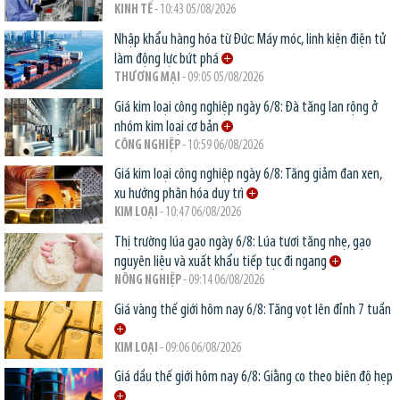
KINH TẾ
- 10:43 05/08/2026
Nhập khẩu hàng hóa từ Đức: Máy móc, linh kiện điện tử
làm động lực bứt phá
THƯƠNG MẠI
- 09:05 05/08/2026
Giá kim loại công nghiệp ngày 6/8: Đà tăng lan rộng ở
nhóm kim loại cơ bản
CÔNG NGHIỆP
- 10:59 06/08/2026
Giá kim loại công nghiệp ngày 6/8: Tăng giảm đan xen,
xu hướng phân hóa duy trì
KIM LOẠI
- 10:47 06/08/2026
Thị trường lúa gạo ngày 6/8: Lúa tươi tăng nhẹ, gạo
nguyên liệu và xuất khẩu tiếp tục đi ngang
NÔNG NGHIỆP
- 09:14 06/08/2026
Giá vàng thế giới hôm nay 6/8: Tăng vọt lên đỉnh 7 tuần
KIM LOẠI
- 09:06 06/08/2026
Giá dầu thế giới hôm nay 6/8: Giằng co theo biên độ hẹp