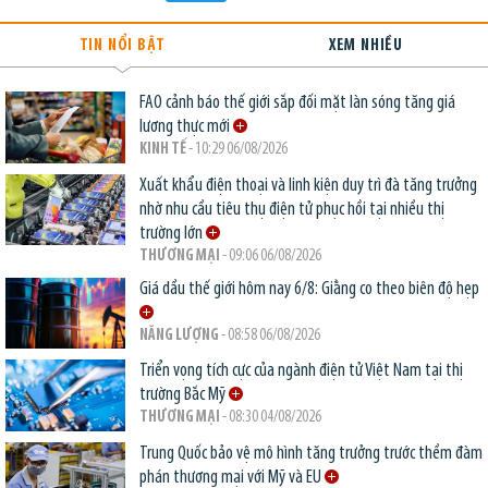
TIN NỔI BẬT
XEM NHIỀU
FAO cảnh báo thế giới sắp đối mặt làn sóng tăng giá
lương thực mới
KINH TẾ
- 10:29 06/08/2026
Xuất khẩu điện thoại và linh kiện duy trì đà tăng trưởng
nhờ nhu cầu tiêu thụ điện tử phục hồi tại nhiều thị
trường lớn
THƯƠNG MẠI
- 09:06 06/08/2026
Giá dầu thế giới hôm nay 6/8: Giằng co theo biên độ hẹp
NĂNG LƯỢNG
- 08:58 06/08/2026
Triển vọng tích cực của ngành điện tử Việt Nam tại thị
trường Bắc Mỹ
THƯƠNG MẠI
- 08:30 04/08/2026
Trung Quốc bảo vệ mô hình tăng trưởng trước thềm đàm
phán thương mại với Mỹ và EU